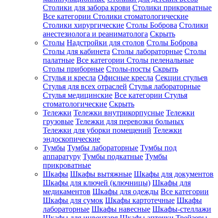
Столики для забора крови
Столики прикроватные
Все категории
Столики стоматологические
Столики хирургические
Столы Боброва
Столики
анестезиолога и реаниматолога
Скрыть
Столы
Надстройки для столов
Столы Боброва
Столы для кабинета
Столы лабораторные
Столы
палатные
Все категории
Столы пеленальные
Столы приборные
Столы-посты
Скрыть
Стулья и кресла
Офисные кресла
Секции стульев
Стулья для всех отраслей
Стулья лабораторные
Стулья медицинские
Все категории
Стулья
стоматологические
Скрыть
Тележки
Тележки внутрикорпусные
Тележки
грузовые
Тележки для перевозки больных
Тележки для уборки помещений
Тележки
эндоскопические
Тумбы
Тумбы лабораторные
Тумбы под
аппаратуру
Тумбы подкатные
Тумбы
прикроватные
Шкафы
Шкафы вытяжные
Шкафы для документов
Шкафы для ключей (ключницы)
Шкафы для
медикаментов
Шкафы для одежды
Все категории
Шкафы для сумок
Шкафы картотечные
Шкафы
лабораторные
Шкафы навесные
Шкафы-стеллажи
Шкафы для инвентаря
Шкафы аптечки
Трейзеры