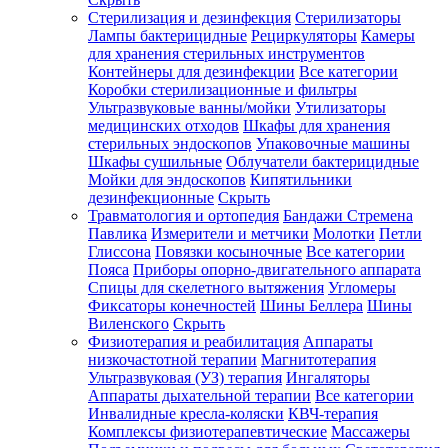
Стерилизация и дезинфекция
Стерилизаторы
Лампы бактерицидные
Рециркуляторы
Камеры
для хранения стерильных инструментов
Контейнеры для дезинфекции
Все категории
Коробки стерилизационные и фильтры
Ультразвуковые ванны/мойки
Утилизаторы
медицинских отходов
Шкафы для хранения
стерильных эндоскопов
Упаковочные машины
Шкафы сушильные
Облучатели бактерицидные
Мойки для эндоскопов
Кипятильники
дезинфекционные
Скрыть
Травматология и ортопедия
Бандажи Стремена
Павлика
Измерители и метчики
Молотки
Петли
Глиссона
Повязки косыночные
Все категории
Пояса
Приборы опорно-двигательного аппарата
Спицы для скелетного вытяжения
Угломеры
Фиксаторы конечностей
Шины Беллера
Шины
Виленского
Скрыть
Физиотерапия и реабилитация
Аппараты
низкочастотной терапии
Магнитотерапия
Ультразвуковая (УЗ) терапия
Ингаляторы
Аппараты дыхательной терапии
Все категории
Инвалидные кресла-коляски
КВЧ-терапия
Комплексы физиотерапевтические
Массажеры