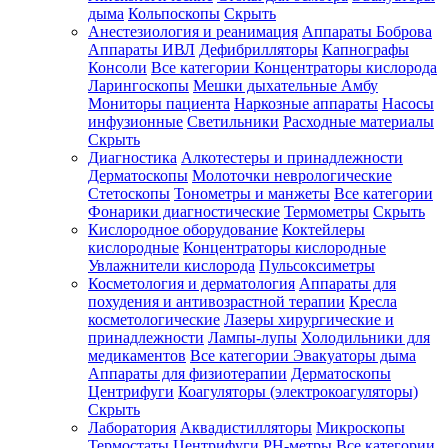
дыма
Кольпоскопы
Скрыть
Анестезиология и реанимация
Аппараты Боброва
Аппараты ИВЛ
Дефибрилляторы
Капнографы
Консоли
Все категории
Концентраторы кислорода
Ларингоскопы
Мешки дыхательные Амбу
Мониторы пациента
Наркозные аппараты
Насосы
инфузионные
Светильники
Расходные материалы
Скрыть
Диагностика
Алкотестеры и принадлежности
Дерматоскопы
Молоточки неврологические
Стетоскопы
Тонометры и манжеты
Все категории
Фонарики диагностические
Термометры
Скрыть
Кислородное оборудование
Коктейлеры
кислородные
Концентраторы кислородные
Увлажнители кислорода
Пульсоксиметры
Косметология и дерматология
Аппараты для
похудения и антивозрастной терапии
Кресла
косметологические
Лазеры хирургические и
принадлежности
Лампы-лупы
Холодильники для
медикаментов
Все категории
Эвакуаторы дыма
Аппараты для физиотерапии
Дерматоскопы
Центрифуги
Коагуляторы (электрокоагуляторы)
Скрыть
Лаборатория
Аквадистилляторы
Микроскопы
Термостаты
Центрифуги
PH-метры
Все категории