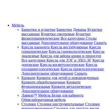
Мебель
Банкетки и кушетки
Банкетки
Диваны
Кушетки
массажные
Кушетки смотровые
Кушетки
физиотерапевтические
Все категории
Столы
массажные
Дополнительное оборудование
Скрыть
Кресла пациента
Кресла вестибулярные
Кресла
гериатрические
Кресла гинекологические
Кресла
диализные
Кресла для забора крови и процедур
Все категории
Кресла для ЭЭГ и ЭХО-ЭГ
Кресла
донорские
Кресла косметологические
Кресла
отоларингологические
Кресла проктологические
Дополнительное оборудование
Скрыть
Кровати
Кровати для детей и новорожденных
Кровати общебольничные
Кровати
функциональные
Кровати металлические
Дополнительное оборудование
Лавкор™
Мебель Белая для кабинета
Общелабораторная мебель
Столики
Столики инструментальные
Столики
манипуляционные
Столики для детских весов