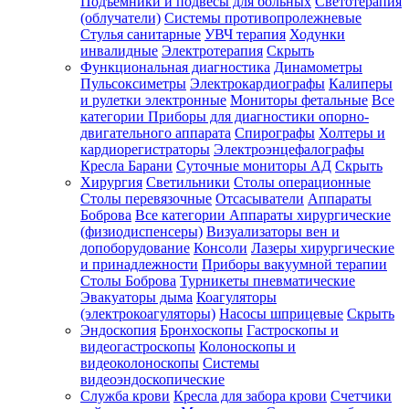
Подъемники и подвесы для больных
Светотерапия
(облучатели)
Системы противопролежневые
Стулья санитарные
УВЧ терапия
Ходунки
инвалидные
Электротерапия
Скрыть
Функциональная диагностика
Динамометры
Пульсоксиметры
Электрокардиографы
Калиперы
и рулетки электронные
Мониторы фетальные
Все
категории
Приборы для диагностики опорно-
двигательного аппарата
Спирографы
Холтеры и
кардиорегистраторы
Электроэнцефалографы
Кресла Барани
Суточные мониторы АД
Скрыть
Хирургия
Светильники
Столы операционные
Столы перевязочные
Отсасыватели
Аппараты
Боброва
Все категории
Аппараты хирургические
(физиодиспенсеры)
Визуализаторы вен и
допоборудование
Консоли
Лазеры хирургические
и принадлежности
Приборы вакуумной терапии
Столы Боброва
Турникеты пневматические
Эвакуаторы дыма
Коагуляторы
(электрокоагуляторы)
Насосы шприцевые
Скрыть
Эндоскопия
Бронхоскопы
Гастроскопы и
видеогастроскопы
Колоноскопы и
видеоколоноскопы
Системы
видеоэндоскопические
Служба крови
Кресла для забора крови
Счетчики