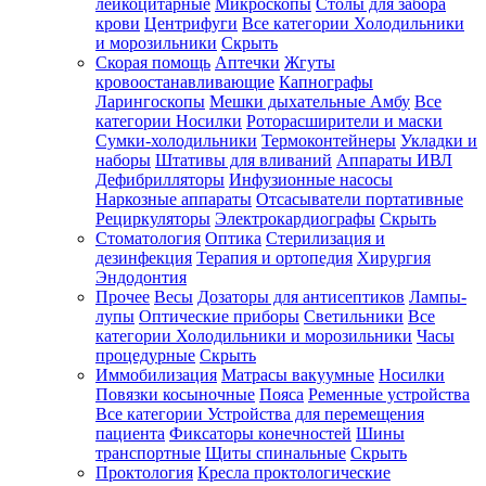
лейкоцитарные
Микроскопы
Столы для забора
крови
Центрифуги
Все категории
Холодильники
и морозильники
Скрыть
Скорая помощь
Аптечки
Жгуты
кровоостанавливающие
Капнографы
Ларингоскопы
Мешки дыхательные Амбу
Все
категории
Носилки
Роторасширители и маски
Сумки-холодильники
Термоконтейнеры
Укладки и
наборы
Штативы для вливаний
Аппараты ИВЛ
Дефибрилляторы
Инфузионные насосы
Наркозные аппараты
Отсасыватели портативные
Рециркуляторы
Электрокардиографы
Скрыть
Стоматология
Оптика
Стерилизация и
дезинфекция
Терапия и ортопедия
Хирургия
Эндодонтия
Прочее
Весы
Дозаторы для антисептиков
Лампы-
лупы
Оптические приборы
Светильники
Все
категории
Холодильники и морозильники
Часы
процедурные
Скрыть
Иммобилизация
Матрасы вакуумные
Носилки
Повязки косыночные
Пояса
Ременные устройства
Все категории
Устройства для перемещения
пациента
Фиксаторы конечностей
Шины
транспортные
Щиты спинальные
Скрыть
Проктология
Кресла проктологические