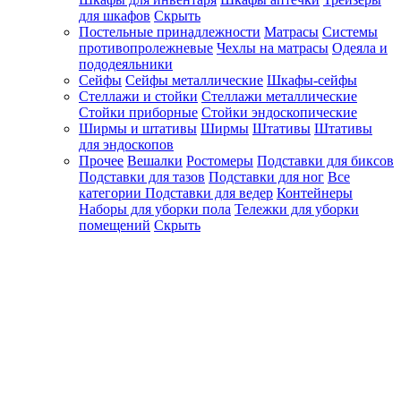
для шкафов
Скрыть
Постельные принадлежности
Матрасы
Системы
противопролежневые
Чехлы на матрасы
Одеяла и
пододеяльники
Сейфы
Сейфы металлические
Шкафы-сейфы
Стеллажи и стойки
Стеллажи металлические
Стойки приборные
Стойки эндоскопические
Ширмы и штативы
Ширмы
Штативы
Штативы
для эндоскопов
Прочее
Вешалки
Ростомеры
Подставки для биксов
Подставки для тазов
Подставки для ног
Все
категории
Подставки для ведер
Контейнеры
Наборы для уборки пола
Тележки для уборки
помещений
Скрыть