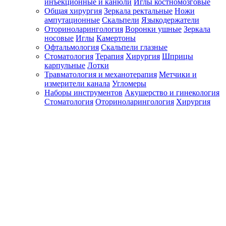
инъекционные и канюли
Иглы костномозговые
Общая хирургия
Зеркала ректальные
Ножи
ампутационные
Скальпели
Языкодержатели
Оториноларингология
Воронки ушные
Зеркала
носовые
Иглы
Камертоны
Офтальмология
Скальпели глазные
Стоматология
Терапия
Хирургия
Шприцы
карпульные
Лотки
Травматология и механотерапия
Метчики и
измерители канала
Угломеры
Наборы инструментов
Акушерство и гинекология
Стоматология
Оториноларингология
Хирургия