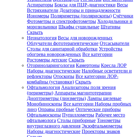
Аспираторы
Боксы для ПЦР-диагностики
Весы
Встряхиватели
Дозаторы и принадлежности
Иономеры
Поляриметры (полярископы)
Счётчики
Фотометры и спектрофотометры
Холодильники и
морозильники
Шкафы сушильные
Штативы
Скрыть
Неонатология
Весы для новорожденных
Облучатели фототерапевтические
Отсасыватели
Столы для санитарной обработки
Устройства
обогрева новорожденных
Все категории
Ростомеры детские
Скрыть
Оториноларингология
Камертоны
Кресла ЛОР
Наборы диагностические
Налобные осветители и
рефлекторы
Отоскопы
Все категории
ЛОР-
комбайны (установки)
Скрыть
Офтальмология
Анализаторы поля зрения
(периметры)
Аппараты магнитотерапии
Диоптриметры (линзметры)
Лампы щелевые
Монобиноскопы
Все категории
Наборы пробных
линз
Оправы пробные
Оптические приборы
Офтальмоскопы
Пупиллометры
Рабочее место
офтальмолога
Столы приборные
Тонометры
внутриглазного давления
Экзофтальмометры
Наборы диагностические
Проекторы знаков
Скрыть