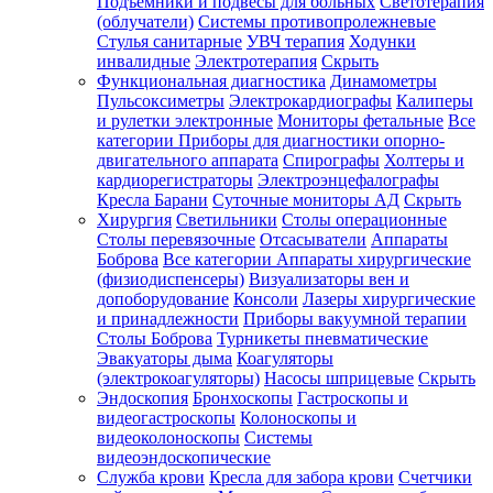
Подъемники и подвесы для больных
Светотерапия
(облучатели)
Системы противопролежневые
Стулья санитарные
УВЧ терапия
Ходунки
инвалидные
Электротерапия
Скрыть
Функциональная диагностика
Динамометры
Пульсоксиметры
Электрокардиографы
Калиперы
и рулетки электронные
Мониторы фетальные
Все
категории
Приборы для диагностики опорно-
двигательного аппарата
Спирографы
Холтеры и
кардиорегистраторы
Электроэнцефалографы
Кресла Барани
Суточные мониторы АД
Скрыть
Хирургия
Светильники
Столы операционные
Столы перевязочные
Отсасыватели
Аппараты
Боброва
Все категории
Аппараты хирургические
(физиодиспенсеры)
Визуализаторы вен и
допоборудование
Консоли
Лазеры хирургические
и принадлежности
Приборы вакуумной терапии
Столы Боброва
Турникеты пневматические
Эвакуаторы дыма
Коагуляторы
(электрокоагуляторы)
Насосы шприцевые
Скрыть
Эндоскопия
Бронхоскопы
Гастроскопы и
видеогастроскопы
Колоноскопы и
видеоколоноскопы
Системы
видеоэндоскопические
Служба крови
Кресла для забора крови
Счетчики