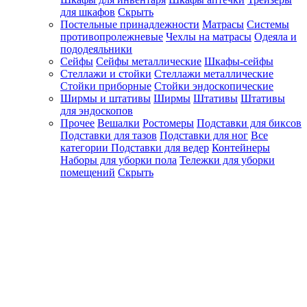
для шкафов
Скрыть
Постельные принадлежности
Матрасы
Системы
противопролежневые
Чехлы на матрасы
Одеяла и
пододеяльники
Сейфы
Сейфы металлические
Шкафы-сейфы
Стеллажи и стойки
Стеллажи металлические
Стойки приборные
Стойки эндоскопические
Ширмы и штативы
Ширмы
Штативы
Штативы
для эндоскопов
Прочее
Вешалки
Ростомеры
Подставки для биксов
Подставки для тазов
Подставки для ног
Все
категории
Подставки для ведер
Контейнеры
Наборы для уборки пола
Тележки для уборки
помещений
Скрыть