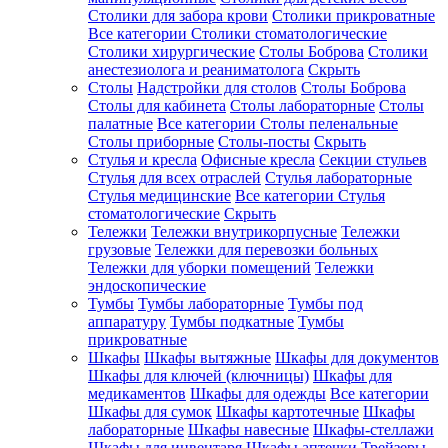
Столики для забора крови
Столики прикроватные
Все категории
Столики стоматологические
Столики хирургические
Столы Боброва
Столики
анестезиолога и реаниматолога
Скрыть
Столы
Надстройки для столов
Столы Боброва
Столы для кабинета
Столы лабораторные
Столы
палатные
Все категории
Столы пеленальные
Столы приборные
Столы-посты
Скрыть
Стулья и кресла
Офисные кресла
Секции стульев
Стулья для всех отраслей
Стулья лабораторные
Стулья медицинские
Все категории
Стулья
стоматологические
Скрыть
Тележки
Тележки внутрикорпусные
Тележки
грузовые
Тележки для перевозки больных
Тележки для уборки помещений
Тележки
эндоскопические
Тумбы
Тумбы лабораторные
Тумбы под
аппаратуру
Тумбы подкатные
Тумбы
прикроватные
Шкафы
Шкафы вытяжные
Шкафы для документов
Шкафы для ключей (ключницы)
Шкафы для
медикаментов
Шкафы для одежды
Все категории
Шкафы для сумок
Шкафы картотечные
Шкафы
лабораторные
Шкафы навесные
Шкафы-стеллажи
Шкафы для инвентаря
Шкафы аптечки
Трейзеры