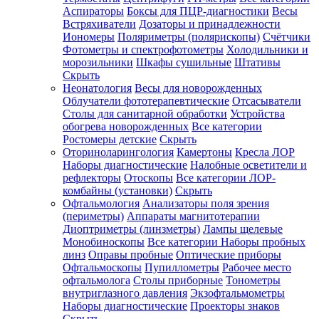
Аспираторы
Боксы для ПЦР-диагностики
Весы
Встряхиватели
Дозаторы и принадлежности
Иономеры
Поляриметры (полярископы)
Счётчики
Фотометры и спектрофотометры
Холодильники и
морозильники
Шкафы сушильные
Штативы
Скрыть
Неонатология
Весы для новорожденных
Облучатели фототерапевтические
Отсасыватели
Столы для санитарной обработки
Устройства
обогрева новорожденных
Все категории
Ростомеры детские
Скрыть
Оториноларингология
Камертоны
Кресла ЛОР
Наборы диагностические
Налобные осветители и
рефлекторы
Отоскопы
Все категории
ЛОР-
комбайны (установки)
Скрыть
Офтальмология
Анализаторы поля зрения
(периметры)
Аппараты магнитотерапии
Диоптриметры (линзметры)
Лампы щелевые
Монобиноскопы
Все категории
Наборы пробных
линз
Оправы пробные
Оптические приборы
Офтальмоскопы
Пупиллометры
Рабочее место
офтальмолога
Столы приборные
Тонометры
внутриглазного давления
Экзофтальмометры
Наборы диагностические
Проекторы знаков
Скрыть