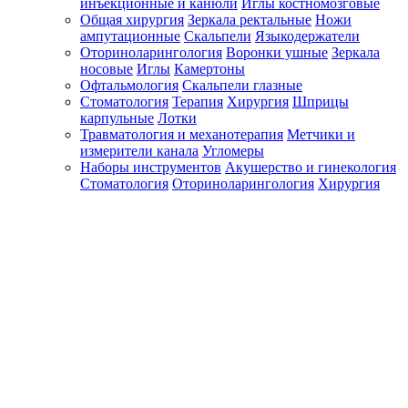
инъекционные и канюли
Иглы костномозговые
Общая хирургия
Зеркала ректальные
Ножи
ампутационные
Скальпели
Языкодержатели
Оториноларингология
Воронки ушные
Зеркала
носовые
Иглы
Камертоны
Офтальмология
Скальпели глазные
Стоматология
Терапия
Хирургия
Шприцы
карпульные
Лотки
Травматология и механотерапия
Метчики и
измерители канала
Угломеры
Наборы инструментов
Акушерство и гинекология
Стоматология
Оториноларингология
Хирургия