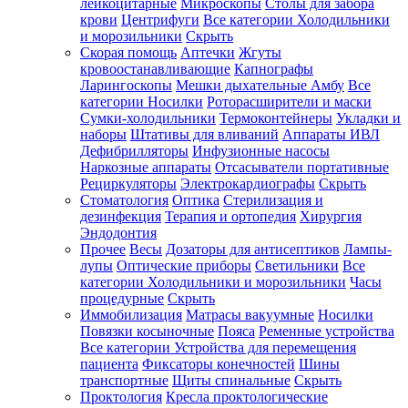
лейкоцитарные
Микроскопы
Столы для забора
крови
Центрифуги
Все категории
Холодильники
и морозильники
Скрыть
Скорая помощь
Аптечки
Жгуты
кровоостанавливающие
Капнографы
Ларингоскопы
Мешки дыхательные Амбу
Все
категории
Носилки
Роторасширители и маски
Сумки-холодильники
Термоконтейнеры
Укладки и
наборы
Штативы для вливаний
Аппараты ИВЛ
Дефибрилляторы
Инфузионные насосы
Наркозные аппараты
Отсасыватели портативные
Рециркуляторы
Электрокардиографы
Скрыть
Стоматология
Оптика
Стерилизация и
дезинфекция
Терапия и ортопедия
Хирургия
Эндодонтия
Прочее
Весы
Дозаторы для антисептиков
Лампы-
лупы
Оптические приборы
Светильники
Все
категории
Холодильники и морозильники
Часы
процедурные
Скрыть
Иммобилизация
Матрасы вакуумные
Носилки
Повязки косыночные
Пояса
Ременные устройства
Все категории
Устройства для перемещения
пациента
Фиксаторы конечностей
Шины
транспортные
Щиты спинальные
Скрыть
Проктология
Кресла проктологические