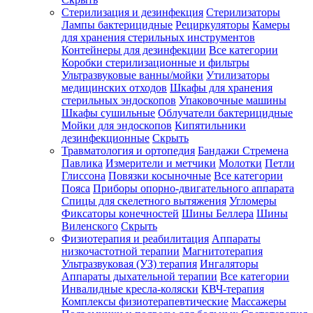
Стерилизация и дезинфекция
Стерилизаторы
Лампы бактерицидные
Рециркуляторы
Камеры
для хранения стерильных инструментов
Контейнеры для дезинфекции
Все категории
Коробки стерилизационные и фильтры
Ультразвуковые ванны/мойки
Утилизаторы
медицинских отходов
Шкафы для хранения
стерильных эндоскопов
Упаковочные машины
Шкафы сушильные
Облучатели бактерицидные
Мойки для эндоскопов
Кипятильники
дезинфекционные
Скрыть
Травматология и ортопедия
Бандажи Стремена
Павлика
Измерители и метчики
Молотки
Петли
Глиссона
Повязки косыночные
Все категории
Пояса
Приборы опорно-двигательного аппарата
Спицы для скелетного вытяжения
Угломеры
Фиксаторы конечностей
Шины Беллера
Шины
Виленского
Скрыть
Физиотерапия и реабилитация
Аппараты
низкочастотной терапии
Магнитотерапия
Ультразвуковая (УЗ) терапия
Ингаляторы
Аппараты дыхательной терапии
Все категории
Инвалидные кресла-коляски
КВЧ-терапия
Комплексы физиотерапевтические
Массажеры