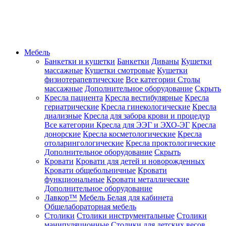
Мебель
Банкетки и кушетки
Банкетки
Диваны
Кушетки
массажные
Кушетки смотровые
Кушетки
физиотерапевтические
Все категории
Столы
массажные
Дополнительное оборудование
Скрыть
Кресла пациента
Кресла вестибулярные
Кресла
гериатрические
Кресла гинекологические
Кресла
диализные
Кресла для забора крови и процедур
Все категории
Кресла для ЭЭГ и ЭХО-ЭГ
Кресла
донорские
Кресла косметологические
Кресла
отоларингологические
Кресла проктологические
Дополнительное оборудование
Скрыть
Кровати
Кровати для детей и новорожденных
Кровати общебольничные
Кровати
функциональные
Кровати металлические
Дополнительное оборудование
Лавкор™
Мебель Белая для кабинета
Общелабораторная мебель
Столики
Столики инструментальные
Столики
манипуляционные
Столики для детских весов