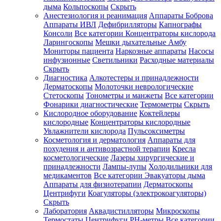
дыма
Кольпоскопы
Скрыть
Анестезиология и реанимация
Аппараты Боброва
Аппараты ИВЛ
Дефибрилляторы
Капнографы
Консоли
Все категории
Концентраторы кислорода
Ларингоскопы
Мешки дыхательные Амбу
Мониторы пациента
Наркозные аппараты
Насосы
инфузионные
Светильники
Расходные материалы
Скрыть
Диагностика
Алкотестеры и принадлежности
Дерматоскопы
Молоточки неврологические
Стетоскопы
Тонометры и манжеты
Все категории
Фонарики диагностические
Термометры
Скрыть
Кислородное оборудование
Коктейлеры
кислородные
Концентраторы кислородные
Увлажнители кислорода
Пульсоксиметры
Косметология и дерматология
Аппараты для
похудения и антивозрастной терапии
Кресла
косметологические
Лазеры хирургические и
принадлежности
Лампы-лупы
Холодильники для
медикаментов
Все категории
Эвакуаторы дыма
Аппараты для физиотерапии
Дерматоскопы
Центрифуги
Коагуляторы (электрокоагуляторы)
Скрыть
Лаборатория
Аквадистилляторы
Микроскопы
Термостаты
Центрифуги
PH-метры
Все категории