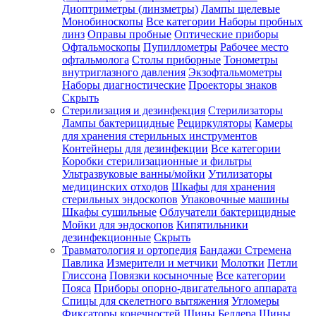
Диоптриметры (линзметры)
Лампы щелевые
Монобиноскопы
Все категории
Наборы пробных
линз
Оправы пробные
Оптические приборы
Офтальмоскопы
Пупиллометры
Рабочее место
офтальмолога
Столы приборные
Тонометры
внутриглазного давления
Экзофтальмометры
Наборы диагностические
Проекторы знаков
Скрыть
Стерилизация и дезинфекция
Стерилизаторы
Лампы бактерицидные
Рециркуляторы
Камеры
для хранения стерильных инструментов
Контейнеры для дезинфекции
Все категории
Коробки стерилизационные и фильтры
Ультразвуковые ванны/мойки
Утилизаторы
медицинских отходов
Шкафы для хранения
стерильных эндоскопов
Упаковочные машины
Шкафы сушильные
Облучатели бактерицидные
Мойки для эндоскопов
Кипятильники
дезинфекционные
Скрыть
Травматология и ортопедия
Бандажи Стремена
Павлика
Измерители и метчики
Молотки
Петли
Глиссона
Повязки косыночные
Все категории
Пояса
Приборы опорно-двигательного аппарата
Спицы для скелетного вытяжения
Угломеры
Фиксаторы конечностей
Шины Беллера
Шины