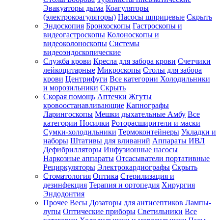
Эвакуаторы дыма
Коагуляторы
(электрокоагуляторы)
Насосы шприцевые
Скрыть
Эндоскопия
Бронхоскопы
Гастроскопы и
видеогастроскопы
Колоноскопы и
видеоколоноскопы
Системы
видеоэндоскопические
Служба крови
Кресла для забора крови
Счетчики
лейкоцитарные
Микроскопы
Столы для забора
крови
Центрифуги
Все категории
Холодильники
и морозильники
Скрыть
Скорая помощь
Аптечки
Жгуты
кровоостанавливающие
Капнографы
Ларингоскопы
Мешки дыхательные Амбу
Все
категории
Носилки
Роторасширители и маски
Сумки-холодильники
Термоконтейнеры
Укладки и
наборы
Штативы для вливаний
Аппараты ИВЛ
Дефибрилляторы
Инфузионные насосы
Наркозные аппараты
Отсасыватели портативные
Рециркуляторы
Электрокардиографы
Скрыть
Стоматология
Оптика
Стерилизация и
дезинфекция
Терапия и ортопедия
Хирургия
Эндодонтия
Прочее
Весы
Дозаторы для антисептиков
Лампы-
лупы
Оптические приборы
Светильники
Все