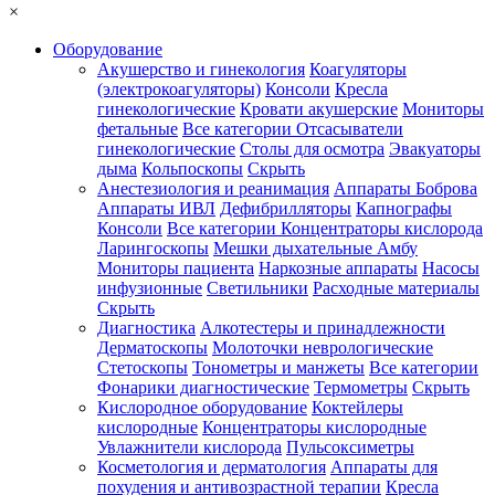
×
Оборудование
Акушерство и гинекология
Коагуляторы
(электрокоагуляторы)
Консоли
Кресла
гинекологические
Кровати акушерские
Мониторы
фетальные
Все категории
Отсасыватели
гинекологические
Столы для осмотра
Эвакуаторы
дыма
Кольпоскопы
Скрыть
Анестезиология и реанимация
Аппараты Боброва
Аппараты ИВЛ
Дефибрилляторы
Капнографы
Консоли
Все категории
Концентраторы кислорода
Ларингоскопы
Мешки дыхательные Амбу
Мониторы пациента
Наркозные аппараты
Насосы
инфузионные
Светильники
Расходные материалы
Скрыть
Диагностика
Алкотестеры и принадлежности
Дерматоскопы
Молоточки неврологические
Стетоскопы
Тонометры и манжеты
Все категории
Фонарики диагностические
Термометры
Скрыть
Кислородное оборудование
Коктейлеры
кислородные
Концентраторы кислородные
Увлажнители кислорода
Пульсоксиметры
Косметология и дерматология
Аппараты для
похудения и антивозрастной терапии
Кресла