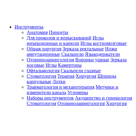
Инструменты
Анатомия
Пинцеты
Для проколов и впрыскиваний
Иглы
инъекционные и канюли
Иглы костномозговые
Общая хирургия
Зеркала ректальные
Ножи
ампутационные
Скальпели
Языкодержатели
Оториноларингология
Воронки ушные
Зеркала
носовые
Иглы
Камертоны
Офтальмология
Скальпели глазные
Стоматология
Терапия
Хирургия
Шприцы
карпульные
Лотки
Травматология и механотерапия
Метчики и
измерители канала
Угломеры
Наборы инструментов
Акушерство и гинекология
Стоматология
Оториноларингология
Хирургия