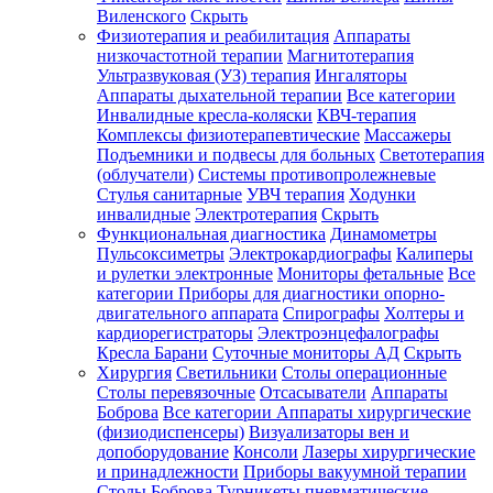
Виленского
Скрыть
Физиотерапия и реабилитация
Аппараты
низкочастотной терапии
Магнитотерапия
Ультразвуковая (УЗ) терапия
Ингаляторы
Аппараты дыхательной терапии
Все категории
Инвалидные кресла-коляски
КВЧ-терапия
Комплексы физиотерапевтические
Массажеры
Подъемники и подвесы для больных
Светотерапия
(облучатели)
Системы противопролежневые
Стулья санитарные
УВЧ терапия
Ходунки
инвалидные
Электротерапия
Скрыть
Функциональная диагностика
Динамометры
Пульсоксиметры
Электрокардиографы
Калиперы
и рулетки электронные
Мониторы фетальные
Все
категории
Приборы для диагностики опорно-
двигательного аппарата
Спирографы
Холтеры и
кардиорегистраторы
Электроэнцефалографы
Кресла Барани
Суточные мониторы АД
Скрыть
Хирургия
Светильники
Столы операционные
Столы перевязочные
Отсасыватели
Аппараты
Боброва
Все категории
Аппараты хирургические
(физиодиспенсеры)
Визуализаторы вен и
допоборудование
Консоли
Лазеры хирургические
и принадлежности
Приборы вакуумной терапии
Столы Боброва
Турникеты пневматические