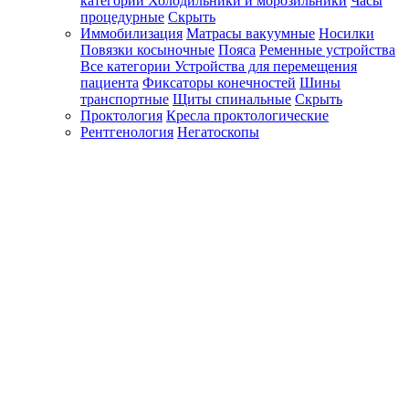
категории
Холодильники и морозильники
Часы
процедурные
Скрыть
Иммобилизация
Матрасы вакуумные
Носилки
Повязки косыночные
Пояса
Ременные устройства
Все категории
Устройства для перемещения
пациента
Фиксаторы конечностей
Шины
транспортные
Щиты спинальные
Скрыть
Проктология
Кресла проктологические
Рентгенология
Негатоскопы