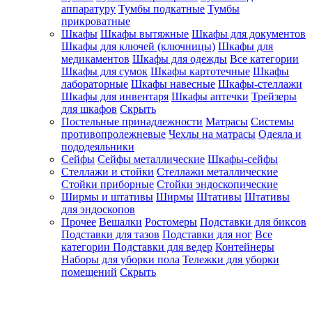
аппаратуру
Тумбы подкатные
Тумбы
прикроватные
Шкафы
Шкафы вытяжные
Шкафы для документов
Шкафы для ключей (ключницы)
Шкафы для
медикаментов
Шкафы для одежды
Все категории
Шкафы для сумок
Шкафы картотечные
Шкафы
лабораторные
Шкафы навесные
Шкафы-стеллажи
Шкафы для инвентаря
Шкафы аптечки
Трейзеры
для шкафов
Скрыть
Постельные принадлежности
Матрасы
Системы
противопролежневые
Чехлы на матрасы
Одеяла и
пододеяльники
Сейфы
Сейфы металлические
Шкафы-сейфы
Стеллажи и стойки
Стеллажи металлические
Стойки приборные
Стойки эндоскопические
Ширмы и штативы
Ширмы
Штативы
Штативы
для эндоскопов
Прочее
Вешалки
Ростомеры
Подставки для биксов
Подставки для тазов
Подставки для ног
Все
категории
Подставки для ведер
Контейнеры
Наборы для уборки пола
Тележки для уборки
помещений
Скрыть