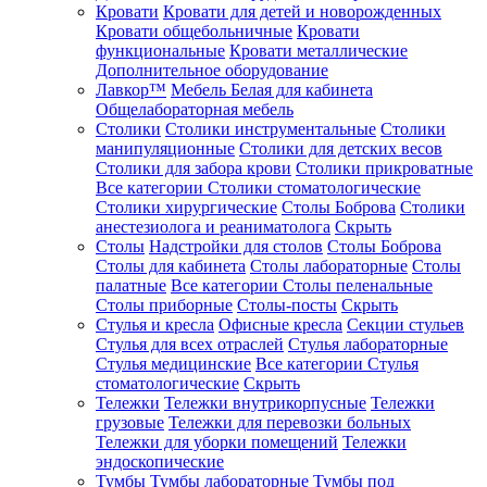
Кровати
Кровати для детей и новорожденных
Кровати общебольничные
Кровати
функциональные
Кровати металлические
Дополнительное оборудование
Лавкор™
Мебель Белая для кабинета
Общелабораторная мебель
Столики
Столики инструментальные
Столики
манипуляционные
Столики для детских весов
Столики для забора крови
Столики прикроватные
Все категории
Столики стоматологические
Столики хирургические
Столы Боброва
Столики
анестезиолога и реаниматолога
Скрыть
Столы
Надстройки для столов
Столы Боброва
Столы для кабинета
Столы лабораторные
Столы
палатные
Все категории
Столы пеленальные
Столы приборные
Столы-посты
Скрыть
Стулья и кресла
Офисные кресла
Секции стульев
Стулья для всех отраслей
Стулья лабораторные
Стулья медицинские
Все категории
Стулья
стоматологические
Скрыть
Тележки
Тележки внутрикорпусные
Тележки
грузовые
Тележки для перевозки больных
Тележки для уборки помещений
Тележки
эндоскопические
Тумбы
Тумбы лабораторные
Тумбы под