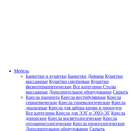
Мебель
Банкетки и кушетки
Банкетки
Диваны
Кушетки
массажные
Кушетки смотровые
Кушетки
физиотерапевтические
Все категории
Столы
массажные
Дополнительное оборудование
Скрыть
Кресла пациента
Кресла вестибулярные
Кресла
гериатрические
Кресла гинекологические
Кресла
диализные
Кресла для забора крови и процедур
Все категории
Кресла для ЭЭГ и ЭХО-ЭГ
Кресла
донорские
Кресла косметологические
Кресла
отоларингологические
Кресла проктологические
Дополнительное оборудование
Скрыть