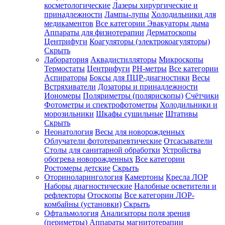
косметологические
Лазеры хирургические и
принадлежности
Лампы-лупы
Холодильники для
медикаментов
Все категории
Эвакуаторы дыма
Аппараты для физиотерапии
Дерматоскопы
Центрифуги
Коагуляторы (электрокоагуляторы)
Скрыть
Лаборатория
Аквадистилляторы
Микроскопы
Термостаты
Центрифуги
PH-метры
Все категории
Аспираторы
Боксы для ПЦР-диагностики
Весы
Встряхиватели
Дозаторы и принадлежности
Иономеры
Поляриметры (полярископы)
Счётчики
Фотометры и спектрофотометры
Холодильники и
морозильники
Шкафы сушильные
Штативы
Скрыть
Неонатология
Весы для новорожденных
Облучатели фототерапевтические
Отсасыватели
Столы для санитарной обработки
Устройства
обогрева новорожденных
Все категории
Ростомеры детские
Скрыть
Оториноларингология
Камертоны
Кресла ЛОР
Наборы диагностические
Налобные осветители и
рефлекторы
Отоскопы
Все категории
ЛОР-
комбайны (установки)
Скрыть
Офтальмология
Анализаторы поля зрения
(периметры)
Аппараты магнитотерапии