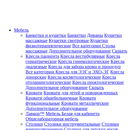
Мебель
Банкетки и кушетки
Банкетки
Диваны
Кушетки
массажные
Кушетки смотровые
Кушетки
физиотерапевтические
Все категории
Столы
массажные
Дополнительное оборудование
Скрыть
Кресла пациента
Кресла вестибулярные
Кресла
гериатрические
Кресла гинекологические
Кресла
диализные
Кресла для забора крови и процедур
Все категории
Кресла для ЭЭГ и ЭХО-ЭГ
Кресла
донорские
Кресла косметологические
Кресла
отоларингологические
Кресла проктологические
Дополнительное оборудование
Скрыть
Кровати
Кровати для детей и новорожденных
Кровати общебольничные
Кровати
функциональные
Кровати металлические
Дополнительное оборудование
Лавкор™
Мебель Белая для кабинета
Общелабораторная мебель
Столики
Столики инструментальные
Столики
манипуляционные
Столики для детских весов