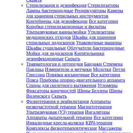
Стерилизация и дезинфекция
Стерилизаторы
Лампы бактерицидные
Рециркуляторы
Камеры
для хранения стерильных инструментов
Контейнеры для дезинфекции
Все категории
Коробки стерилизационные и фильтры
Ультразвуковые ванны/мойки
Утилизаторы
медицинских отходов
Шкафы для хранения
стерильных эндоскопов
Упаковочные машины
Шкафы сушильные
Облучатели бактерицидные
Мойки для эндоскопов
Кипятильники
дезинфекционные
Скрыть
Травматология и ортопедия
Бандажи Стремена
Павлика
Измерители и метчики
Молотки
Петли
Глиссона
Повязки косыночные
Все категории
Пояса
Приборы опорно-двигательного аппарата
Спицы для скелетного вытяжения
Угломеры
Фиксаторы конечностей
Шины Беллера
Шины
Виленского
Скрыть
Физиотерапия и реабилитация
Аппараты
низкочастотной терапии
Магнитотерапия
Ультразвуковая (УЗ) терапия
Ингаляторы
Аппараты дыхательной терапии
Все категории
Инвалидные кресла-коляски
КВЧ-терапия
Комплексы физиотерапевтические
Массажеры