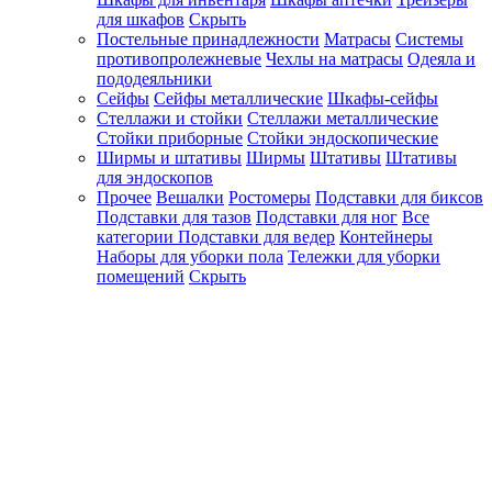
для шкафов
Скрыть
Постельные принадлежности
Матрасы
Системы
противопролежневые
Чехлы на матрасы
Одеяла и
пододеяльники
Сейфы
Сейфы металлические
Шкафы-сейфы
Стеллажи и стойки
Стеллажи металлические
Стойки приборные
Стойки эндоскопические
Ширмы и штативы
Ширмы
Штативы
Штативы
для эндоскопов
Прочее
Вешалки
Ростомеры
Подставки для биксов
Подставки для тазов
Подставки для ног
Все
категории
Подставки для ведер
Контейнеры
Наборы для уборки пола
Тележки для уборки
помещений
Скрыть