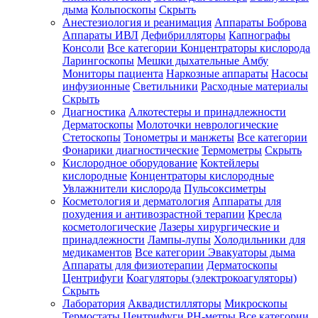
дыма
Кольпоскопы
Скрыть
Анестезиология и реанимация
Аппараты Боброва
Аппараты ИВЛ
Дефибрилляторы
Капнографы
Консоли
Все категории
Концентраторы кислорода
Ларингоскопы
Мешки дыхательные Амбу
Мониторы пациента
Наркозные аппараты
Насосы
инфузионные
Светильники
Расходные материалы
Скрыть
Диагностика
Алкотестеры и принадлежности
Дерматоскопы
Молоточки неврологические
Стетоскопы
Тонометры и манжеты
Все категории
Фонарики диагностические
Термометры
Скрыть
Кислородное оборудование
Коктейлеры
кислородные
Концентраторы кислородные
Увлажнители кислорода
Пульсоксиметры
Косметология и дерматология
Аппараты для
похудения и антивозрастной терапии
Кресла
косметологические
Лазеры хирургические и
принадлежности
Лампы-лупы
Холодильники для
медикаментов
Все категории
Эвакуаторы дыма
Аппараты для физиотерапии
Дерматоскопы
Центрифуги
Коагуляторы (электрокоагуляторы)
Скрыть
Лаборатория
Аквадистилляторы
Микроскопы
Термостаты
Центрифуги
PH-метры
Все категории