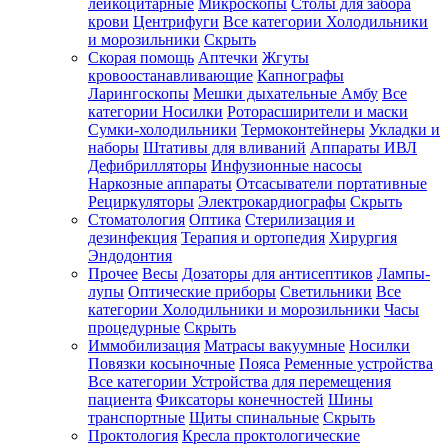
лейкоцитарные
Микроскопы
Столы для забора
крови
Центрифуги
Все категории
Холодильники
и морозильники
Скрыть
Скорая помощь
Аптечки
Жгуты
кровоостанавливающие
Капнографы
Ларингоскопы
Мешки дыхательные Амбу
Все
категории
Носилки
Роторасширители и маски
Сумки-холодильники
Термоконтейнеры
Укладки и
наборы
Штативы для вливаний
Аппараты ИВЛ
Дефибрилляторы
Инфузионные насосы
Наркозные аппараты
Отсасыватели портативные
Рециркуляторы
Электрокардиографы
Скрыть
Стоматология
Оптика
Стерилизация и
дезинфекция
Терапия и ортопедия
Хирургия
Эндодонтия
Прочее
Весы
Дозаторы для антисептиков
Лампы-
лупы
Оптические приборы
Светильники
Все
категории
Холодильники и морозильники
Часы
процедурные
Скрыть
Иммобилизация
Матрасы вакуумные
Носилки
Повязки косыночные
Пояса
Ременные устройства
Все категории
Устройства для перемещения
пациента
Фиксаторы конечностей
Шины
транспортные
Щиты спинальные
Скрыть
Проктология
Кресла проктологические