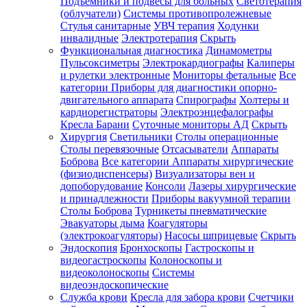
Подъемники и подвесы для больных
Светотерапия
(облучатели)
Системы противопролежневые
Стулья санитарные
УВЧ терапия
Ходунки
инвалидные
Электротерапия
Скрыть
Функциональная диагностика
Динамометры
Пульсоксиметры
Электрокардиографы
Калиперы
и рулетки электронные
Мониторы фетальные
Все
категории
Приборы для диагностики опорно-
двигательного аппарата
Спирографы
Холтеры и
кардиорегистраторы
Электроэнцефалографы
Кресла Барани
Суточные мониторы АД
Скрыть
Хирургия
Светильники
Столы операционные
Столы перевязочные
Отсасыватели
Аппараты
Боброва
Все категории
Аппараты хирургические
(физиодиспенсеры)
Визуализаторы вен и
допоборудование
Консоли
Лазеры хирургические
и принадлежности
Приборы вакуумной терапии
Столы Боброва
Турникеты пневматические
Эвакуаторы дыма
Коагуляторы
(электрокоагуляторы)
Насосы шприцевые
Скрыть
Эндоскопия
Бронхоскопы
Гастроскопы и
видеогастроскопы
Колоноскопы и
видеоколоноскопы
Системы
видеоэндоскопические
Служба крови
Кресла для забора крови
Счетчики