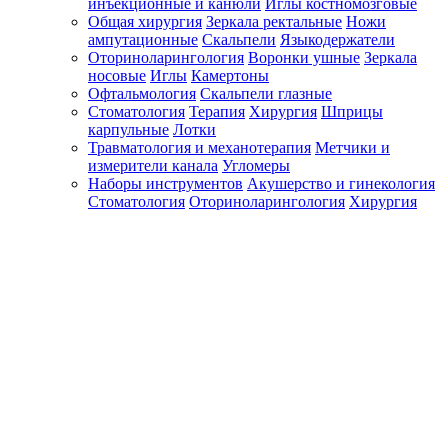
инъекционные и канюли
Иглы костномозговые
Общая хирургия
Зеркала ректальные
Ножи
ампутационные
Скальпели
Языкодержатели
Оториноларингология
Воронки ушные
Зеркала
носовые
Иглы
Камертоны
Офтальмология
Скальпели глазные
Стоматология
Терапия
Хирургия
Шприцы
карпульные
Лотки
Травматология и механотерапия
Метчики и
измерители канала
Угломеры
Наборы инструментов
Акушерство и гинекология
Стоматология
Оториноларингология
Хирургия