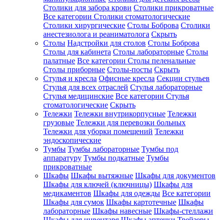
Столики для забора крови
Столики прикроватные
Все категории
Столики стоматологические
Столики хирургические
Столы Боброва
Столики
анестезиолога и реаниматолога
Скрыть
Столы
Надстройки для столов
Столы Боброва
Столы для кабинета
Столы лабораторные
Столы
палатные
Все категории
Столы пеленальные
Столы приборные
Столы-посты
Скрыть
Стулья и кресла
Офисные кресла
Секции стульев
Стулья для всех отраслей
Стулья лабораторные
Стулья медицинские
Все категории
Стулья
стоматологические
Скрыть
Тележки
Тележки внутрикорпусные
Тележки
грузовые
Тележки для перевозки больных
Тележки для уборки помещений
Тележки
эндоскопические
Тумбы
Тумбы лабораторные
Тумбы под
аппаратуру
Тумбы подкатные
Тумбы
прикроватные
Шкафы
Шкафы вытяжные
Шкафы для документов
Шкафы для ключей (ключницы)
Шкафы для
медикаментов
Шкафы для одежды
Все категории
Шкафы для сумок
Шкафы картотечные
Шкафы
лабораторные
Шкафы навесные
Шкафы-стеллажи
Шкафы для инвентаря
Шкафы аптечки
Трейзеры