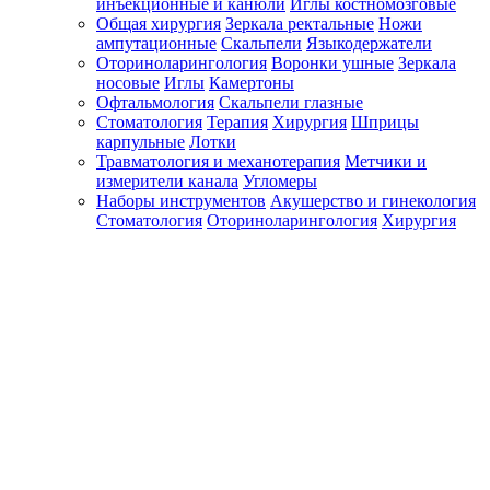
инъекционные и канюли
Иглы костномозговые
Общая хирургия
Зеркала ректальные
Ножи
ампутационные
Скальпели
Языкодержатели
Оториноларингология
Воронки ушные
Зеркала
носовые
Иглы
Камертоны
Офтальмология
Скальпели глазные
Стоматология
Терапия
Хирургия
Шприцы
карпульные
Лотки
Травматология и механотерапия
Метчики и
измерители канала
Угломеры
Наборы инструментов
Акушерство и гинекология
Стоматология
Оториноларингология
Хирургия