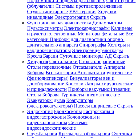
Подъемники и подвесы для больных
Светотерапия
(облучатели)
Системы противопролежневые
Стулья санитарные
УВЧ терапия
Ходунки
инвалидные
Электротерапия
Скрыть
Функциональная диагностика
Динамометры
Пульсоксиметры
Электрокардиографы
Калиперы
и рулетки электронные
Мониторы фетальные
Все
категории
Приборы для диагностики опорно-
двигательного аппарата
Спирографы
Холтеры и
кардиорегистраторы
Электроэнцефалографы
Кресла Барани
Суточные мониторы АД
Скрыть
Хирургия
Светильники
Столы операционные
Столы перевязочные
Отсасыватели
Аппараты
Боброва
Все категории
Аппараты хирургические
(физиодиспенсеры)
Визуализаторы вен и
допоборудование
Консоли
Лазеры хирургические
и принадлежности
Приборы вакуумной терапии
Столы Боброва
Турникеты пневматические
Эвакуаторы дыма
Коагуляторы
(электрокоагуляторы)
Насосы шприцевые
Скрыть
Эндоскопия
Бронхоскопы
Гастроскопы и
видеогастроскопы
Колоноскопы и
видеоколоноскопы
Системы
видеоэндоскопические
Служба крови
Кресла для забора крови
Счетчики