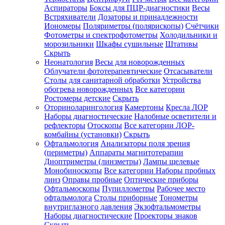
Аспираторы
Боксы для ПЦР-диагностики
Весы
Встряхиватели
Дозаторы и принадлежности
Иономеры
Поляриметры (полярископы)
Счётчики
Фотометры и спектрофотометры
Холодильники и
морозильники
Шкафы сушильные
Штативы
Скрыть
Неонатология
Весы для новорожденных
Облучатели фототерапевтические
Отсасыватели
Столы для санитарной обработки
Устройства
обогрева новорожденных
Все категории
Ростомеры детские
Скрыть
Оториноларингология
Камертоны
Кресла ЛОР
Наборы диагностические
Налобные осветители и
рефлекторы
Отоскопы
Все категории
ЛОР-
комбайны (установки)
Скрыть
Офтальмология
Анализаторы поля зрения
(периметры)
Аппараты магнитотерапии
Диоптриметры (линзметры)
Лампы щелевые
Монобиноскопы
Все категории
Наборы пробных
линз
Оправы пробные
Оптические приборы
Офтальмоскопы
Пупиллометры
Рабочее место
офтальмолога
Столы приборные
Тонометры
внутриглазного давления
Экзофтальмометры
Наборы диагностические
Проекторы знаков
Скрыть