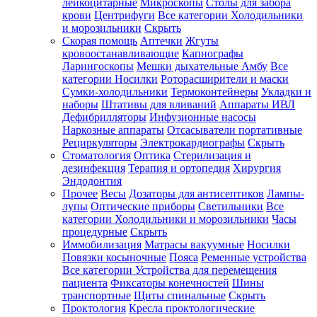
лейкоцитарные
Микроскопы
Столы для забора
крови
Центрифуги
Все категории
Холодильники
и морозильники
Скрыть
Скорая помощь
Аптечки
Жгуты
кровоостанавливающие
Капнографы
Ларингоскопы
Мешки дыхательные Амбу
Все
категории
Носилки
Роторасширители и маски
Сумки-холодильники
Термоконтейнеры
Укладки и
наборы
Штативы для вливаний
Аппараты ИВЛ
Дефибрилляторы
Инфузионные насосы
Наркозные аппараты
Отсасыватели портативные
Рециркуляторы
Электрокардиографы
Скрыть
Стоматология
Оптика
Стерилизация и
дезинфекция
Терапия и ортопедия
Хирургия
Эндодонтия
Прочее
Весы
Дозаторы для антисептиков
Лампы-
лупы
Оптические приборы
Светильники
Все
категории
Холодильники и морозильники
Часы
процедурные
Скрыть
Иммобилизация
Матрасы вакуумные
Носилки
Повязки косыночные
Пояса
Ременные устройства
Все категории
Устройства для перемещения
пациента
Фиксаторы конечностей
Шины
транспортные
Щиты спинальные
Скрыть
Проктология
Кресла проктологические