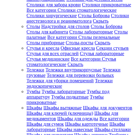
Столики для забора крови
Столики прикроватные
Все категории
Столики стоматологические
Столики хирургические
Столы Боброва
Столики
анестезиолога и реаниматолога
Скрыть
Столы
Надстройки для столов
Столы Боброва
Столы для кабинета
Столы лабораторные
Столы
палатные
Все категории
Столы пеленальные
Столы приборные
Столы-посты
Скрыть
Стулья и кресла
Офисные кресла
Секции стульев
Стулья для всех отраслей
Стулья лабораторные
Стулья медицинские
Все категории
Стулья
стоматологические
Скрыть
Тележки
Тележки внутрикорпусные
Тележки
грузовые
Тележки для перевозки больных
Тележки для уборки помещений
Тележки
эндоскопические
Тумбы
Тумбы лабораторные
Тумбы под
аппаратуру
Тумбы подкатные
Тумбы
прикроватные
Шкафы
Шкафы вытяжные
Шкафы для документов
Шкафы для ключей (ключницы)
Шкафы для
медикаментов
Шкафы для одежды
Все категории
Шкафы для сумок
Шкафы картотечные
Шкафы
лабораторные
Шкафы навесные
Шкафы-стеллажи
Шкафы для инвентаря
Шкафы аптечки
Трейзеры