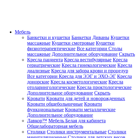
Мебель
Банкетки и кушетки
Банкетки
Диваны
Кушетки
массажные
Кушетки смотровые
Кушетки
физиотерапевтические
Все категории
Столы
массажные
Дополнительное оборудование
Скрыть
Кресла пациента
Кресла вестибулярные
Кресла
гериатрические
Кресла гинекологические
Кресла
диализные
Кресла для забора крови и процедур
Все категории
Кресла для ЭЭГ и ЭХО-ЭГ
Кресла
донорские
Кресла косметологические
Кресла
отоларингологические
Кресла проктологические
Дополнительное оборудование
Скрыть
Кровати
Кровати для детей и новорожденных
Кровати общебольничные
Кровати
функциональные
Кровати металлические
Дополнительное оборудование
Лавкор™
Мебель Белая для кабинета
Общелабораторная мебель
Столики
Столики инструментальные
Столики
манипуляционные
Столики для детских весов