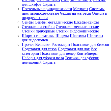
для шкафов
Скрыть
Постельные принадлежности
Матрасы
Системы
противопролежневые
Чехлы на матрасы
Одеяла и
пододеяльники
Сейфы
Сейфы металлические
Шкафы-сейфы
Стеллажи и стойки
Стеллажи металлические
Стойки приборные
Стойки эндоскопические
Ширмы и штативы
Ширмы
Штативы
Штативы
для эндоскопов
Прочее
Вешалки
Ростомеры
Подставки для биксов
Подставки для тазов
Подставки для ног
Все
категории
Подставки для ведер
Контейнеры
Наборы для уборки пола
Тележки для уборки
помещений
Скрыть