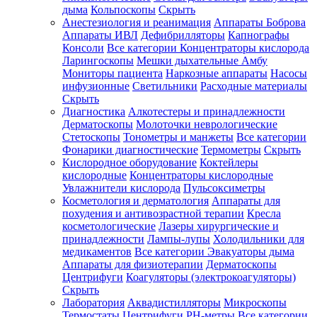
дыма
Кольпоскопы
Скрыть
Анестезиология и реанимация
Аппараты Боброва
Аппараты ИВЛ
Дефибрилляторы
Капнографы
Консоли
Все категории
Концентраторы кислорода
Ларингоскопы
Мешки дыхательные Амбу
Мониторы пациента
Наркозные аппараты
Насосы
инфузионные
Светильники
Расходные материалы
Скрыть
Диагностика
Алкотестеры и принадлежности
Дерматоскопы
Молоточки неврологические
Стетоскопы
Тонометры и манжеты
Все категории
Фонарики диагностические
Термометры
Скрыть
Кислородное оборудование
Коктейлеры
кислородные
Концентраторы кислородные
Увлажнители кислорода
Пульсоксиметры
Косметология и дерматология
Аппараты для
похудения и антивозрастной терапии
Кресла
косметологические
Лазеры хирургические и
принадлежности
Лампы-лупы
Холодильники для
медикаментов
Все категории
Эвакуаторы дыма
Аппараты для физиотерапии
Дерматоскопы
Центрифуги
Коагуляторы (электрокоагуляторы)
Скрыть
Лаборатория
Аквадистилляторы
Микроскопы
Термостаты
Центрифуги
PH-метры
Все категории