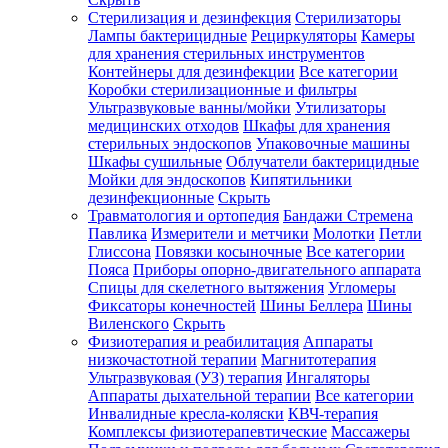
Стерилизация и дезинфекция
Стерилизаторы
Лампы бактерицидные
Рециркуляторы
Камеры
для хранения стерильных инструментов
Контейнеры для дезинфекции
Все категории
Коробки стерилизационные и фильтры
Ультразвуковые ванны/мойки
Утилизаторы
медицинских отходов
Шкафы для хранения
стерильных эндоскопов
Упаковочные машины
Шкафы сушильные
Облучатели бактерицидные
Мойки для эндоскопов
Кипятильники
дезинфекционные
Скрыть
Травматология и ортопедия
Бандажи Стремена
Павлика
Измерители и метчики
Молотки
Петли
Глиссона
Повязки косыночные
Все категории
Пояса
Приборы опорно-двигательного аппарата
Спицы для скелетного вытяжения
Угломеры
Фиксаторы конечностей
Шины Беллера
Шины
Виленского
Скрыть
Физиотерапия и реабилитация
Аппараты
низкочастотной терапии
Магнитотерапия
Ультразвуковая (УЗ) терапия
Ингаляторы
Аппараты дыхательной терапии
Все категории
Инвалидные кресла-коляски
КВЧ-терапия
Комплексы физиотерапевтические
Массажеры