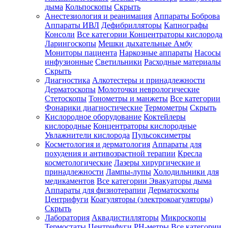
дыма
Кольпоскопы
Скрыть
Анестезиология и реанимация
Аппараты Боброва
Аппараты ИВЛ
Дефибрилляторы
Капнографы
Консоли
Все категории
Концентраторы кислорода
Ларингоскопы
Мешки дыхательные Амбу
Мониторы пациента
Наркозные аппараты
Насосы
инфузионные
Светильники
Расходные материалы
Скрыть
Диагностика
Алкотестеры и принадлежности
Дерматоскопы
Молоточки неврологические
Стетоскопы
Тонометры и манжеты
Все категории
Фонарики диагностические
Термометры
Скрыть
Кислородное оборудование
Коктейлеры
кислородные
Концентраторы кислородные
Увлажнители кислорода
Пульсоксиметры
Косметология и дерматология
Аппараты для
похудения и антивозрастной терапии
Кресла
косметологические
Лазеры хирургические и
принадлежности
Лампы-лупы
Холодильники для
медикаментов
Все категории
Эвакуаторы дыма
Аппараты для физиотерапии
Дерматоскопы
Центрифуги
Коагуляторы (электрокоагуляторы)
Скрыть
Лаборатория
Аквадистилляторы
Микроскопы
Термостаты
Центрифуги
PH-метры
Все категории