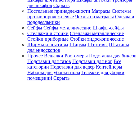
для шкафов
Скрыть
Постельные принадлежности
Матрасы
Системы
противопролежневые
Чехлы на матрасы
Одеяла и
пододеяльники
Сейфы
Сейфы металлические
Шкафы-сейфы
Стеллажи и стойки
Стеллажи металлические
Стойки приборные
Стойки эндоскопические
Ширмы и штативы
Ширмы
Штативы
Штативы
для эндоскопов
Прочее
Вешалки
Ростомеры
Подставки для биксов
Подставки для тазов
Подставки для ног
Все
категории
Подставки для ведер
Контейнеры
Наборы для уборки пола
Тележки для уборки
помещений
Скрыть