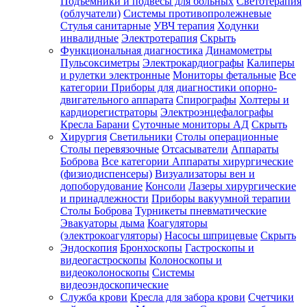
Подъемники и подвесы для больных
Светотерапия
(облучатели)
Системы противопролежневые
Стулья санитарные
УВЧ терапия
Ходунки
инвалидные
Электротерапия
Скрыть
Функциональная диагностика
Динамометры
Пульсоксиметры
Электрокардиографы
Калиперы
и рулетки электронные
Мониторы фетальные
Все
категории
Приборы для диагностики опорно-
двигательного аппарата
Спирографы
Холтеры и
кардиорегистраторы
Электроэнцефалографы
Кресла Барани
Суточные мониторы АД
Скрыть
Хирургия
Светильники
Столы операционные
Столы перевязочные
Отсасыватели
Аппараты
Боброва
Все категории
Аппараты хирургические
(физиодиспенсеры)
Визуализаторы вен и
допоборудование
Консоли
Лазеры хирургические
и принадлежности
Приборы вакуумной терапии
Столы Боброва
Турникеты пневматические
Эвакуаторы дыма
Коагуляторы
(электрокоагуляторы)
Насосы шприцевые
Скрыть
Эндоскопия
Бронхоскопы
Гастроскопы и
видеогастроскопы
Колоноскопы и
видеоколоноскопы
Системы
видеоэндоскопические
Служба крови
Кресла для забора крови
Счетчики