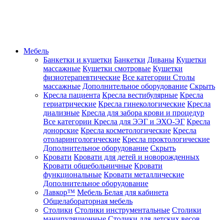
Мебель
Банкетки и кушетки
Банкетки
Диваны
Кушетки
массажные
Кушетки смотровые
Кушетки
физиотерапевтические
Все категории
Столы
массажные
Дополнительное оборудование
Скрыть
Кресла пациента
Кресла вестибулярные
Кресла
гериатрические
Кресла гинекологические
Кресла
диализные
Кресла для забора крови и процедур
Все категории
Кресла для ЭЭГ и ЭХО-ЭГ
Кресла
донорские
Кресла косметологические
Кресла
отоларингологические
Кресла проктологические
Дополнительное оборудование
Скрыть
Кровати
Кровати для детей и новорожденных
Кровати общебольничные
Кровати
функциональные
Кровати металлические
Дополнительное оборудование
Лавкор™
Мебель Белая для кабинета
Общелабораторная мебель
Столики
Столики инструментальные
Столики
манипуляционные
Столики для детских весов