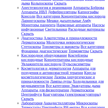
дыма
Кольпоскопы
Скрыть
Анестезиология и реанимация
Аппараты Боброва
Аппараты ИВЛ
Дефибрилляторы
Капнографы
Консоли
Все категории
Концентраторы кислорода
Ларингоскопы
Мешки дыхательные Амбу
Мониторы пациента
Наркозные аппараты
Насосы
инфузионные
Светильники
Расходные материалы
Скрыть
Диагностика
Алкотестеры и принадлежности
Дерматоскопы
Молоточки неврологические
Стетоскопы
Тонометры и манжеты
Все категории
Фонарики диагностические
Термометры
Скрыть
Кислородное оборудование
Коктейлеры
кислородные
Концентраторы кислородные
Увлажнители кислорода
Пульсоксиметры
Косметология и дерматология
Аппараты для
похудения и антивозрастной терапии
Кресла
косметологические
Лазеры хирургические и
принадлежности
Лампы-лупы
Холодильники для
медикаментов
Все категории
Эвакуаторы дыма
Аппараты для физиотерапии
Дерматоскопы
Центрифуги
Коагуляторы (электрокоагуляторы)
Скрыть
Лаборатория
Аквадистилляторы
Микроскопы
Термостаты
Центрифуги
PH-метры
Все категории