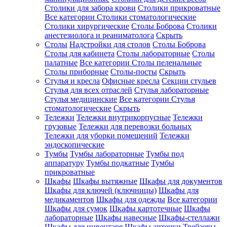
Столики для забора крови
Столики прикроватные
Все категории
Столики стоматологические
Столики хирургические
Столы Боброва
Столики
анестезиолога и реаниматолога
Скрыть
Столы
Надстройки для столов
Столы Боброва
Столы для кабинета
Столы лабораторные
Столы
палатные
Все категории
Столы пеленальные
Столы приборные
Столы-посты
Скрыть
Стулья и кресла
Офисные кресла
Секции стульев
Стулья для всех отраслей
Стулья лабораторные
Стулья медицинские
Все категории
Стулья
стоматологические
Скрыть
Тележки
Тележки внутрикорпусные
Тележки
грузовые
Тележки для перевозки больных
Тележки для уборки помещений
Тележки
эндоскопические
Тумбы
Тумбы лабораторные
Тумбы под
аппаратуру
Тумбы подкатные
Тумбы
прикроватные
Шкафы
Шкафы вытяжные
Шкафы для документов
Шкафы для ключей (ключницы)
Шкафы для
медикаментов
Шкафы для одежды
Все категории
Шкафы для сумок
Шкафы картотечные
Шкафы
лабораторные
Шкафы навесные
Шкафы-стеллажи
Шкафы для инвентаря
Шкафы аптечки
Трейзеры