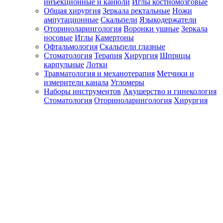
инъекционные и канюли
Иглы костномозговые
Общая хирургия
Зеркала ректальные
Ножи
ампутационные
Скальпели
Языкодержатели
Оториноларингология
Воронки ушные
Зеркала
носовые
Иглы
Камертоны
Офтальмология
Скальпели глазные
Стоматология
Терапия
Хирургия
Шприцы
карпульные
Лотки
Травматология и механотерапия
Метчики и
измерители канала
Угломеры
Наборы инструментов
Акушерство и гинекология
Стоматология
Оториноларингология
Хирургия