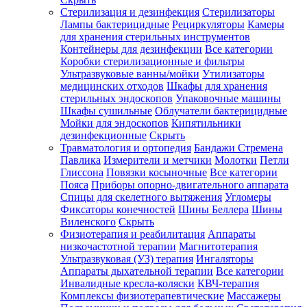
Стерилизация и дезинфекция
Стерилизаторы
Лампы бактерицидные
Рециркуляторы
Камеры
для хранения стерильных инструментов
Контейнеры для дезинфекции
Все категории
Коробки стерилизационные и фильтры
Ультразвуковые ванны/мойки
Утилизаторы
медицинских отходов
Шкафы для хранения
стерильных эндоскопов
Упаковочные машины
Шкафы сушильные
Облучатели бактерицидные
Мойки для эндоскопов
Кипятильники
дезинфекционные
Скрыть
Травматология и ортопедия
Бандажи Стремена
Павлика
Измерители и метчики
Молотки
Петли
Глиссона
Повязки косыночные
Все категории
Пояса
Приборы опорно-двигательного аппарата
Спицы для скелетного вытяжения
Угломеры
Фиксаторы конечностей
Шины Беллера
Шины
Виленского
Скрыть
Физиотерапия и реабилитация
Аппараты
низкочастотной терапии
Магнитотерапия
Ультразвуковая (УЗ) терапия
Ингаляторы
Аппараты дыхательной терапии
Все категории
Инвалидные кресла-коляски
КВЧ-терапия
Комплексы физиотерапевтические
Массажеры