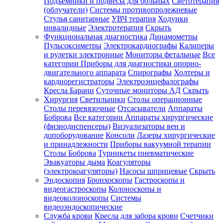
Подъемники и подвесы для больных
Светотерапия
(облучатели)
Системы противопролежневые
Стулья санитарные
УВЧ терапия
Ходунки
инвалидные
Электротерапия
Скрыть
Функциональная диагностика
Динамометры
Пульсоксиметры
Электрокардиографы
Калиперы
и рулетки электронные
Мониторы фетальные
Все
категории
Приборы для диагностики опорно-
двигательного аппарата
Спирографы
Холтеры и
кардиорегистраторы
Электроэнцефалографы
Кресла Барани
Суточные мониторы АД
Скрыть
Хирургия
Светильники
Столы операционные
Столы перевязочные
Отсасыватели
Аппараты
Боброва
Все категории
Аппараты хирургические
(физиодиспенсеры)
Визуализаторы вен и
допоборудование
Консоли
Лазеры хирургические
и принадлежности
Приборы вакуумной терапии
Столы Боброва
Турникеты пневматические
Эвакуаторы дыма
Коагуляторы
(электрокоагуляторы)
Насосы шприцевые
Скрыть
Эндоскопия
Бронхоскопы
Гастроскопы и
видеогастроскопы
Колоноскопы и
видеоколоноскопы
Системы
видеоэндоскопические
Служба крови
Кресла для забора крови
Счетчики