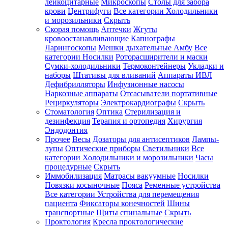
лейкоцитарные
Микроскопы
Столы для забора
крови
Центрифуги
Все категории
Холодильники
и морозильники
Скрыть
Скорая помощь
Аптечки
Жгуты
кровоостанавливающие
Капнографы
Ларингоскопы
Мешки дыхательные Амбу
Все
категории
Носилки
Роторасширители и маски
Сумки-холодильники
Термоконтейнеры
Укладки и
наборы
Штативы для вливаний
Аппараты ИВЛ
Дефибрилляторы
Инфузионные насосы
Наркозные аппараты
Отсасыватели портативные
Рециркуляторы
Электрокардиографы
Скрыть
Стоматология
Оптика
Стерилизация и
дезинфекция
Терапия и ортопедия
Хирургия
Эндодонтия
Прочее
Весы
Дозаторы для антисептиков
Лампы-
лупы
Оптические приборы
Светильники
Все
категории
Холодильники и морозильники
Часы
процедурные
Скрыть
Иммобилизация
Матрасы вакуумные
Носилки
Повязки косыночные
Пояса
Ременные устройства
Все категории
Устройства для перемещения
пациента
Фиксаторы конечностей
Шины
транспортные
Щиты спинальные
Скрыть
Проктология
Кресла проктологические