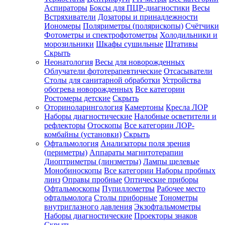
Аспираторы
Боксы для ПЦР-диагностики
Весы
Встряхиватели
Дозаторы и принадлежности
Иономеры
Поляриметры (полярископы)
Счётчики
Фотометры и спектрофотометры
Холодильники и
морозильники
Шкафы сушильные
Штативы
Скрыть
Неонатология
Весы для новорожденных
Облучатели фототерапевтические
Отсасыватели
Столы для санитарной обработки
Устройства
обогрева новорожденных
Все категории
Ростомеры детские
Скрыть
Оториноларингология
Камертоны
Кресла ЛОР
Наборы диагностические
Налобные осветители и
рефлекторы
Отоскопы
Все категории
ЛОР-
комбайны (установки)
Скрыть
Офтальмология
Анализаторы поля зрения
(периметры)
Аппараты магнитотерапии
Диоптриметры (линзметры)
Лампы щелевые
Монобиноскопы
Все категории
Наборы пробных
линз
Оправы пробные
Оптические приборы
Офтальмоскопы
Пупиллометры
Рабочее место
офтальмолога
Столы приборные
Тонометры
внутриглазного давления
Экзофтальмометры
Наборы диагностические
Проекторы знаков
Скрыть