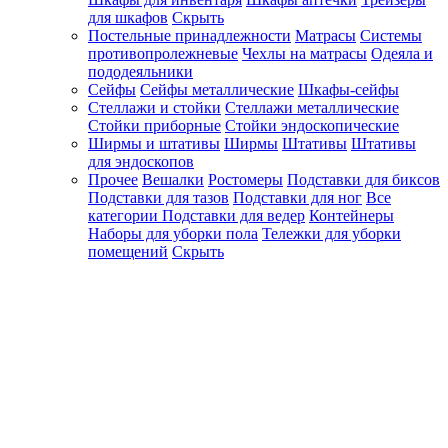
для шкафов
Скрыть
Постельные принадлежности
Матрасы
Системы
противопролежневые
Чехлы на матрасы
Одеяла и
пододеяльники
Сейфы
Сейфы металлические
Шкафы-сейфы
Стеллажи и стойки
Стеллажи металлические
Стойки приборные
Стойки эндоскопические
Ширмы и штативы
Ширмы
Штативы
Штативы
для эндоскопов
Прочее
Вешалки
Ростомеры
Подставки для биксов
Подставки для тазов
Подставки для ног
Все
категории
Подставки для ведер
Контейнеры
Наборы для уборки пола
Тележки для уборки
помещений
Скрыть