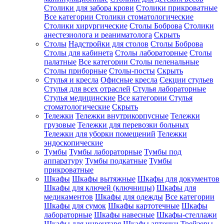
Столики для забора крови
Столики прикроватные
Все категории
Столики стоматологические
Столики хирургические
Столы Боброва
Столики
анестезиолога и реаниматолога
Скрыть
Столы
Надстройки для столов
Столы Боброва
Столы для кабинета
Столы лабораторные
Столы
палатные
Все категории
Столы пеленальные
Столы приборные
Столы-посты
Скрыть
Стулья и кресла
Офисные кресла
Секции стульев
Стулья для всех отраслей
Стулья лабораторные
Стулья медицинские
Все категории
Стулья
стоматологические
Скрыть
Тележки
Тележки внутрикорпусные
Тележки
грузовые
Тележки для перевозки больных
Тележки для уборки помещений
Тележки
эндоскопические
Тумбы
Тумбы лабораторные
Тумбы под
аппаратуру
Тумбы подкатные
Тумбы
прикроватные
Шкафы
Шкафы вытяжные
Шкафы для документов
Шкафы для ключей (ключницы)
Шкафы для
медикаментов
Шкафы для одежды
Все категории
Шкафы для сумок
Шкафы картотечные
Шкафы
лабораторные
Шкафы навесные
Шкафы-стеллажи
Шкафы для инвентаря
Шкафы аптечки
Трейзеры