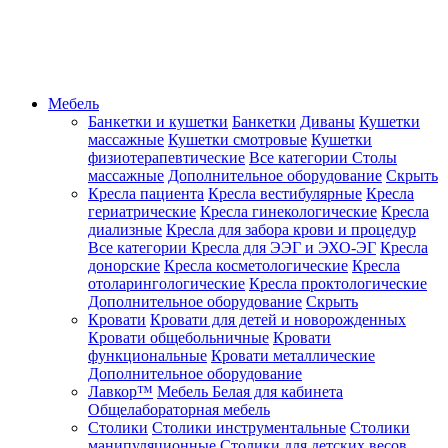
Мебель
Банкетки и кушетки
Банкетки
Диваны
Кушетки
массажные
Кушетки смотровые
Кушетки
физиотерапевтические
Все категории
Столы
массажные
Дополнительное оборудование
Скрыть
Кресла пациента
Кресла вестибулярные
Кресла
гериатрические
Кресла гинекологические
Кресла
диализные
Кресла для забора крови и процедур
Все категории
Кресла для ЭЭГ и ЭХО-ЭГ
Кресла
донорские
Кресла косметологические
Кресла
отоларингологические
Кресла проктологические
Дополнительное оборудование
Скрыть
Кровати
Кровати для детей и новорожденных
Кровати общебольничные
Кровати
функциональные
Кровати металлические
Дополнительное оборудование
Лавкор™
Мебель Белая для кабинета
Общелабораторная мебель
Столики
Столики инструментальные
Столики
манипуляционные
Столики для детских весов