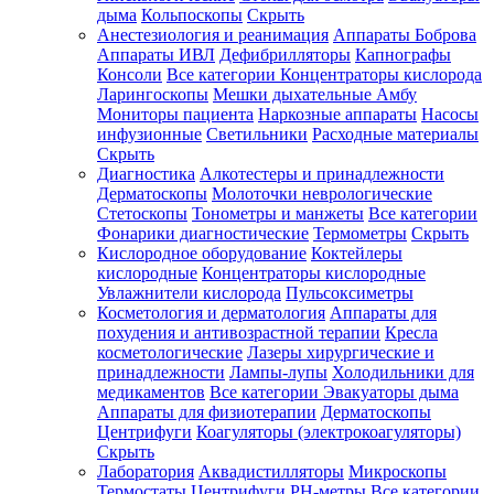
дыма
Кольпоскопы
Скрыть
Анестезиология и реанимация
Аппараты Боброва
Аппараты ИВЛ
Дефибрилляторы
Капнографы
Консоли
Все категории
Концентраторы кислорода
Ларингоскопы
Мешки дыхательные Амбу
Мониторы пациента
Наркозные аппараты
Насосы
инфузионные
Светильники
Расходные материалы
Скрыть
Диагностика
Алкотестеры и принадлежности
Дерматоскопы
Молоточки неврологические
Стетоскопы
Тонометры и манжеты
Все категории
Фонарики диагностические
Термометры
Скрыть
Кислородное оборудование
Коктейлеры
кислородные
Концентраторы кислородные
Увлажнители кислорода
Пульсоксиметры
Косметология и дерматология
Аппараты для
похудения и антивозрастной терапии
Кресла
косметологические
Лазеры хирургические и
принадлежности
Лампы-лупы
Холодильники для
медикаментов
Все категории
Эвакуаторы дыма
Аппараты для физиотерапии
Дерматоскопы
Центрифуги
Коагуляторы (электрокоагуляторы)
Скрыть
Лаборатория
Аквадистилляторы
Микроскопы
Термостаты
Центрифуги
PH-метры
Все категории