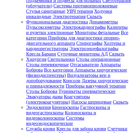
Подъемники и подвесы для больных
Светотерапия
(облучатели)
Системы противопролежневые
Стулья санитарные
УВЧ терапия
Ходунки
инвалидные
Электротерапия
Скрыть
Функциональная диагностика
Динамометры
Пульсоксиметры
Электрокардиографы
Калиперы
и рулетки электронные
Мониторы фетальные
Все
категории
Приборы для диагностики опорно-
двигательного аппарата
Спирографы
Холтеры и
кардиорегистраторы
Электроэнцефалографы
Кресла Барани
Суточные мониторы АД
Скрыть
Хирургия
Светильники
Столы операционные
Столы перевязочные
Отсасыватели
Аппараты
Боброва
Все категории
Аппараты хирургические
(физиодиспенсеры)
Визуализаторы вен и
допоборудование
Консоли
Лазеры хирургические
и принадлежности
Приборы вакуумной терапии
Столы Боброва
Турникеты пневматические
Эвакуаторы дыма
Коагуляторы
(электрокоагуляторы)
Насосы шприцевые
Скрыть
Эндоскопия
Бронхоскопы
Гастроскопы и
видеогастроскопы
Колоноскопы и
видеоколоноскопы
Системы
видеоэндоскопические
Служба крови
Кресла для забора крови
Счетчики