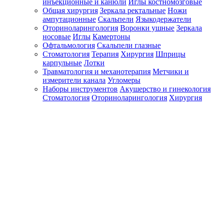
инъекционные и канюли
Иглы костномозговые
Общая хирургия
Зеркала ректальные
Ножи
ампутационные
Скальпели
Языкодержатели
Оториноларингология
Воронки ушные
Зеркала
носовые
Иглы
Камертоны
Офтальмология
Скальпели глазные
Стоматология
Терапия
Хирургия
Шприцы
карпульные
Лотки
Травматология и механотерапия
Метчики и
измерители канала
Угломеры
Наборы инструментов
Акушерство и гинекология
Стоматология
Оториноларингология
Хирургия