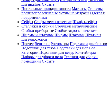
для шкафов
Скрыть
Постельные принадлежности
Матрасы
Системы
противопролежневые
Чехлы на матрасы
Одеяла и
пододеяльники
Сейфы
Сейфы металлические
Шкафы-сейфы
Стеллажи и стойки
Стеллажи металлические
Стойки приборные
Стойки эндоскопические
Ширмы и штативы
Ширмы
Штативы
Штативы
для эндоскопов
Прочее
Вешалки
Ростомеры
Подставки для биксов
Подставки для тазов
Подставки для ног
Все
категории
Подставки для ведер
Контейнеры
Наборы для уборки пола
Тележки для уборки
помещений
Скрыть