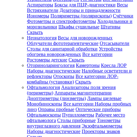
Аспираторы
Боксы для ПЦР-диагностики
Весы
Встряхиватели
Дозаторы и принадлежности
Иономеры
Поляриметры (полярископы)
Счётчики
Фотометры и спектрофотометры
Холодильники и
морозильники
Шкафы сушильные
Штативы
Скрыть
Неонатология
Весы для новорожденных
Облучатели фототерапевтические
Отсасыватели
Столы для санитарной обработки
Устройства
обогрева новорожденных
Все категории
Ростомеры детские
Скрыть
Оториноларингология
Камертоны
Кресла ЛОР
Наборы диагностические
Налобные осветители и
рефлекторы
Отоскопы
Все категории
ЛОР-
комбайны (установки)
Скрыть
Офтальмология
Анализаторы поля зрения
(периметры)
Аппараты магнитотерапии
Диоптриметры (линзметры)
Лампы щелевые
Монобиноскопы
Все категории
Наборы пробных
линз
Оправы пробные
Оптические приборы
Офтальмоскопы
Пупиллометры
Рабочее место
офтальмолога
Столы приборные
Тонометры
внутриглазного давления
Экзофтальмометры
Наборы диагностические
Проекторы знаков
Скрыть