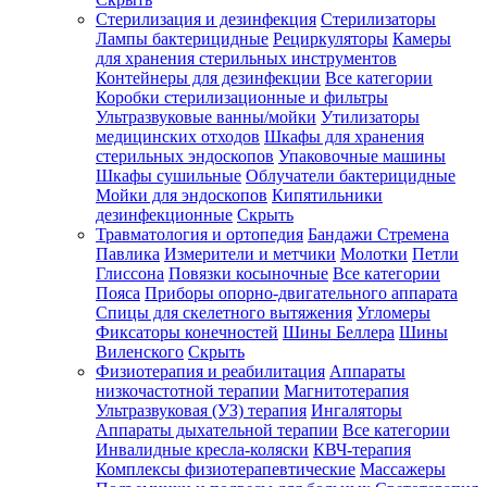
Стерилизация и дезинфекция
Стерилизаторы
Лампы бактерицидные
Рециркуляторы
Камеры
для хранения стерильных инструментов
Контейнеры для дезинфекции
Все категории
Коробки стерилизационные и фильтры
Ультразвуковые ванны/мойки
Утилизаторы
медицинских отходов
Шкафы для хранения
стерильных эндоскопов
Упаковочные машины
Шкафы сушильные
Облучатели бактерицидные
Мойки для эндоскопов
Кипятильники
дезинфекционные
Скрыть
Травматология и ортопедия
Бандажи Стремена
Павлика
Измерители и метчики
Молотки
Петли
Глиссона
Повязки косыночные
Все категории
Пояса
Приборы опорно-двигательного аппарата
Спицы для скелетного вытяжения
Угломеры
Фиксаторы конечностей
Шины Беллера
Шины
Виленского
Скрыть
Физиотерапия и реабилитация
Аппараты
низкочастотной терапии
Магнитотерапия
Ультразвуковая (УЗ) терапия
Ингаляторы
Аппараты дыхательной терапии
Все категории
Инвалидные кресла-коляски
КВЧ-терапия
Комплексы физиотерапевтические
Массажеры