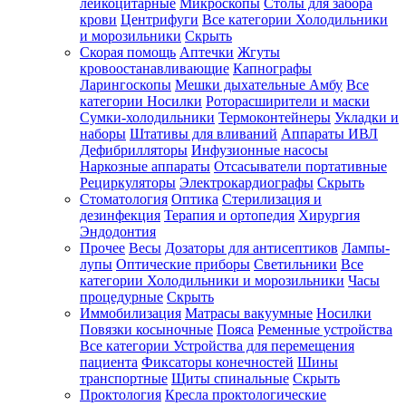
лейкоцитарные
Микроскопы
Столы для забора
крови
Центрифуги
Все категории
Холодильники
и морозильники
Скрыть
Скорая помощь
Аптечки
Жгуты
кровоостанавливающие
Капнографы
Ларингоскопы
Мешки дыхательные Амбу
Все
категории
Носилки
Роторасширители и маски
Сумки-холодильники
Термоконтейнеры
Укладки и
наборы
Штативы для вливаний
Аппараты ИВЛ
Дефибрилляторы
Инфузионные насосы
Наркозные аппараты
Отсасыватели портативные
Рециркуляторы
Электрокардиографы
Скрыть
Стоматология
Оптика
Стерилизация и
дезинфекция
Терапия и ортопедия
Хирургия
Эндодонтия
Прочее
Весы
Дозаторы для антисептиков
Лампы-
лупы
Оптические приборы
Светильники
Все
категории
Холодильники и морозильники
Часы
процедурные
Скрыть
Иммобилизация
Матрасы вакуумные
Носилки
Повязки косыночные
Пояса
Ременные устройства
Все категории
Устройства для перемещения
пациента
Фиксаторы конечностей
Шины
транспортные
Щиты спинальные
Скрыть
Проктология
Кресла проктологические