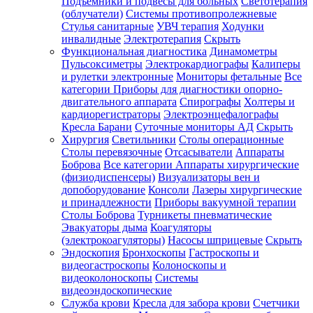
Подъемники и подвесы для больных
Светотерапия
(облучатели)
Системы противопролежневые
Стулья санитарные
УВЧ терапия
Ходунки
инвалидные
Электротерапия
Скрыть
Функциональная диагностика
Динамометры
Пульсоксиметры
Электрокардиографы
Калиперы
и рулетки электронные
Мониторы фетальные
Все
категории
Приборы для диагностики опорно-
двигательного аппарата
Спирографы
Холтеры и
кардиорегистраторы
Электроэнцефалографы
Кресла Барани
Суточные мониторы АД
Скрыть
Хирургия
Светильники
Столы операционные
Столы перевязочные
Отсасыватели
Аппараты
Боброва
Все категории
Аппараты хирургические
(физиодиспенсеры)
Визуализаторы вен и
допоборудование
Консоли
Лазеры хирургические
и принадлежности
Приборы вакуумной терапии
Столы Боброва
Турникеты пневматические
Эвакуаторы дыма
Коагуляторы
(электрокоагуляторы)
Насосы шприцевые
Скрыть
Эндоскопия
Бронхоскопы
Гастроскопы и
видеогастроскопы
Колоноскопы и
видеоколоноскопы
Системы
видеоэндоскопические
Служба крови
Кресла для забора крови
Счетчики