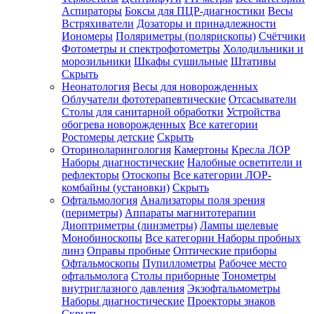
Аспираторы
Боксы для ПЦР-диагностики
Весы
Встряхиватели
Дозаторы и принадлежности
Иономеры
Поляриметры (полярископы)
Счётчики
Фотометры и спектрофотометры
Холодильники и
морозильники
Шкафы сушильные
Штативы
Скрыть
Неонатология
Весы для новорожденных
Облучатели фототерапевтические
Отсасыватели
Столы для санитарной обработки
Устройства
обогрева новорожденных
Все категории
Ростомеры детские
Скрыть
Оториноларингология
Камертоны
Кресла ЛОР
Наборы диагностические
Налобные осветители и
рефлекторы
Отоскопы
Все категории
ЛОР-
комбайны (установки)
Скрыть
Офтальмология
Анализаторы поля зрения
(периметры)
Аппараты магнитотерапии
Диоптриметры (линзметры)
Лампы щелевые
Монобиноскопы
Все категории
Наборы пробных
линз
Оправы пробные
Оптические приборы
Офтальмоскопы
Пупиллометры
Рабочее место
офтальмолога
Столы приборные
Тонометры
внутриглазного давления
Экзофтальмометры
Наборы диагностические
Проекторы знаков
Скрыть