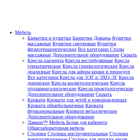
Мебель
Банкетки и кушетки
Банкетки
Диваны
Кушетки
массажные
Кушетки смотровые
Кушетки
физиотерапевтические
Все категории
Столы
массажные
Дополнительное оборудование
Скрыть
Кресла пациента
Кресла вестибулярные
Кресла
гериатрические
Кресла гинекологические
Кресла
диализные
Кресла для забора крови и процедур
Все категории
Кресла для ЭЭГ и ЭХО-ЭГ
Кресла
донорские
Кресла косметологические
Кресла
отоларингологические
Кресла проктологические
Дополнительное оборудование
Скрыть
Кровати
Кровати для детей и новорожденных
Кровати общебольничные
Кровати
функциональные
Кровати металлические
Дополнительное оборудование
Лавкор™
Мебель Белая для кабинета
Общелабораторная мебель
Столики
Столики инструментальные
Столики
манипуляционные
Столики для детских весов