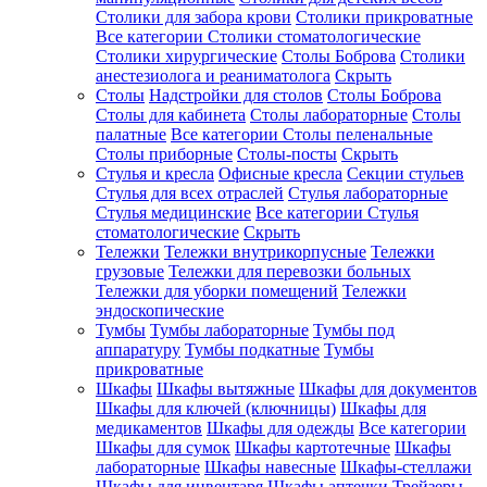
Столики для забора крови
Столики прикроватные
Все категории
Столики стоматологические
Столики хирургические
Столы Боброва
Столики
анестезиолога и реаниматолога
Скрыть
Столы
Надстройки для столов
Столы Боброва
Столы для кабинета
Столы лабораторные
Столы
палатные
Все категории
Столы пеленальные
Столы приборные
Столы-посты
Скрыть
Стулья и кресла
Офисные кресла
Секции стульев
Стулья для всех отраслей
Стулья лабораторные
Стулья медицинские
Все категории
Стулья
стоматологические
Скрыть
Тележки
Тележки внутрикорпусные
Тележки
грузовые
Тележки для перевозки больных
Тележки для уборки помещений
Тележки
эндоскопические
Тумбы
Тумбы лабораторные
Тумбы под
аппаратуру
Тумбы подкатные
Тумбы
прикроватные
Шкафы
Шкафы вытяжные
Шкафы для документов
Шкафы для ключей (ключницы)
Шкафы для
медикаментов
Шкафы для одежды
Все категории
Шкафы для сумок
Шкафы картотечные
Шкафы
лабораторные
Шкафы навесные
Шкафы-стеллажи
Шкафы для инвентаря
Шкафы аптечки
Трейзеры