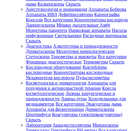
дыма
Кольпоскопы
Скрыть
Анестезиология и реанимация
Аппараты Боброва
Аппараты ИВЛ
Дефибрилляторы
Капнографы
Консоли
Все категории
Концентраторы кислорода
Ларингоскопы
Мешки дыхательные Амбу
Мониторы пациента
Наркозные аппараты
Насосы
инфузионные
Светильники
Расходные материалы
Скрыть
Диагностика
Алкотестеры и принадлежности
Дерматоскопы
Молоточки неврологические
Стетоскопы
Тонометры и манжеты
Все категории
Фонарики диагностические
Термометры
Скрыть
Кислородное оборудование
Коктейлеры
кислородные
Концентраторы кислородные
Увлажнители кислорода
Пульсоксиметры
Косметология и дерматология
Аппараты для
похудения и антивозрастной терапии
Кресла
косметологические
Лазеры хирургические и
принадлежности
Лампы-лупы
Холодильники для
медикаментов
Все категории
Эвакуаторы дыма
Аппараты для физиотерапии
Дерматоскопы
Центрифуги
Коагуляторы (электрокоагуляторы)
Скрыть
Лаборатория
Аквадистилляторы
Микроскопы
Термостаты
Центрифуги
PH-метры
Все категории