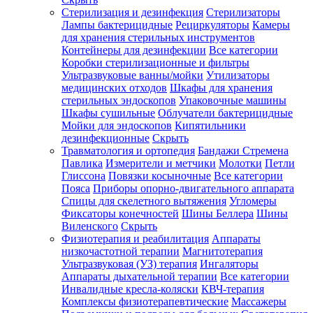
Стерилизация и дезинфекция
Стерилизаторы
Лампы бактерицидные
Рециркуляторы
Камеры
для хранения стерильных инструментов
Контейнеры для дезинфекции
Все категории
Коробки стерилизационные и фильтры
Ультразвуковые ванны/мойки
Утилизаторы
медицинских отходов
Шкафы для хранения
стерильных эндоскопов
Упаковочные машины
Шкафы сушильные
Облучатели бактерицидные
Мойки для эндоскопов
Кипятильники
дезинфекционные
Скрыть
Травматология и ортопедия
Бандажи Стремена
Павлика
Измерители и метчики
Молотки
Петли
Глиссона
Повязки косыночные
Все категории
Пояса
Приборы опорно-двигательного аппарата
Спицы для скелетного вытяжения
Угломеры
Фиксаторы конечностей
Шины Беллера
Шины
Виленского
Скрыть
Физиотерапия и реабилитация
Аппараты
низкочастотной терапии
Магнитотерапия
Ультразвуковая (УЗ) терапия
Ингаляторы
Аппараты дыхательной терапии
Все категории
Инвалидные кресла-коляски
КВЧ-терапия
Комплексы физиотерапевтические
Массажеры