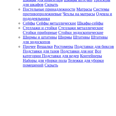
для шкафов
Скрыть
Постельные принадлежности
Матрасы
Системы
противопролежневые
Чехлы на матрасы
Одеяла и
пододеяльники
Сейфы
Сейфы металлические
Шкафы-сейфы
Стеллажи и стойки
Стеллажи металлические
Стойки приборные
Стойки эндоскопические
Ширмы и штативы
Ширмы
Штативы
Штативы
для эндоскопов
Прочее
Вешалки
Ростомеры
Подставки для биксов
Подставки для тазов
Подставки для ног
Все
категории
Подставки для ведер
Контейнеры
Наборы для уборки пола
Тележки для уборки
помещений
Скрыть