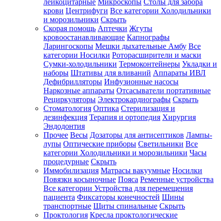
лейкоцитарные
Микроскопы
Столы для забора
крови
Центрифуги
Все категории
Холодильники
и морозильники
Скрыть
Скорая помощь
Аптечки
Жгуты
кровоостанавливающие
Капнографы
Ларингоскопы
Мешки дыхательные Амбу
Все
категории
Носилки
Роторасширители и маски
Сумки-холодильники
Термоконтейнеры
Укладки и
наборы
Штативы для вливаний
Аппараты ИВЛ
Дефибрилляторы
Инфузионные насосы
Наркозные аппараты
Отсасыватели портативные
Рециркуляторы
Электрокардиографы
Скрыть
Стоматология
Оптика
Стерилизация и
дезинфекция
Терапия и ортопедия
Хирургия
Эндодонтия
Прочее
Весы
Дозаторы для антисептиков
Лампы-
лупы
Оптические приборы
Светильники
Все
категории
Холодильники и морозильники
Часы
процедурные
Скрыть
Иммобилизация
Матрасы вакуумные
Носилки
Повязки косыночные
Пояса
Ременные устройства
Все категории
Устройства для перемещения
пациента
Фиксаторы конечностей
Шины
транспортные
Щиты спинальные
Скрыть
Проктология
Кресла проктологические