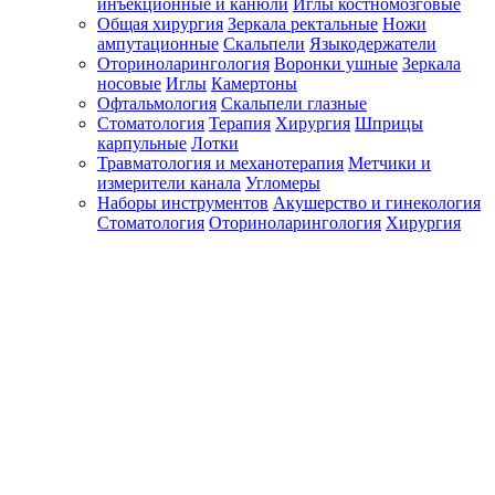
инъекционные и канюли
Иглы костномозговые
Общая хирургия
Зеркала ректальные
Ножи
ампутационные
Скальпели
Языкодержатели
Оториноларингология
Воронки ушные
Зеркала
носовые
Иглы
Камертоны
Офтальмология
Скальпели глазные
Стоматология
Терапия
Хирургия
Шприцы
карпульные
Лотки
Травматология и механотерапия
Метчики и
измерители канала
Угломеры
Наборы инструментов
Акушерство и гинекология
Стоматология
Оториноларингология
Хирургия