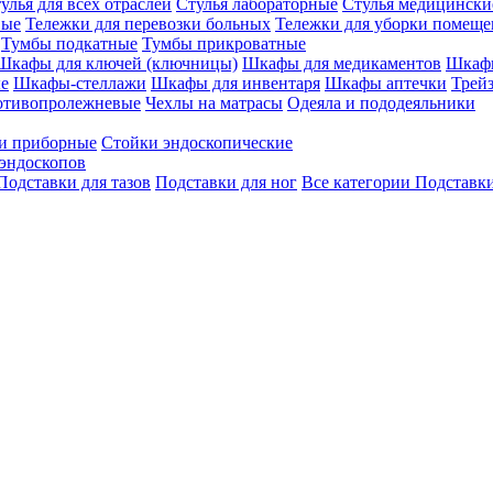
улья для всех отраслей
Стулья лабораторные
Стулья медицински
вые
Тележки для перевозки больных
Тележки для уборки помещ
Тумбы подкатные
Тумбы прикроватные
Шкафы для ключей (ключницы)
Шкафы для медикаментов
Шкафы
е
Шкафы-стеллажи
Шкафы для инвентаря
Шкафы аптечки
Трей
отивопролежневые
Чехлы на матрасы
Одеяла и пододеяльники
и приборные
Стойки эндоскопические
эндоскопов
Подставки для тазов
Подставки для ног
Все категории
Подставки