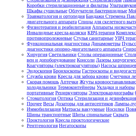
Коробки стерилизационные и фильтры
Ультразвуко
Шкафы сушильные
Облучатели бактерицидные
Мой
Травматология и ортопедия
Бандажи Стремена Пав
Зарегистрироваться
двигательного аппарата
Спицы для скелетного выт
Физиотерапия и реабилитация
Аппараты низкочаст
Инвалидные кресла-коляски
КВЧ-терапия
Комплекс
противопролежневые
Стулья санитарные
УВЧ тера
Функциональная диагностика
Динамометры
Пульс
Зачем
диагностики опорно-двигательного аппарата
Спиро
регистрироваться?
Хирургия
Светильники
Столы операционные
Стол
вен и допоборудование
Консоли
Лазеры хирургиче
Все
Коагуляторы (электрокоагуляторы)
Насосы шприце
покупки
Эндоскопия
Бронхоскопы
Гастроскопы и видеогаст
в
одном
Служба крови
Кресла для забора крови
Счетчики л
месте
Скорая помощь
Аптечки
Жгуты кровоостанавлива
Личный
холодильники
Термоконтейнеры
Укладки и наборы
менеджер
портативные
Рециркуляторы
Электрокардиографы
Стоматология
Оптика
Стерилизация и дезинфекция
Отслеживание
статуса
Прочее
Весы
Дозаторы для антисептиков
Лампы-л
заказа
Иммобилизация
Матрасы вакуумные
Носилки
Повя
Шины транспортные
Щиты спинальные
Скрыть
Проктология
Кресла проктологические
Рентгенология
Негатоскопы