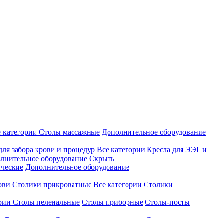
е категории
Столы массажные
Дополнительное оборудование
для забора крови и процедур
Все категории
Кресла для ЭЭГ и
лнительное оборудование
Скрыть
ические
Дополнительное оборудование
ови
Столики прикроватные
Все категории
Столики
ории
Столы пеленальные
Столы приборные
Столы-посты