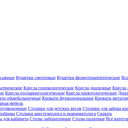
ссажные
Кушетки смотровые
Кушетки физиотерапевтические
Вс
иатрические
Кресла гинекологические
Кресла диализные
Кресла 
ие
Кресла отоларингологические
Кресла проктологические
Допо
ати общебольничные
Кровати функциональные
Кровати металл
рная мебель
ипуляционные
Столики для детских весов
Столики для забора кр
Боброва
Столики анестезиолога и реаниматолога
Скрыть
ы для кабинета
Столы лабораторные
Столы палатные
Все катег