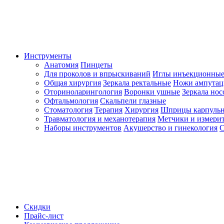
Инструменты
Анатомия
Пинцеты
Для проколов и впрыскиваний
Иглы инъекционные
Общая хирургия
Зеркала ректальные
Ножи ампута
Оториноларингология
Воронки ушные
Зеркала но
Офтальмология
Скальпели глазные
Стоматология
Терапия
Хирургия
Шприцы карпуль
Травматология и механотерапия
Метчики и измерит
Наборы инструментов
Акушерство и гинекология
С
Скидки
Прайс-лист