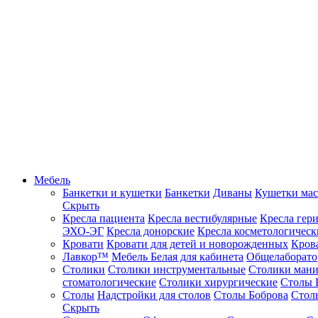
Мебель
Банкетки и кушетки
Банкетки
Диваны
Кушетки ма
Скрыть
Кресла пациента
Кресла вестибулярные
Кресла гер
ЭХО-ЭГ
Кресла донорские
Кресла косметологическ
Кровати
Кровати для детей и новорожденных
Кров
Лавкор™
Мебель Белая для кабинета
Общелаборато
Столики
Столики инструментальные
Столики ман
стоматологические
Столики хирургические
Столы 
Столы
Надстройки для столов
Столы Боброва
Стол
Скрыть