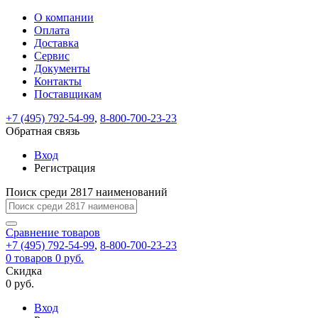
О компании
Восстановление
Обратная
Вход
Регистрация
Оплата
пароля
связь
На
Доставка
вашу
Сервис
почту
Только
Только
Документы
test@example.com
для
для
Ваше
Введите
Заполните
отправлена
Контакты
ИП
ИП
новый
Пароль
На
сообщение
ссылка.
форму.
и
и
Поставщикам
пароль
успешно
вашу
успешно
юр.
юр.
Перейдите
лиц
лиц
отправлено.
восстановлен
почту
+7 (495) 792-54-99
,
8-800-700-23-23
Мы
по
test@test.ru
ней
Обратная связь
отправим
для
отправлена
вам
завершения
Вход
ссылка.
регистрации.
ссылку
Регистрация
Войти
на
указанный
Поиск среди 2817 наименований
Перейдите
Сообщение
Ок
электронный
по
адрес,
ней
Сравнение
товаров
перейдя
для
+7 (495) 792-54-99
,
8-800-700-23-23
по
смены
Запомнить
Забыли
0
товаров
0 руб.
которой
пароля.
меня
пароль?
Скидка
Сменить
вы
0 руб.
сможете
пароль
Войти
Я принимаю условия
задать
Вход
пользовательского