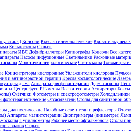
агуляторы)
Консоли
Кресла гинекологические
Кровати акушерск
дыма
Кольпоскопы
Скрыть
ппараты ИВЛ
Дефибрилляторы
Капнографы
Консоли
Все катег
 аппараты
Насосы инфузионные
Светильники
Расходные матери
атоскопы
Молоточки неврологические
Стетоскопы
Тонометры и
ые
Концентраторы кислородные
Увлажнители кислорода
Пульсо
ния и антивозрастной терапии
Кресла косметологические
Лазер
акуаторы дыма
Аппараты для физиотерапии
Дерматоскопы
Цент
остаты
Центрифуги
PH-метры
Все категории
Аспираторы
Боксы
копы)
Счётчики
Фотометры и спектрофотометры
Холодильники 
и фототерапевтические
Отсасыватели
Столы для санитарной обр
оры диагностические
Налобные осветители и рефлекторы
Отоск
ры)
Аппараты магнитотерапии
Диоптриметры (линзметры)
Ламп
ьмоскопы
Пупиллометры
Рабочее место офтальмолога
Столы пр
торы знаков
Скрыть
 бактерицидные
Рециркуляторы
Камеры для хранения стериль