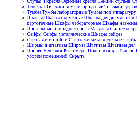
Стулья и кресла
Офисные кресла
Секции стульев
Ст
Тележки
Тележки внутрикорпусные
Тележки грузо
Тумбы
Тумбы лабораторные
Тумбы под аппаратуру
Шкафы
Шкафы вытяжные
Шкафы для документов
картотечные
Шкафы лабораторные
Шкафы навесны
Постельные принадлежности
Матрасы
Системы пр
Сейфы
Сейфы металлические
Шкафы-сейфы
Стеллажи и стойки
Стеллажи металлические
Стойк
Ширмы и штативы
Ширмы
Штативы
Штативы для 
Прочее
Вешалки
Ростомеры
Подставки для биксов
уборки помещений
Скрыть