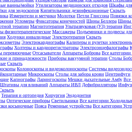
вые ванны/мойки
Утилизаторы медицинских отходов
Шкафы для
ки для эндоскопов
Кипятильники дезинфекционные
Скрыть
лика
Измерители и метчики
Молотки
Петли Глиссона
Повязки к
яжения
Угломеры
Фиксаторы конечностей
Шины Беллера
Шины 
отной терапии
Магнитотерапия
Ультразвуковая (УЗ) терапия
Инг
ы физиотерапевтические
Массажеры
Подъемники и подвесы дл
пия
Ходунки инвалидные
Электротерапия
Скрыть
оксиметры
Электрокардиографы
Калиперы и рулетки электронн
графы
Холтеры и кардиорегистраторы
Электроэнцефалографы
К
ы перевязочные
Отсасыватели
Аппараты Боброва
Все категории
ские и принадлежности
Приборы вакуумной терапии
Столы Боб
вые
Скрыть
роскопы
Колоноскопы и видеоколоноскопы
Системы видеоэндос
ейкоцитарные
Микроскопы
Столы для забора крови
Центрифуги
ющие
Капнографы
Ларингоскопы
Мешки дыхательные Амбу
Все
Штативы для вливаний
Аппараты ИВЛ
Дефибрилляторы
Инфуз
Скрыть
Терапия и ортопедия
Хирургия
Эндодонтия
упы
Оптические приборы
Светильники
Все категории
Холодильн
зки косыночные
Пояса
Ременные устройства
Все категории
Уст