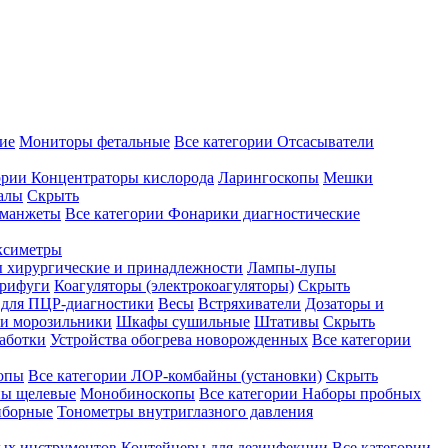
ие
Мониторы фетальные
Все категории
Отсасыватели
ории
Концентраторы кислорода
Ларингоскопы
Мешки
алы
Скрыть
 манжеты
Все категории
Фонарики диагностические
ксиметры
ы хирургические и принадлежности
Лампы-лупы
рифуги
Коагуляторы (электрокоагуляторы)
Скрыть
 для ПЦР-диагностики
Весы
Встряхиватели
Дозаторы и
и морозильники
Шкафы сушильные
Штативы
Скрыть
аботки
Устройства обогрева новорожденных
Все категории
опы
Все категории
ЛОР-комбайны (установки)
Скрыть
ы щелевые
Монобиноскопы
Все категории
Наборы пробных
иборные
Тонометры внутриглазного давления
ных инструментов
Контейнеры для дезинфекции
Все категории