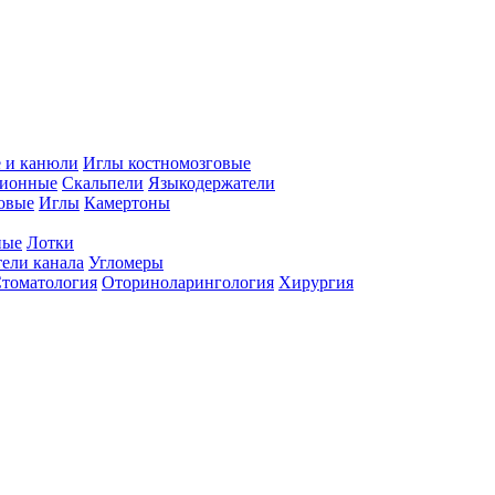
 и канюли
Иглы костномозговые
ционные
Скальпели
Языкодержатели
совые
Иглы
Камертоны
ные
Лотки
ели канала
Угломеры
томатология
Оториноларингология
Хирургия