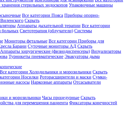
 хранения стерильных эндоскопов
Упаковочные машины
осыночные
Все категории
Пояса
Приборы опорно-
Виленского
Скрыть
аляторы
Аппараты дыхательной терапии
Все категории
я больных
Светотерапия (облучатели)
Системы
ые
Мониторы фетальные
Все категории
Приборы для
ресла Барани
Суточные мониторы АД
Скрыть
Аппараты хирургические (физиодиспенсеры)
Визуализаторы
рова
Турникеты пневматические
Эвакуаторы дыма
копические
Все категории
Холодильники и морозильники
Скрыть
 категории
Носилки
Роторасширители и маски
Сумки-
ионные насосы
Наркозные аппараты
Отсасыватели
ики и морозильники
Часы процедурные
Скрыть
ройства для перемещения пациента
Фиксаторы конечностей