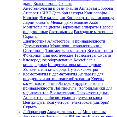
дыма
Кольпоскопы
Скрыть
Анестезиология и реанимация
Аппараты Боброва
Аппараты ИВЛ
Дефибрилляторы
Капнографы
Консоли
Все категории
Концентраторы кислорода
Ларингоскопы
Мешки дыхательные Амбу
Мониторы пациента
Наркозные аппараты
Насосы
инфузионные
Светильники
Расходные материалы
Скрыть
Диагностика
Алкотестеры и принадлежности
Дерматоскопы
Молоточки неврологические
Стетоскопы
Тонометры и манжеты
Все категории
Фонарики диагностические
Термометры
Скрыть
Кислородное оборудование
Коктейлеры
кислородные
Концентраторы кислородные
Увлажнители кислорода
Пульсоксиметры
Косметология и дерматология
Аппараты для
похудения и антивозрастной терапии
Кресла
косметологические
Лазеры хирургические и
принадлежности
Лампы-лупы
Холодильники для
медикаментов
Все категории
Эвакуаторы дыма
Аппараты для физиотерапии
Дерматоскопы
Центрифуги
Коагуляторы (электрокоагуляторы)
Скрыть
Лаборатория
Аквадистилляторы
Микроскопы
Термостаты
Центрифуги
PH-метры
Все категории