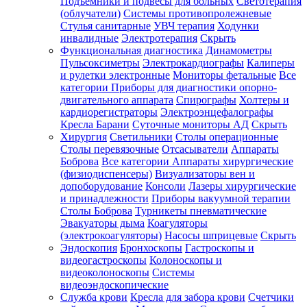
Подъемники и подвесы для больных
Светотерапия
(облучатели)
Системы противопролежневые
Стулья санитарные
УВЧ терапия
Ходунки
инвалидные
Электротерапия
Скрыть
Функциональная диагностика
Динамометры
Пульсоксиметры
Электрокардиографы
Калиперы
и рулетки электронные
Мониторы фетальные
Все
категории
Приборы для диагностики опорно-
двигательного аппарата
Спирографы
Холтеры и
кардиорегистраторы
Электроэнцефалографы
Кресла Барани
Суточные мониторы АД
Скрыть
Хирургия
Светильники
Столы операционные
Столы перевязочные
Отсасыватели
Аппараты
Боброва
Все категории
Аппараты хирургические
(физиодиспенсеры)
Визуализаторы вен и
допоборудование
Консоли
Лазеры хирургические
и принадлежности
Приборы вакуумной терапии
Столы Боброва
Турникеты пневматические
Эвакуаторы дыма
Коагуляторы
(электрокоагуляторы)
Насосы шприцевые
Скрыть
Эндоскопия
Бронхоскопы
Гастроскопы и
видеогастроскопы
Колоноскопы и
видеоколоноскопы
Системы
видеоэндоскопические
Служба крови
Кресла для забора крови
Счетчики