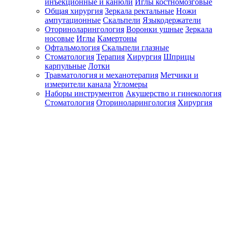
инъекционные и канюли
Иглы костномозговые
Общая хирургия
Зеркала ректальные
Ножи
ампутационные
Скальпели
Языкодержатели
Оториноларингология
Воронки ушные
Зеркала
носовые
Иглы
Камертоны
Офтальмология
Скальпели глазные
Стоматология
Терапия
Хирургия
Шприцы
карпульные
Лотки
Травматология и механотерапия
Метчики и
измерители канала
Угломеры
Наборы инструментов
Акушерство и гинекология
Стоматология
Оториноларингология
Хирургия