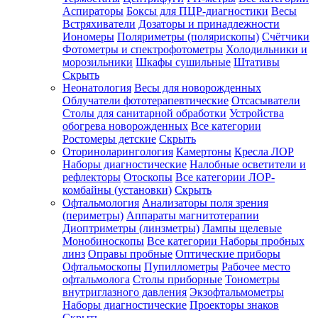
Аспираторы
Боксы для ПЦР-диагностики
Весы
Встряхиватели
Дозаторы и принадлежности
Иономеры
Поляриметры (полярископы)
Счётчики
Фотометры и спектрофотометры
Холодильники и
морозильники
Шкафы сушильные
Штативы
Скрыть
Неонатология
Весы для новорожденных
Облучатели фототерапевтические
Отсасыватели
Столы для санитарной обработки
Устройства
обогрева новорожденных
Все категории
Ростомеры детские
Скрыть
Оториноларингология
Камертоны
Кресла ЛОР
Наборы диагностические
Налобные осветители и
рефлекторы
Отоскопы
Все категории
ЛОР-
комбайны (установки)
Скрыть
Офтальмология
Анализаторы поля зрения
(периметры)
Аппараты магнитотерапии
Диоптриметры (линзметры)
Лампы щелевые
Монобиноскопы
Все категории
Наборы пробных
линз
Оправы пробные
Оптические приборы
Офтальмоскопы
Пупиллометры
Рабочее место
офтальмолога
Столы приборные
Тонометры
внутриглазного давления
Экзофтальмометры
Наборы диагностические
Проекторы знаков
Скрыть