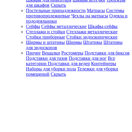
для шкафов
Скрыть
Постельные принадлежности
Матрасы
Системы
противопролежневые
Чехлы на матрасы
Одеяла и
пододеяльники
Сейфы
Сейфы металлические
Шкафы-сейфы
Стеллажи и стойки
Стеллажи металлические
Стойки приборные
Стойки эндоскопические
Ширмы и штативы
Ширмы
Штативы
Штативы
для эндоскопов
Прочее
Вешалки
Ростомеры
Подставки для биксов
Подставки для тазов
Подставки для ног
Все
категории
Подставки для ведер
Контейнеры
Наборы для уборки пола
Тележки для уборки
помещений
Скрыть