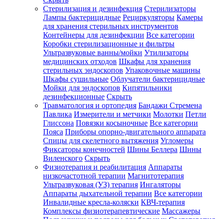
Стерилизация и дезинфекция
Стерилизаторы
Лампы бактерицидные
Рециркуляторы
Камеры
для хранения стерильных инструментов
Контейнеры для дезинфекции
Все категории
Коробки стерилизационные и фильтры
Ультразвуковые ванны/мойки
Утилизаторы
медицинских отходов
Шкафы для хранения
стерильных эндоскопов
Упаковочные машины
Шкафы сушильные
Облучатели бактерицидные
Мойки для эндоскопов
Кипятильники
дезинфекционные
Скрыть
Травматология и ортопедия
Бандажи Стремена
Павлика
Измерители и метчики
Молотки
Петли
Глиссона
Повязки косыночные
Все категории
Пояса
Приборы опорно-двигательного аппарата
Спицы для скелетного вытяжения
Угломеры
Фиксаторы конечностей
Шины Беллера
Шины
Виленского
Скрыть
Физиотерапия и реабилитация
Аппараты
низкочастотной терапии
Магнитотерапия
Ультразвуковая (УЗ) терапия
Ингаляторы
Аппараты дыхательной терапии
Все категории
Инвалидные кресла-коляски
КВЧ-терапия
Комплексы физиотерапевтические
Массажеры