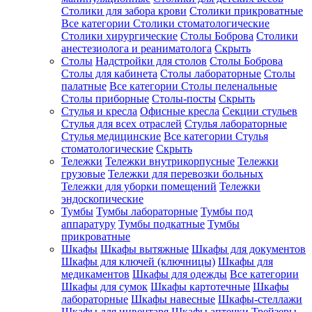
Столики для забора крови
Столики прикроватные
Все категории
Столики стоматологические
Столики хирургические
Столы Боброва
Столики
анестезиолога и реаниматолога
Скрыть
Столы
Надстройки для столов
Столы Боброва
Столы для кабинета
Столы лабораторные
Столы
палатные
Все категории
Столы пеленальные
Столы приборные
Столы-посты
Скрыть
Стулья и кресла
Офисные кресла
Секции стульев
Стулья для всех отраслей
Стулья лабораторные
Стулья медицинские
Все категории
Стулья
стоматологические
Скрыть
Тележки
Тележки внутрикорпусные
Тележки
грузовые
Тележки для перевозки больных
Тележки для уборки помещений
Тележки
эндоскопические
Тумбы
Тумбы лабораторные
Тумбы под
аппаратуру
Тумбы подкатные
Тумбы
прикроватные
Шкафы
Шкафы вытяжные
Шкафы для документов
Шкафы для ключей (ключницы)
Шкафы для
медикаментов
Шкафы для одежды
Все категории
Шкафы для сумок
Шкафы картотечные
Шкафы
лабораторные
Шкафы навесные
Шкафы-стеллажи
Шкафы для инвентаря
Шкафы аптечки
Трейзеры