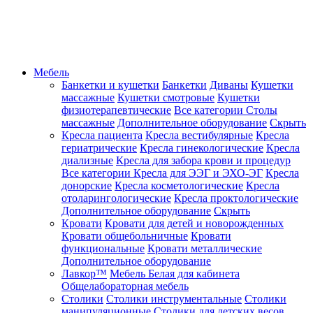
Мебель
Банкетки и кушетки
Банкетки
Диваны
Кушетки
массажные
Кушетки смотровые
Кушетки
физиотерапевтические
Все категории
Столы
массажные
Дополнительное оборудование
Скрыть
Кресла пациента
Кресла вестибулярные
Кресла
гериатрические
Кресла гинекологические
Кресла
диализные
Кресла для забора крови и процедур
Все категории
Кресла для ЭЭГ и ЭХО-ЭГ
Кресла
донорские
Кресла косметологические
Кресла
отоларингологические
Кресла проктологические
Дополнительное оборудование
Скрыть
Кровати
Кровати для детей и новорожденных
Кровати общебольничные
Кровати
функциональные
Кровати металлические
Дополнительное оборудование
Лавкор™
Мебель Белая для кабинета
Общелабораторная мебель
Столики
Столики инструментальные
Столики
манипуляционные
Столики для детских весов