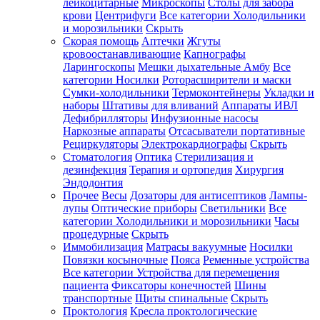
лейкоцитарные
Микроскопы
Столы для забора
крови
Центрифуги
Все категории
Холодильники
и морозильники
Скрыть
Скорая помощь
Аптечки
Жгуты
кровоостанавливающие
Капнографы
Ларингоскопы
Мешки дыхательные Амбу
Все
категории
Носилки
Роторасширители и маски
Сумки-холодильники
Термоконтейнеры
Укладки и
наборы
Штативы для вливаний
Аппараты ИВЛ
Дефибрилляторы
Инфузионные насосы
Наркозные аппараты
Отсасыватели портативные
Рециркуляторы
Электрокардиографы
Скрыть
Стоматология
Оптика
Стерилизация и
дезинфекция
Терапия и ортопедия
Хирургия
Эндодонтия
Прочее
Весы
Дозаторы для антисептиков
Лампы-
лупы
Оптические приборы
Светильники
Все
категории
Холодильники и морозильники
Часы
процедурные
Скрыть
Иммобилизация
Матрасы вакуумные
Носилки
Повязки косыночные
Пояса
Ременные устройства
Все категории
Устройства для перемещения
пациента
Фиксаторы конечностей
Шины
транспортные
Щиты спинальные
Скрыть
Проктология
Кресла проктологические