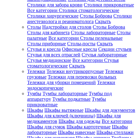
Столики для забора крови
Столики прикроватные
Все категории
Столики стоматологические
Столики хирургические
Столы Боброва
Столики
анестезиолога и реаниматолога
Скрыть
Столы
Надстройки для столов
Столы Боброва
Столы для кабинета
Столы лабораторные
Столы
палатные
Все категории
Столы пеленальные
Столы приборные
Столы-посты
Скрыть
Стулья и кресла
Офисные кресла
Секции стульев
Стулья для всех отраслей
Стулья лабораторные
Стулья медицинские
Все категории
Стулья
стоматологические
Скрыть
Тележки
Тележки внутрикорпусные
Тележки
грузовые
Тележки для перевозки больных
Тележки для уборки помещений
Тележки
эндоскопические
Тумбы
Тумбы лабораторные
Тумбы под
аппаратуру
Тумбы подкатные
Тумбы
прикроватные
Шкафы
Шкафы вытяжные
Шкафы для документов
Шкафы для ключей (ключницы)
Шкафы для
медикаментов
Шкафы для одежды
Все категории
Шкафы для сумок
Шкафы картотечные
Шкафы
лабораторные
Шкафы навесные
Шкафы-стеллажи
Шкафы для инвентаря
Шкафы аптечки
Трейзеры