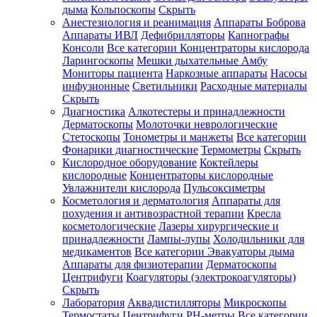
дыма
Кольпоскопы
Скрыть
Анестезиология и реанимация
Аппараты Боброва
Аппараты ИВЛ
Дефибрилляторы
Капнографы
Консоли
Все категории
Концентраторы кислорода
Ларингоскопы
Мешки дыхательные Амбу
Мониторы пациента
Наркозные аппараты
Насосы
инфузионные
Светильники
Расходные материалы
Скрыть
Диагностика
Алкотестеры и принадлежности
Дерматоскопы
Молоточки неврологические
Стетоскопы
Тонометры и манжеты
Все категории
Фонарики диагностические
Термометры
Скрыть
Кислородное оборудование
Коктейлеры
кислородные
Концентраторы кислородные
Увлажнители кислорода
Пульсоксиметры
Косметология и дерматология
Аппараты для
похудения и антивозрастной терапии
Кресла
косметологические
Лазеры хирургические и
принадлежности
Лампы-лупы
Холодильники для
медикаментов
Все категории
Эвакуаторы дыма
Аппараты для физиотерапии
Дерматоскопы
Центрифуги
Коагуляторы (электрокоагуляторы)
Скрыть
Лаборатория
Аквадистилляторы
Микроскопы
Термостаты
Центрифуги
PH-метры
Все категории