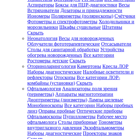
Аспираторы
Боксы для ПЦР-диагностики
Весы
Встряхиватели
Дозаторы и принадлежности
Иономеры
Поляриметры (полярископы)
Счётчики
Фотометры и спектрофотометры
Холодильники и
морозильники
Шкафы сушильные
Штативы
Скрыть
Неонатология
Весы для новорожденных
Облучатели фототерапевтические
Отсасыватели
Столы для санитарной обработки
Устройства
обогрева новорожденных
Все категории
Ростомеры детские
Скрыть
Оториноларингология
Камертоны
Кресла ЛОР
Наборы диагностические
Налобные осветители и
рефлекторы
Отоскопы
Все категории
ЛОР-
комбайны (установки)
Скрыть
Офтальмология
Анализаторы поля зрения
(периметры)
Аппараты магнитотерапии
Диоптриметры (линзметры)
Лампы щелевые
Монобиноскопы
Все категории
Наборы пробных
линз
Оправы пробные
Оптические приборы
Офтальмоскопы
Пупиллометры
Рабочее место
офтальмолога
Столы приборные
Тонометры
внутриглазного давления
Экзофтальмометры
Наборы диагностические
Проекторы знаков
Скрыть