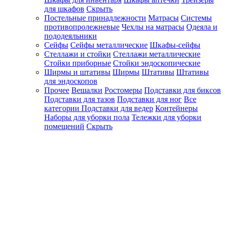
для шкафов
Скрыть
Постельные принадлежности
Матрасы
Системы
противопролежневые
Чехлы на матрасы
Одеяла и
пододеяльники
Сейфы
Сейфы металлические
Шкафы-сейфы
Стеллажи и стойки
Стеллажи металлические
Стойки приборные
Стойки эндоскопические
Ширмы и штативы
Ширмы
Штативы
Штативы
для эндоскопов
Прочее
Вешалки
Ростомеры
Подставки для биксов
Подставки для тазов
Подставки для ног
Все
категории
Подставки для ведер
Контейнеры
Наборы для уборки пола
Тележки для уборки
помещений
Скрыть