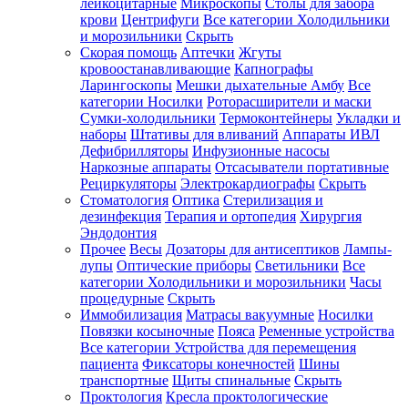
лейкоцитарные
Микроскопы
Столы для забора
крови
Центрифуги
Все категории
Холодильники
и морозильники
Скрыть
Скорая помощь
Аптечки
Жгуты
кровоостанавливающие
Капнографы
Ларингоскопы
Мешки дыхательные Амбу
Все
категории
Носилки
Роторасширители и маски
Сумки-холодильники
Термоконтейнеры
Укладки и
наборы
Штативы для вливаний
Аппараты ИВЛ
Дефибрилляторы
Инфузионные насосы
Наркозные аппараты
Отсасыватели портативные
Рециркуляторы
Электрокардиографы
Скрыть
Стоматология
Оптика
Стерилизация и
дезинфекция
Терапия и ортопедия
Хирургия
Эндодонтия
Прочее
Весы
Дозаторы для антисептиков
Лампы-
лупы
Оптические приборы
Светильники
Все
категории
Холодильники и морозильники
Часы
процедурные
Скрыть
Иммобилизация
Матрасы вакуумные
Носилки
Повязки косыночные
Пояса
Ременные устройства
Все категории
Устройства для перемещения
пациента
Фиксаторы конечностей
Шины
транспортные
Щиты спинальные
Скрыть
Проктология
Кресла проктологические