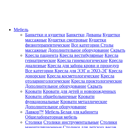
Мебель
Банкетки и кушетки
Банкетки
Диваны
Кушетки
массажные
Кушетки смотровые
Кушетки
физиотерапевтические
Все категории
Столы
массажные
Дополнительное оборудование
Скрыть
Кресла пациента
Кресла вестибулярные
Кресла
гериатрические
Кресла гинекологические
Кресла
диализные
Кресла для забора крови и процедур
Все категории
Кресла для ЭЭГ и ЭХО-ЭГ
Кресла
донорские
Кресла косметологические
Кресла
отоларингологические
Кресла проктологические
Дополнительное оборудование
Скрыть
Кровати
Кровати для детей и новорожденных
Кровати общебольничные
Кровати
функциональные
Кровати металлические
Дополнительное оборудование
Лавкор™
Мебель Белая для кабинета
Общелабораторная мебель
Столики
Столики инструментальные
Столики
манипуляционные
Столики для детских весов