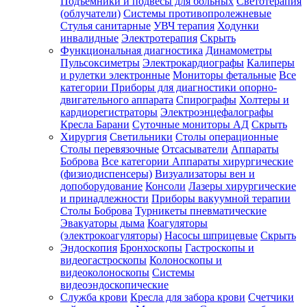
Подъемники и подвесы для больных
Светотерапия
(облучатели)
Системы противопролежневые
Стулья санитарные
УВЧ терапия
Ходунки
инвалидные
Электротерапия
Скрыть
Функциональная диагностика
Динамометры
Пульсоксиметры
Электрокардиографы
Калиперы
и рулетки электронные
Мониторы фетальные
Все
категории
Приборы для диагностики опорно-
двигательного аппарата
Спирографы
Холтеры и
кардиорегистраторы
Электроэнцефалографы
Кресла Барани
Суточные мониторы АД
Скрыть
Хирургия
Светильники
Столы операционные
Столы перевязочные
Отсасыватели
Аппараты
Боброва
Все категории
Аппараты хирургические
(физиодиспенсеры)
Визуализаторы вен и
допоборудование
Консоли
Лазеры хирургические
и принадлежности
Приборы вакуумной терапии
Столы Боброва
Турникеты пневматические
Эвакуаторы дыма
Коагуляторы
(электрокоагуляторы)
Насосы шприцевые
Скрыть
Эндоскопия
Бронхоскопы
Гастроскопы и
видеогастроскопы
Колоноскопы и
видеоколоноскопы
Системы
видеоэндоскопические
Служба крови
Кресла для забора крови
Счетчики