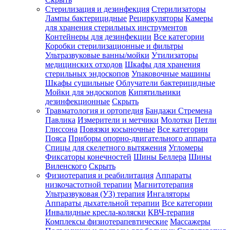
Стерилизация и дезинфекция
Стерилизаторы
Лампы бактерицидные
Рециркуляторы
Камеры
для хранения стерильных инструментов
Контейнеры для дезинфекции
Все категории
Коробки стерилизационные и фильтры
Ультразвуковые ванны/мойки
Утилизаторы
медицинских отходов
Шкафы для хранения
стерильных эндоскопов
Упаковочные машины
Шкафы сушильные
Облучатели бактерицидные
Мойки для эндоскопов
Кипятильники
дезинфекционные
Скрыть
Травматология и ортопедия
Бандажи Стремена
Павлика
Измерители и метчики
Молотки
Петли
Глиссона
Повязки косыночные
Все категории
Пояса
Приборы опорно-двигательного аппарата
Спицы для скелетного вытяжения
Угломеры
Фиксаторы конечностей
Шины Беллера
Шины
Виленского
Скрыть
Физиотерапия и реабилитация
Аппараты
низкочастотной терапии
Магнитотерапия
Ультразвуковая (УЗ) терапия
Ингаляторы
Аппараты дыхательной терапии
Все категории
Инвалидные кресла-коляски
КВЧ-терапия
Комплексы физиотерапевтические
Массажеры