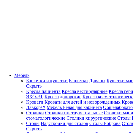
Мебель
Банкетки и кушетки
Банкетки
Диваны
Кушетки ма
Скрыть
Кресла пациента
Кресла вестибулярные
Кресла гер
ЭХО-ЭГ
Кресла донорские
Кресла косметологическ
Кровати
Кровати для детей и новорожденных
Кров
Лавкор™
Мебель Белая для кабинета
Общелаборато
Столики
Столики инструментальные
Столики ман
стоматологические
Столики хирургические
Столы 
Столы
Надстройки для столов
Столы Боброва
Стол
Скрыть