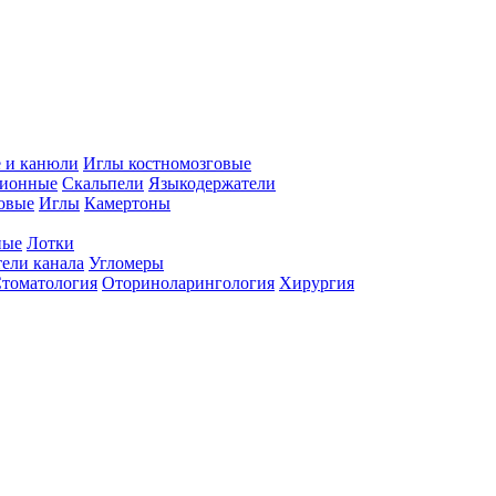
 и канюли
Иглы костномозговые
ционные
Скальпели
Языкодержатели
совые
Иглы
Камертоны
ные
Лотки
ели канала
Угломеры
томатология
Оториноларингология
Хирургия