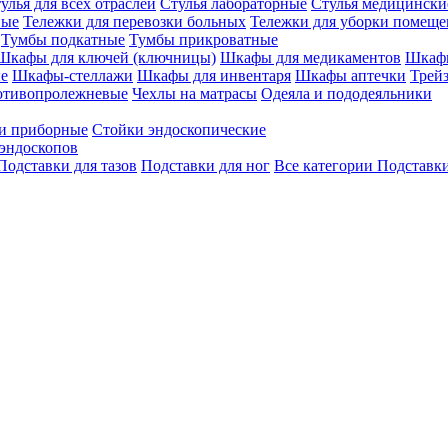
улья для всех отраслей
Стулья лабораторные
Стулья медицински
вые
Тележки для перевозки больных
Тележки для уборки помещ
Тумбы подкатные
Тумбы прикроватные
Шкафы для ключей (ключницы)
Шкафы для медикаментов
Шкафы
е
Шкафы-стеллажи
Шкафы для инвентаря
Шкафы аптечки
Трей
отивопролежневые
Чехлы на матрасы
Одеяла и пододеяльники
и приборные
Стойки эндоскопические
эндоскопов
Подставки для тазов
Подставки для ног
Все категории
Подставки