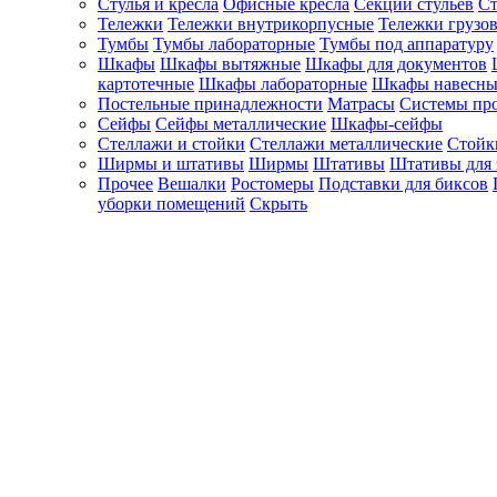
Стулья и кресла
Офисные кресла
Секции стульев
Ст
Тележки
Тележки внутрикорпусные
Тележки грузо
Тумбы
Тумбы лабораторные
Тумбы под аппаратуру
Шкафы
Шкафы вытяжные
Шкафы для документов
картотечные
Шкафы лабораторные
Шкафы навесны
Постельные принадлежности
Матрасы
Системы пр
Сейфы
Сейфы металлические
Шкафы-сейфы
Стеллажи и стойки
Стеллажи металлические
Стойк
Ширмы и штативы
Ширмы
Штативы
Штативы для 
Прочее
Вешалки
Ростомеры
Подставки для биксов
уборки помещений
Скрыть