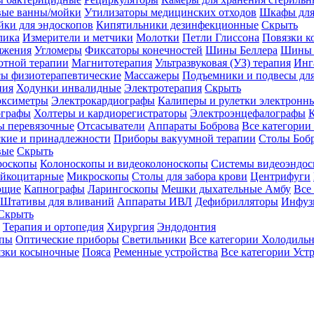
вые ванны/мойки
Утилизаторы медицинских отходов
Шкафы для
ки для эндоскопов
Кипятильники дезинфекционные
Скрыть
лика
Измерители и метчики
Молотки
Петли Глиссона
Повязки к
яжения
Угломеры
Фиксаторы конечностей
Шины Беллера
Шины 
отной терапии
Магнитотерапия
Ультразвуковая (УЗ) терапия
Инг
ы физиотерапевтические
Массажеры
Подъемники и подвесы дл
пия
Ходунки инвалидные
Электротерапия
Скрыть
оксиметры
Электрокардиографы
Калиперы и рулетки электронн
графы
Холтеры и кардиорегистраторы
Электроэнцефалографы
К
ы перевязочные
Отсасыватели
Аппараты Боброва
Все категории
ские и принадлежности
Приборы вакуумной терапии
Столы Боб
вые
Скрыть
роскопы
Колоноскопы и видеоколоноскопы
Системы видеоэндос
ейкоцитарные
Микроскопы
Столы для забора крови
Центрифуги
ющие
Капнографы
Ларингоскопы
Мешки дыхательные Амбу
Все
Штативы для вливаний
Аппараты ИВЛ
Дефибрилляторы
Инфуз
Скрыть
Терапия и ортопедия
Хирургия
Эндодонтия
упы
Оптические приборы
Светильники
Все категории
Холодильн
зки косыночные
Пояса
Ременные устройства
Все категории
Уст