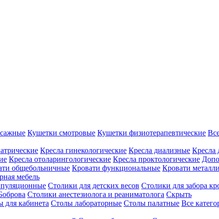
ссажные
Кушетки смотровые
Кушетки физиотерапевтические
Вс
иатрические
Кресла гинекологические
Кресла диализные
Кресла 
ие
Кресла отоларингологические
Кресла проктологические
Допо
ати общебольничные
Кровати функциональные
Кровати металл
рная мебель
ипуляционные
Столики для детских весов
Столики для забора кр
Боброва
Столики анестезиолога и реаниматолога
Скрыть
ы для кабинета
Столы лабораторные
Столы палатные
Все катег