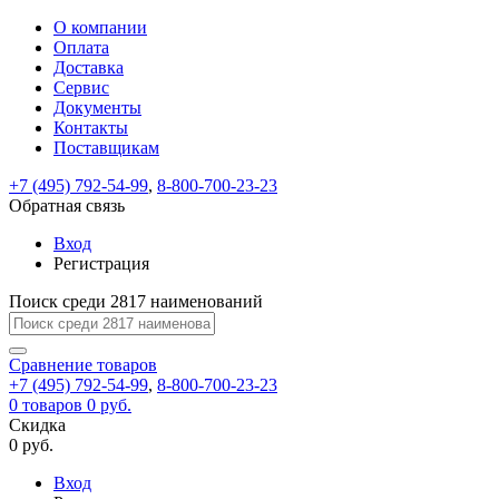
О компании
Восстановление
Обратная
Вход
Регистрация
Оплата
пароля
связь
На
Доставка
вашу
Сервис
почту
Только
Только
Документы
test@example.com
для
для
Ваше
Введите
Заполните
отправлена
Контакты
ИП
ИП
новый
Пароль
На
сообщение
ссылка.
форму.
и
и
Поставщикам
пароль
успешно
вашу
успешно
юр.
юр.
Перейдите
лиц
лиц
отправлено.
восстановлен
почту
+7 (495) 792-54-99
,
8-800-700-23-23
Мы
по
test@test.ru
ней
Обратная связь
отправим
для
отправлена
вам
завершения
Вход
ссылка.
регистрации.
ссылку
Регистрация
Войти
на
указанный
Поиск среди 2817 наименований
Перейдите
Сообщение
Ок
электронный
по
адрес,
ней
Сравнение
товаров
перейдя
для
+7 (495) 792-54-99
,
8-800-700-23-23
по
смены
Запомнить
Забыли
0
товаров
0 руб.
которой
пароля.
меня
пароль?
Скидка
Сменить
вы
0 руб.
сможете
пароль
Войти
Я принимаю условия
задать
Вход
пользовательского