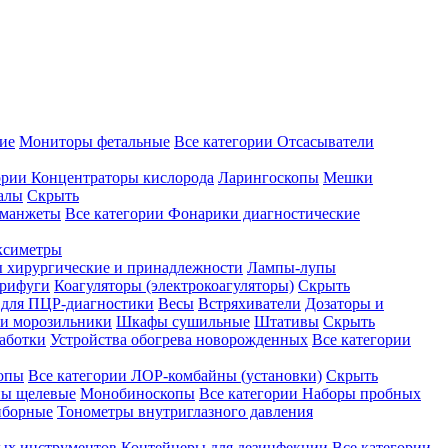
ие
Мониторы фетальные
Все категории
Отсасыватели
ории
Концентраторы кислорода
Ларингоскопы
Мешки
алы
Скрыть
 манжеты
Все категории
Фонарики диагностические
ксиметры
ы хирургические и принадлежности
Лампы-лупы
рифуги
Коагуляторы (электрокоагуляторы)
Скрыть
 для ПЦР-диагностики
Весы
Встряхиватели
Дозаторы и
и морозильники
Шкафы сушильные
Штативы
Скрыть
аботки
Устройства обогрева новорожденных
Все категории
опы
Все категории
ЛОР-комбайны (установки)
Скрыть
ы щелевые
Монобиноскопы
Все категории
Наборы пробных
иборные
Тонометры внутриглазного давления
ных инструментов
Контейнеры для дезинфекции
Все категории