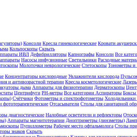
агуляторы)
Консоли
Кресла гинекологические
Кровати акушерск
дыма
Кольпоскопы
Скрыть
ппараты ИВЛ
Дефибрилляторы
Капнографы
Консоли
Все катег
 аппараты
Насосы инфузионные
Светильники
Расходные матери
атоскопы
Молоточки неврологические
Стетоскопы
Тонометры и
ые
Концентраторы кислородные
Увлажнители кислорода
Пульсо
ния и антивозрастной терапии
Кресла косметологические
Лазер
акуаторы дыма
Аппараты для физиотерапии
Дерматоскопы
Цент
остаты
Центрифуги
PH-метры
Все категории
Аспираторы
Боксы
копы)
Счётчики
Фотометры и спектрофотометры
Холодильники 
и фототерапевтические
Отсасыватели
Столы для санитарной обр
оры диагностические
Налобные осветители и рефлекторы
Отоск
ры)
Аппараты магнитотерапии
Диоптриметры (линзметры)
Ламп
ьмоскопы
Пупиллометры
Рабочее место офтальмолога
Столы пр
торы знаков
Скрыть
 бактерицидные
Рециркуляторы
Камеры для хранения стериль