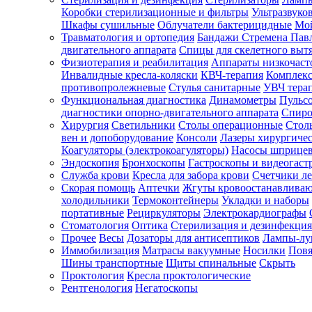
Коробки стерилизационные и фильтры
Ультразвуко
Шкафы сушильные
Облучатели бактерицидные
Мой
Травматология и ортопедия
Бандажи Стремена Пав
Зарегистрироваться
двигательного аппарата
Спицы для скелетного выт
Физиотерапия и реабилитация
Аппараты низкочаст
Инвалидные кресла-коляски
КВЧ-терапия
Комплекс
противопролежневые
Стулья санитарные
УВЧ тера
Функциональная диагностика
Динамометры
Пульс
Зачем
диагностики опорно-двигательного аппарата
Спиро
регистрироваться?
Хирургия
Светильники
Столы операционные
Стол
вен и допоборудование
Консоли
Лазеры хирургиче
Все
Коагуляторы (электрокоагуляторы)
Насосы шприце
покупки
Эндоскопия
Бронхоскопы
Гастроскопы и видеогаст
в
одном
Служба крови
Кресла для забора крови
Счетчики л
месте
Скорая помощь
Аптечки
Жгуты кровоостанавлива
Личный
холодильники
Термоконтейнеры
Укладки и наборы
менеджер
портативные
Рециркуляторы
Электрокардиографы
Стоматология
Оптика
Стерилизация и дезинфекция
Отслеживание
статуса
Прочее
Весы
Дозаторы для антисептиков
Лампы-л
заказа
Иммобилизация
Матрасы вакуумные
Носилки
Повя
Шины транспортные
Щиты спинальные
Скрыть
Проктология
Кресла проктологические
Рентгенология
Негатоскопы