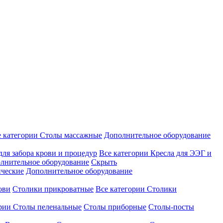
е категории
Столы массажные
Дополнительное оборудование
для забора крови и процедур
Все категории
Кресла для ЭЭГ и
лнительное оборудование
Скрыть
ические
Дополнительное оборудование
ови
Столики прикроватные
Все категории
Столики
ории
Столы пеленальные
Столы приборные
Столы-посты