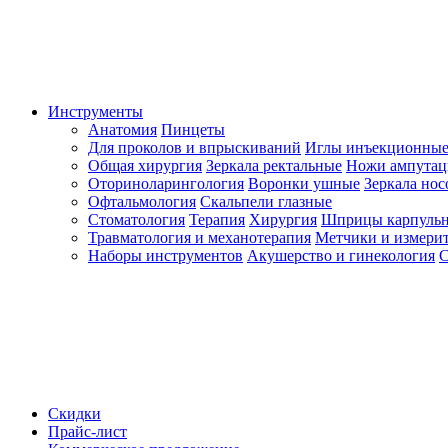
Инструменты
Анатомия
Пинцеты
Для проколов и впрыскиваний
Иглы инъекционные
Общая хирургия
Зеркала ректальные
Ножи ампута
Оториноларингология
Воронки ушные
Зеркала но
Офтальмология
Скальпели глазные
Стоматология
Терапия
Хирургия
Шприцы карпуль
Травматология и механотерапия
Метчики и измерит
Наборы инструментов
Акушерство и гинекология
С
Скидки
Прайс-лист