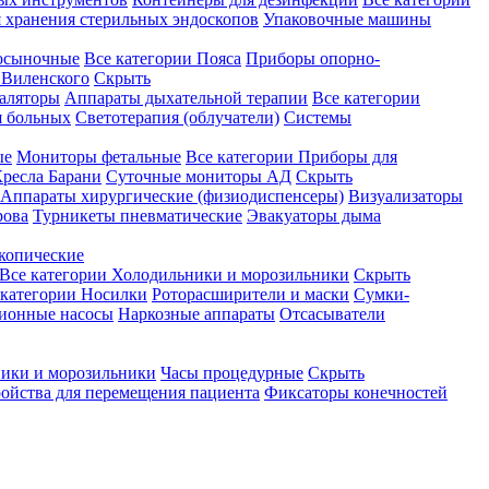
 хранения стерильных эндоскопов
Упаковочные машины
осыночные
Все категории
Пояса
Приборы опорно-
Виленского
Скрыть
аляторы
Аппараты дыхательной терапии
Все категории
я больных
Светотерапия (облучатели)
Системы
ые
Мониторы фетальные
Все категории
Приборы для
ресла Барани
Суточные мониторы АД
Скрыть
Аппараты хирургические (физиодиспенсеры)
Визуализаторы
рова
Турникеты пневматические
Эвакуаторы дыма
копические
Все категории
Холодильники и морозильники
Скрыть
 категории
Носилки
Роторасширители и маски
Сумки-
ионные насосы
Наркозные аппараты
Отсасыватели
ики и морозильники
Часы процедурные
Скрыть
ройства для перемещения пациента
Фиксаторы конечностей