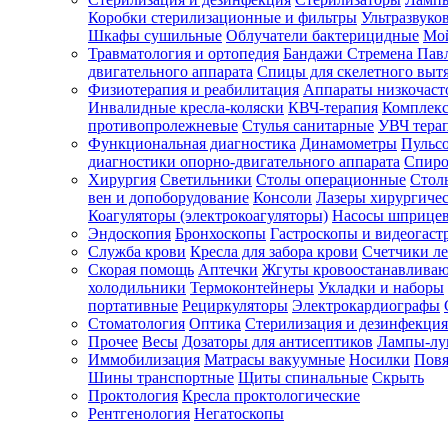
Коробки стерилизационные и фильтры
Ультразвуко
Шкафы сушильные
Облучатели бактерицидные
Мой
Травматология и ортопедия
Бандажи Стремена Пав
Зарегистрироваться
двигательного аппарата
Спицы для скелетного выт
Физиотерапия и реабилитация
Аппараты низкочаст
Инвалидные кресла-коляски
КВЧ-терапия
Комплекс
противопролежневые
Стулья санитарные
УВЧ тера
Функциональная диагностика
Динамометры
Пульс
Зачем
диагностики опорно-двигательного аппарата
Спиро
регистрироваться?
Хирургия
Светильники
Столы операционные
Стол
вен и допоборудование
Консоли
Лазеры хирургиче
Все
Коагуляторы (электрокоагуляторы)
Насосы шприце
покупки
Эндоскопия
Бронхоскопы
Гастроскопы и видеогаст
в
одном
Служба крови
Кресла для забора крови
Счетчики л
месте
Скорая помощь
Аптечки
Жгуты кровоостанавлива
Личный
холодильники
Термоконтейнеры
Укладки и наборы
менеджер
портативные
Рециркуляторы
Электрокардиографы
Стоматология
Оптика
Стерилизация и дезинфекция
Отслеживание
статуса
Прочее
Весы
Дозаторы для антисептиков
Лампы-л
заказа
Иммобилизация
Матрасы вакуумные
Носилки
Повя
Шины транспортные
Щиты спинальные
Скрыть
Проктология
Кресла проктологические
Рентгенология
Негатоскопы