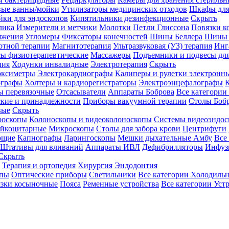
вые ванны/мойки
Утилизаторы медицинских отходов
Шкафы для
ки для эндоскопов
Кипятильники дезинфекционные
Скрыть
лика
Измерители и метчики
Молотки
Петли Глиссона
Повязки к
яжения
Угломеры
Фиксаторы конечностей
Шины Беллера
Шины 
отной терапии
Магнитотерапия
Ультразвуковая (УЗ) терапия
Инг
ы физиотерапевтические
Массажеры
Подъемники и подвесы дл
пия
Ходунки инвалидные
Электротерапия
Скрыть
оксиметры
Электрокардиографы
Калиперы и рулетки электронн
графы
Холтеры и кардиорегистраторы
Электроэнцефалографы
К
ы перевязочные
Отсасыватели
Аппараты Боброва
Все категории
ские и принадлежности
Приборы вакуумной терапии
Столы Боб
вые
Скрыть
роскопы
Колоноскопы и видеоколоноскопы
Системы видеоэндос
ейкоцитарные
Микроскопы
Столы для забора крови
Центрифуги
ющие
Капнографы
Ларингоскопы
Мешки дыхательные Амбу
Все
Штативы для вливаний
Аппараты ИВЛ
Дефибрилляторы
Инфуз
Скрыть
Терапия и ортопедия
Хирургия
Эндодонтия
упы
Оптические приборы
Светильники
Все категории
Холодильн
зки косыночные
Пояса
Ременные устройства
Все категории
Уст