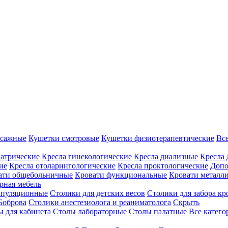
ссажные
Кушетки смотровые
Кушетки физиотерапевтические
Вс
иатрические
Кресла гинекологические
Кресла диализные
Кресла 
ие
Кресла отоларингологические
Кресла проктологические
Допо
ати общебольничные
Кровати функциональные
Кровати металл
рная мебель
ипуляционные
Столики для детских весов
Столики для забора кр
Боброва
Столики анестезиолога и реаниматолога
Скрыть
ы для кабинета
Столы лабораторные
Столы палатные
Все катег