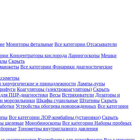
ие
Мониторы фетальные
Все категории
Отсасыватели
ории
Концентраторы кислорода
Ларингоскопы
Мешки
алы
Скрыть
 манжеты
Все категории
Фонарики диагностические
ксиметры
ы хирургические и принадлежности
Лампы-лупы
рифуги
Коагуляторы (электрокоагуляторы)
Скрыть
 для ПЦР-диагностики
Весы
Встряхиватели
Дозаторы и
и морозильники
Шкафы сушильные
Штативы
Скрыть
аботки
Устройства обогрева новорожденных
Все категории
опы
Все категории
ЛОР-комбайны (установки)
Скрыть
ы щелевые
Монобиноскопы
Все категории
Наборы пробных
иборные
Тонометры внутриглазного давления
ных инструментов
Контейнеры для дезинфекции
Все категории