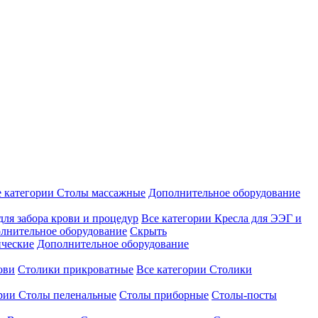
е категории
Столы массажные
Дополнительное оборудование
для забора крови и процедур
Все категории
Кресла для ЭЭГ и
лнительное оборудование
Скрыть
ические
Дополнительное оборудование
ови
Столики прикроватные
Все категории
Столики
ории
Столы пеленальные
Столы приборные
Столы-посты