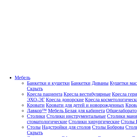
Мебель
Банкетки и кушетки
Банкетки
Диваны
Кушетки ма
Скрыть
Кресла пациента
Кресла вестибулярные
Кресла гер
ЭХО-ЭГ
Кресла донорские
Кресла косметологическ
Кровати
Кровати для детей и новорожденных
Кров
Лавкор™
Мебель Белая для кабинета
Общелаборато
Столики
Столики инструментальные
Столики ман
стоматологические
Столики хирургические
Столы 
Столы
Надстройки для столов
Столы Боброва
Стол
Скрыть