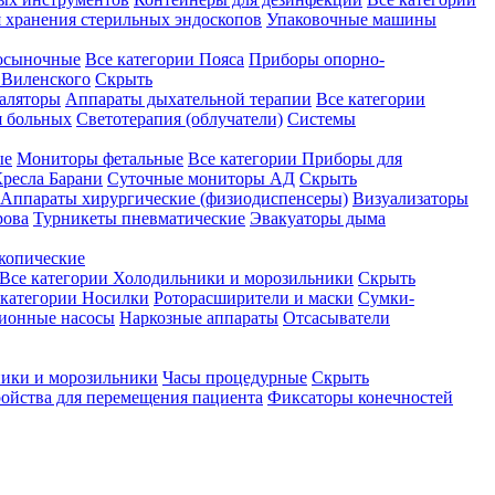
 хранения стерильных эндоскопов
Упаковочные машины
осыночные
Все категории
Пояса
Приборы опорно-
Виленского
Скрыть
аляторы
Аппараты дыхательной терапии
Все категории
я больных
Светотерапия (облучатели)
Системы
ые
Мониторы фетальные
Все категории
Приборы для
ресла Барани
Суточные мониторы АД
Скрыть
Аппараты хирургические (физиодиспенсеры)
Визуализаторы
рова
Турникеты пневматические
Эвакуаторы дыма
копические
Все категории
Холодильники и морозильники
Скрыть
 категории
Носилки
Роторасширители и маски
Сумки-
ионные насосы
Наркозные аппараты
Отсасыватели
ики и морозильники
Часы процедурные
Скрыть
ройства для перемещения пациента
Фиксаторы конечностей