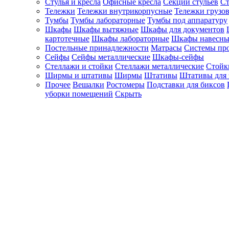
Стулья и кресла
Офисные кресла
Секции стульев
Ст
Тележки
Тележки внутрикорпусные
Тележки грузо
Тумбы
Тумбы лабораторные
Тумбы под аппаратуру
Шкафы
Шкафы вытяжные
Шкафы для документов
картотечные
Шкафы лабораторные
Шкафы навесны
Постельные принадлежности
Матрасы
Системы пр
Сейфы
Сейфы металлические
Шкафы-сейфы
Стеллажи и стойки
Стеллажи металлические
Стойк
Ширмы и штативы
Ширмы
Штативы
Штативы для 
Прочее
Вешалки
Ростомеры
Подставки для биксов
уборки помещений
Скрыть