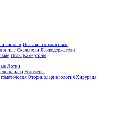
 и канюли
Иглы костномозговые
ционные
Скальпели
Языкодержатели
совые
Иглы
Камертоны
ные
Лотки
ели канала
Угломеры
томатология
Оториноларингология
Хирургия