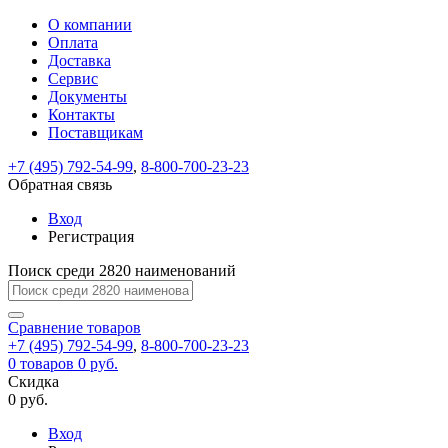
О компании
Восстановление
Обратная
Вход
Регистрация
Оплата
пароля
связь
На
Доставка
вашу
Сервис
почту
Только
Только
Документы
test@example.com
для
для
Ваше
Введите
Заполните
отправлена
Контакты
ИП
ИП
новый
Пароль
На
сообщение
ссылка.
форму.
и
и
Поставщикам
пароль
успешно
вашу
успешно
юр.
юр.
Перейдите
лиц
лиц
отправлено.
восстановлен
почту
+7 (495) 792-54-99
,
8-800-700-23-23
Мы
по
test@test.ru
ней
Обратная связь
отправим
для
отправлена
вам
завершения
Вход
ссылка.
регистрации.
ссылку
Регистрация
Войти
на
указанный
Поиск среди 2820 наименований
Перейдите
Сообщение
Ок
электронный
по
адрес,
ней
Сравнение
товаров
перейдя
для
+7 (495) 792-54-99
,
8-800-700-23-23
по
смены
Запомнить
Забыли
0
товаров
0 руб.
которой
пароля.
меня
пароль?
Скидка
Сменить
вы
0 руб.
сможете
пароль
Войти
Я принимаю условия
задать
Вход
пользовательского