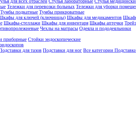
улья для всех отраслей
Стулья лабораторные
Стулья медицински
вые
Тележки для перевозки больных
Тележки для уборки помещ
Тумбы подкатные
Тумбы прикроватные
Шкафы для ключей (ключницы)
Шкафы для медикаментов
Шкафы
е
Шкафы-стеллажи
Шкафы для инвентаря
Шкафы аптечки
Трей
отивопролежневые
Чехлы на матрасы
Одеяла и пододеяльники
и приборные
Стойки эндоскопические
эндоскопов
Подставки для тазов
Подставки для ног
Все категории
Подставки