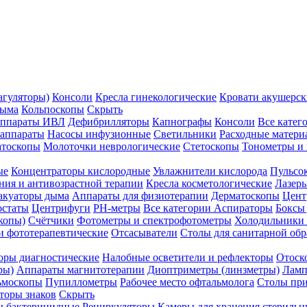
агуляторы)
Консоли
Кресла гинекологические
Кровати акушерск
дыма
Кольпоскопы
Скрыть
ппараты ИВЛ
Дефибрилляторы
Капнографы
Консоли
Все катег
 аппараты
Насосы инфузионные
Светильники
Расходные матери
атоскопы
Молоточки неврологические
Стетоскопы
Тонометры и
ые
Концентраторы кислородные
Увлажнители кислорода
Пульсо
ния и антивозрастной терапии
Кресла косметологические
Лазер
акуаторы дыма
Аппараты для физиотерапии
Дерматоскопы
Цент
остаты
Центрифуги
PH-метры
Все категории
Аспираторы
Боксы
копы)
Счётчики
Фотометры и спектрофотометры
Холодильники 
и фототерапевтические
Отсасыватели
Столы для санитарной обр
оры диагностические
Налобные осветители и рефлекторы
Отоск
ры)
Аппараты магнитотерапии
Диоптриметры (линзметры)
Ламп
ьмоскопы
Пупиллометры
Рабочее место офтальмолога
Столы пр
торы знаков
Скрыть
 бактерицидные
Рециркуляторы
Камеры для хранения стериль