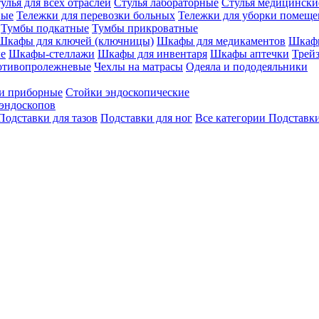
улья для всех отраслей
Стулья лабораторные
Стулья медицински
вые
Тележки для перевозки больных
Тележки для уборки помещ
Тумбы подкатные
Тумбы прикроватные
Шкафы для ключей (ключницы)
Шкафы для медикаментов
Шкафы
е
Шкафы-стеллажи
Шкафы для инвентаря
Шкафы аптечки
Трей
отивопролежневые
Чехлы на матрасы
Одеяла и пододеяльники
и приборные
Стойки эндоскопические
эндоскопов
Подставки для тазов
Подставки для ног
Все категории
Подставки