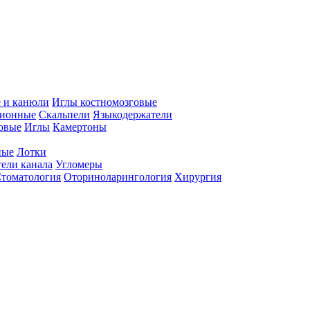
 и канюли
Иглы костномозговые
ционные
Скальпели
Языкодержатели
совые
Иглы
Камертоны
ные
Лотки
ели канала
Угломеры
томатология
Оториноларингология
Хирургия