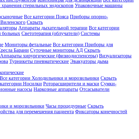
 хранения стерильных эндоскопов
Упаковочные машины
осыночные
Все категории
Пояса
Приборы опорно-
Виленского
Скрыть
аляторы
Аппараты дыхательной терапии
Все категории
я больных
Светотерапия (облучатели)
Системы
ые
Мониторы фетальные
Все категории
Приборы для
ресла Барани
Суточные мониторы АД
Скрыть
Аппараты хирургические (физиодиспенсеры)
Визуализаторы
рова
Турникеты пневматические
Эвакуаторы дыма
копические
Все категории
Холодильники и морозильники
Скрыть
 категории
Носилки
Роторасширители и маски
Сумки-
ионные насосы
Наркозные аппараты
Отсасыватели
ики и морозильники
Часы процедурные
Скрыть
ройства для перемещения пациента
Фиксаторы конечностей