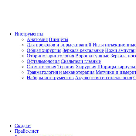
Инструменты
Анатомия
Пинцеты
Для проколов и впрыскиваний
Иглы инъекционные
Общая хирургия
Зеркала ректальные
Ножи ампута
Оториноларингология
Воронки ушные
Зеркала но
Офтальмология
Скальпели глазные
Стоматология
Терапия
Хирургия
Шприцы карпуль
Травматология и механотерапия
Метчики и измерит
Наборы инструментов
Акушерство и гинекология
С
Скидки
Прайс-лист