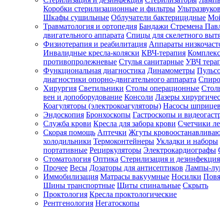
Коробки стерилизационные и фильтры
Ультразвуко
Шкафы сушильные
Облучатели бактерицидные
Мой
Травматология и ортопедия
Бандажи Стремена Пав
Зарегистрироваться
двигательного аппарата
Спицы для скелетного выт
Физиотерапия и реабилитация
Аппараты низкочаст
Инвалидные кресла-коляски
КВЧ-терапия
Комплекс
противопролежневые
Стулья санитарные
УВЧ тера
Функциональная диагностика
Динамометры
Пульс
Зачем
диагностики опорно-двигательного аппарата
Спиро
регистрироваться?
Хирургия
Светильники
Столы операционные
Стол
вен и допоборудование
Консоли
Лазеры хирургиче
Все
Коагуляторы (электрокоагуляторы)
Насосы шприце
покупки
Эндоскопия
Бронхоскопы
Гастроскопы и видеогаст
в
одном
Служба крови
Кресла для забора крови
Счетчики л
месте
Скорая помощь
Аптечки
Жгуты кровоостанавлива
Личный
холодильники
Термоконтейнеры
Укладки и наборы
менеджер
портативные
Рециркуляторы
Электрокардиографы
Стоматология
Оптика
Стерилизация и дезинфекция
Отслеживание
статуса
Прочее
Весы
Дозаторы для антисептиков
Лампы-л
заказа
Иммобилизация
Матрасы вакуумные
Носилки
Повя
Шины транспортные
Щиты спинальные
Скрыть
Проктология
Кресла проктологические
Рентгенология
Негатоскопы