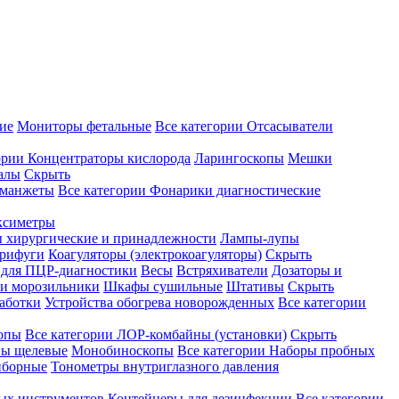
ие
Мониторы фетальные
Все категории
Отсасыватели
ории
Концентраторы кислорода
Ларингоскопы
Мешки
алы
Скрыть
 манжеты
Все категории
Фонарики диагностические
ксиметры
ы хирургические и принадлежности
Лампы-лупы
рифуги
Коагуляторы (электрокоагуляторы)
Скрыть
 для ПЦР-диагностики
Весы
Встряхиватели
Дозаторы и
и морозильники
Шкафы сушильные
Штативы
Скрыть
аботки
Устройства обогрева новорожденных
Все категории
опы
Все категории
ЛОР-комбайны (установки)
Скрыть
ы щелевые
Монобиноскопы
Все категории
Наборы пробных
иборные
Тонометры внутриглазного давления
ных инструментов
Контейнеры для дезинфекции
Все категории