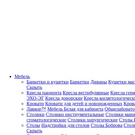
Мебель
Банкетки и кушетки
Банкетки
Диваны
Кушетки ма
Скрыть
Кресла пациента
Кресла вестибулярные
Кресла гер
ЭХО-ЭГ
Кресла донорские
Кресла косметологическ
Кровати
Кровати для детей и новорожденных
Кров
Лавкор™
Мебель Белая для кабинета
Общелаборато
Столики
Столики инструментальные
Столики ман
стоматологические
Столики хирургические
Столы 
Столы
Надстройки для столов
Столы Боброва
Стол
Скрыть