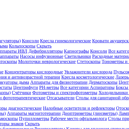
агуляторы)
Консоли
Кресла гинекологические
Кровати акушерск
дыма
Кольпоскопы
Скрыть
ппараты ИВЛ
Дефибрилляторы
Капнографы
Консоли
Все катег
 аппараты
Насосы инфузионные
Светильники
Расходные матери
атоскопы
Молоточки неврологические
Стетоскопы
Тонометры и
ые
Концентраторы кислородные
Увлажнители кислорода
Пульсо
ния и антивозрастной терапии
Кресла косметологические
Лазер
акуаторы дыма
Аппараты для физиотерапии
Дерматоскопы
Цент
остаты
Центрифуги
PH-метры
Все категории
Аспираторы
Боксы
копы)
Счётчики
Фотометры и спектрофотометры
Холодильники 
и фототерапевтические
Отсасыватели
Столы для санитарной обр
оры диагностические
Налобные осветители и рефлекторы
Отоск
ры)
Аппараты магнитотерапии
Диоптриметры (линзметры)
Ламп
ьмоскопы
Пупиллометры
Рабочее место офтальмолога
Столы пр
торы знаков
Скрыть
 бактерицидные
Рециркуляторы
Камеры для хранения стериль