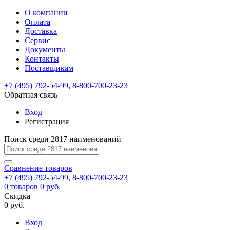
О компании
Восстановление
Обратная
Вход
Регистрация
Оплата
пароля
связь
На
Доставка
вашу
Сервис
почту
Только
Только
Документы
test@example.com
для
для
Ваше
Введите
Заполните
отправлена
Контакты
ИП
ИП
новый
Пароль
На
сообщение
ссылка.
форму.
и
и
Поставщикам
пароль
успешно
вашу
успешно
юр.
юр.
Перейдите
лиц
лиц
отправлено.
восстановлен
почту
+7 (495) 792-54-99
,
8-800-700-23-23
Мы
по
test@test.ru
ней
Обратная связь
отправим
для
отправлена
вам
завершения
Вход
ссылка.
регистрации.
ссылку
Регистрация
Войти
на
указанный
Поиск среди 2817 наименований
Перейдите
Сообщение
Ок
электронный
по
адрес,
ней
Сравнение
товаров
перейдя
для
+7 (495) 792-54-99
,
8-800-700-23-23
по
смены
Запомнить
Забыли
0
товаров
0 руб.
которой
пароля.
меня
пароль?
Скидка
Сменить
вы
0 руб.
сможете
пароль
Войти
Я принимаю условия
задать
Вход
пользовательского