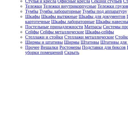
Стулья и кресла
Офисные кресла
Секции стульев
Ст
Тележки
Тележки внутрикорпусные
Тележки грузо
Тумбы
Тумбы лабораторные
Тумбы под аппаратуру
Шкафы
Шкафы вытяжные
Шкафы для документов
картотечные
Шкафы лабораторные
Шкафы навесны
Постельные принадлежности
Матрасы
Системы пр
Сейфы
Сейфы металлические
Шкафы-сейфы
Стеллажи и стойки
Стеллажи металлические
Стойк
Ширмы и штативы
Ширмы
Штативы
Штативы для 
Прочее
Вешалки
Ростомеры
Подставки для биксов
уборки помещений
Скрыть