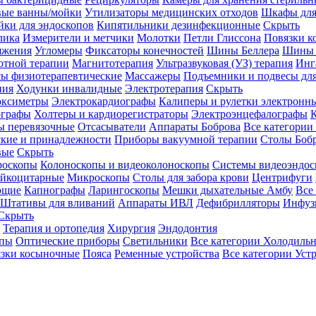
вые ванны/мойки
Утилизаторы медицинских отходов
Шкафы для
ки для эндоскопов
Кипятильники дезинфекционные
Скрыть
лика
Измерители и метчики
Молотки
Петли Глиссона
Повязки к
яжения
Угломеры
Фиксаторы конечностей
Шины Беллера
Шины 
отной терапии
Магнитотерапия
Ультразвуковая (УЗ) терапия
Инг
ы физиотерапевтические
Массажеры
Подъемники и подвесы дл
пия
Ходунки инвалидные
Электротерапия
Скрыть
оксиметры
Электрокардиографы
Калиперы и рулетки электронн
графы
Холтеры и кардиорегистраторы
Электроэнцефалографы
К
ы перевязочные
Отсасыватели
Аппараты Боброва
Все категории
ские и принадлежности
Приборы вакуумной терапии
Столы Боб
вые
Скрыть
роскопы
Колоноскопы и видеоколоноскопы
Системы видеоэндос
ейкоцитарные
Микроскопы
Столы для забора крови
Центрифуги
ющие
Капнографы
Ларингоскопы
Мешки дыхательные Амбу
Все
Штативы для вливаний
Аппараты ИВЛ
Дефибрилляторы
Инфуз
Скрыть
Терапия и ортопедия
Хирургия
Эндодонтия
упы
Оптические приборы
Светильники
Все категории
Холодильн
зки косыночные
Пояса
Ременные устройства
Все категории
Уст