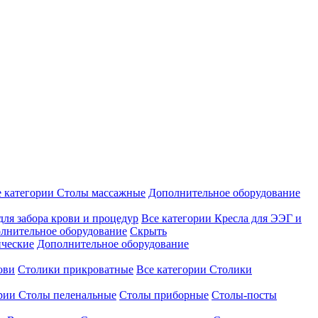
е категории
Столы массажные
Дополнительное оборудование
для забора крови и процедур
Все категории
Кресла для ЭЭГ и
лнительное оборудование
Скрыть
ические
Дополнительное оборудование
ови
Столики прикроватные
Все категории
Столики
ории
Столы пеленальные
Столы приборные
Столы-посты