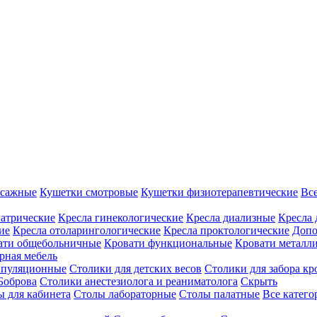
ссажные
Кушетки смотровые
Кушетки физиотерапевтические
Вс
иатрические
Кресла гинекологические
Кресла диализные
Кресла 
ие
Кресла отоларингологические
Кресла проктологические
Допо
ати общебольничные
Кровати функциональные
Кровати металл
рная мебель
ипуляционные
Столики для детских весов
Столики для забора кр
Боброва
Столики анестезиолога и реаниматолога
Скрыть
ы для кабинета
Столы лабораторные
Столы палатные
Все катег