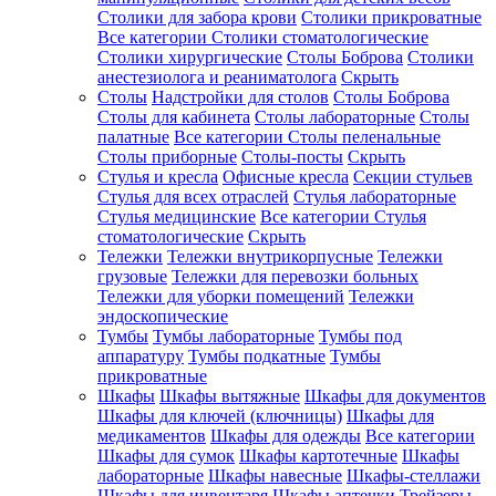
Столики для забора крови
Столики прикроватные
Все категории
Столики стоматологические
Столики хирургические
Столы Боброва
Столики
анестезиолога и реаниматолога
Скрыть
Столы
Надстройки для столов
Столы Боброва
Столы для кабинета
Столы лабораторные
Столы
палатные
Все категории
Столы пеленальные
Столы приборные
Столы-посты
Скрыть
Стулья и кресла
Офисные кресла
Секции стульев
Стулья для всех отраслей
Стулья лабораторные
Стулья медицинские
Все категории
Стулья
стоматологические
Скрыть
Тележки
Тележки внутрикорпусные
Тележки
грузовые
Тележки для перевозки больных
Тележки для уборки помещений
Тележки
эндоскопические
Тумбы
Тумбы лабораторные
Тумбы под
аппаратуру
Тумбы подкатные
Тумбы
прикроватные
Шкафы
Шкафы вытяжные
Шкафы для документов
Шкафы для ключей (ключницы)
Шкафы для
медикаментов
Шкафы для одежды
Все категории
Шкафы для сумок
Шкафы картотечные
Шкафы
лабораторные
Шкафы навесные
Шкафы-стеллажи
Шкафы для инвентаря
Шкафы аптечки
Трейзеры