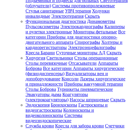
Подъемники и подвесы для больных
Светотерапия
(облучатели)
Системы противопролежневые
Стулья санитарные
УВЧ терапия
Ходунки
инвалидные
Электротерапия
Скрыть
Функциональная диагностика
Динамометры
Пульсоксиметры
Электрокардиографы
Калиперы
и рулетки электронные
Мониторы фетальные
Все
категории
Приборы для диагностики опорно-
двигательного аппарата
Спирографы
Холтеры и
кардиорегистраторы
Электроэнцефалографы
Кресла Барани
Суточные мониторы АД
Скрыть
Хирургия
Светильники
Столы операционные
Столы перевязочные
Отсасыватели
Аппараты
Боброва
Все категории
Аппараты хирургические
(физиодиспенсеры)
Визуализаторы вен и
допоборудование
Консоли
Лазеры хирургические
и принадлежности
Приборы вакуумной терапии
Столы Боброва
Турникеты пневматические
Эвакуаторы дыма
Коагуляторы
(электрокоагуляторы)
Насосы шприцевые
Скрыть
Эндоскопия
Бронхоскопы
Гастроскопы и
видеогастроскопы
Колоноскопы и
видеоколоноскопы
Системы
видеоэндоскопические
Служба крови
Кресла для забора крови
Счетчики