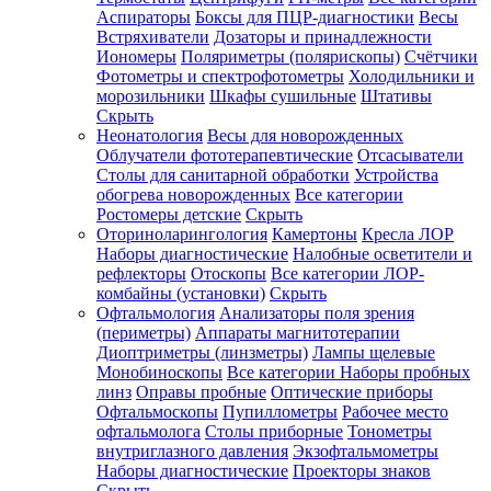
Аспираторы
Боксы для ПЦР-диагностики
Весы
Встряхиватели
Дозаторы и принадлежности
Иономеры
Поляриметры (полярископы)
Счётчики
Фотометры и спектрофотометры
Холодильники и
морозильники
Шкафы сушильные
Штативы
Скрыть
Неонатология
Весы для новорожденных
Облучатели фототерапевтические
Отсасыватели
Столы для санитарной обработки
Устройства
обогрева новорожденных
Все категории
Ростомеры детские
Скрыть
Оториноларингология
Камертоны
Кресла ЛОР
Наборы диагностические
Налобные осветители и
рефлекторы
Отоскопы
Все категории
ЛОР-
комбайны (установки)
Скрыть
Офтальмология
Анализаторы поля зрения
(периметры)
Аппараты магнитотерапии
Диоптриметры (линзметры)
Лампы щелевые
Монобиноскопы
Все категории
Наборы пробных
линз
Оправы пробные
Оптические приборы
Офтальмоскопы
Пупиллометры
Рабочее место
офтальмолога
Столы приборные
Тонометры
внутриглазного давления
Экзофтальмометры
Наборы диагностические
Проекторы знаков
Скрыть