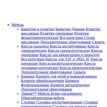
Мебель
Банкетки и кушетки
Банкетки
Диваны
Кушетки
массажные
Кушетки смотровые
Кушетки
физиотерапевтические
Все категории
Столы
массажные
Дополнительное оборудование
Скрыть
Кресла пациента
Кресла вестибулярные
Кресла
гериатрические
Кресла гинекологические
Кресла
диализные
Кресла для забора крови и процедур
Все категории
Кресла для ЭЭГ и ЭХО-ЭГ
Кресла
донорские
Кресла косметологические
Кресла
отоларингологические
Кресла проктологические
Дополнительное оборудование
Скрыть
Кровати
Кровати для детей и новорожденных
Кровати общебольничные
Кровати
функциональные
Кровати металлические
Дополнительное оборудование
Лавкор™
Мебель Белая для кабинета
Общелабораторная мебель
Столики
Столики инструментальные
Столики
манипуляционные
Столики для детских весов