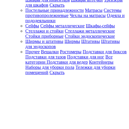
для шкафов
Скрыть
Постельные принадлежности
Матрасы
Системы
противопролежневые
Чехлы на матрасы
Одеяла и
пододеяльники
Сейфы
Сейфы металлические
Шкафы-сейфы
Стеллажи и стойки
Стеллажи металлические
Стойки приборные
Стойки эндоскопические
Ширмы и штативы
Ширмы
Штативы
Штативы
для эндоскопов
Прочее
Вешалки
Ростомеры
Подставки для биксов
Подставки для тазов
Подставки для ног
Все
категории
Подставки для ведер
Контейнеры
Наборы для уборки пола
Тележки для уборки
помещений
Скрыть