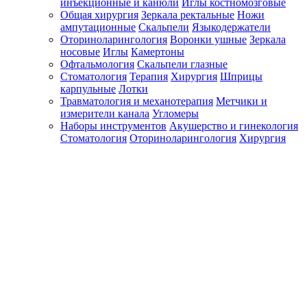
инъекционные и канюли
Иглы костномозговые
Общая хирургия
Зеркала ректальные
Ножи
ампутационные
Скальпели
Языкодержатели
Оториноларингология
Воронки ушные
Зеркала
носовые
Иглы
Камертоны
Офтальмология
Скальпели глазные
Стоматология
Терапия
Хирургия
Шприцы
карпульные
Лотки
Травматология и механотерапия
Метчики и
измерители канала
Угломеры
Наборы инструментов
Акушерство и гинекология
Стоматология
Оториноларингология
Хирургия