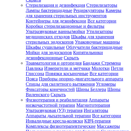
Стерилизация и дезинфекция
Стерилизаторы
Лампы бактерицидные
Рециркуляторы
Камеры
для хранения стерильных инструментов
Контейнеры для дезинфекции
Все категории
Коробки стерилизационные и фильтры
Ультразвуковые ванны/мойки
Утилизаторы
медицинских отходов
Шкафы для хранения
стерильных эндоскопов
Упаковочные машины
Шкафы сушильные
Облучатели бактерицидные
Мойки для эндоскопов
Кипятильники
дезинфекционные
Скрыть
Травматология и ортопедия
Бандажи Стремена
Павлика
Измерители и метчики
Молотки
Петли
Глиссона
Повязки косыночные
Все категории
Пояса
Приборы опорно-двигательного аппарата
Спицы для скелетного вытяжения
Угломеры
Фиксаторы конечностей
Шины Беллера
Шины
Виленского
Скрыть
Физиотерапия и реабилитация
Аппараты
низкочастотной терапии
Магнитотерапия
Ультразвуковая (УЗ) терапия
Ингаляторы
Аппараты дыхательной терапии
Все категории
Инвалидные кресла-коляски
КВЧ-терапия
Комплексы физиотерапевтические
Массажеры