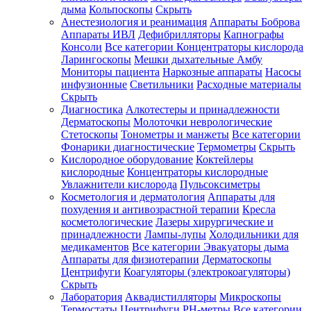
дыма
Кольпоскопы
Скрыть
Анестезиология и реанимация
Аппараты Боброва
Аппараты ИВЛ
Дефибрилляторы
Капнографы
Консоли
Все категории
Концентраторы кислорода
Ларингоскопы
Мешки дыхательные Амбу
Мониторы пациента
Наркозные аппараты
Насосы
инфузионные
Светильники
Расходные материалы
Скрыть
Диагностика
Алкотестеры и принадлежности
Дерматоскопы
Молоточки неврологические
Стетоскопы
Тонометры и манжеты
Все категории
Фонарики диагностические
Термометры
Скрыть
Кислородное оборудование
Коктейлеры
кислородные
Концентраторы кислородные
Увлажнители кислорода
Пульсоксиметры
Косметология и дерматология
Аппараты для
похудения и антивозрастной терапии
Кресла
косметологические
Лазеры хирургические и
принадлежности
Лампы-лупы
Холодильники для
медикаментов
Все категории
Эвакуаторы дыма
Аппараты для физиотерапии
Дерматоскопы
Центрифуги
Коагуляторы (электрокоагуляторы)
Скрыть
Лаборатория
Аквадистилляторы
Микроскопы
Термостаты
Центрифуги
PH-метры
Все категории