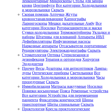
лейкоцитарные
Микроскопы
Столы для забора
крови
Центрифуги
Все категории
Холодильники
и морозильники
Скрыть
Скорая помощь
Аптечки
Жгуты
кровоостанавливающие
Капнографы
Ларингоскопы
Мешки дыхательные Амбу
Все
категории
Носилки
Роторасширители и маски
Сумки-холодильники
Термоконтейнеры
Укладки и
наборы
Штативы для вливаний
Аппараты ИВЛ
Дефибрилляторы
Инфузионные насосы
Наркозные аппараты
Отсасыватели портативные
Рециркуляторы
Электрокардиографы
Скрыть
Стоматология
Оптика
Стерилизация и
дезинфекция
Терапия и ортопедия
Хирургия
Эндодонтия
Прочее
Весы
Дозаторы для антисептиков
Лампы-
лупы
Оптические приборы
Светильники
Все
категории
Холодильники и морозильники
Часы
процедурные
Скрыть
Иммобилизация
Матрасы вакуумные
Носилки
Повязки косыночные
Пояса
Ременные устройства
Все категории
Устройства для перемещения
пациента
Фиксаторы конечностей
Шины
транспортные
Щиты спинальные
Скрыть
Проктология
Кресла проктологические