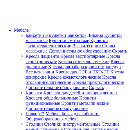
Мебель
Банкетки и кушетки
Банкетки
Диваны
Кушетки
массажные
Кушетки смотровые
Кушетки
физиотерапевтические
Все категории
Столы
массажные
Дополнительное оборудование
Скрыть
Кресла пациента
Кресла вестибулярные
Кресла
гериатрические
Кресла гинекологические
Кресла
диализные
Кресла для забора крови и процедур
Все категории
Кресла для ЭЭГ и ЭХО-ЭГ
Кресла
донорские
Кресла косметологические
Кресла
отоларингологические
Кресла проктологические
Дополнительное оборудование
Скрыть
Кровати
Кровати для детей и новорожденных
Кровати общебольничные
Кровати
функциональные
Кровати металлические
Дополнительное оборудование
Лавкор™
Мебель Белая для кабинета
Общелабораторная мебель
Столики
Столики инструментальные
Столики
манипуляционные
Столики для детских весов