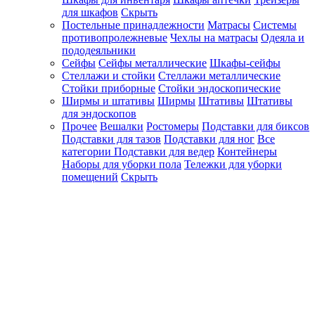
для шкафов
Скрыть
Постельные принадлежности
Матрасы
Системы
противопролежневые
Чехлы на матрасы
Одеяла и
пододеяльники
Сейфы
Сейфы металлические
Шкафы-сейфы
Стеллажи и стойки
Стеллажи металлические
Стойки приборные
Стойки эндоскопические
Ширмы и штативы
Ширмы
Штативы
Штативы
для эндоскопов
Прочее
Вешалки
Ростомеры
Подставки для биксов
Подставки для тазов
Подставки для ног
Все
категории
Подставки для ведер
Контейнеры
Наборы для уборки пола
Тележки для уборки
помещений
Скрыть