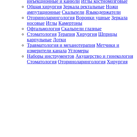
инъекционные и канюли
Иглы костномозговые
Общая хирургия
Зеркала ректальные
Ножи
ампутационные
Скальпели
Языкодержатели
Оториноларингология
Воронки ушные
Зеркала
носовые
Иглы
Камертоны
Офтальмология
Скальпели глазные
Стоматология
Терапия
Хирургия
Шприцы
карпульные
Лотки
Травматология и механотерапия
Метчики и
измерители канала
Угломеры
Наборы инструментов
Акушерство и гинекология
Стоматология
Оториноларингология
Хирургия