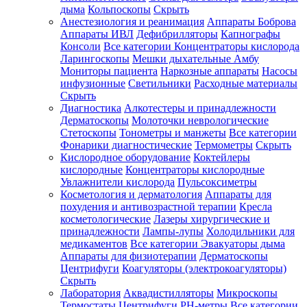
дыма
Кольпоскопы
Скрыть
Анестезиология и реанимация
Аппараты Боброва
Аппараты ИВЛ
Дефибрилляторы
Капнографы
Консоли
Все категории
Концентраторы кислорода
Ларингоскопы
Мешки дыхательные Амбу
Мониторы пациента
Наркозные аппараты
Насосы
инфузионные
Светильники
Расходные материалы
Скрыть
Диагностика
Алкотестеры и принадлежности
Дерматоскопы
Молоточки неврологические
Стетоскопы
Тонометры и манжеты
Все категории
Фонарики диагностические
Термометры
Скрыть
Кислородное оборудование
Коктейлеры
кислородные
Концентраторы кислородные
Увлажнители кислорода
Пульсоксиметры
Косметология и дерматология
Аппараты для
похудения и антивозрастной терапии
Кресла
косметологические
Лазеры хирургические и
принадлежности
Лампы-лупы
Холодильники для
медикаментов
Все категории
Эвакуаторы дыма
Аппараты для физиотерапии
Дерматоскопы
Центрифуги
Коагуляторы (электрокоагуляторы)
Скрыть
Лаборатория
Аквадистилляторы
Микроскопы
Термостаты
Центрифуги
PH-метры
Все категории