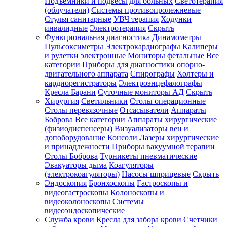
Подъемники и подвесы для больных
Светотерапия
(облучатели)
Системы противопролежневые
Стулья санитарные
УВЧ терапия
Ходунки
инвалидные
Электротерапия
Скрыть
Функциональная диагностика
Динамометры
Пульсоксиметры
Электрокардиографы
Калиперы
и рулетки электронные
Мониторы фетальные
Все
категории
Приборы для диагностики опорно-
двигательного аппарата
Спирографы
Холтеры и
кардиорегистраторы
Электроэнцефалографы
Кресла Барани
Суточные мониторы АД
Скрыть
Хирургия
Светильники
Столы операционные
Столы перевязочные
Отсасыватели
Аппараты
Боброва
Все категории
Аппараты хирургические
(физиодиспенсеры)
Визуализаторы вен и
допоборудование
Консоли
Лазеры хирургические
и принадлежности
Приборы вакуумной терапии
Столы Боброва
Турникеты пневматические
Эвакуаторы дыма
Коагуляторы
(электрокоагуляторы)
Насосы шприцевые
Скрыть
Эндоскопия
Бронхоскопы
Гастроскопы и
видеогастроскопы
Колоноскопы и
видеоколоноскопы
Системы
видеоэндоскопические
Служба крови
Кресла для забора крови
Счетчики