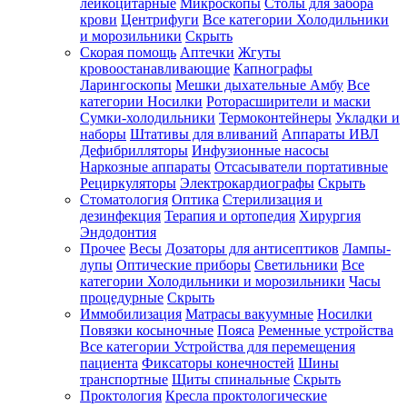
лейкоцитарные
Микроскопы
Столы для забора
крови
Центрифуги
Все категории
Холодильники
и морозильники
Скрыть
Скорая помощь
Аптечки
Жгуты
кровоостанавливающие
Капнографы
Ларингоскопы
Мешки дыхательные Амбу
Все
категории
Носилки
Роторасширители и маски
Сумки-холодильники
Термоконтейнеры
Укладки и
наборы
Штативы для вливаний
Аппараты ИВЛ
Дефибрилляторы
Инфузионные насосы
Наркозные аппараты
Отсасыватели портативные
Рециркуляторы
Электрокардиографы
Скрыть
Стоматология
Оптика
Стерилизация и
дезинфекция
Терапия и ортопедия
Хирургия
Эндодонтия
Прочее
Весы
Дозаторы для антисептиков
Лампы-
лупы
Оптические приборы
Светильники
Все
категории
Холодильники и морозильники
Часы
процедурные
Скрыть
Иммобилизация
Матрасы вакуумные
Носилки
Повязки косыночные
Пояса
Ременные устройства
Все категории
Устройства для перемещения
пациента
Фиксаторы конечностей
Шины
транспортные
Щиты спинальные
Скрыть
Проктология
Кресла проктологические