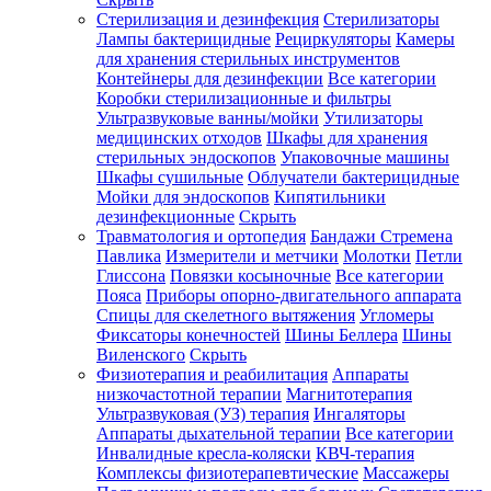
Стерилизация и дезинфекция
Стерилизаторы
Лампы бактерицидные
Рециркуляторы
Камеры
для хранения стерильных инструментов
Контейнеры для дезинфекции
Все категории
Коробки стерилизационные и фильтры
Ультразвуковые ванны/мойки
Утилизаторы
медицинских отходов
Шкафы для хранения
стерильных эндоскопов
Упаковочные машины
Шкафы сушильные
Облучатели бактерицидные
Мойки для эндоскопов
Кипятильники
дезинфекционные
Скрыть
Травматология и ортопедия
Бандажи Стремена
Павлика
Измерители и метчики
Молотки
Петли
Глиссона
Повязки косыночные
Все категории
Пояса
Приборы опорно-двигательного аппарата
Спицы для скелетного вытяжения
Угломеры
Фиксаторы конечностей
Шины Беллера
Шины
Виленского
Скрыть
Физиотерапия и реабилитация
Аппараты
низкочастотной терапии
Магнитотерапия
Ультразвуковая (УЗ) терапия
Ингаляторы
Аппараты дыхательной терапии
Все категории
Инвалидные кресла-коляски
КВЧ-терапия
Комплексы физиотерапевтические
Массажеры