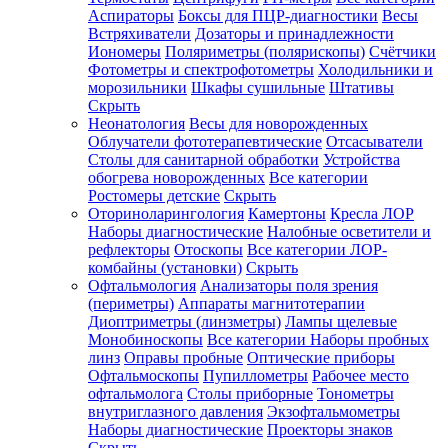
Аспираторы
Боксы для ПЦР-диагностики
Весы
Встряхиватели
Дозаторы и принадлежности
Иономеры
Поляриметры (полярископы)
Счётчики
Фотометры и спектрофотометры
Холодильники и
морозильники
Шкафы сушильные
Штативы
Скрыть
Неонатология
Весы для новорожденных
Облучатели фототерапевтические
Отсасыватели
Столы для санитарной обработки
Устройства
обогрева новорожденных
Все категории
Ростомеры детские
Скрыть
Оториноларингология
Камертоны
Кресла ЛОР
Наборы диагностические
Налобные осветители и
рефлекторы
Отоскопы
Все категории
ЛОР-
комбайны (установки)
Скрыть
Офтальмология
Анализаторы поля зрения
(периметры)
Аппараты магнитотерапии
Диоптриметры (линзметры)
Лампы щелевые
Монобиноскопы
Все категории
Наборы пробных
линз
Оправы пробные
Оптические приборы
Офтальмоскопы
Пупиллометры
Рабочее место
офтальмолога
Столы приборные
Тонометры
внутриглазного давления
Экзофтальмометры
Наборы диагностические
Проекторы знаков
Скрыть