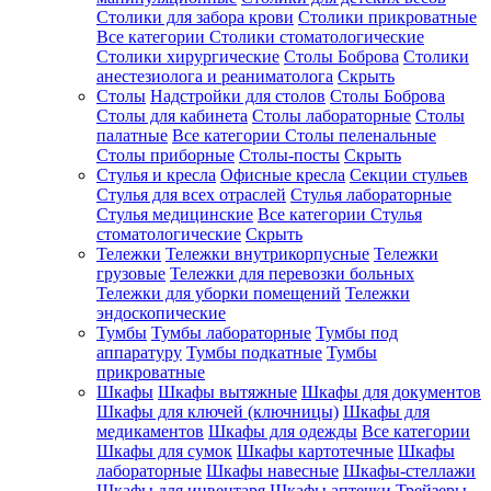
Столики для забора крови
Столики прикроватные
Все категории
Столики стоматологические
Столики хирургические
Столы Боброва
Столики
анестезиолога и реаниматолога
Скрыть
Столы
Надстройки для столов
Столы Боброва
Столы для кабинета
Столы лабораторные
Столы
палатные
Все категории
Столы пеленальные
Столы приборные
Столы-посты
Скрыть
Стулья и кресла
Офисные кресла
Секции стульев
Стулья для всех отраслей
Стулья лабораторные
Стулья медицинские
Все категории
Стулья
стоматологические
Скрыть
Тележки
Тележки внутрикорпусные
Тележки
грузовые
Тележки для перевозки больных
Тележки для уборки помещений
Тележки
эндоскопические
Тумбы
Тумбы лабораторные
Тумбы под
аппаратуру
Тумбы подкатные
Тумбы
прикроватные
Шкафы
Шкафы вытяжные
Шкафы для документов
Шкафы для ключей (ключницы)
Шкафы для
медикаментов
Шкафы для одежды
Все категории
Шкафы для сумок
Шкафы картотечные
Шкафы
лабораторные
Шкафы навесные
Шкафы-стеллажи
Шкафы для инвентаря
Шкафы аптечки
Трейзеры