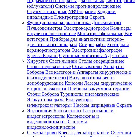
Подъемники и подвесы для больных
Светотерапия
(облучатели)
Системы противопролежневые
Стулья санитарные
УВЧ терапия
Ходунки
инвалидные
Электротерапия
Скрыть
Функциональная диагностика
Динамометры
Пульсоксиметры
Электрокардиографы
Калиперы
и рулетки электронные
Мониторы фетальные
Все
категории
Приборы для диагностики опорно-
двигательного аппарата
Спирографы
Холтеры и
кардиорегистраторы
Электроэнцефалографы
Кресла Барани
Суточные мониторы АД
Скрыть
Хирургия
Светильники
Столы операционные
Столы перевязочные
Отсасыватели
Аппараты
Боброва
Все категории
Аппараты хирургические
(физиодиспенсеры)
Визуализаторы вен и
допоборудование
Консоли
Лазеры хирургические
и принадлежности
Приборы вакуумной терапии
Столы Боброва
Турникеты пневматические
Эвакуаторы дыма
Коагуляторы
(электрокоагуляторы)
Насосы шприцевые
Скрыть
Эндоскопия
Бронхоскопы
Гастроскопы и
видеогастроскопы
Колоноскопы и
видеоколоноскопы
Системы
видеоэндоскопические
Служба крови
Кресла для забора крови
Счетчики