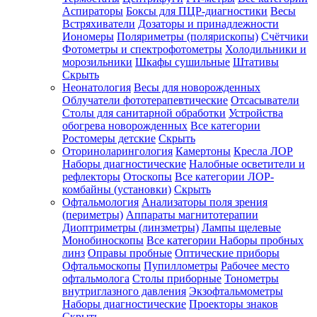
Аспираторы
Боксы для ПЦР-диагностики
Весы
Встряхиватели
Дозаторы и принадлежности
Иономеры
Поляриметры (полярископы)
Счётчики
Фотометры и спектрофотометры
Холодильники и
морозильники
Шкафы сушильные
Штативы
Скрыть
Неонатология
Весы для новорожденных
Облучатели фототерапевтические
Отсасыватели
Столы для санитарной обработки
Устройства
обогрева новорожденных
Все категории
Ростомеры детские
Скрыть
Оториноларингология
Камертоны
Кресла ЛОР
Наборы диагностические
Налобные осветители и
рефлекторы
Отоскопы
Все категории
ЛОР-
комбайны (установки)
Скрыть
Офтальмология
Анализаторы поля зрения
(периметры)
Аппараты магнитотерапии
Диоптриметры (линзметры)
Лампы щелевые
Монобиноскопы
Все категории
Наборы пробных
линз
Оправы пробные
Оптические приборы
Офтальмоскопы
Пупиллометры
Рабочее место
офтальмолога
Столы приборные
Тонометры
внутриглазного давления
Экзофтальмометры
Наборы диагностические
Проекторы знаков
Скрыть