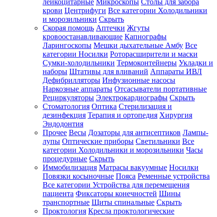
лейкоцитарные
Микроскопы
Столы для забора
крови
Центрифуги
Все категории
Холодильники
и морозильники
Скрыть
Скорая помощь
Аптечки
Жгуты
кровоостанавливающие
Капнографы
Ларингоскопы
Мешки дыхательные Амбу
Все
категории
Носилки
Роторасширители и маски
Сумки-холодильники
Термоконтейнеры
Укладки и
наборы
Штативы для вливаний
Аппараты ИВЛ
Дефибрилляторы
Инфузионные насосы
Наркозные аппараты
Отсасыватели портативные
Рециркуляторы
Электрокардиографы
Скрыть
Стоматология
Оптика
Стерилизация и
дезинфекция
Терапия и ортопедия
Хирургия
Эндодонтия
Прочее
Весы
Дозаторы для антисептиков
Лампы-
лупы
Оптические приборы
Светильники
Все
категории
Холодильники и морозильники
Часы
процедурные
Скрыть
Иммобилизация
Матрасы вакуумные
Носилки
Повязки косыночные
Пояса
Ременные устройства
Все категории
Устройства для перемещения
пациента
Фиксаторы конечностей
Шины
транспортные
Щиты спинальные
Скрыть
Проктология
Кресла проктологические