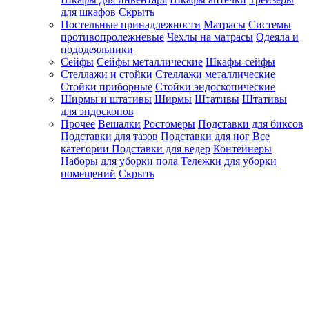
для шкафов
Скрыть
Постельные принадлежности
Матрасы
Системы
противопролежневые
Чехлы на матрасы
Одеяла и
пододеяльники
Сейфы
Сейфы металлические
Шкафы-сейфы
Стеллажи и стойки
Стеллажи металлические
Стойки приборные
Стойки эндоскопические
Ширмы и штативы
Ширмы
Штативы
Штативы
для эндоскопов
Прочее
Вешалки
Ростомеры
Подставки для биксов
Подставки для тазов
Подставки для ног
Все
категории
Подставки для ведер
Контейнеры
Наборы для уборки пола
Тележки для уборки
помещений
Скрыть