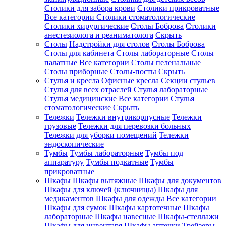
Столики для забора крови
Столики прикроватные
Все категории
Столики стоматологические
Столики хирургические
Столы Боброва
Столики
анестезиолога и реаниматолога
Скрыть
Столы
Надстройки для столов
Столы Боброва
Столы для кабинета
Столы лабораторные
Столы
палатные
Все категории
Столы пеленальные
Столы приборные
Столы-посты
Скрыть
Стулья и кресла
Офисные кресла
Секции стульев
Стулья для всех отраслей
Стулья лабораторные
Стулья медицинские
Все категории
Стулья
стоматологические
Скрыть
Тележки
Тележки внутрикорпусные
Тележки
грузовые
Тележки для перевозки больных
Тележки для уборки помещений
Тележки
эндоскопические
Тумбы
Тумбы лабораторные
Тумбы под
аппаратуру
Тумбы подкатные
Тумбы
прикроватные
Шкафы
Шкафы вытяжные
Шкафы для документов
Шкафы для ключей (ключницы)
Шкафы для
медикаментов
Шкафы для одежды
Все категории
Шкафы для сумок
Шкафы картотечные
Шкафы
лабораторные
Шкафы навесные
Шкафы-стеллажи
Шкафы для инвентаря
Шкафы аптечки
Трейзеры