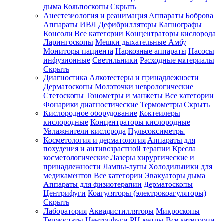
дыма
Кольпоскопы
Скрыть
Анестезиология и реанимация
Аппараты Боброва
Аппараты ИВЛ
Дефибрилляторы
Капнографы
Консоли
Все категории
Концентраторы кислорода
Ларингоскопы
Мешки дыхательные Амбу
Мониторы пациента
Наркозные аппараты
Насосы
инфузионные
Светильники
Расходные материалы
Скрыть
Диагностика
Алкотестеры и принадлежности
Дерматоскопы
Молоточки неврологические
Стетоскопы
Тонометры и манжеты
Все категории
Фонарики диагностические
Термометры
Скрыть
Кислородное оборудование
Коктейлеры
кислородные
Концентраторы кислородные
Увлажнители кислорода
Пульсоксиметры
Косметология и дерматология
Аппараты для
похудения и антивозрастной терапии
Кресла
косметологические
Лазеры хирургические и
принадлежности
Лампы-лупы
Холодильники для
медикаментов
Все категории
Эвакуаторы дыма
Аппараты для физиотерапии
Дерматоскопы
Центрифуги
Коагуляторы (электрокоагуляторы)
Скрыть
Лаборатория
Аквадистилляторы
Микроскопы
Термостаты
Центрифуги
PH-метры
Все категории