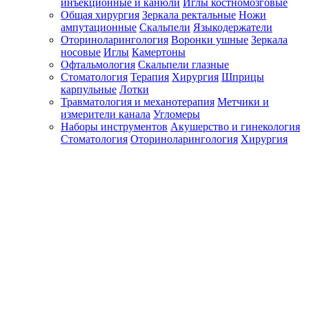
инъекционные и канюли
Иглы костномозговые
Общая хирургия
Зеркала ректальные
Ножи
ампутационные
Скальпели
Языкодержатели
Оториноларингология
Воронки ушные
Зеркала
носовые
Иглы
Камертоны
Офтальмология
Скальпели глазные
Стоматология
Терапия
Хирургия
Шприцы
карпульные
Лотки
Травматология и механотерапия
Метчики и
измерители канала
Угломеры
Наборы инструментов
Акушерство и гинекология
Стоматология
Оториноларингология
Хирургия