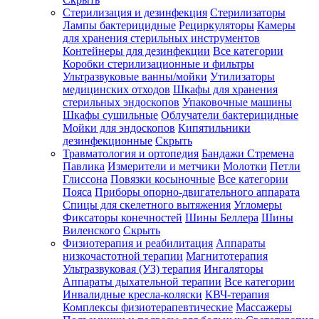
Стерилизация и дезинфекция
Стерилизаторы
Лампы бактерицидные
Рециркуляторы
Камеры
для хранения стерильных инструментов
Контейнеры для дезинфекции
Все категории
Коробки стерилизационные и фильтры
Ультразвуковые ванны/мойки
Утилизаторы
медицинских отходов
Шкафы для хранения
стерильных эндоскопов
Упаковочные машины
Шкафы сушильные
Облучатели бактерицидные
Мойки для эндоскопов
Кипятильники
дезинфекционные
Скрыть
Травматология и ортопедия
Бандажи Стремена
Павлика
Измерители и метчики
Молотки
Петли
Глиссона
Повязки косыночные
Все категории
Пояса
Приборы опорно-двигательного аппарата
Спицы для скелетного вытяжения
Угломеры
Фиксаторы конечностей
Шины Беллера
Шины
Виленского
Скрыть
Физиотерапия и реабилитация
Аппараты
низкочастотной терапии
Магнитотерапия
Ультразвуковая (УЗ) терапия
Ингаляторы
Аппараты дыхательной терапии
Все категории
Инвалидные кресла-коляски
КВЧ-терапия
Комплексы физиотерапевтические
Массажеры