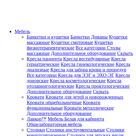
Мебель
Банкетки и кушетки
Банкетки
Диваны
Кушетки
массажные
Кушетки смотровые
Кушетки
физиотерапевтические
Все категории
Столы
массажные
Дополнительное оборудование
Скрыть
Кресла пациента
Кресла вестибулярные
Кресла
гериатрические
Кресла гинекологические
Кресла
диализные
Кресла для забора крови и процедур
Все категории
Кресла для ЭЭГ и ЭХО-ЭГ
Кресла
донорские
Кресла косметологические
Кресла
отоларингологические
Кресла проктологические
Дополнительное оборудование
Скрыть
Кровати
Кровати для детей и новорожденных
Кровати общебольничные
Кровати
функциональные
Кровати металлические
Дополнительное оборудование
Лавкор™
Мебель Белая для кабинета
Общелабораторная мебель
Столики
Столики инструментальные
Столики
манипуляционные
Столики для детских весов