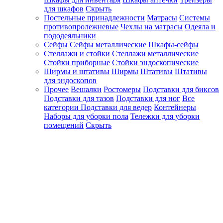
для шкафов
Скрыть
Постельные принадлежности
Матрасы
Системы
противопролежневые
Чехлы на матрасы
Одеяла и
пододеяльники
Сейфы
Сейфы металлические
Шкафы-сейфы
Стеллажи и стойки
Стеллажи металлические
Стойки приборные
Стойки эндоскопические
Ширмы и штативы
Ширмы
Штативы
Штативы
для эндоскопов
Прочее
Вешалки
Ростомеры
Подставки для биксов
Подставки для тазов
Подставки для ног
Все
категории
Подставки для ведер
Контейнеры
Наборы для уборки пола
Тележки для уборки
помещений
Скрыть