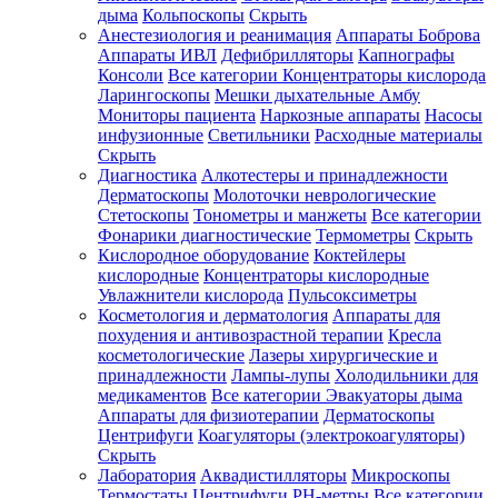
дыма
Кольпоскопы
Скрыть
Анестезиология и реанимация
Аппараты Боброва
Аппараты ИВЛ
Дефибрилляторы
Капнографы
Консоли
Все категории
Концентраторы кислорода
Ларингоскопы
Мешки дыхательные Амбу
Мониторы пациента
Наркозные аппараты
Насосы
инфузионные
Светильники
Расходные материалы
Скрыть
Диагностика
Алкотестеры и принадлежности
Дерматоскопы
Молоточки неврологические
Стетоскопы
Тонометры и манжеты
Все категории
Фонарики диагностические
Термометры
Скрыть
Кислородное оборудование
Коктейлеры
кислородные
Концентраторы кислородные
Увлажнители кислорода
Пульсоксиметры
Косметология и дерматология
Аппараты для
похудения и антивозрастной терапии
Кресла
косметологические
Лазеры хирургические и
принадлежности
Лампы-лупы
Холодильники для
медикаментов
Все категории
Эвакуаторы дыма
Аппараты для физиотерапии
Дерматоскопы
Центрифуги
Коагуляторы (электрокоагуляторы)
Скрыть
Лаборатория
Аквадистилляторы
Микроскопы
Термостаты
Центрифуги
PH-метры
Все категории