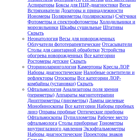
Аспираторы
Боксы для ПЦР-диагностики
Весы
Встряхиватели
Дозаторы и принадлежности
Иономеры
Поляриметры (полярископы)
Счётчики
Фотометры и спектрофотометры
Холодильники и
морозильники
Шкафы сушильные
Штативы
Скрыть
Неонатология
Весы для новорожденных
Облучатели фототерапевтические
Отсасыватели
Столы для санитарной обработки
Устройства
обогрева новорожденных
Все категории
Ростомеры детские
Скрыть
Оториноларингология
Камертоны
Кресла ЛОР
Наборы диагностические
Налобные осветители и
рефлекторы
Отоскопы
Все категории
ЛОР-
комбайны (установки)
Скрыть
Офтальмология
Анализаторы поля зрения
(периметры)
Аппараты магнитотерапии
Диоптриметры (линзметры)
Лампы щелевые
Монобиноскопы
Все категории
Наборы пробных
линз
Оправы пробные
Оптические приборы
Офтальмоскопы
Пупиллометры
Рабочее место
офтальмолога
Столы приборные
Тонометры
внутриглазного давления
Экзофтальмометры
Наборы диагностические
Проекторы знаков
Скрыть