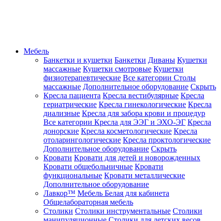
Мебель
Банкетки и кушетки
Банкетки
Диваны
Кушетки
массажные
Кушетки смотровые
Кушетки
физиотерапевтические
Все категории
Столы
массажные
Дополнительное оборудование
Скрыть
Кресла пациента
Кресла вестибулярные
Кресла
гериатрические
Кресла гинекологические
Кресла
диализные
Кресла для забора крови и процедур
Все категории
Кресла для ЭЭГ и ЭХО-ЭГ
Кресла
донорские
Кресла косметологические
Кресла
отоларингологические
Кресла проктологические
Дополнительное оборудование
Скрыть
Кровати
Кровати для детей и новорожденных
Кровати общебольничные
Кровати
функциональные
Кровати металлические
Дополнительное оборудование
Лавкор™
Мебель Белая для кабинета
Общелабораторная мебель
Столики
Столики инструментальные
Столики
манипуляционные
Столики для детских весов