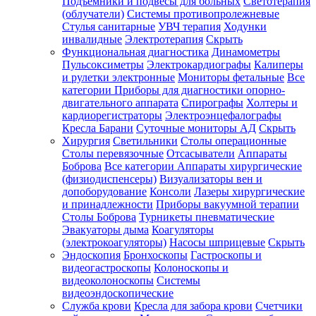
Подъемники и подвесы для больных
Светотерапия
(облучатели)
Системы противопролежневые
Стулья санитарные
УВЧ терапия
Ходунки
инвалидные
Электротерапия
Скрыть
Функциональная диагностика
Динамометры
Пульсоксиметры
Электрокардиографы
Калиперы
и рулетки электронные
Мониторы фетальные
Все
категории
Приборы для диагностики опорно-
двигательного аппарата
Спирографы
Холтеры и
кардиорегистраторы
Электроэнцефалографы
Кресла Барани
Суточные мониторы АД
Скрыть
Хирургия
Светильники
Столы операционные
Столы перевязочные
Отсасыватели
Аппараты
Боброва
Все категории
Аппараты хирургические
(физиодиспенсеры)
Визуализаторы вен и
допоборудование
Консоли
Лазеры хирургические
и принадлежности
Приборы вакуумной терапии
Столы Боброва
Турникеты пневматические
Эвакуаторы дыма
Коагуляторы
(электрокоагуляторы)
Насосы шприцевые
Скрыть
Эндоскопия
Бронхоскопы
Гастроскопы и
видеогастроскопы
Колоноскопы и
видеоколоноскопы
Системы
видеоэндоскопические
Служба крови
Кресла для забора крови
Счетчики