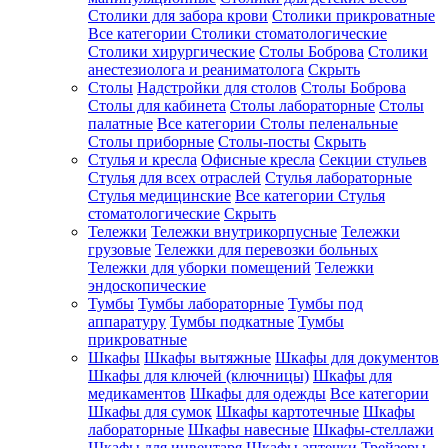
Столики для забора крови
Столики прикроватные
Все категории
Столики стоматологические
Столики хирургические
Столы Боброва
Столики
анестезиолога и реаниматолога
Скрыть
Столы
Надстройки для столов
Столы Боброва
Столы для кабинета
Столы лабораторные
Столы
палатные
Все категории
Столы пеленальные
Столы приборные
Столы-посты
Скрыть
Стулья и кресла
Офисные кресла
Секции стульев
Стулья для всех отраслей
Стулья лабораторные
Стулья медицинские
Все категории
Стулья
стоматологические
Скрыть
Тележки
Тележки внутрикорпусные
Тележки
грузовые
Тележки для перевозки больных
Тележки для уборки помещений
Тележки
эндоскопические
Тумбы
Тумбы лабораторные
Тумбы под
аппаратуру
Тумбы подкатные
Тумбы
прикроватные
Шкафы
Шкафы вытяжные
Шкафы для документов
Шкафы для ключей (ключницы)
Шкафы для
медикаментов
Шкафы для одежды
Все категории
Шкафы для сумок
Шкафы картотечные
Шкафы
лабораторные
Шкафы навесные
Шкафы-стеллажи
Шкафы для инвентаря
Шкафы аптечки
Трейзеры