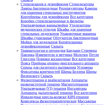
Стерилизация и дезинфекция
Стерилизаторы
Лампы бактерицидные
Рециркуляторы
Камеры
для хранения стерильных инструментов
Контейнеры для дезинфекции
Все категории
Коробки стерилизационные и фильтры
Ультразвуковые ванны/мойки
Утилизаторы
медицинских отходов
Шкафы для хранения
стерильных эндоскопов
Упаковочные машины
Шкафы сушильные
Облучатели бактерицидные
Мойки для эндоскопов
Кипятильники
дезинфекционные
Скрыть
Травматология и ортопедия
Бандажи Стремена
Павлика
Измерители и метчики
Молотки
Петли
Глиссона
Повязки косыночные
Все категории
Пояса
Приборы опорно-двигательного аппарата
Спицы для скелетного вытяжения
Угломеры
Фиксаторы конечностей
Шины Беллера
Шины
Виленского
Скрыть
Физиотерапия и реабилитация
Аппараты
низкочастотной терапии
Магнитотерапия
Ультразвуковая (УЗ) терапия
Ингаляторы
Аппараты дыхательной терапии
Все категории
Инвалидные кресла-коляски
КВЧ-терапия
Комплексы физиотерапевтические
Массажеры