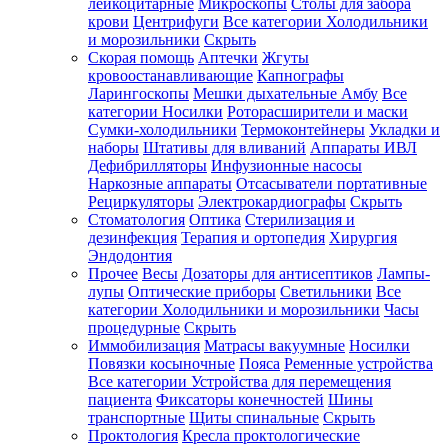
лейкоцитарные
Микроскопы
Столы для забора
крови
Центрифуги
Все категории
Холодильники
и морозильники
Скрыть
Скорая помощь
Аптечки
Жгуты
кровоостанавливающие
Капнографы
Ларингоскопы
Мешки дыхательные Амбу
Все
категории
Носилки
Роторасширители и маски
Сумки-холодильники
Термоконтейнеры
Укладки и
наборы
Штативы для вливаний
Аппараты ИВЛ
Дефибрилляторы
Инфузионные насосы
Наркозные аппараты
Отсасыватели портативные
Рециркуляторы
Электрокардиографы
Скрыть
Стоматология
Оптика
Стерилизация и
дезинфекция
Терапия и ортопедия
Хирургия
Эндодонтия
Прочее
Весы
Дозаторы для антисептиков
Лампы-
лупы
Оптические приборы
Светильники
Все
категории
Холодильники и морозильники
Часы
процедурные
Скрыть
Иммобилизация
Матрасы вакуумные
Носилки
Повязки косыночные
Пояса
Ременные устройства
Все категории
Устройства для перемещения
пациента
Фиксаторы конечностей
Шины
транспортные
Щиты спинальные
Скрыть
Проктология
Кресла проктологические