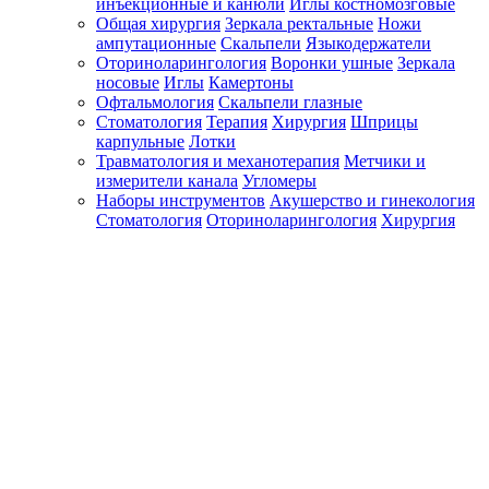
инъекционные и канюли
Иглы костномозговые
Общая хирургия
Зеркала ректальные
Ножи
ампутационные
Скальпели
Языкодержатели
Оториноларингология
Воронки ушные
Зеркала
носовые
Иглы
Камертоны
Офтальмология
Скальпели глазные
Стоматология
Терапия
Хирургия
Шприцы
карпульные
Лотки
Травматология и механотерапия
Метчики и
измерители канала
Угломеры
Наборы инструментов
Акушерство и гинекология
Стоматология
Оториноларингология
Хирургия