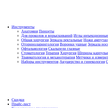
Инструменты
Анатомия
Пинцеты
Для проколов и впрыскиваний
Иглы инъекционные
Общая хирургия
Зеркала ректальные
Ножи ампута
Оториноларингология
Воронки ушные
Зеркала но
Офтальмология
Скальпели глазные
Стоматология
Терапия
Хирургия
Шприцы карпуль
Травматология и механотерапия
Метчики и измерит
Наборы инструментов
Акушерство и гинекология
С
Скидки
Прайс-лист