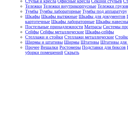
Стулья и кресла
Офисные кресла
Секции стульев
Ст
Тележки
Тележки внутрикорпусные
Тележки грузо
Тумбы
Тумбы лабораторные
Тумбы под аппаратуру
Шкафы
Шкафы вытяжные
Шкафы для документов
картотечные
Шкафы лабораторные
Шкафы навесны
Постельные принадлежности
Матрасы
Системы пр
Сейфы
Сейфы металлические
Шкафы-сейфы
Стеллажи и стойки
Стеллажи металлические
Стойк
Ширмы и штативы
Ширмы
Штативы
Штативы для 
Прочее
Вешалки
Ростомеры
Подставки для биксов
уборки помещений
Скрыть