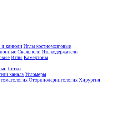
 и канюли
Иглы костномозговые
ционные
Скальпели
Языкодержатели
совые
Иглы
Камертоны
ные
Лотки
ели канала
Угломеры
томатология
Оториноларингология
Хирургия