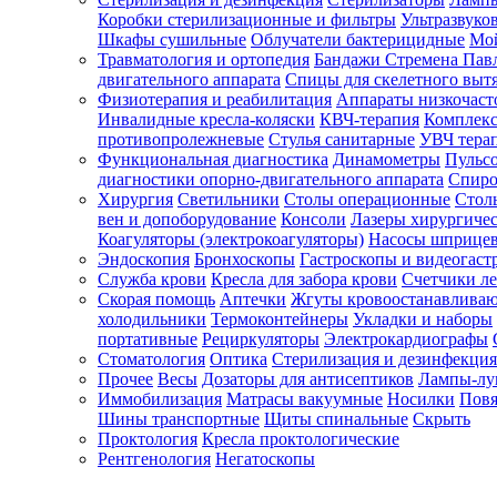
Коробки стерилизационные и фильтры
Ультразвуко
Шкафы сушильные
Облучатели бактерицидные
Мой
Травматология и ортопедия
Бандажи Стремена Пав
Зарегистрироваться
двигательного аппарата
Спицы для скелетного выт
Физиотерапия и реабилитация
Аппараты низкочаст
Инвалидные кресла-коляски
КВЧ-терапия
Комплекс
противопролежневые
Стулья санитарные
УВЧ тера
Функциональная диагностика
Динамометры
Пульс
Зачем
диагностики опорно-двигательного аппарата
Спиро
регистрироваться?
Хирургия
Светильники
Столы операционные
Стол
вен и допоборудование
Консоли
Лазеры хирургиче
Все
Коагуляторы (электрокоагуляторы)
Насосы шприце
покупки
Эндоскопия
Бронхоскопы
Гастроскопы и видеогаст
в
одном
Служба крови
Кресла для забора крови
Счетчики л
месте
Скорая помощь
Аптечки
Жгуты кровоостанавлива
Личный
холодильники
Термоконтейнеры
Укладки и наборы
менеджер
портативные
Рециркуляторы
Электрокардиографы
Стоматология
Оптика
Стерилизация и дезинфекция
Отслеживание
статуса
Прочее
Весы
Дозаторы для антисептиков
Лампы-л
заказа
Иммобилизация
Матрасы вакуумные
Носилки
Повя
Шины транспортные
Щиты спинальные
Скрыть
Проктология
Кресла проктологические
Рентгенология
Негатоскопы