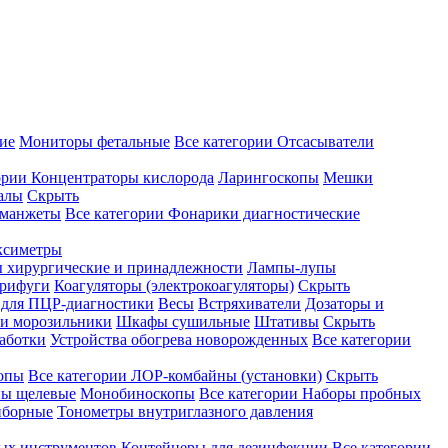
ие
Мониторы фетальные
Все категории
Отсасыватели
ории
Концентраторы кислорода
Ларингоскопы
Мешки
алы
Скрыть
 манжеты
Все категории
Фонарики диагностические
ксиметры
ы хирургические и принадлежности
Лампы-лупы
рифуги
Коагуляторы (электрокоагуляторы)
Скрыть
 для ПЦР-диагностики
Весы
Встряхиватели
Дозаторы и
и морозильники
Шкафы сушильные
Штативы
Скрыть
аботки
Устройства обогрева новорожденных
Все категории
опы
Все категории
ЛОР-комбайны (установки)
Скрыть
ы щелевые
Монобиноскопы
Все категории
Наборы пробных
иборные
Тонометры внутриглазного давления
ных инструментов
Контейнеры для дезинфекции
Все категории