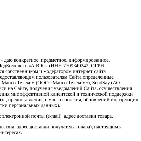
х» даю конкретное, предметное, информированное,
 «МедКомплекс «А.В.К.» (ИНН 7709349242, ОГРН
муся собственником и модератором интернет-сайта
редоставляющим пользователям Сайта определенные
, Манго Телеком (ООО «Манго Телеком»), SendSay (АО
си на Сайте, получения уведомлений Сайта, осуществления
ления мне эффективной клиентской и технической поддержки
та, предоставления, с моего согласия, обновлений информации
отки персональных данных).
электронной почты (е-mail), адрес доставки товара.
ефона, адрес доставки получателя товара), настоящим я
интересах.