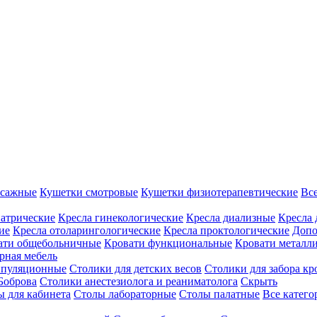
ссажные
Кушетки смотровые
Кушетки физиотерапевтические
Вс
иатрические
Кресла гинекологические
Кресла диализные
Кресла 
ие
Кресла отоларингологические
Кресла проктологические
Допо
ати общебольничные
Кровати функциональные
Кровати металл
рная мебель
ипуляционные
Столики для детских весов
Столики для забора кр
Боброва
Столики анестезиолога и реаниматолога
Скрыть
ы для кабинета
Столы лабораторные
Столы палатные
Все катег