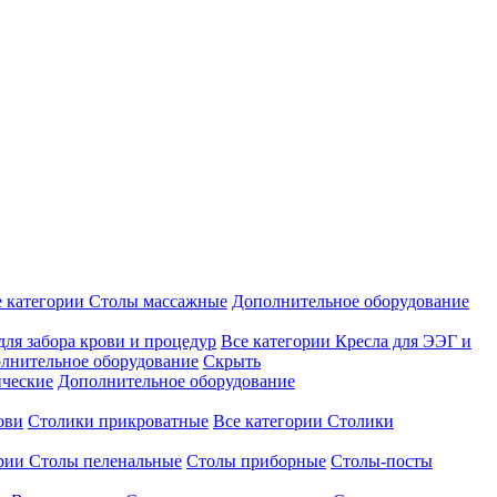
е категории
Столы массажные
Дополнительное оборудование
для забора крови и процедур
Все категории
Кресла для ЭЭГ и
лнительное оборудование
Скрыть
ические
Дополнительное оборудование
ови
Столики прикроватные
Все категории
Столики
ории
Столы пеленальные
Столы приборные
Столы-посты