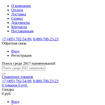
О компании
Восстановление
Обратная
Вход
Регистрация
Оплата
пароля
связь
На
Доставка
вашу
Сервис
почту
Только
Только
Документы
test@example.com
для
для
Ваше
Введите
Заполните
отправлена
Контакты
ИП
ИП
новый
Пароль
На
сообщение
ссылка.
форму.
и
и
Поставщикам
пароль
успешно
вашу
успешно
юр.
юр.
Перейдите
лиц
лиц
отправлено.
восстановлен
почту
+7 (495) 792-54-99
,
8-800-700-23-23
Мы
по
test@test.ru
ней
Обратная связь
отправим
для
отправлена
вам
завершения
Вход
ссылка.
регистрации.
ссылку
Регистрация
Войти
на
указанный
Поиск среди 2817 наименований
Перейдите
Сообщение
Ок
электронный
по
адрес,
ней
Сравнение
товаров
перейдя
для
+7 (495) 792-54-99
,
8-800-700-23-23
по
смены
Запомнить
Забыли
0
товаров
0 руб.
которой
пароля.
меня
пароль?
Скидка
Сменить
вы
0 руб.
сможете
пароль
Войти
Я принимаю условия
задать
Вход
пользовательского