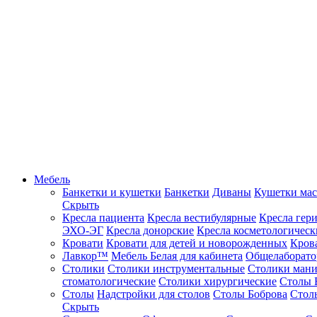
Мебель
Банкетки и кушетки
Банкетки
Диваны
Кушетки ма
Скрыть
Кресла пациента
Кресла вестибулярные
Кресла гер
ЭХО-ЭГ
Кресла донорские
Кресла косметологическ
Кровати
Кровати для детей и новорожденных
Кров
Лавкор™
Мебель Белая для кабинета
Общелаборато
Столики
Столики инструментальные
Столики ман
стоматологические
Столики хирургические
Столы 
Столы
Надстройки для столов
Столы Боброва
Стол
Скрыть