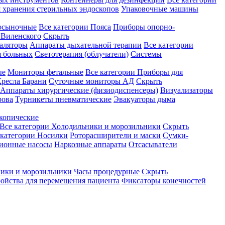
 хранения стерильных эндоскопов
Упаковочные машины
осыночные
Все категории
Пояса
Приборы опорно-
Виленского
Скрыть
аляторы
Аппараты дыхательной терапии
Все категории
я больных
Светотерапия (облучатели)
Системы
ые
Мониторы фетальные
Все категории
Приборы для
ресла Барани
Суточные мониторы АД
Скрыть
Аппараты хирургические (физиодиспенсеры)
Визуализаторы
рова
Турникеты пневматические
Эвакуаторы дыма
копические
Все категории
Холодильники и морозильники
Скрыть
 категории
Носилки
Роторасширители и маски
Сумки-
ионные насосы
Наркозные аппараты
Отсасыватели
ики и морозильники
Часы процедурные
Скрыть
ройства для перемещения пациента
Фиксаторы конечностей