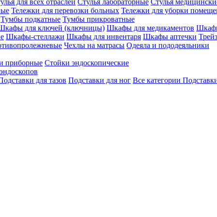
улья для всех отраслей
Стулья лабораторные
Стулья медицински
вые
Тележки для перевозки больных
Тележки для уборки помещ
Тумбы подкатные
Тумбы прикроватные
Шкафы для ключей (ключницы)
Шкафы для медикаментов
Шкафы
е
Шкафы-стеллажи
Шкафы для инвентаря
Шкафы аптечки
Трей
отивопролежневые
Чехлы на матрасы
Одеяла и пододеяльники
и приборные
Стойки эндоскопические
эндоскопов
Подставки для тазов
Подставки для ног
Все категории
Подставки