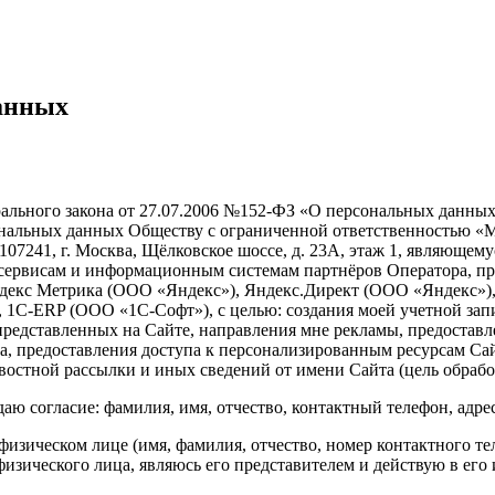
данных
ерального закона от 27.07.2006 №152-ФЗ «О персональных данны
рсональных данных Обществу с ограниченной ответственностью
 107241, г. Москва, Щёлковское шоссе, д. 23А, этаж 1, являюще
м сервисам и информационным системам партнёров Оператора, п
ндекс Метрика (ООО «Яндекс»), Яндекс.Директ (ООО «Яндекс»)
1С-ERP (ООО «1С-Софт»), с целью: создания моей учетной запи
представленных на Сайте, направления мне рекламы, предостав
, предоставления доступа к персонализированным ресурсам Сай
востной рассылки и иных сведений от имени Сайта (цель обраб
ю согласие: фамилия, имя, отчество, контактный телефон, адрес 
зическом лице (имя, фамилия, отчество, номер контактного тел
изического лица, являюсь его представителем и действую в его 