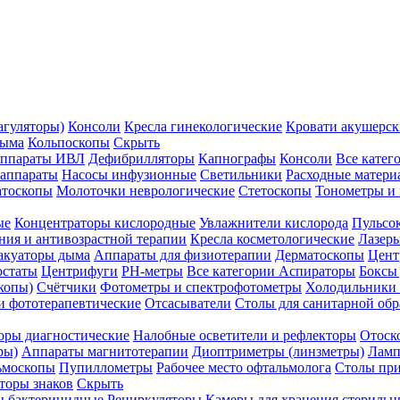
агуляторы)
Консоли
Кресла гинекологические
Кровати акушерск
дыма
Кольпоскопы
Скрыть
ппараты ИВЛ
Дефибрилляторы
Капнографы
Консоли
Все катег
 аппараты
Насосы инфузионные
Светильники
Расходные матери
атоскопы
Молоточки неврологические
Стетоскопы
Тонометры и
ые
Концентраторы кислородные
Увлажнители кислорода
Пульсо
ния и антивозрастной терапии
Кресла косметологические
Лазер
акуаторы дыма
Аппараты для физиотерапии
Дерматоскопы
Цент
остаты
Центрифуги
PH-метры
Все категории
Аспираторы
Боксы
копы)
Счётчики
Фотометры и спектрофотометры
Холодильники 
и фототерапевтические
Отсасыватели
Столы для санитарной обр
оры диагностические
Налобные осветители и рефлекторы
Отоск
ры)
Аппараты магнитотерапии
Диоптриметры (линзметры)
Ламп
ьмоскопы
Пупиллометры
Рабочее место офтальмолога
Столы пр
торы знаков
Скрыть
 бактерицидные
Рециркуляторы
Камеры для хранения стериль