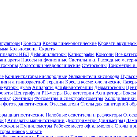
агуляторы)
Консоли
Кресла гинекологические
Кровати акушерск
дыма
Кольпоскопы
Скрыть
ппараты ИВЛ
Дефибрилляторы
Капнографы
Консоли
Все катег
 аппараты
Насосы инфузионные
Светильники
Расходные матери
атоскопы
Молоточки неврологические
Стетоскопы
Тонометры и
ые
Концентраторы кислородные
Увлажнители кислорода
Пульсо
ния и антивозрастной терапии
Кресла косметологические
Лазер
акуаторы дыма
Аппараты для физиотерапии
Дерматоскопы
Цент
остаты
Центрифуги
PH-метры
Все категории
Аспираторы
Боксы
копы)
Счётчики
Фотометры и спектрофотометры
Холодильники 
и фототерапевтические
Отсасыватели
Столы для санитарной обр
оры диагностические
Налобные осветители и рефлекторы
Отоск
ры)
Аппараты магнитотерапии
Диоптриметры (линзметры)
Ламп
ьмоскопы
Пупиллометры
Рабочее место офтальмолога
Столы пр
торы знаков
Скрыть
 бактерицидные
Рециркуляторы
Камеры для хранения стериль