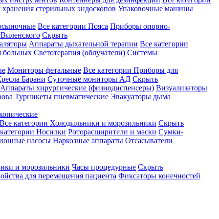
 хранения стерильных эндоскопов
Упаковочные машины
осыночные
Все категории
Пояса
Приборы опорно-
Виленского
Скрыть
аляторы
Аппараты дыхательной терапии
Все категории
я больных
Светотерапия (облучатели)
Системы
ые
Мониторы фетальные
Все категории
Приборы для
ресла Барани
Суточные мониторы АД
Скрыть
Аппараты хирургические (физиодиспенсеры)
Визуализаторы
рова
Турникеты пневматические
Эвакуаторы дыма
копические
Все категории
Холодильники и морозильники
Скрыть
 категории
Носилки
Роторасширители и маски
Сумки-
ионные насосы
Наркозные аппараты
Отсасыватели
ики и морозильники
Часы процедурные
Скрыть
ройства для перемещения пациента
Фиксаторы конечностей