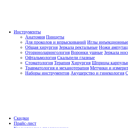
Инструменты
Анатомия
Пинцеты
Для проколов и впрыскиваний
Иглы инъекционные
Общая хирургия
Зеркала ректальные
Ножи ампута
Оториноларингология
Воронки ушные
Зеркала но
Офтальмология
Скальпели глазные
Стоматология
Терапия
Хирургия
Шприцы карпуль
Травматология и механотерапия
Метчики и измерит
Наборы инструментов
Акушерство и гинекология
С
Скидки
Прайс-лист