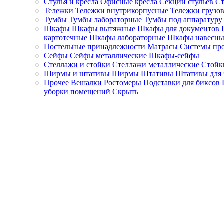
Стулья и кресла
Офисные кресла
Секции стульев
Ст
Тележки
Тележки внутрикорпусные
Тележки грузо
Тумбы
Тумбы лабораторные
Тумбы под аппаратуру
Шкафы
Шкафы вытяжные
Шкафы для документов
картотечные
Шкафы лабораторные
Шкафы навесны
Постельные принадлежности
Матрасы
Системы пр
Сейфы
Сейфы металлические
Шкафы-сейфы
Стеллажи и стойки
Стеллажи металлические
Стойк
Ширмы и штативы
Ширмы
Штативы
Штативы для 
Прочее
Вешалки
Ростомеры
Подставки для биксов
уборки помещений
Скрыть