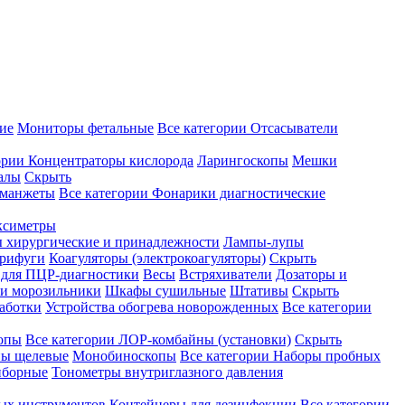
ие
Мониторы фетальные
Все категории
Отсасыватели
ории
Концентраторы кислорода
Ларингоскопы
Мешки
алы
Скрыть
 манжеты
Все категории
Фонарики диагностические
ксиметры
ы хирургические и принадлежности
Лампы-лупы
рифуги
Коагуляторы (электрокоагуляторы)
Скрыть
 для ПЦР-диагностики
Весы
Встряхиватели
Дозаторы и
и морозильники
Шкафы сушильные
Штативы
Скрыть
аботки
Устройства обогрева новорожденных
Все категории
опы
Все категории
ЛОР-комбайны (установки)
Скрыть
ы щелевые
Монобиноскопы
Все категории
Наборы пробных
иборные
Тонометры внутриглазного давления
ных инструментов
Контейнеры для дезинфекции
Все категории