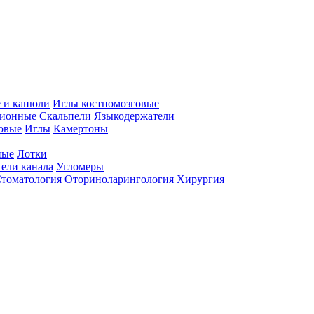
 и канюли
Иглы костномозговые
ционные
Скальпели
Языкодержатели
совые
Иглы
Камертоны
ные
Лотки
ели канала
Угломеры
томатология
Оториноларингология
Хирургия