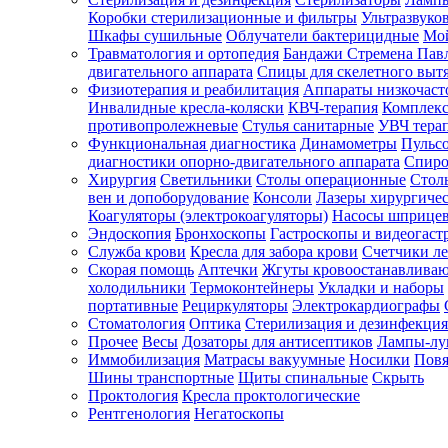
Коробки стерилизационные и фильтры
Ультразвуко
Шкафы сушильные
Облучатели бактерицидные
Мой
Травматология и ортопедия
Бандажи Стремена Пав
Зарегистрироваться
двигательного аппарата
Спицы для скелетного выт
Физиотерапия и реабилитация
Аппараты низкочаст
Инвалидные кресла-коляски
КВЧ-терапия
Комплекс
противопролежневые
Стулья санитарные
УВЧ тера
Функциональная диагностика
Динамометры
Пульс
Зачем
диагностики опорно-двигательного аппарата
Спиро
регистрироваться?
Хирургия
Светильники
Столы операционные
Стол
вен и допоборудование
Консоли
Лазеры хирургиче
Все
Коагуляторы (электрокоагуляторы)
Насосы шприце
покупки
Эндоскопия
Бронхоскопы
Гастроскопы и видеогаст
в
одном
Служба крови
Кресла для забора крови
Счетчики л
месте
Скорая помощь
Аптечки
Жгуты кровоостанавлива
Личный
холодильники
Термоконтейнеры
Укладки и наборы
менеджер
портативные
Рециркуляторы
Электрокардиографы
Стоматология
Оптика
Стерилизация и дезинфекция
Отслеживание
статуса
Прочее
Весы
Дозаторы для антисептиков
Лампы-л
заказа
Иммобилизация
Матрасы вакуумные
Носилки
Повя
Шины транспортные
Щиты спинальные
Скрыть
Проктология
Кресла проктологические
Рентгенология
Негатоскопы