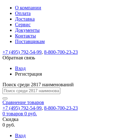
О компании
Восстановление
Обратная
Вход
Регистрация
Оплата
пароля
связь
На
Доставка
вашу
Сервис
почту
Только
Только
Документы
test@example.com
для
для
Ваше
Введите
Заполните
отправлена
Контакты
ИП
ИП
новый
Пароль
На
сообщение
ссылка.
форму.
и
и
Поставщикам
пароль
успешно
вашу
успешно
юр.
юр.
Перейдите
лиц
лиц
отправлено.
восстановлен
почту
+7 (495) 792-54-99
,
8-800-700-23-23
Мы
по
test@test.ru
ней
Обратная связь
отправим
для
отправлена
вам
завершения
Вход
ссылка.
регистрации.
ссылку
Регистрация
Войти
на
указанный
Поиск среди 2817 наименований
Перейдите
Сообщение
Ок
электронный
по
адрес,
ней
Сравнение
товаров
перейдя
для
+7 (495) 792-54-99
,
8-800-700-23-23
по
смены
Запомнить
Забыли
0
товаров
0 руб.
которой
пароля.
меня
пароль?
Скидка
Сменить
вы
0 руб.
сможете
пароль
Войти
Я принимаю условия
задать
Вход
пользовательского