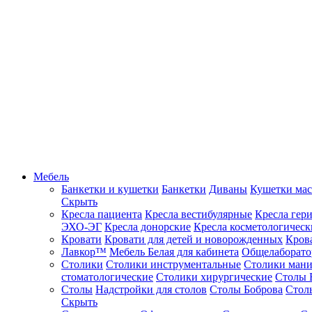
Мебель
Банкетки и кушетки
Банкетки
Диваны
Кушетки ма
Скрыть
Кресла пациента
Кресла вестибулярные
Кресла гер
ЭХО-ЭГ
Кресла донорские
Кресла косметологическ
Кровати
Кровати для детей и новорожденных
Кров
Лавкор™
Мебель Белая для кабинета
Общелаборато
Столики
Столики инструментальные
Столики ман
стоматологические
Столики хирургические
Столы 
Столы
Надстройки для столов
Столы Боброва
Стол
Скрыть