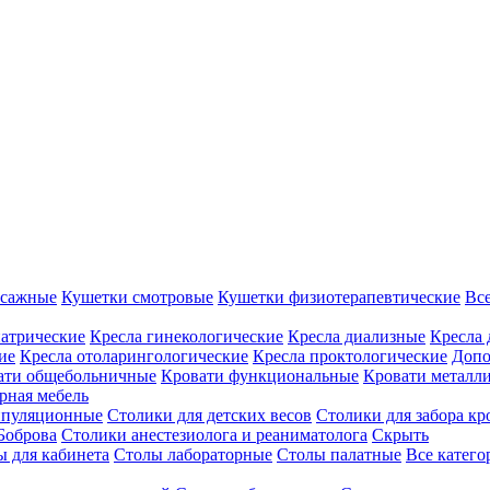
ссажные
Кушетки смотровые
Кушетки физиотерапевтические
Вс
иатрические
Кресла гинекологические
Кресла диализные
Кресла 
ие
Кресла отоларингологические
Кресла проктологические
Допо
ати общебольничные
Кровати функциональные
Кровати металл
рная мебель
ипуляционные
Столики для детских весов
Столики для забора кр
Боброва
Столики анестезиолога и реаниматолога
Скрыть
ы для кабинета
Столы лабораторные
Столы палатные
Все катег