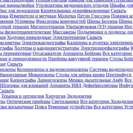
вые ванны/мойки
Утилизаторы медицинских отходов
Шкафы для
ки для эндоскопов
Кипятильники дезинфекционные
Скрыть
лика
Измерители и метчики
Молотки
Петли Глиссона
Повязки к
яжения
Угломеры
Фиксаторы конечностей
Шины Беллера
Шины 
отной терапии
Магнитотерапия
Ультразвуковая (УЗ) терапия
Инг
ы физиотерапевтические
Массажеры
Подъемники и подвесы дл
пия
Ходунки инвалидные
Электротерапия
Скрыть
оксиметры
Электрокардиографы
Калиперы и рулетки электронн
графы
Холтеры и кардиорегистраторы
Электроэнцефалографы
К
ы перевязочные
Отсасыватели
Аппараты Боброва
Все категории
ские и принадлежности
Приборы вакуумной терапии
Столы Боб
вые
Скрыть
роскопы
Колоноскопы и видеоколоноскопы
Системы видеоэндос
ейкоцитарные
Микроскопы
Столы для забора крови
Центрифуги
ющие
Капнографы
Ларингоскопы
Мешки дыхательные Амбу
Все
Штативы для вливаний
Аппараты ИВЛ
Дефибрилляторы
Инфуз
Скрыть
Терапия и ортопедия
Хирургия
Эндодонтия
упы
Оптические приборы
Светильники
Все категории
Холодильн
зки косыночные
Пояса
Ременные устройства
Все категории
Уст