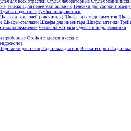
улья для всех отраслей
Стулья лабораторные
Стулья медицински
вые
Тележки для перевозки больных
Тележки для уборки помещ
Тумбы подкатные
Тумбы прикроватные
Шкафы для ключей (ключницы)
Шкафы для медикаментов
Шкафы
е
Шкафы-стеллажи
Шкафы для инвентаря
Шкафы аптечки
Трей
отивопролежневые
Чехлы на матрасы
Одеяла и пододеяльники
и приборные
Стойки эндоскопические
эндоскопов
Подставки для тазов
Подставки для ног
Все категории
Подставки