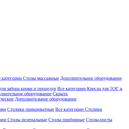
е категории
Столы массажные
Дополнительное оборудование
для забора крови и процедур
Все категории
Кресла для ЭЭГ и
лнительное оборудование
Скрыть
ические
Дополнительное оборудование
ови
Столики прикроватные
Все категории
Столики
ории
Столы пеленальные
Столы приборные
Столы-посты