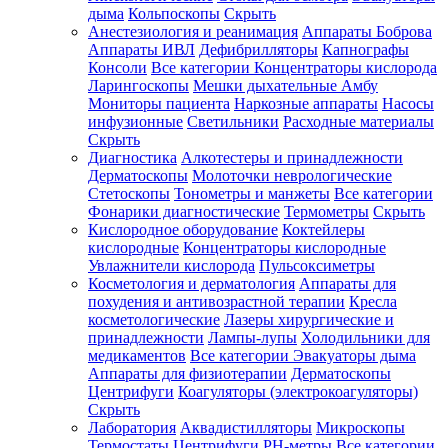
дыма
Кольпоскопы
Скрыть
Анестезиология и реанимация
Аппараты Боброва
Аппараты ИВЛ
Дефибрилляторы
Капнографы
Консоли
Все категории
Концентраторы кислорода
Ларингоскопы
Мешки дыхательные Амбу
Мониторы пациента
Наркозные аппараты
Насосы
инфузионные
Светильники
Расходные материалы
Скрыть
Диагностика
Алкотестеры и принадлежности
Дерматоскопы
Молоточки неврологические
Стетоскопы
Тонометры и манжеты
Все категории
Фонарики диагностические
Термометры
Скрыть
Кислородное оборудование
Коктейлеры
кислородные
Концентраторы кислородные
Увлажнители кислорода
Пульсоксиметры
Косметология и дерматология
Аппараты для
похудения и антивозрастной терапии
Кресла
косметологические
Лазеры хирургические и
принадлежности
Лампы-лупы
Холодильники для
медикаментов
Все категории
Эвакуаторы дыма
Аппараты для физиотерапии
Дерматоскопы
Центрифуги
Коагуляторы (электрокоагуляторы)
Скрыть
Лаборатория
Аквадистилляторы
Микроскопы
Термостаты
Центрифуги
PH-метры
Все категории