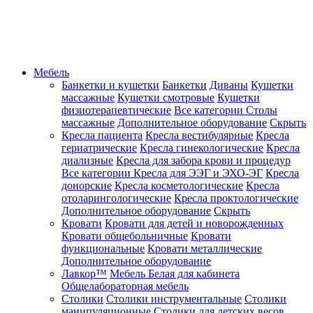
Мебель
Банкетки и кушетки
Банкетки
Диваны
Кушетки
массажные
Кушетки смотровые
Кушетки
физиотерапевтические
Все категории
Столы
массажные
Дополнительное оборудование
Скрыть
Кресла пациента
Кресла вестибулярные
Кресла
гериатрические
Кресла гинекологические
Кресла
диализные
Кресла для забора крови и процедур
Все категории
Кресла для ЭЭГ и ЭХО-ЭГ
Кресла
донорские
Кресла косметологические
Кресла
отоларингологические
Кресла проктологические
Дополнительное оборудование
Скрыть
Кровати
Кровати для детей и новорожденных
Кровати общебольничные
Кровати
функциональные
Кровати металлические
Дополнительное оборудование
Лавкор™
Мебель Белая для кабинета
Общелабораторная мебель
Столики
Столики инструментальные
Столики
манипуляционные
Столики для детских весов