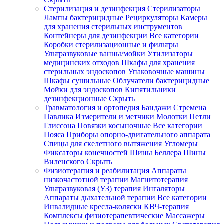
Стерилизация и дезинфекция
Стерилизаторы
Лампы бактерицидные
Рециркуляторы
Камеры
для хранения стерильных инструментов
Контейнеры для дезинфекции
Все категории
Коробки стерилизационные и фильтры
Ультразвуковые ванны/мойки
Утилизаторы
медицинских отходов
Шкафы для хранения
стерильных эндоскопов
Упаковочные машины
Шкафы сушильные
Облучатели бактерицидные
Мойки для эндоскопов
Кипятильники
дезинфекционные
Скрыть
Травматология и ортопедия
Бандажи Стремена
Павлика
Измерители и метчики
Молотки
Петли
Глиссона
Повязки косыночные
Все категории
Пояса
Приборы опорно-двигательного аппарата
Спицы для скелетного вытяжения
Угломеры
Фиксаторы конечностей
Шины Беллера
Шины
Виленского
Скрыть
Физиотерапия и реабилитация
Аппараты
низкочастотной терапии
Магнитотерапия
Ультразвуковая (УЗ) терапия
Ингаляторы
Аппараты дыхательной терапии
Все категории
Инвалидные кресла-коляски
КВЧ-терапия
Комплексы физиотерапевтические
Массажеры