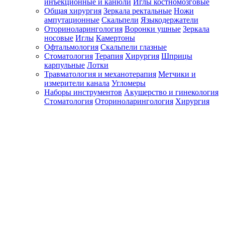
инъекционные и канюли
Иглы костномозговые
Общая хирургия
Зеркала ректальные
Ножи
ампутационные
Скальпели
Языкодержатели
Оториноларингология
Воронки ушные
Зеркала
носовые
Иглы
Камертоны
Офтальмология
Скальпели глазные
Стоматология
Терапия
Хирургия
Шприцы
карпульные
Лотки
Травматология и механотерапия
Метчики и
измерители канала
Угломеры
Наборы инструментов
Акушерство и гинекология
Стоматология
Оториноларингология
Хирургия