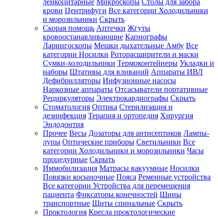
лейкоцитарные
Микроскопы
Столы для забора
крови
Центрифуги
Все категории
Холодильники
и морозильники
Скрыть
Скорая помощь
Аптечки
Жгуты
кровоостанавливающие
Капнографы
Ларингоскопы
Мешки дыхательные Амбу
Все
категории
Носилки
Роторасширители и маски
Сумки-холодильники
Термоконтейнеры
Укладки и
наборы
Штативы для вливаний
Аппараты ИВЛ
Дефибрилляторы
Инфузионные насосы
Наркозные аппараты
Отсасыватели портативные
Рециркуляторы
Электрокардиографы
Скрыть
Стоматология
Оптика
Стерилизация и
дезинфекция
Терапия и ортопедия
Хирургия
Эндодонтия
Прочее
Весы
Дозаторы для антисептиков
Лампы-
лупы
Оптические приборы
Светильники
Все
категории
Холодильники и морозильники
Часы
процедурные
Скрыть
Иммобилизация
Матрасы вакуумные
Носилки
Повязки косыночные
Пояса
Ременные устройства
Все категории
Устройства для перемещения
пациента
Фиксаторы конечностей
Шины
транспортные
Щиты спинальные
Скрыть
Проктология
Кресла проктологические