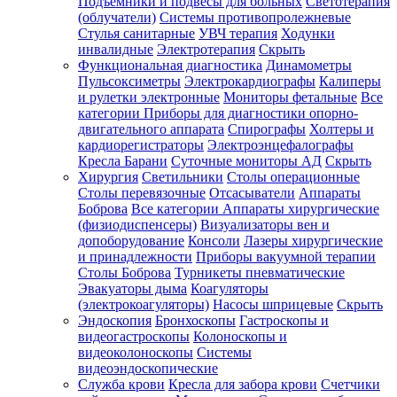
Подъемники и подвесы для больных
Светотерапия
(облучатели)
Системы противопролежневые
Стулья санитарные
УВЧ терапия
Ходунки
инвалидные
Электротерапия
Скрыть
Функциональная диагностика
Динамометры
Пульсоксиметры
Электрокардиографы
Калиперы
и рулетки электронные
Мониторы фетальные
Все
категории
Приборы для диагностики опорно-
двигательного аппарата
Спирографы
Холтеры и
кардиорегистраторы
Электроэнцефалографы
Кресла Барани
Суточные мониторы АД
Скрыть
Хирургия
Светильники
Столы операционные
Столы перевязочные
Отсасыватели
Аппараты
Боброва
Все категории
Аппараты хирургические
(физиодиспенсеры)
Визуализаторы вен и
допоборудование
Консоли
Лазеры хирургические
и принадлежности
Приборы вакуумной терапии
Столы Боброва
Турникеты пневматические
Эвакуаторы дыма
Коагуляторы
(электрокоагуляторы)
Насосы шприцевые
Скрыть
Эндоскопия
Бронхоскопы
Гастроскопы и
видеогастроскопы
Колоноскопы и
видеоколоноскопы
Системы
видеоэндоскопические
Служба крови
Кресла для забора крови
Счетчики