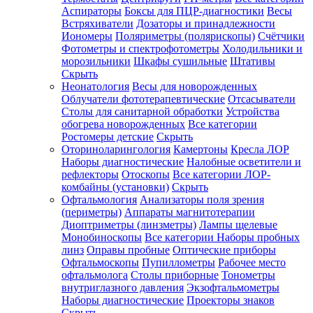
Аспираторы
Боксы для ПЦР-диагностики
Весы
Встряхиватели
Дозаторы и принадлежности
Иономеры
Поляриметры (полярископы)
Счётчики
Фотометры и спектрофотометры
Холодильники и
морозильники
Шкафы сушильные
Штативы
Скрыть
Неонатология
Весы для новорожденных
Облучатели фототерапевтические
Отсасыватели
Столы для санитарной обработки
Устройства
обогрева новорожденных
Все категории
Ростомеры детские
Скрыть
Оториноларингология
Камертоны
Кресла ЛОР
Наборы диагностические
Налобные осветители и
рефлекторы
Отоскопы
Все категории
ЛОР-
комбайны (установки)
Скрыть
Офтальмология
Анализаторы поля зрения
(периметры)
Аппараты магнитотерапии
Диоптриметры (линзметры)
Лампы щелевые
Монобиноскопы
Все категории
Наборы пробных
линз
Оправы пробные
Оптические приборы
Офтальмоскопы
Пупиллометры
Рабочее место
офтальмолога
Столы приборные
Тонометры
внутриглазного давления
Экзофтальмометры
Наборы диагностические
Проекторы знаков
Скрыть