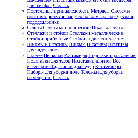
для шкафов
Скрыть
Постельные принадлежности
Матрасы
Системы
противопролежневые
Чехлы на матрасы
Одеяла и
пододеяльники
Сейфы
Сейфы металлические
Шкафы-сейфы
Стеллажи и стойки
Стеллажи металлические
Стойки приборные
Стойки эндоскопические
Ширмы и штативы
Ширмы
Штативы
Штативы
для эндоскопов
Прочее
Вешалки
Ростомеры
Подставки для биксов
Подставки для тазов
Подставки для ног
Все
категории
Подставки для ведер
Контейнеры
Наборы для уборки пола
Тележки для уборки
помещений
Скрыть