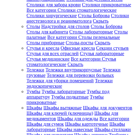
Столики для забора крови
Столики прикроватные
Все категории
Столики стоматологические
Столики хирургические
Столы Боброва
Столики
анестезиолога и реаниматолога
Скрыть
Столы
Надстройки для столов
Столы Боброва
Столы для кабинета
Столы лабораторные
Столы
палатные
Все категории
Столы пеленальные
Столы приборные
Столы-посты
Скрыть
Стулья и кресла
Офисные кресла
Секции стульев
Стулья для всех отраслей
Стулья лабораторные
Стулья медицинские
Все категории
Стулья
стоматологические
Скрыть
Тележки
Тележки внутрикорпусные
Тележки
грузовые
Тележки для перевозки больных
Тележки для уборки помещений
Тележки
эндоскопические
Тумбы
Тумбы лабораторные
Тумбы под
аппаратуру
Тумбы подкатные
Тумбы
прикроватные
Шкафы
Шкафы вытяжные
Шкафы для документов
Шкафы для ключей (ключницы)
Шкафы для
медикаментов
Шкафы для одежды
Все категории
Шкафы для сумок
Шкафы картотечные
Шкафы
лабораторные
Шкафы навесные
Шкафы-стеллажи
Шкафы для инвентаря
Шкафы аптечки
Трейзеры