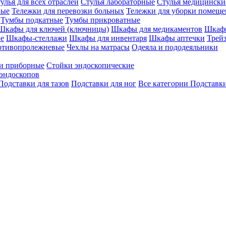
улья для всех отраслей
Стулья лабораторные
Стулья медицински
вые
Тележки для перевозки больных
Тележки для уборки помещ
Тумбы подкатные
Тумбы прикроватные
Шкафы для ключей (ключницы)
Шкафы для медикаментов
Шкафы
е
Шкафы-стеллажи
Шкафы для инвентаря
Шкафы аптечки
Трей
отивопролежневые
Чехлы на матрасы
Одеяла и пододеяльники
и приборные
Стойки эндоскопические
эндоскопов
Подставки для тазов
Подставки для ног
Все категории
Подставки