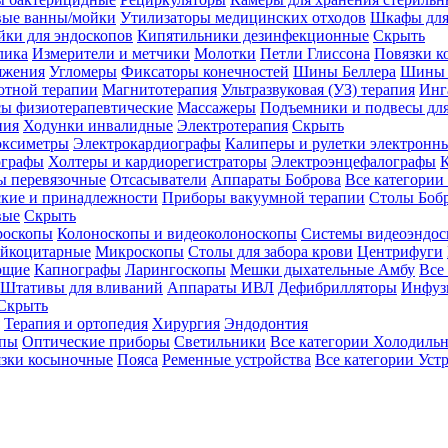
вые ванны/мойки
Утилизаторы медицинских отходов
Шкафы для
ки для эндоскопов
Кипятильники дезинфекционные
Скрыть
лика
Измерители и метчики
Молотки
Петли Глиссона
Повязки к
яжения
Угломеры
Фиксаторы конечностей
Шины Беллера
Шины 
отной терапии
Магнитотерапия
Ультразвуковая (УЗ) терапия
Инг
ы физиотерапевтические
Массажеры
Подъемники и подвесы дл
пия
Ходунки инвалидные
Электротерапия
Скрыть
оксиметры
Электрокардиографы
Калиперы и рулетки электронн
графы
Холтеры и кардиорегистраторы
Электроэнцефалографы
К
ы перевязочные
Отсасыватели
Аппараты Боброва
Все категории
ские и принадлежности
Приборы вакуумной терапии
Столы Боб
вые
Скрыть
роскопы
Колоноскопы и видеоколоноскопы
Системы видеоэндос
ейкоцитарные
Микроскопы
Столы для забора крови
Центрифуги
ющие
Капнографы
Ларингоскопы
Мешки дыхательные Амбу
Все
Штативы для вливаний
Аппараты ИВЛ
Дефибрилляторы
Инфуз
Скрыть
Терапия и ортопедия
Хирургия
Эндодонтия
упы
Оптические приборы
Светильники
Все категории
Холодильн
зки косыночные
Пояса
Ременные устройства
Все категории
Уст