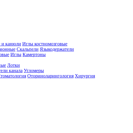
 и канюли
Иглы костномозговые
ционные
Скальпели
Языкодержатели
совые
Иглы
Камертоны
ные
Лотки
ели канала
Угломеры
томатология
Оториноларингология
Хирургия