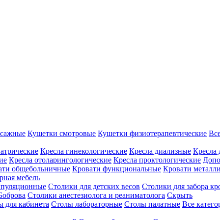
ссажные
Кушетки смотровые
Кушетки физиотерапевтические
Вс
иатрические
Кресла гинекологические
Кресла диализные
Кресла 
ие
Кресла отоларингологические
Кресла проктологические
Допо
ати общебольничные
Кровати функциональные
Кровати металл
рная мебель
ипуляционные
Столики для детских весов
Столики для забора кр
Боброва
Столики анестезиолога и реаниматолога
Скрыть
ы для кабинета
Столы лабораторные
Столы палатные
Все катег