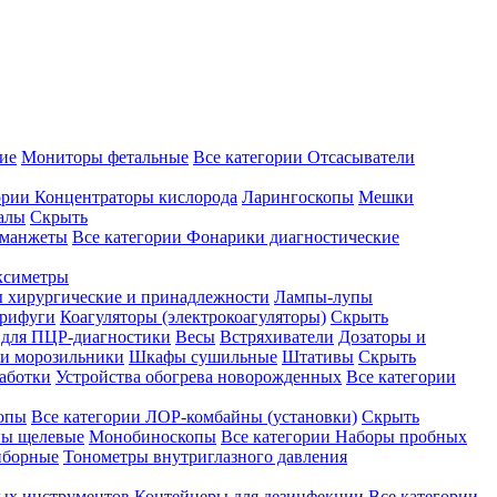
ие
Мониторы фетальные
Все категории
Отсасыватели
ории
Концентраторы кислорода
Ларингоскопы
Мешки
алы
Скрыть
 манжеты
Все категории
Фонарики диагностические
ксиметры
ы хирургические и принадлежности
Лампы-лупы
рифуги
Коагуляторы (электрокоагуляторы)
Скрыть
 для ПЦР-диагностики
Весы
Встряхиватели
Дозаторы и
и морозильники
Шкафы сушильные
Штативы
Скрыть
аботки
Устройства обогрева новорожденных
Все категории
опы
Все категории
ЛОР-комбайны (установки)
Скрыть
ы щелевые
Монобиноскопы
Все категории
Наборы пробных
иборные
Тонометры внутриглазного давления
ных инструментов
Контейнеры для дезинфекции
Все категории