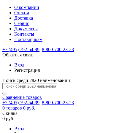
О компании
Восстановление
Обратная
Вход
Регистрация
Оплата
пароля
связь
На
Доставка
вашу
Сервис
почту
Только
Только
Документы
test@example.com
для
для
Ваше
Введите
Заполните
отправлена
Контакты
ИП
ИП
новый
Пароль
На
сообщение
ссылка.
форму.
и
и
Поставщикам
пароль
успешно
вашу
успешно
юр.
юр.
Перейдите
лиц
лиц
отправлено.
восстановлен
почту
+7 (495) 792-54-99
,
8-800-700-23-23
Мы
по
test@test.ru
ней
Обратная связь
отправим
для
отправлена
вам
завершения
Вход
ссылка.
регистрации.
ссылку
Регистрация
Войти
на
указанный
Поиск среди 2820 наименований
Перейдите
Сообщение
Ок
электронный
по
адрес,
ней
Сравнение
товаров
перейдя
для
+7 (495) 792-54-99
,
8-800-700-23-23
по
смены
Запомнить
Забыли
0
товаров
0 руб.
которой
пароля.
меня
пароль?
Скидка
Сменить
вы
0 руб.
сможете
пароль
Войти
Я принимаю условия
задать
Вход
пользовательского