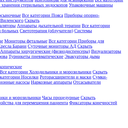
 хранения стерильных эндоскопов
Упаковочные машины
осыночные
Все категории
Пояса
Приборы опорно-
Виленского
Скрыть
аляторы
Аппараты дыхательной терапии
Все категории
я больных
Светотерапия (облучатели)
Системы
ые
Мониторы фетальные
Все категории
Приборы для
ресла Барани
Суточные мониторы АД
Скрыть
Аппараты хирургические (физиодиспенсеры)
Визуализаторы
рова
Турникеты пневматические
Эвакуаторы дыма
копические
Все категории
Холодильники и морозильники
Скрыть
 категории
Носилки
Роторасширители и маски
Сумки-
ионные насосы
Наркозные аппараты
Отсасыватели
ики и морозильники
Часы процедурные
Скрыть
ройства для перемещения пациента
Фиксаторы конечностей