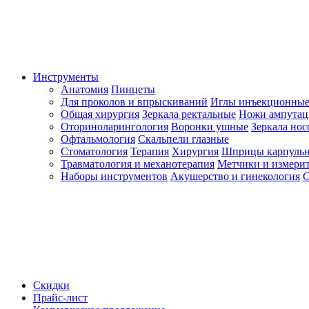
Инструменты
Анатомия
Пинцеты
Для проколов и впрыскиваний
Иглы инъекционные
Общая хирургия
Зеркала ректальные
Ножи ампута
Оториноларингология
Воронки ушные
Зеркала но
Офтальмология
Скальпели глазные
Стоматология
Терапия
Хирургия
Шприцы карпуль
Травматология и механотерапия
Метчики и измерит
Наборы инструментов
Акушерство и гинекология
С
Скидки
Прайс-лист