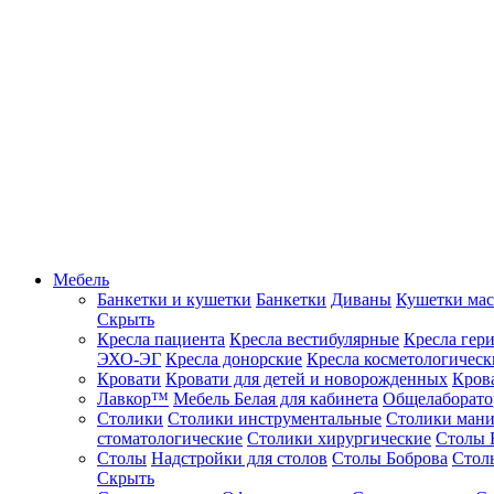
Мебель
Банкетки и кушетки
Банкетки
Диваны
Кушетки ма
Скрыть
Кресла пациента
Кресла вестибулярные
Кресла гер
ЭХО-ЭГ
Кресла донорские
Кресла косметологическ
Кровати
Кровати для детей и новорожденных
Кров
Лавкор™
Мебель Белая для кабинета
Общелаборато
Столики
Столики инструментальные
Столики ман
стоматологические
Столики хирургические
Столы 
Столы
Надстройки для столов
Столы Боброва
Стол
Скрыть