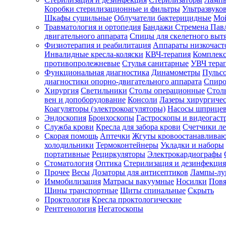
Коробки стерилизационные и фильтры
Ультразвуко
Шкафы сушильные
Облучатели бактерицидные
Мой
Травматология и ортопедия
Бандажи Стремена Пав
Зарегистрироваться
двигательного аппарата
Спицы для скелетного выт
Физиотерапия и реабилитация
Аппараты низкочаст
Инвалидные кресла-коляски
КВЧ-терапия
Комплекс
противопролежневые
Стулья санитарные
УВЧ тера
Функциональная диагностика
Динамометры
Пульс
Зачем
диагностики опорно-двигательного аппарата
Спиро
регистрироваться?
Хирургия
Светильники
Столы операционные
Стол
вен и допоборудование
Консоли
Лазеры хирургиче
Все
Коагуляторы (электрокоагуляторы)
Насосы шприце
покупки
Эндоскопия
Бронхоскопы
Гастроскопы и видеогаст
в
одном
Служба крови
Кресла для забора крови
Счетчики л
месте
Скорая помощь
Аптечки
Жгуты кровоостанавлива
Личный
холодильники
Термоконтейнеры
Укладки и наборы
менеджер
портативные
Рециркуляторы
Электрокардиографы
Стоматология
Оптика
Стерилизация и дезинфекция
Отслеживание
статуса
Прочее
Весы
Дозаторы для антисептиков
Лампы-л
заказа
Иммобилизация
Матрасы вакуумные
Носилки
Повя
Шины транспортные
Щиты спинальные
Скрыть
Проктология
Кресла проктологические
Рентгенология
Негатоскопы