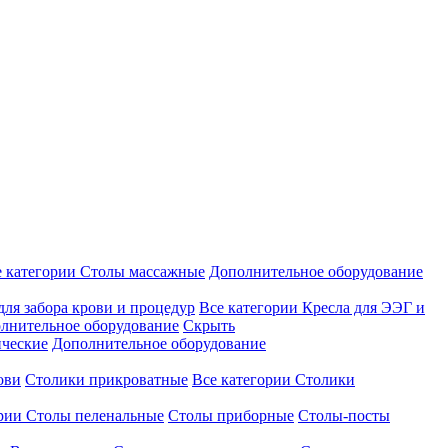
е категории
Столы массажные
Дополнительное оборудование
для забора крови и процедур
Все категории
Кресла для ЭЭГ и
лнительное оборудование
Скрыть
ические
Дополнительное оборудование
ови
Столики прикроватные
Все категории
Столики
ории
Столы пеленальные
Столы приборные
Столы-посты