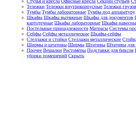
Стулья и кресла
Офисные кресла
Секции стульев
Ст
Тележки
Тележки внутрикорпусные
Тележки грузо
Тумбы
Тумбы лабораторные
Тумбы под аппаратуру
Шкафы
Шкафы вытяжные
Шкафы для документов
картотечные
Шкафы лабораторные
Шкафы навесны
Постельные принадлежности
Матрасы
Системы пр
Сейфы
Сейфы металлические
Шкафы-сейфы
Стеллажи и стойки
Стеллажи металлические
Стойк
Ширмы и штативы
Ширмы
Штативы
Штативы для 
Прочее
Вешалки
Ростомеры
Подставки для биксов
уборки помещений
Скрыть