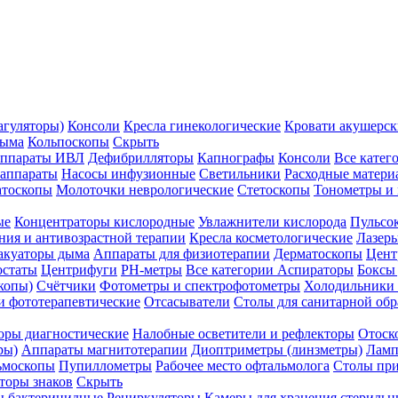
агуляторы)
Консоли
Кресла гинекологические
Кровати акушерск
дыма
Кольпоскопы
Скрыть
ппараты ИВЛ
Дефибрилляторы
Капнографы
Консоли
Все катег
 аппараты
Насосы инфузионные
Светильники
Расходные матери
атоскопы
Молоточки неврологические
Стетоскопы
Тонометры и
ые
Концентраторы кислородные
Увлажнители кислорода
Пульсо
ния и антивозрастной терапии
Кресла косметологические
Лазер
акуаторы дыма
Аппараты для физиотерапии
Дерматоскопы
Цент
остаты
Центрифуги
PH-метры
Все категории
Аспираторы
Боксы
копы)
Счётчики
Фотометры и спектрофотометры
Холодильники 
и фототерапевтические
Отсасыватели
Столы для санитарной обр
оры диагностические
Налобные осветители и рефлекторы
Отоск
ры)
Аппараты магнитотерапии
Диоптриметры (линзметры)
Ламп
ьмоскопы
Пупиллометры
Рабочее место офтальмолога
Столы пр
торы знаков
Скрыть
 бактерицидные
Рециркуляторы
Камеры для хранения стериль