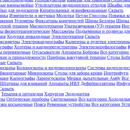
вые ванны/мойки
Утилизаторы медицинских отходов
Шкафы для
ки для эндоскопов
Кипятильники дезинфекционные
Скрыть
лика
Измерители и метчики
Молотки
Петли Глиссона
Повязки к
яжения
Угломеры
Фиксаторы конечностей
Шины Беллера
Шины 
отной терапии
Магнитотерапия
Ультразвуковая (УЗ) терапия
Инг
ы физиотерапевтические
Массажеры
Подъемники и подвесы дл
пия
Ходунки инвалидные
Электротерапия
Скрыть
оксиметры
Электрокардиографы
Калиперы и рулетки электронн
графы
Холтеры и кардиорегистраторы
Электроэнцефалографы
К
ы перевязочные
Отсасыватели
Аппараты Боброва
Все категории
ские и принадлежности
Приборы вакуумной терапии
Столы Боб
вые
Скрыть
роскопы
Колоноскопы и видеоколоноскопы
Системы видеоэндос
ейкоцитарные
Микроскопы
Столы для забора крови
Центрифуги
ющие
Капнографы
Ларингоскопы
Мешки дыхательные Амбу
Все
Штативы для вливаний
Аппараты ИВЛ
Дефибрилляторы
Инфуз
Скрыть
Терапия и ортопедия
Хирургия
Эндодонтия
упы
Оптические приборы
Светильники
Все категории
Холодильн
зки косыночные
Пояса
Ременные устройства
Все категории
Уст