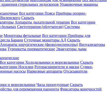
 хранения стерильных эндоскопов
Упаковочные машины
осыночные
Все категории
Пояса
Приборы опорно-
Виленского
Скрыть
аляторы
Аппараты дыхательной терапии
Все категории
я больных
Светотерапия (облучатели)
Системы
ые
Мониторы фетальные
Все категории
Приборы для
ресла Барани
Суточные мониторы АД
Скрыть
Аппараты хирургические (физиодиспенсеры)
Визуализаторы
рова
Турникеты пневматические
Эвакуаторы дыма
копические
Все категории
Холодильники и морозильники
Скрыть
 категории
Носилки
Роторасширители и маски
Сумки-
ионные насосы
Наркозные аппараты
Отсасыватели
ики и морозильники
Часы процедурные
Скрыть
ройства для перемещения пациента
Фиксаторы конечностей