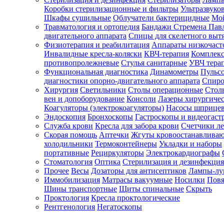
Коробки стерилизационные и фильтры
Ультразвуко
Шкафы сушильные
Облучатели бактерицидные
Мой
Травматология и ортопедия
Бандажи Стремена Пав
Зарегистрироваться
двигательного аппарата
Спицы для скелетного выт
Физиотерапия и реабилитация
Аппараты низкочаст
Инвалидные кресла-коляски
КВЧ-терапия
Комплекс
противопролежневые
Стулья санитарные
УВЧ тера
Функциональная диагностика
Динамометры
Пульс
Зачем
диагностики опорно-двигательного аппарата
Спиро
регистрироваться?
Хирургия
Светильники
Столы операционные
Стол
вен и допоборудование
Консоли
Лазеры хирургиче
Все
Коагуляторы (электрокоагуляторы)
Насосы шприце
покупки
Эндоскопия
Бронхоскопы
Гастроскопы и видеогаст
в
одном
Служба крови
Кресла для забора крови
Счетчики л
месте
Скорая помощь
Аптечки
Жгуты кровоостанавлива
Личный
холодильники
Термоконтейнеры
Укладки и наборы
менеджер
портативные
Рециркуляторы
Электрокардиографы
Стоматология
Оптика
Стерилизация и дезинфекция
Отслеживание
статуса
Прочее
Весы
Дозаторы для антисептиков
Лампы-л
заказа
Иммобилизация
Матрасы вакуумные
Носилки
Повя
Шины транспортные
Щиты спинальные
Скрыть
Проктология
Кресла проктологические
Рентгенология
Негатоскопы