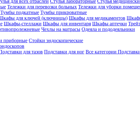
улья для всех отраслей
Стулья лабораторные
Стулья медицински
вые
Тележки для перевозки больных
Тележки для уборки помещ
Тумбы подкатные
Тумбы прикроватные
Шкафы для ключей (ключницы)
Шкафы для медикаментов
Шкафы
е
Шкафы-стеллажи
Шкафы для инвентаря
Шкафы аптечки
Трей
отивопролежневые
Чехлы на матрасы
Одеяла и пододеяльники
и приборные
Стойки эндоскопические
эндоскопов
Подставки для тазов
Подставки для ног
Все категории
Подставки