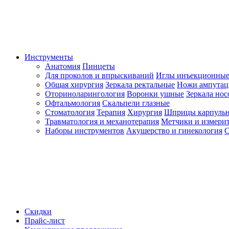
Инструменты
Анатомия
Пинцеты
Для проколов и впрыскиваний
Иглы инъекционные
Общая хирургия
Зеркала ректальные
Ножи ампута
Оториноларингология
Воронки ушные
Зеркала но
Офтальмология
Скальпели глазные
Стоматология
Терапия
Хирургия
Шприцы карпуль
Травматология и механотерапия
Метчики и измерит
Наборы инструментов
Акушерство и гинекология
С
Скидки
Прайс-лист