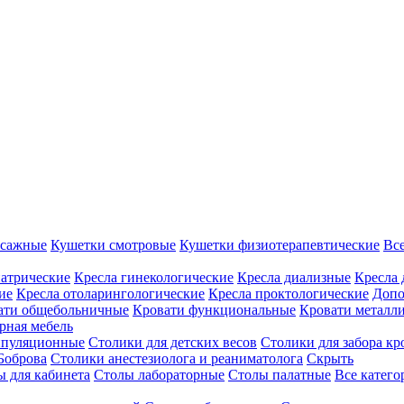
ссажные
Кушетки смотровые
Кушетки физиотерапевтические
Вс
иатрические
Кресла гинекологические
Кресла диализные
Кресла 
ие
Кресла отоларингологические
Кресла проктологические
Допо
ати общебольничные
Кровати функциональные
Кровати металл
рная мебель
ипуляционные
Столики для детских весов
Столики для забора кр
Боброва
Столики анестезиолога и реаниматолога
Скрыть
ы для кабинета
Столы лабораторные
Столы палатные
Все катег