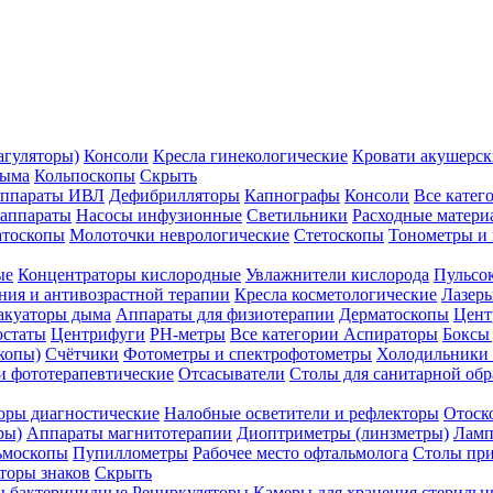
агуляторы)
Консоли
Кресла гинекологические
Кровати акушерск
дыма
Кольпоскопы
Скрыть
ппараты ИВЛ
Дефибрилляторы
Капнографы
Консоли
Все катег
 аппараты
Насосы инфузионные
Светильники
Расходные матери
атоскопы
Молоточки неврологические
Стетоскопы
Тонометры и
ые
Концентраторы кислородные
Увлажнители кислорода
Пульсо
ния и антивозрастной терапии
Кресла косметологические
Лазер
акуаторы дыма
Аппараты для физиотерапии
Дерматоскопы
Цент
остаты
Центрифуги
PH-метры
Все категории
Аспираторы
Боксы
копы)
Счётчики
Фотометры и спектрофотометры
Холодильники 
и фототерапевтические
Отсасыватели
Столы для санитарной обр
оры диагностические
Налобные осветители и рефлекторы
Отоск
ры)
Аппараты магнитотерапии
Диоптриметры (линзметры)
Ламп
ьмоскопы
Пупиллометры
Рабочее место офтальмолога
Столы пр
торы знаков
Скрыть
 бактерицидные
Рециркуляторы
Камеры для хранения стериль