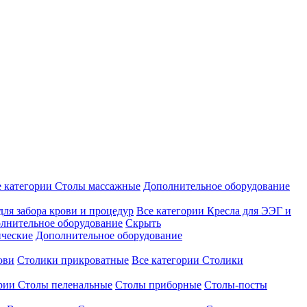
е категории
Столы массажные
Дополнительное оборудование
для забора крови и процедур
Все категории
Кресла для ЭЭГ и
лнительное оборудование
Скрыть
ические
Дополнительное оборудование
ови
Столики прикроватные
Все категории
Столики
ории
Столы пеленальные
Столы приборные
Столы-посты