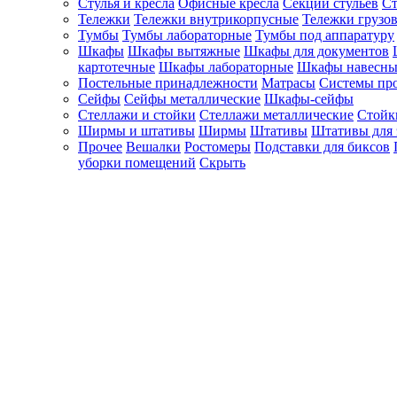
Стулья и кресла
Офисные кресла
Секции стульев
Ст
Тележки
Тележки внутрикорпусные
Тележки грузо
Тумбы
Тумбы лабораторные
Тумбы под аппаратуру
Шкафы
Шкафы вытяжные
Шкафы для документов
картотечные
Шкафы лабораторные
Шкафы навесны
Постельные принадлежности
Матрасы
Системы пр
Сейфы
Сейфы металлические
Шкафы-сейфы
Стеллажи и стойки
Стеллажи металлические
Стойк
Ширмы и штативы
Ширмы
Штативы
Штативы для 
Прочее
Вешалки
Ростомеры
Подставки для биксов
уборки помещений
Скрыть