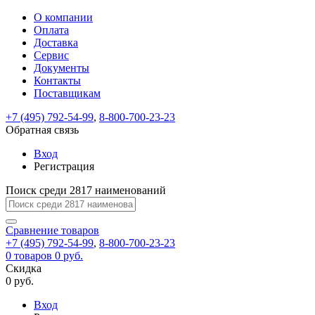
О компании
Восстановление
Обратная
Вход
Регистрация
Оплата
пароля
связь
На
Доставка
вашу
Сервис
почту
Только
Только
Документы
test@example.com
для
для
Ваше
Введите
Заполните
отправлена
Контакты
ИП
ИП
новый
Пароль
На
сообщение
ссылка.
форму.
и
и
Поставщикам
пароль
успешно
вашу
успешно
юр.
юр.
Перейдите
лиц
лиц
отправлено.
восстановлен
почту
+7 (495) 792-54-99
,
8-800-700-23-23
Мы
по
test@test.ru
ней
Обратная связь
отправим
для
отправлена
вам
завершения
Вход
ссылка.
регистрации.
ссылку
Регистрация
Войти
на
указанный
Поиск среди 2817 наименований
Перейдите
Сообщение
Ок
электронный
по
адрес,
ней
Сравнение
товаров
перейдя
для
+7 (495) 792-54-99
,
8-800-700-23-23
по
смены
Запомнить
Забыли
0
товаров
0 руб.
которой
пароля.
меня
пароль?
Скидка
Сменить
вы
0 руб.
сможете
пароль
Войти
Я принимаю условия
задать
Вход
пользовательского