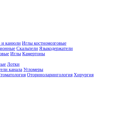
 и канюли
Иглы костномозговые
ционные
Скальпели
Языкодержатели
совые
Иглы
Камертоны
ные
Лотки
ели канала
Угломеры
томатология
Оториноларингология
Хирургия