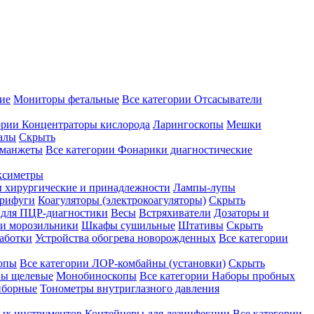
ие
Мониторы фетальные
Все категории
Отсасыватели
ории
Концентраторы кислорода
Ларингоскопы
Мешки
алы
Скрыть
 манжеты
Все категории
Фонарики диагностические
ксиметры
ы хирургические и принадлежности
Лампы-лупы
рифуги
Коагуляторы (электрокоагуляторы)
Скрыть
 для ПЦР-диагностики
Весы
Встряхиватели
Дозаторы и
и морозильники
Шкафы сушильные
Штативы
Скрыть
аботки
Устройства обогрева новорожденных
Все категории
опы
Все категории
ЛОР-комбайны (установки)
Скрыть
ы щелевые
Монобиноскопы
Все категории
Наборы пробных
иборные
Тонометры внутриглазного давления
ных инструментов
Контейнеры для дезинфекции
Все категории