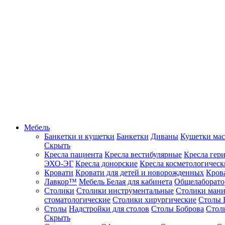
Мебель
Банкетки и кушетки
Банкетки
Диваны
Кушетки ма
Скрыть
Кресла пациента
Кресла вестибулярные
Кресла гер
ЭХО-ЭГ
Кресла донорские
Кресла косметологическ
Кровати
Кровати для детей и новорожденных
Кров
Лавкор™
Мебель Белая для кабинета
Общелаборато
Столики
Столики инструментальные
Столики ман
стоматологические
Столики хирургические
Столы 
Столы
Надстройки для столов
Столы Боброва
Стол
Скрыть