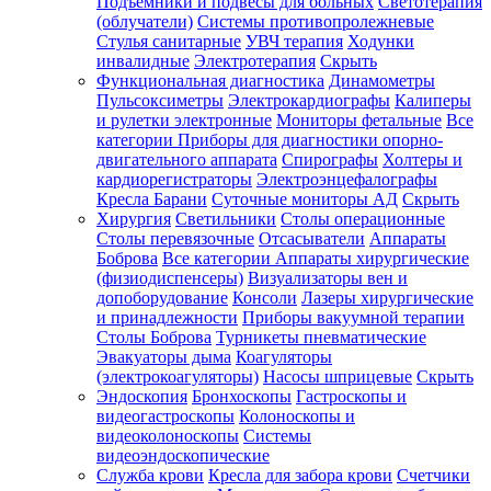
Подъемники и подвесы для больных
Светотерапия
(облучатели)
Системы противопролежневые
Стулья санитарные
УВЧ терапия
Ходунки
инвалидные
Электротерапия
Скрыть
Функциональная диагностика
Динамометры
Пульсоксиметры
Электрокардиографы
Калиперы
и рулетки электронные
Мониторы фетальные
Все
категории
Приборы для диагностики опорно-
двигательного аппарата
Спирографы
Холтеры и
кардиорегистраторы
Электроэнцефалографы
Кресла Барани
Суточные мониторы АД
Скрыть
Хирургия
Светильники
Столы операционные
Столы перевязочные
Отсасыватели
Аппараты
Боброва
Все категории
Аппараты хирургические
(физиодиспенсеры)
Визуализаторы вен и
допоборудование
Консоли
Лазеры хирургические
и принадлежности
Приборы вакуумной терапии
Столы Боброва
Турникеты пневматические
Эвакуаторы дыма
Коагуляторы
(электрокоагуляторы)
Насосы шприцевые
Скрыть
Эндоскопия
Бронхоскопы
Гастроскопы и
видеогастроскопы
Колоноскопы и
видеоколоноскопы
Системы
видеоэндоскопические
Служба крови
Кресла для забора крови
Счетчики