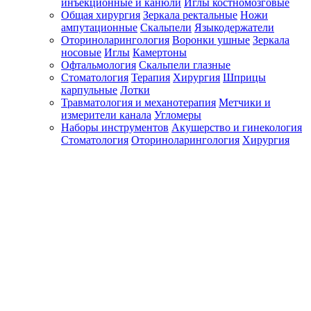
инъекционные и канюли
Иглы костномозговые
Общая хирургия
Зеркала ректальные
Ножи
ампутационные
Скальпели
Языкодержатели
Оториноларингология
Воронки ушные
Зеркала
носовые
Иглы
Камертоны
Офтальмология
Скальпели глазные
Стоматология
Терапия
Хирургия
Шприцы
карпульные
Лотки
Травматология и механотерапия
Метчики и
измерители канала
Угломеры
Наборы инструментов
Акушерство и гинекология
Стоматология
Оториноларингология
Хирургия