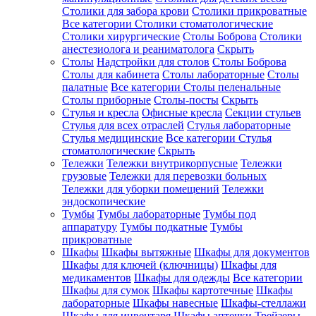
Столики для забора крови
Столики прикроватные
Все категории
Столики стоматологические
Столики хирургические
Столы Боброва
Столики
анестезиолога и реаниматолога
Скрыть
Столы
Надстройки для столов
Столы Боброва
Столы для кабинета
Столы лабораторные
Столы
палатные
Все категории
Столы пеленальные
Столы приборные
Столы-посты
Скрыть
Стулья и кресла
Офисные кресла
Секции стульев
Стулья для всех отраслей
Стулья лабораторные
Стулья медицинские
Все категории
Стулья
стоматологические
Скрыть
Тележки
Тележки внутрикорпусные
Тележки
грузовые
Тележки для перевозки больных
Тележки для уборки помещений
Тележки
эндоскопические
Тумбы
Тумбы лабораторные
Тумбы под
аппаратуру
Тумбы подкатные
Тумбы
прикроватные
Шкафы
Шкафы вытяжные
Шкафы для документов
Шкафы для ключей (ключницы)
Шкафы для
медикаментов
Шкафы для одежды
Все категории
Шкафы для сумок
Шкафы картотечные
Шкафы
лабораторные
Шкафы навесные
Шкафы-стеллажи
Шкафы для инвентаря
Шкафы аптечки
Трейзеры