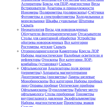
Аспираторы
Боксы для ПЦР-диагностики
Весы
Встряхиватели
Дозаторы и принадлежности
Иономеры
Поляриметры (полярископы)
Счётчики
Фотометры и спектрофотометры
Холодильники и
морозильники
Шкафы сушильные
Штативы
Скрыть
Неонатология
Весы для новорожденных
Облучатели фототерапевтические
Отсасыватели
Столы для санитарной обработки
Устройства
обогрева новорожденных
Все категории
Ростомеры детские
Скрыть
Оториноларингология
Камертоны
Кресла ЛОР
Наборы диагностические
Налобные осветители и
рефлекторы
Отоскопы
Все категории
ЛОР-
комбайны (установки)
Скрыть
Офтальмология
Анализаторы поля зрения
(периметры)
Аппараты магнитотерапии
Диоптриметры (линзметры)
Лампы щелевые
Монобиноскопы
Все категории
Наборы пробных
линз
Оправы пробные
Оптические приборы
Офтальмоскопы
Пупиллометры
Рабочее место
офтальмолога
Столы приборные
Тонометры
внутриглазного давления
Экзофтальмометры
Наборы диагностические
Проекторы знаков
Скрыть