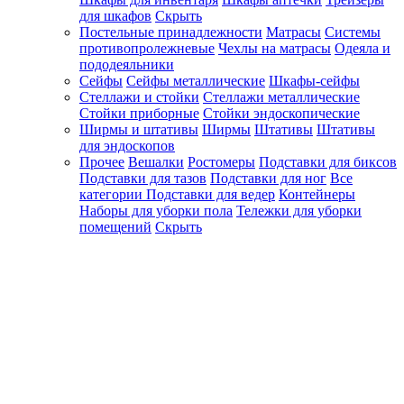
для шкафов
Скрыть
Постельные принадлежности
Матрасы
Системы
противопролежневые
Чехлы на матрасы
Одеяла и
пододеяльники
Сейфы
Сейфы металлические
Шкафы-сейфы
Стеллажи и стойки
Стеллажи металлические
Стойки приборные
Стойки эндоскопические
Ширмы и штативы
Ширмы
Штативы
Штативы
для эндоскопов
Прочее
Вешалки
Ростомеры
Подставки для биксов
Подставки для тазов
Подставки для ног
Все
категории
Подставки для ведер
Контейнеры
Наборы для уборки пола
Тележки для уборки
помещений
Скрыть