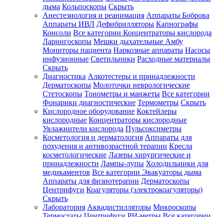
дыма
Кольпоскопы
Скрыть
Анестезиология и реанимация
Аппараты Боброва
Аппараты ИВЛ
Дефибрилляторы
Капнографы
Консоли
Все категории
Концентраторы кислорода
Ларингоскопы
Мешки дыхательные Амбу
Мониторы пациента
Наркозные аппараты
Насосы
инфузионные
Светильники
Расходные материалы
Скрыть
Диагностика
Алкотестеры и принадлежности
Дерматоскопы
Молоточки неврологические
Стетоскопы
Тонометры и манжеты
Все категории
Фонарики диагностические
Термометры
Скрыть
Кислородное оборудование
Коктейлеры
кислородные
Концентраторы кислородные
Увлажнители кислорода
Пульсоксиметры
Косметология и дерматология
Аппараты для
похудения и антивозрастной терапии
Кресла
косметологические
Лазеры хирургические и
принадлежности
Лампы-лупы
Холодильники для
медикаментов
Все категории
Эвакуаторы дыма
Аппараты для физиотерапии
Дерматоскопы
Центрифуги
Коагуляторы (электрокоагуляторы)
Скрыть
Лаборатория
Аквадистилляторы
Микроскопы
Термостаты
Центрифуги
PH-метры
Все категории