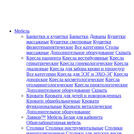
Мебель
Банкетки и кушетки
Банкетки
Диваны
Кушетки
массажные
Кушетки смотровые
Кушетки
физиотерапевтические
Все категории
Столы
массажные
Дополнительное оборудование
Скрыть
Кресла пациента
Кресла вестибулярные
Кресла
гериатрические
Кресла гинекологические
Кресла
диализные
Кресла для забора крови и процедур
Все категории
Кресла для ЭЭГ и ЭХО-ЭГ
Кресла
донорские
Кресла косметологические
Кресла
отоларингологические
Кресла проктологические
Дополнительное оборудование
Скрыть
Кровати
Кровати для детей и новорожденных
Кровати общебольничные
Кровати
функциональные
Кровати металлические
Дополнительное оборудование
Лавкор™
Мебель Белая для кабинета
Общелабораторная мебель
Столики
Столики инструментальные
Столики
манипуляционные
Столики для детских весов