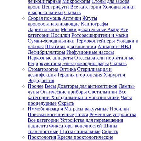
лейкоцитарные
Микроскопы
Столы для забора
крови
Центрифуги
Все категории
Холодильники
и морозильники
Скрыть
Скорая помощь
Аптечки
Жгуты
кровоостанавливающие
Капнографы
Ларингоскопы
Мешки дыхательные Амбу
Все
категории
Носилки
Роторасширители и маски
Сумки-холодильники
Термоконтейнеры
Укладки и
наборы
Штативы для вливаний
Аппараты ИВЛ
Дефибрилляторы
Инфузионные насосы
Наркозные аппараты
Отсасыватели портативные
Рециркуляторы
Электрокардиографы
Скрыть
Стоматология
Оптика
Стерилизация и
дезинфекция
Терапия и ортопедия
Хирургия
Эндодонтия
Прочее
Весы
Дозаторы для антисептиков
Лампы-
лупы
Оптические приборы
Светильники
Все
категории
Холодильники и морозильники
Часы
процедурные
Скрыть
Иммобилизация
Матрасы вакуумные
Носилки
Повязки косыночные
Пояса
Ременные устройства
Все категории
Устройства для перемещения
пациента
Фиксаторы конечностей
Шины
транспортные
Щиты спинальные
Скрыть
Проктология
Кресла проктологические