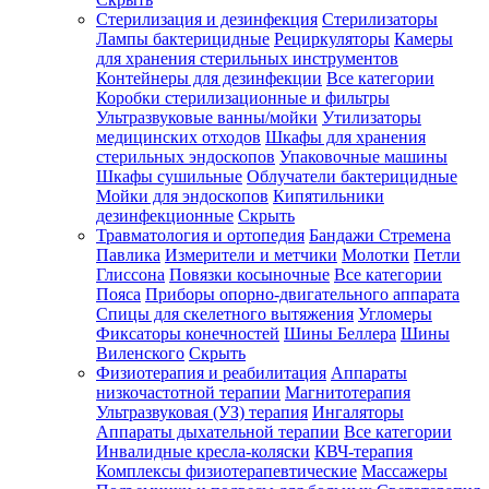
Стерилизация и дезинфекция
Стерилизаторы
Лампы бактерицидные
Рециркуляторы
Камеры
для хранения стерильных инструментов
Контейнеры для дезинфекции
Все категории
Коробки стерилизационные и фильтры
Ультразвуковые ванны/мойки
Утилизаторы
медицинских отходов
Шкафы для хранения
стерильных эндоскопов
Упаковочные машины
Шкафы сушильные
Облучатели бактерицидные
Мойки для эндоскопов
Кипятильники
дезинфекционные
Скрыть
Травматология и ортопедия
Бандажи Стремена
Павлика
Измерители и метчики
Молотки
Петли
Глиссона
Повязки косыночные
Все категории
Пояса
Приборы опорно-двигательного аппарата
Спицы для скелетного вытяжения
Угломеры
Фиксаторы конечностей
Шины Беллера
Шины
Виленского
Скрыть
Физиотерапия и реабилитация
Аппараты
низкочастотной терапии
Магнитотерапия
Ультразвуковая (УЗ) терапия
Ингаляторы
Аппараты дыхательной терапии
Все категории
Инвалидные кресла-коляски
КВЧ-терапия
Комплексы физиотерапевтические
Массажеры