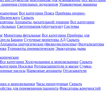
 хранения стерильных эндоскопов
Упаковочные машины
осыночные
Все категории
Пояса
Приборы опорно-
Виленского
Скрыть
аляторы
Аппараты дыхательной терапии
Все категории
я больных
Светотерапия (облучатели)
Системы
ые
Мониторы фетальные
Все категории
Приборы для
ресла Барани
Суточные мониторы АД
Скрыть
Аппараты хирургические (физиодиспенсеры)
Визуализаторы
рова
Турникеты пневматические
Эвакуаторы дыма
копические
Все категории
Холодильники и морозильники
Скрыть
 категории
Носилки
Роторасширители и маски
Сумки-
ионные насосы
Наркозные аппараты
Отсасыватели
ики и морозильники
Часы процедурные
Скрыть
ройства для перемещения пациента
Фиксаторы конечностей