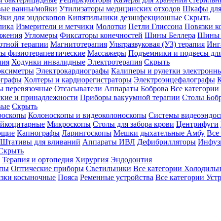
вые ванны/мойки
Утилизаторы медицинских отходов
Шкафы для
ки для эндоскопов
Кипятильники дезинфекционные
Скрыть
лика
Измерители и метчики
Молотки
Петли Глиссона
Повязки к
яжения
Угломеры
Фиксаторы конечностей
Шины Беллера
Шины 
отной терапии
Магнитотерапия
Ультразвуковая (УЗ) терапия
Инг
ы физиотерапевтические
Массажеры
Подъемники и подвесы дл
пия
Ходунки инвалидные
Электротерапия
Скрыть
оксиметры
Электрокардиографы
Калиперы и рулетки электронн
графы
Холтеры и кардиорегистраторы
Электроэнцефалографы
К
ы перевязочные
Отсасыватели
Аппараты Боброва
Все категории
ские и принадлежности
Приборы вакуумной терапии
Столы Боб
вые
Скрыть
роскопы
Колоноскопы и видеоколоноскопы
Системы видеоэндос
ейкоцитарные
Микроскопы
Столы для забора крови
Центрифуги
ющие
Капнографы
Ларингоскопы
Мешки дыхательные Амбу
Все
Штативы для вливаний
Аппараты ИВЛ
Дефибрилляторы
Инфуз
Скрыть
Терапия и ортопедия
Хирургия
Эндодонтия
упы
Оптические приборы
Светильники
Все категории
Холодильн
зки косыночные
Пояса
Ременные устройства
Все категории
Уст