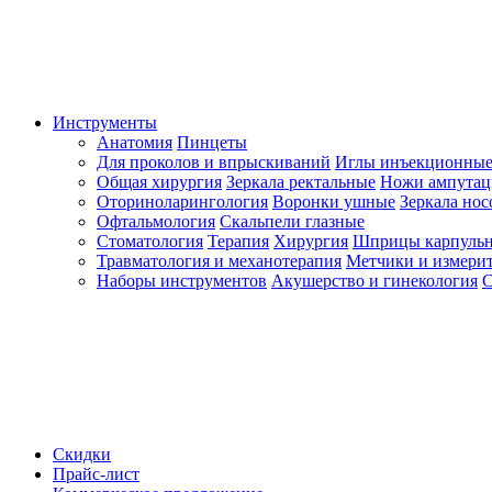
Инструменты
Анатомия
Пинцеты
Для проколов и впрыскиваний
Иглы инъекционные
Общая хирургия
Зеркала ректальные
Ножи ампута
Оториноларингология
Воронки ушные
Зеркала но
Офтальмология
Скальпели глазные
Стоматология
Терапия
Хирургия
Шприцы карпуль
Травматология и механотерапия
Метчики и измерит
Наборы инструментов
Акушерство и гинекология
С
Скидки
Прайс-лист