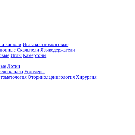
 и канюли
Иглы костномозговые
ционные
Скальпели
Языкодержатели
совые
Иглы
Камертоны
ные
Лотки
ели канала
Угломеры
томатология
Оториноларингология
Хирургия