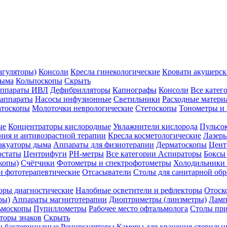
агуляторы)
Консоли
Кресла гинекологические
Кровати акушерск
дыма
Кольпоскопы
Скрыть
ппараты ИВЛ
Дефибрилляторы
Капнографы
Консоли
Все катег
 аппараты
Насосы инфузионные
Светильники
Расходные матери
атоскопы
Молоточки неврологические
Стетоскопы
Тонометры и
ые
Концентраторы кислородные
Увлажнители кислорода
Пульсо
ния и антивозрастной терапии
Кресла косметологические
Лазер
акуаторы дыма
Аппараты для физиотерапии
Дерматоскопы
Цент
остаты
Центрифуги
PH-метры
Все категории
Аспираторы
Боксы
копы)
Счётчики
Фотометры и спектрофотометры
Холодильники 
и фототерапевтические
Отсасыватели
Столы для санитарной обр
оры диагностические
Налобные осветители и рефлекторы
Отоск
ры)
Аппараты магнитотерапии
Диоптриметры (линзметры)
Ламп
ьмоскопы
Пупиллометры
Рабочее место офтальмолога
Столы пр
торы знаков
Скрыть
 бактерицидные
Рециркуляторы
Камеры для хранения стериль