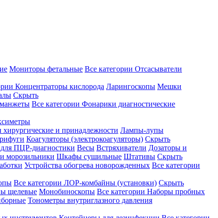
ие
Мониторы фетальные
Все категории
Отсасыватели
ории
Концентраторы кислорода
Ларингоскопы
Мешки
алы
Скрыть
 манжеты
Все категории
Фонарики диагностические
ксиметры
ы хирургические и принадлежности
Лампы-лупы
рифуги
Коагуляторы (электрокоагуляторы)
Скрыть
 для ПЦР-диагностики
Весы
Встряхиватели
Дозаторы и
и морозильники
Шкафы сушильные
Штативы
Скрыть
аботки
Устройства обогрева новорожденных
Все категории
опы
Все категории
ЛОР-комбайны (установки)
Скрыть
ы щелевые
Монобиноскопы
Все категории
Наборы пробных
иборные
Тонометры внутриглазного давления
ных инструментов
Контейнеры для дезинфекции
Все категории