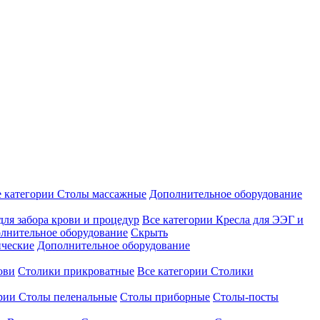
е категории
Столы массажные
Дополнительное оборудование
для забора крови и процедур
Все категории
Кресла для ЭЭГ и
лнительное оборудование
Скрыть
ические
Дополнительное оборудование
ови
Столики прикроватные
Все категории
Столики
ории
Столы пеленальные
Столы приборные
Столы-посты