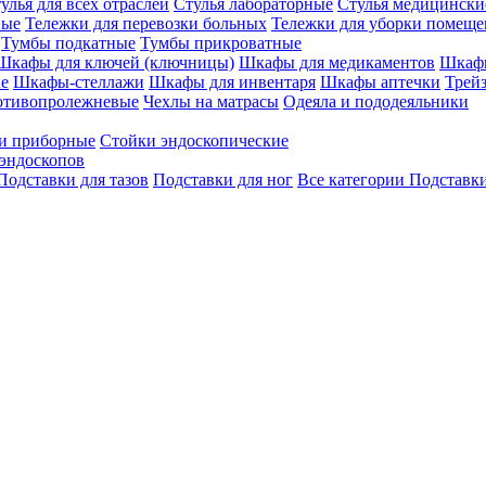
улья для всех отраслей
Стулья лабораторные
Стулья медицински
вые
Тележки для перевозки больных
Тележки для уборки помещ
Тумбы подкатные
Тумбы прикроватные
Шкафы для ключей (ключницы)
Шкафы для медикаментов
Шкафы
е
Шкафы-стеллажи
Шкафы для инвентаря
Шкафы аптечки
Трей
отивопролежневые
Чехлы на матрасы
Одеяла и пододеяльники
и приборные
Стойки эндоскопические
эндоскопов
Подставки для тазов
Подставки для ног
Все категории
Подставки