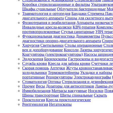
Коробки стерилизационные и фильтры
Ультразвуко
Шкафы сушильные
Облучатели бактерицидные
Мой
Травматология и ортопедия
Бандажи Стремена Пав
Зарегистрироваться
двигательного аппарата
Спицы для скелетного выт
Физиотерапия и реабилитация
Аппараты низкочаст
Инвалидные кресла-коляски
КВЧ-терапия
Комплекс
противопролежневые
Стулья санитарные
УВЧ тера
Функциональная диагностика
Динамометры
Пульс
Зачем
диагностики опорно-двигательного аппарата
Спиро
регистрироваться?
Хирургия
Светильники
Столы операционные
Стол
вен и допоборудование
Консоли
Лазеры хирургиче
Все
Коагуляторы (электрокоагуляторы)
Насосы шприце
покупки
Эндоскопия
Бронхоскопы
Гастроскопы и видеогаст
в
одном
Служба крови
Кресла для забора крови
Счетчики л
месте
Скорая помощь
Аптечки
Жгуты кровоостанавлива
Личный
холодильники
Термоконтейнеры
Укладки и наборы
менеджер
портативные
Рециркуляторы
Электрокардиографы
Стоматология
Оптика
Стерилизация и дезинфекция
Отслеживание
статуса
Прочее
Весы
Дозаторы для антисептиков
Лампы-л
заказа
Иммобилизация
Матрасы вакуумные
Носилки
Повя
Шины транспортные
Щиты спинальные
Скрыть
Проктология
Кресла проктологические
Рентгенология
Негатоскопы