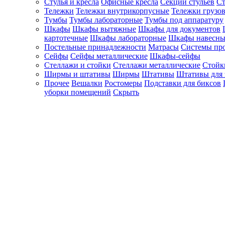
Стулья и кресла
Офисные кресла
Секции стульев
Ст
Тележки
Тележки внутрикорпусные
Тележки грузо
Тумбы
Тумбы лабораторные
Тумбы под аппаратуру
Шкафы
Шкафы вытяжные
Шкафы для документов
картотечные
Шкафы лабораторные
Шкафы навесны
Постельные принадлежности
Матрасы
Системы пр
Сейфы
Сейфы металлические
Шкафы-сейфы
Стеллажи и стойки
Стеллажи металлические
Стойк
Ширмы и штативы
Ширмы
Штативы
Штативы для 
Прочее
Вешалки
Ростомеры
Подставки для биксов
уборки помещений
Скрыть