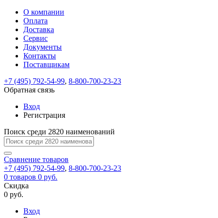
О компании
Восстановление
Обратная
Вход
Регистрация
Оплата
пароля
связь
На
Доставка
вашу
Сервис
почту
Только
Только
Документы
test@example.com
для
для
Ваше
Введите
Заполните
отправлена
Контакты
ИП
ИП
новый
Пароль
На
сообщение
ссылка.
форму.
и
и
Поставщикам
пароль
успешно
вашу
успешно
юр.
юр.
Перейдите
лиц
лиц
отправлено.
восстановлен
почту
+7 (495) 792-54-99
,
8-800-700-23-23
Мы
по
test@test.ru
ней
Обратная связь
отправим
для
отправлена
вам
завершения
Вход
ссылка.
регистрации.
ссылку
Регистрация
Войти
на
указанный
Поиск среди 2820 наименований
Перейдите
Сообщение
Ок
электронный
по
адрес,
ней
Сравнение
товаров
перейдя
для
+7 (495) 792-54-99
,
8-800-700-23-23
по
смены
Запомнить
Забыли
0
товаров
0 руб.
которой
пароля.
меня
пароль?
Скидка
Сменить
вы
0 руб.
сможете
пароль
Войти
Я принимаю условия
задать
Вход
пользовательского