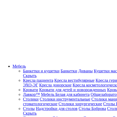
Мебель
Банкетки и кушетки
Банкетки
Диваны
Кушетки ма
Скрыть
Кресла пациента
Кресла вестибулярные
Кресла гер
ЭХО-ЭГ
Кресла донорские
Кресла косметологическ
Кровати
Кровати для детей и новорожденных
Кров
Лавкор™
Мебель Белая для кабинета
Общелаборато
Столики
Столики инструментальные
Столики ман
стоматологические
Столики хирургические
Столы 
Столы
Надстройки для столов
Столы Боброва
Стол
Скрыть