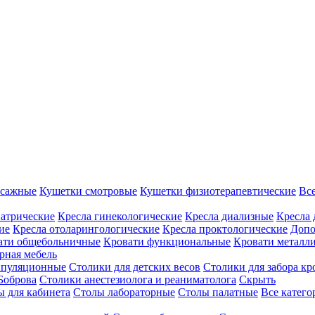
ссажные
Кушетки смотровые
Кушетки физиотерапевтические
Вс
иатрические
Кресла гинекологические
Кресла диализные
Кресла 
ие
Кресла отоларингологические
Кресла проктологические
Допо
ати общебольничные
Кровати функциональные
Кровати металл
рная мебель
ипуляционные
Столики для детских весов
Столики для забора кр
Боброва
Столики анестезиолога и реаниматолога
Скрыть
ы для кабинета
Столы лабораторные
Столы палатные
Все катег