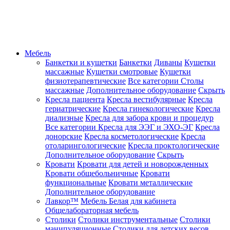
Мебель
Банкетки и кушетки
Банкетки
Диваны
Кушетки
массажные
Кушетки смотровые
Кушетки
физиотерапевтические
Все категории
Столы
массажные
Дополнительное оборудование
Скрыть
Кресла пациента
Кресла вестибулярные
Кресла
гериатрические
Кресла гинекологические
Кресла
диализные
Кресла для забора крови и процедур
Все категории
Кресла для ЭЭГ и ЭХО-ЭГ
Кресла
донорские
Кресла косметологические
Кресла
отоларингологические
Кресла проктологические
Дополнительное оборудование
Скрыть
Кровати
Кровати для детей и новорожденных
Кровати общебольничные
Кровати
функциональные
Кровати металлические
Дополнительное оборудование
Лавкор™
Мебель Белая для кабинета
Общелабораторная мебель
Столики
Столики инструментальные
Столики
манипуляционные
Столики для детских весов