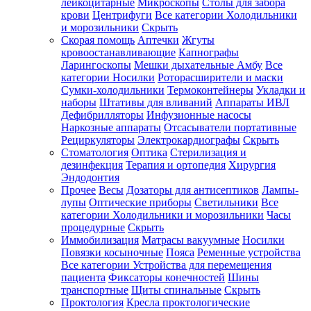
лейкоцитарные
Микроскопы
Столы для забора
крови
Центрифуги
Все категории
Холодильники
и морозильники
Скрыть
Скорая помощь
Аптечки
Жгуты
кровоостанавливающие
Капнографы
Ларингоскопы
Мешки дыхательные Амбу
Все
категории
Носилки
Роторасширители и маски
Сумки-холодильники
Термоконтейнеры
Укладки и
наборы
Штативы для вливаний
Аппараты ИВЛ
Дефибрилляторы
Инфузионные насосы
Наркозные аппараты
Отсасыватели портативные
Рециркуляторы
Электрокардиографы
Скрыть
Стоматология
Оптика
Стерилизация и
дезинфекция
Терапия и ортопедия
Хирургия
Эндодонтия
Прочее
Весы
Дозаторы для антисептиков
Лампы-
лупы
Оптические приборы
Светильники
Все
категории
Холодильники и морозильники
Часы
процедурные
Скрыть
Иммобилизация
Матрасы вакуумные
Носилки
Повязки косыночные
Пояса
Ременные устройства
Все категории
Устройства для перемещения
пациента
Фиксаторы конечностей
Шины
транспортные
Щиты спинальные
Скрыть
Проктология
Кресла проктологические