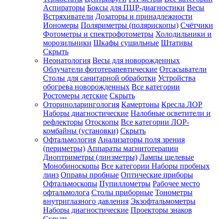
Аспираторы
Боксы для ПЦР-диагностики
Весы
Встряхиватели
Дозаторы и принадлежности
Иономеры
Поляриметры (полярископы)
Счётчики
Фотометры и спектрофотометры
Холодильники и
морозильники
Шкафы сушильные
Штативы
Скрыть
Неонатология
Весы для новорожденных
Облучатели фототерапевтические
Отсасыватели
Столы для санитарной обработки
Устройства
обогрева новорожденных
Все категории
Ростомеры детские
Скрыть
Оториноларингология
Камертоны
Кресла ЛОР
Наборы диагностические
Налобные осветители и
рефлекторы
Отоскопы
Все категории
ЛОР-
комбайны (установки)
Скрыть
Офтальмология
Анализаторы поля зрения
(периметры)
Аппараты магнитотерапии
Диоптриметры (линзметры)
Лампы щелевые
Монобиноскопы
Все категории
Наборы пробных
линз
Оправы пробные
Оптические приборы
Офтальмоскопы
Пупиллометры
Рабочее место
офтальмолога
Столы приборные
Тонометры
внутриглазного давления
Экзофтальмометры
Наборы диагностические
Проекторы знаков
Скрыть