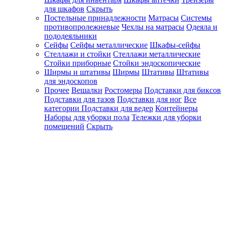
для шкафов
Скрыть
Постельные принадлежности
Матрасы
Системы
противопролежневые
Чехлы на матрасы
Одеяла и
пододеяльники
Сейфы
Сейфы металлические
Шкафы-сейфы
Стеллажи и стойки
Стеллажи металлические
Стойки приборные
Стойки эндоскопические
Ширмы и штативы
Ширмы
Штативы
Штативы
для эндоскопов
Прочее
Вешалки
Ростомеры
Подставки для биксов
Подставки для тазов
Подставки для ног
Все
категории
Подставки для ведер
Контейнеры
Наборы для уборки пола
Тележки для уборки
помещений
Скрыть