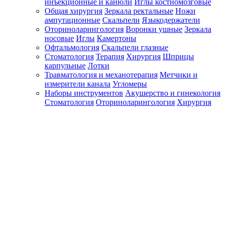
инъекционные и канюли
Иглы костномозговые
Общая хирургия
Зеркала ректальные
Ножи
ампутационные
Скальпели
Языкодержатели
Оториноларингология
Воронки ушные
Зеркала
носовые
Иглы
Камертоны
Офтальмология
Скальпели глазные
Стоматология
Терапия
Хирургия
Шприцы
карпульные
Лотки
Травматология и механотерапия
Метчики и
измерители канала
Угломеры
Наборы инструментов
Акушерство и гинекология
Стоматология
Оториноларингология
Хирургия