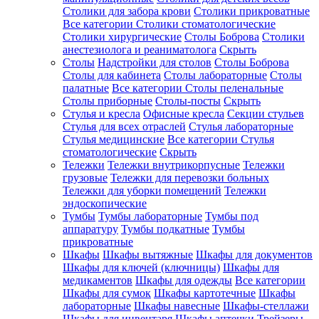
Столики для забора крови
Столики прикроватные
Все категории
Столики стоматологические
Столики хирургические
Столы Боброва
Столики
анестезиолога и реаниматолога
Скрыть
Столы
Надстройки для столов
Столы Боброва
Столы для кабинета
Столы лабораторные
Столы
палатные
Все категории
Столы пеленальные
Столы приборные
Столы-посты
Скрыть
Стулья и кресла
Офисные кресла
Секции стульев
Стулья для всех отраслей
Стулья лабораторные
Стулья медицинские
Все категории
Стулья
стоматологические
Скрыть
Тележки
Тележки внутрикорпусные
Тележки
грузовые
Тележки для перевозки больных
Тележки для уборки помещений
Тележки
эндоскопические
Тумбы
Тумбы лабораторные
Тумбы под
аппаратуру
Тумбы подкатные
Тумбы
прикроватные
Шкафы
Шкафы вытяжные
Шкафы для документов
Шкафы для ключей (ключницы)
Шкафы для
медикаментов
Шкафы для одежды
Все категории
Шкафы для сумок
Шкафы картотечные
Шкафы
лабораторные
Шкафы навесные
Шкафы-стеллажи
Шкафы для инвентаря
Шкафы аптечки
Трейзеры