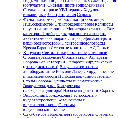
Подъемники и подвесы для больных
Светотерапия
(облучатели)
Системы противопролежневые
Стулья санитарные
УВЧ терапия
Ходунки
инвалидные
Электротерапия
Скрыть
Функциональная диагностика
Динамометры
Пульсоксиметры
Электрокардиографы
Калиперы
и рулетки электронные
Мониторы фетальные
Все
категории
Приборы для диагностики опорно-
двигательного аппарата
Спирографы
Холтеры и
кардиорегистраторы
Электроэнцефалографы
Кресла Барани
Суточные мониторы АД
Скрыть
Хирургия
Светильники
Столы операционные
Столы перевязочные
Отсасыватели
Аппараты
Боброва
Все категории
Аппараты хирургические
(физиодиспенсеры)
Визуализаторы вен и
допоборудование
Консоли
Лазеры хирургические
и принадлежности
Приборы вакуумной терапии
Столы Боброва
Турникеты пневматические
Эвакуаторы дыма
Коагуляторы
(электрокоагуляторы)
Насосы шприцевые
Скрыть
Эндоскопия
Бронхоскопы
Гастроскопы и
видеогастроскопы
Колоноскопы и
видеоколоноскопы
Системы
видеоэндоскопические
Служба крови
Кресла для забора крови
Счетчики