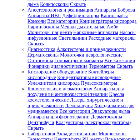
дыма
Кольпоскопы
Скрыть
Анестезиология и реанимация
Аппараты Боброва
Аппараты ИВЛ
Дефибрилляторы
Капнографы
Консоли
Все категории
Концентраторы кислорода
Ларингоскопы
Мешки дыхательные Амбу
Мониторы пациента
Наркозные аппараты
Насосы
инфузионные
Светильники
Расходные материалы
Скрыть
Диагностика
Алкотестеры и принадлежности
Дерматоскопы
Молоточки неврологические
Стетоскопы
Тонометры и манжеты
Все категории
Фонарики диагностические
Термометры
Скрыть
Кислородное оборудование
Коктейлеры
кислородные
Концентраторы кислородные
Увлажнители кислорода
Пульсоксиметры
Косметология и дерматология
Аппараты для
похудения и антивозрастной терапии
Кресла
косметологические
Лазеры хирургические и
принадлежности
Лампы-лупы
Холодильники для
медикаментов
Все категории
Эвакуаторы дыма
Аппараты для физиотерапии
Дерматоскопы
Центрифуги
Коагуляторы (электрокоагуляторы)
Скрыть
Лаборатория
Аквадистилляторы
Микроскопы
Термостаты
Центрифуги
PH-метры
Все категории