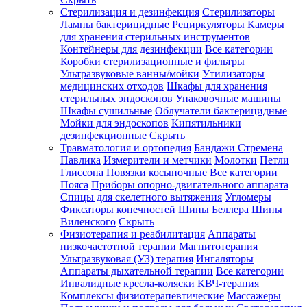
Стерилизация и дезинфекция
Стерилизаторы
Лампы бактерицидные
Рециркуляторы
Камеры
для хранения стерильных инструментов
Контейнеры для дезинфекции
Все категории
Коробки стерилизационные и фильтры
Ультразвуковые ванны/мойки
Утилизаторы
медицинских отходов
Шкафы для хранения
стерильных эндоскопов
Упаковочные машины
Шкафы сушильные
Облучатели бактерицидные
Мойки для эндоскопов
Кипятильники
дезинфекционные
Скрыть
Травматология и ортопедия
Бандажи Стремена
Павлика
Измерители и метчики
Молотки
Петли
Глиссона
Повязки косыночные
Все категории
Пояса
Приборы опорно-двигательного аппарата
Спицы для скелетного вытяжения
Угломеры
Фиксаторы конечностей
Шины Беллера
Шины
Виленского
Скрыть
Физиотерапия и реабилитация
Аппараты
низкочастотной терапии
Магнитотерапия
Ультразвуковая (УЗ) терапия
Ингаляторы
Аппараты дыхательной терапии
Все категории
Инвалидные кресла-коляски
КВЧ-терапия
Комплексы физиотерапевтические
Массажеры