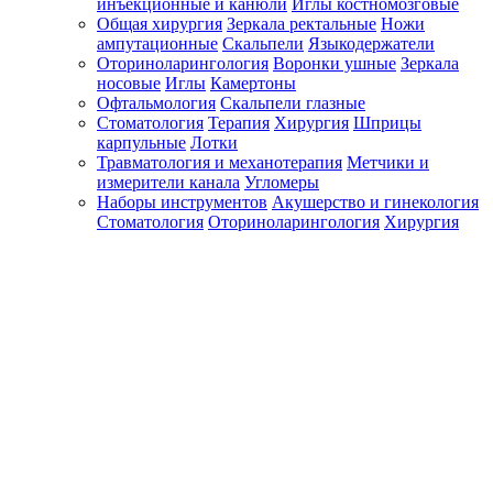
инъекционные и канюли
Иглы костномозговые
Общая хирургия
Зеркала ректальные
Ножи
ампутационные
Скальпели
Языкодержатели
Оториноларингология
Воронки ушные
Зеркала
носовые
Иглы
Камертоны
Офтальмология
Скальпели глазные
Стоматология
Терапия
Хирургия
Шприцы
карпульные
Лотки
Травматология и механотерапия
Метчики и
измерители канала
Угломеры
Наборы инструментов
Акушерство и гинекология
Стоматология
Оториноларингология
Хирургия