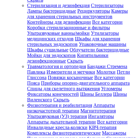
Стерилизация и дезинфекция
Стерилизаторы
Лампы бактерицидные
Рециркуляторы
Камеры
для хранения стерильных инструментов
Контейнеры для дезинфекции
Все категории
Коробки стерилизационные и фильтры
Ультразвуковые ванны/мойки
Утилизаторы
медицинских отходов
Шкафы для хранения
стерильных эндоскопов
Упаковочные машины
Шкафы сушильные
Облучатели бактерицидные
Мойки для эндоскопов
Кипятильники
дезинфекционные
Скрыть
Травматология и ортопедия
Бандажи Стремена
Павлика
Измерители и метчики
Молотки
Петли
Глиссона
Повязки косыночные
Все категории
Пояса
Приборы опорно-двигательного аппарата
Спицы для скелетного вытяжения
Угломеры
Фиксаторы конечностей
Шины Беллера
Шины
Виленского
Скрыть
Физиотерапия и реабилитация
Аппараты
низкочастотной терапии
Магнитотерапия
Ультразвуковая (УЗ) терапия
Ингаляторы
Аппараты дыхательной терапии
Все категории
Инвалидные кресла-коляски
КВЧ-терапия
Комплексы физиотерапевтические
Массажеры