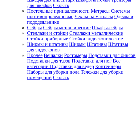
для шкафов
Скрыть
Постельные принадлежности
Матрасы
Системы
противопролежневые
Чехлы на матрасы
Одеяла и
пододеяльники
Сейфы
Сейфы металлические
Шкафы-сейфы
Стеллажи и стойки
Стеллажи металлические
Стойки приборные
Стойки эндоскопические
Ширмы и штативы
Ширмы
Штативы
Штативы
для эндоскопов
Прочее
Вешалки
Ростомеры
Подставки для биксов
Подставки для тазов
Подставки для ног
Все
категории
Подставки для ведер
Контейнеры
Наборы для уборки пола
Тележки для уборки
помещений
Скрыть