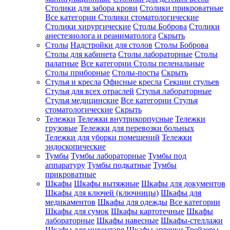
Столики для забора крови
Столики прикроватные
Все категории
Столики стоматологические
Столики хирургические
Столы Боброва
Столики
анестезиолога и реаниматолога
Скрыть
Столы
Надстройки для столов
Столы Боброва
Столы для кабинета
Столы лабораторные
Столы
палатные
Все категории
Столы пеленальные
Столы приборные
Столы-посты
Скрыть
Стулья и кресла
Офисные кресла
Секции стульев
Стулья для всех отраслей
Стулья лабораторные
Стулья медицинские
Все категории
Стулья
стоматологические
Скрыть
Тележки
Тележки внутрикорпусные
Тележки
грузовые
Тележки для перевозки больных
Тележки для уборки помещений
Тележки
эндоскопические
Тумбы
Тумбы лабораторные
Тумбы под
аппаратуру
Тумбы подкатные
Тумбы
прикроватные
Шкафы
Шкафы вытяжные
Шкафы для документов
Шкафы для ключей (ключницы)
Шкафы для
медикаментов
Шкафы для одежды
Все категории
Шкафы для сумок
Шкафы картотечные
Шкафы
лабораторные
Шкафы навесные
Шкафы-стеллажи
Шкафы для инвентаря
Шкафы аптечки
Трейзеры