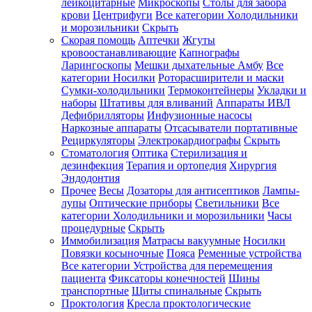
лейкоцитарные
Микроскопы
Столы для забора
крови
Центрифуги
Все категории
Холодильники
и морозильники
Скрыть
Скорая помощь
Аптечки
Жгуты
кровоостанавливающие
Капнографы
Ларингоскопы
Мешки дыхательные Амбу
Все
категории
Носилки
Роторасширители и маски
Сумки-холодильники
Термоконтейнеры
Укладки и
наборы
Штативы для вливаний
Аппараты ИВЛ
Дефибрилляторы
Инфузионные насосы
Наркозные аппараты
Отсасыватели портативные
Рециркуляторы
Электрокардиографы
Скрыть
Стоматология
Оптика
Стерилизация и
дезинфекция
Терапия и ортопедия
Хирургия
Эндодонтия
Прочее
Весы
Дозаторы для антисептиков
Лампы-
лупы
Оптические приборы
Светильники
Все
категории
Холодильники и морозильники
Часы
процедурные
Скрыть
Иммобилизация
Матрасы вакуумные
Носилки
Повязки косыночные
Пояса
Ременные устройства
Все категории
Устройства для перемещения
пациента
Фиксаторы конечностей
Шины
транспортные
Щиты спинальные
Скрыть
Проктология
Кресла проктологические