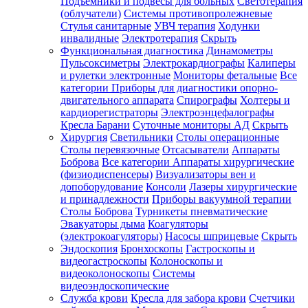
Подъемники и подвесы для больных
Светотерапия
(облучатели)
Системы противопролежневые
Стулья санитарные
УВЧ терапия
Ходунки
инвалидные
Электротерапия
Скрыть
Функциональная диагностика
Динамометры
Пульсоксиметры
Электрокардиографы
Калиперы
и рулетки электронные
Мониторы фетальные
Все
категории
Приборы для диагностики опорно-
двигательного аппарата
Спирографы
Холтеры и
кардиорегистраторы
Электроэнцефалографы
Кресла Барани
Суточные мониторы АД
Скрыть
Хирургия
Светильники
Столы операционные
Столы перевязочные
Отсасыватели
Аппараты
Боброва
Все категории
Аппараты хирургические
(физиодиспенсеры)
Визуализаторы вен и
допоборудование
Консоли
Лазеры хирургические
и принадлежности
Приборы вакуумной терапии
Столы Боброва
Турникеты пневматические
Эвакуаторы дыма
Коагуляторы
(электрокоагуляторы)
Насосы шприцевые
Скрыть
Эндоскопия
Бронхоскопы
Гастроскопы и
видеогастроскопы
Колоноскопы и
видеоколоноскопы
Системы
видеоэндоскопические
Служба крови
Кресла для забора крови
Счетчики