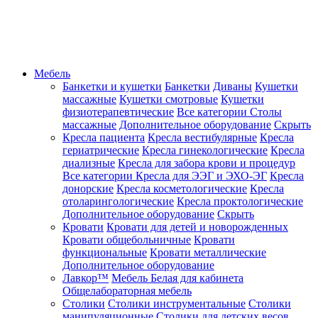
Мебель
Банкетки и кушетки
Банкетки
Диваны
Кушетки
массажные
Кушетки смотровые
Кушетки
физиотерапевтические
Все категории
Столы
массажные
Дополнительное оборудование
Скрыть
Кресла пациента
Кресла вестибулярные
Кресла
гериатрические
Кресла гинекологические
Кресла
диализные
Кресла для забора крови и процедур
Все категории
Кресла для ЭЭГ и ЭХО-ЭГ
Кресла
донорские
Кресла косметологические
Кресла
отоларингологические
Кресла проктологические
Дополнительное оборудование
Скрыть
Кровати
Кровати для детей и новорожденных
Кровати общебольничные
Кровати
функциональные
Кровати металлические
Дополнительное оборудование
Лавкор™
Мебель Белая для кабинета
Общелабораторная мебель
Столики
Столики инструментальные
Столики
манипуляционные
Столики для детских весов