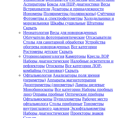
Аспираторы
Боксы для ПЦР-диагностики
Весы
Встряхиватели
Дозаторы и принадлежности
Иономеры
Поляриметры (полярископы)
Счётчики
Фотометры и спектрофотометры
Холодильники и
морозильники
Шкафы сушильные
Штативы
Скрыть
Неонатология
Весы для новорожденных
Облучатели фототерапевтические
Отсасыватели
Столы для санитарной обработки
Устройства
обогрева новорожденных
Все категории
Ростомеры детские
Скрыть
Оториноларингология
Камертоны
Кресла ЛОР
Наборы диагностические
Налобные осветители и
рефлекторы
Отоскопы
Все категории
ЛОР-
комбайны (установки)
Скрыть
Офтальмология
Анализаторы поля зрения
(периметры)
Аппараты магнитотерапии
Диоптриметры (линзметры)
Лампы щелевые
Монобиноскопы
Все категории
Наборы пробных
линз
Оправы пробные
Оптические приборы
Офтальмоскопы
Пупиллометры
Рабочее место
офтальмолога
Столы приборные
Тонометры
внутриглазного давления
Экзофтальмометры
Наборы диагностические
Проекторы знаков
Скрыть