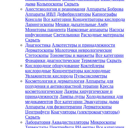
дыма
Кольпоскопы
Скрыть
Анестезиология и реанимация
Аппараты Боброва
Аппараты ИВЛ
Дефибрилляторы
Капнографы
Консоли
Все категории
Концентраторы кислорода
Ларингоскопы
Мешки дыхательные Амбу
Мониторы пациента
Наркозные аппараты
Насосы
инфузионные
Светильники
Расходные материалы
Скрыть
Диагностика
Алкотестеры и принадлежности
Дерматоскопы
Молоточки неврологические
Стетоскопы
Тонометры и манжеты
Все категории
Фонарики диагностические
Термометры
Скрыть
Кислородное оборудование
Коктейлеры
кислородные
Концентраторы кислородные
Увлажнители кислорода
Пульсоксиметры
Косметология и дерматология
Аппараты для
похудения и антивозрастной терапии
Кресла
косметологические
Лазеры хирургические и
принадлежности
Лампы-лупы
Холодильники для
медикаментов
Все категории
Эвакуаторы дыма
Аппараты для физиотерапии
Дерматоскопы
Центрифуги
Коагуляторы (электрокоагуляторы)
Скрыть
Лаборатория
Аквадистилляторы
Микроскопы
Термостаты
Центрифуги
PH-метры
Все категории