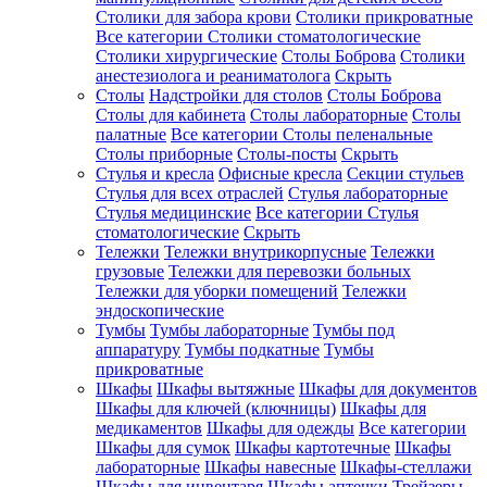
Столики для забора крови
Столики прикроватные
Все категории
Столики стоматологические
Столики хирургические
Столы Боброва
Столики
анестезиолога и реаниматолога
Скрыть
Столы
Надстройки для столов
Столы Боброва
Столы для кабинета
Столы лабораторные
Столы
палатные
Все категории
Столы пеленальные
Столы приборные
Столы-посты
Скрыть
Стулья и кресла
Офисные кресла
Секции стульев
Стулья для всех отраслей
Стулья лабораторные
Стулья медицинские
Все категории
Стулья
стоматологические
Скрыть
Тележки
Тележки внутрикорпусные
Тележки
грузовые
Тележки для перевозки больных
Тележки для уборки помещений
Тележки
эндоскопические
Тумбы
Тумбы лабораторные
Тумбы под
аппаратуру
Тумбы подкатные
Тумбы
прикроватные
Шкафы
Шкафы вытяжные
Шкафы для документов
Шкафы для ключей (ключницы)
Шкафы для
медикаментов
Шкафы для одежды
Все категории
Шкафы для сумок
Шкафы картотечные
Шкафы
лабораторные
Шкафы навесные
Шкафы-стеллажи
Шкафы для инвентаря
Шкафы аптечки
Трейзеры