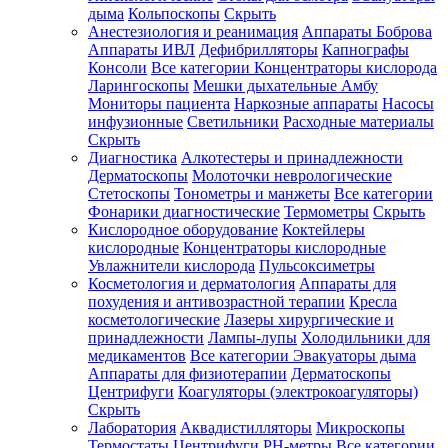
дыма
Кольпоскопы
Скрыть
Анестезиология и реанимация
Аппараты Боброва
Аппараты ИВЛ
Дефибрилляторы
Капнографы
Консоли
Все категории
Концентраторы кислорода
Ларингоскопы
Мешки дыхательные Амбу
Мониторы пациента
Наркозные аппараты
Насосы
инфузионные
Светильники
Расходные материалы
Скрыть
Диагностика
Алкотестеры и принадлежности
Дерматоскопы
Молоточки неврологические
Стетоскопы
Тонометры и манжеты
Все категории
Фонарики диагностические
Термометры
Скрыть
Кислородное оборудование
Коктейлеры
кислородные
Концентраторы кислородные
Увлажнители кислорода
Пульсоксиметры
Косметология и дерматология
Аппараты для
похудения и антивозрастной терапии
Кресла
косметологические
Лазеры хирургические и
принадлежности
Лампы-лупы
Холодильники для
медикаментов
Все категории
Эвакуаторы дыма
Аппараты для физиотерапии
Дерматоскопы
Центрифуги
Коагуляторы (электрокоагуляторы)
Скрыть
Лаборатория
Аквадистилляторы
Микроскопы
Термостаты
Центрифуги
PH-метры
Все категории