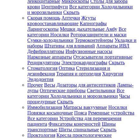
лейкоцитарные
Микроскопы
Столы для забора
крови
Центрифуги
Все категории
Холодильники
и морозильники
Скрыть
Скорая помощь
Аптечки
Жгуты
кровоостанавливающие
Капнографы
Ларингоскопы
Мешки дыхательные Амбу
Все
категории
Носилки
Роторасширители и маски
Сумки-холодильники
Термоконтейнеры
Укладки и
наборы
Штативы для вливаний
Аппараты ИВЛ
Дефибрилляторы
Инфузионные насосы
Наркозные аппараты
Отсасыватели портативные
Рециркуляторы
Электрокардиографы
Скрыть
Стоматология
Оптика
Стерилизация и
дезинфекция
Терапия и ортопедия
Хирургия
Эндодонтия
Прочее
Весы
Дозаторы для антисептиков
Лампы-
лупы
Оптические приборы
Светильники
Все
категории
Холодильники и морозильники
Часы
процедурные
Скрыть
Иммобилизация
Матрасы вакуумные
Носилки
Повязки косыночные
Пояса
Ременные устройства
Все категории
Устройства для перемещения
пациента
Фиксаторы конечностей
Шины
транспортные
Щиты спинальные
Скрыть
Проктология
Кресла проктологические