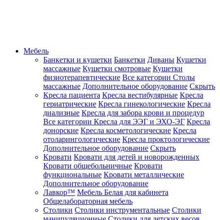
Мебель
Банкетки и кушетки
Банкетки
Диваны
Кушетки
массажные
Кушетки смотровые
Кушетки
физиотерапевтические
Все категории
Столы
массажные
Дополнительное оборудование
Скрыть
Кресла пациента
Кресла вестибулярные
Кресла
гериатрические
Кресла гинекологические
Кресла
диализные
Кресла для забора крови и процедур
Все категории
Кресла для ЭЭГ и ЭХО-ЭГ
Кресла
донорские
Кресла косметологические
Кресла
отоларингологические
Кресла проктологические
Дополнительное оборудование
Скрыть
Кровати
Кровати для детей и новорожденных
Кровати общебольничные
Кровати
функциональные
Кровати металлические
Дополнительное оборудование
Лавкор™
Мебель Белая для кабинета
Общелабораторная мебель
Столики
Столики инструментальные
Столики
манипуляционные
Столики для детских весов