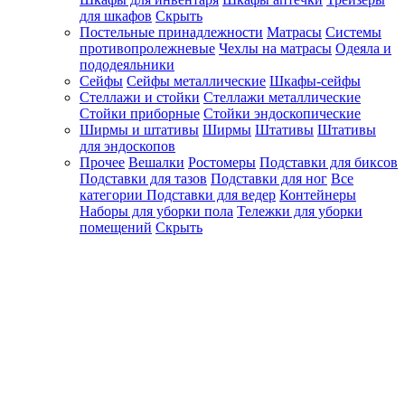
для шкафов
Скрыть
Постельные принадлежности
Матрасы
Системы
противопролежневые
Чехлы на матрасы
Одеяла и
пододеяльники
Сейфы
Сейфы металлические
Шкафы-сейфы
Стеллажи и стойки
Стеллажи металлические
Стойки приборные
Стойки эндоскопические
Ширмы и штативы
Ширмы
Штативы
Штативы
для эндоскопов
Прочее
Вешалки
Ростомеры
Подставки для биксов
Подставки для тазов
Подставки для ног
Все
категории
Подставки для ведер
Контейнеры
Наборы для уборки пола
Тележки для уборки
помещений
Скрыть