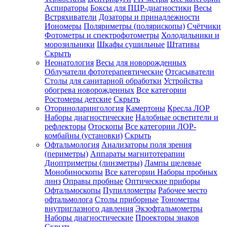
Аспираторы
Боксы для ПЦР-диагностики
Весы
Встряхиватели
Дозаторы и принадлежности
Иономеры
Поляриметры (полярископы)
Счётчики
Фотометры и спектрофотометры
Холодильники и
морозильники
Шкафы сушильные
Штативы
Скрыть
Неонатология
Весы для новорожденных
Облучатели фототерапевтические
Отсасыватели
Столы для санитарной обработки
Устройства
обогрева новорожденных
Все категории
Ростомеры детские
Скрыть
Оториноларингология
Камертоны
Кресла ЛОР
Наборы диагностические
Налобные осветители и
рефлекторы
Отоскопы
Все категории
ЛОР-
комбайны (установки)
Скрыть
Офтальмология
Анализаторы поля зрения
(периметры)
Аппараты магнитотерапии
Диоптриметры (линзметры)
Лампы щелевые
Монобиноскопы
Все категории
Наборы пробных
линз
Оправы пробные
Оптические приборы
Офтальмоскопы
Пупиллометры
Рабочее место
офтальмолога
Столы приборные
Тонометры
внутриглазного давления
Экзофтальмометры
Наборы диагностические
Проекторы знаков
Скрыть