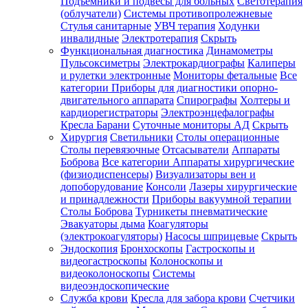
Подъемники и подвесы для больных
Светотерапия
(облучатели)
Системы противопролежневые
Стулья санитарные
УВЧ терапия
Ходунки
инвалидные
Электротерапия
Скрыть
Функциональная диагностика
Динамометры
Пульсоксиметры
Электрокардиографы
Калиперы
и рулетки электронные
Мониторы фетальные
Все
категории
Приборы для диагностики опорно-
двигательного аппарата
Спирографы
Холтеры и
кардиорегистраторы
Электроэнцефалографы
Кресла Барани
Суточные мониторы АД
Скрыть
Хирургия
Светильники
Столы операционные
Столы перевязочные
Отсасыватели
Аппараты
Боброва
Все категории
Аппараты хирургические
(физиодиспенсеры)
Визуализаторы вен и
допоборудование
Консоли
Лазеры хирургические
и принадлежности
Приборы вакуумной терапии
Столы Боброва
Турникеты пневматические
Эвакуаторы дыма
Коагуляторы
(электрокоагуляторы)
Насосы шприцевые
Скрыть
Эндоскопия
Бронхоскопы
Гастроскопы и
видеогастроскопы
Колоноскопы и
видеоколоноскопы
Системы
видеоэндоскопические
Служба крови
Кресла для забора крови
Счетчики