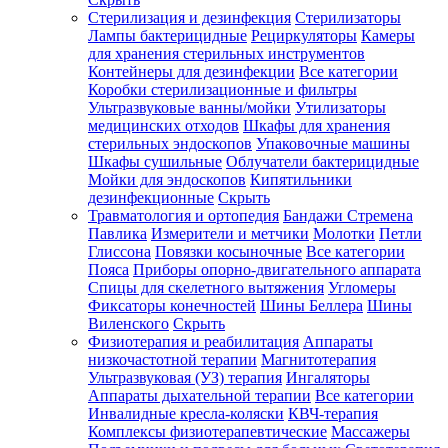
Стерилизация и дезинфекция
Стерилизаторы
Лампы бактерицидные
Рециркуляторы
Камеры
для хранения стерильных инструментов
Контейнеры для дезинфекции
Все категории
Коробки стерилизационные и фильтры
Ультразвуковые ванны/мойки
Утилизаторы
медицинских отходов
Шкафы для хранения
стерильных эндоскопов
Упаковочные машины
Шкафы сушильные
Облучатели бактерицидные
Мойки для эндоскопов
Кипятильники
дезинфекционные
Скрыть
Травматология и ортопедия
Бандажи Стремена
Павлика
Измерители и метчики
Молотки
Петли
Глиссона
Повязки косыночные
Все категории
Пояса
Приборы опорно-двигательного аппарата
Спицы для скелетного вытяжения
Угломеры
Фиксаторы конечностей
Шины Беллера
Шины
Виленского
Скрыть
Физиотерапия и реабилитация
Аппараты
низкочастотной терапии
Магнитотерапия
Ультразвуковая (УЗ) терапия
Ингаляторы
Аппараты дыхательной терапии
Все категории
Инвалидные кресла-коляски
КВЧ-терапия
Комплексы физиотерапевтические
Массажеры