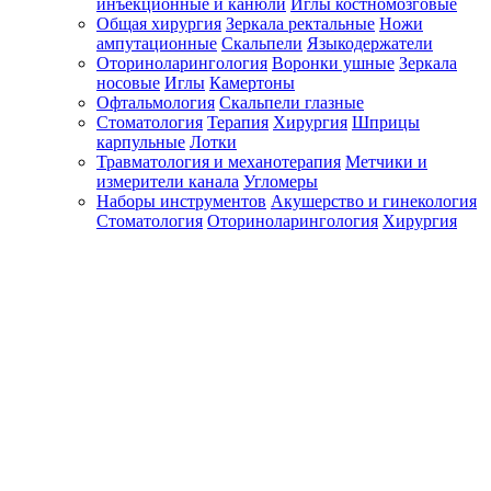
инъекционные и канюли
Иглы костномозговые
Общая хирургия
Зеркала ректальные
Ножи
ампутационные
Скальпели
Языкодержатели
Оториноларингология
Воронки ушные
Зеркала
носовые
Иглы
Камертоны
Офтальмология
Скальпели глазные
Стоматология
Терапия
Хирургия
Шприцы
карпульные
Лотки
Травматология и механотерапия
Метчики и
измерители канала
Угломеры
Наборы инструментов
Акушерство и гинекология
Стоматология
Оториноларингология
Хирургия