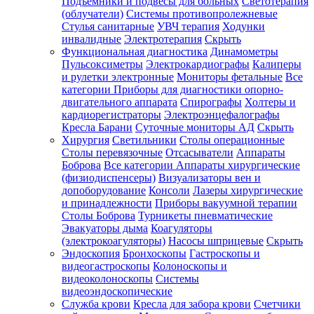
Подъемники и подвесы для больных
Светотерапия
(облучатели)
Системы противопролежневые
Стулья санитарные
УВЧ терапия
Ходунки
инвалидные
Электротерапия
Скрыть
Функциональная диагностика
Динамометры
Пульсоксиметры
Электрокардиографы
Калиперы
и рулетки электронные
Мониторы фетальные
Все
категории
Приборы для диагностики опорно-
двигательного аппарата
Спирографы
Холтеры и
кардиорегистраторы
Электроэнцефалографы
Кресла Барани
Суточные мониторы АД
Скрыть
Хирургия
Светильники
Столы операционные
Столы перевязочные
Отсасыватели
Аппараты
Боброва
Все категории
Аппараты хирургические
(физиодиспенсеры)
Визуализаторы вен и
допоборудование
Консоли
Лазеры хирургические
и принадлежности
Приборы вакуумной терапии
Столы Боброва
Турникеты пневматические
Эвакуаторы дыма
Коагуляторы
(электрокоагуляторы)
Насосы шприцевые
Скрыть
Эндоскопия
Бронхоскопы
Гастроскопы и
видеогастроскопы
Колоноскопы и
видеоколоноскопы
Системы
видеоэндоскопические
Служба крови
Кресла для забора крови
Счетчики