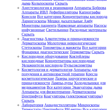
дыма
Кольпоскопы
Скрыть
Анестезиология и реанимация
Аппараты Боброва
Аппараты ИВЛ
Дефибрилляторы
Капнографы
Консоли
Все категории
Концентраторы кислорода
Ларингоскопы
Мешки дыхательные Амбу
Мониторы пациента
Наркозные аппараты
Насосы
инфузионные
Светильники
Расходные материалы
Скрыть
Диагностика
Алкотестеры и принадлежности
Дерматоскопы
Молоточки неврологические
Стетоскопы
Тонометры и манжеты
Все категории
Фонарики диагностические
Термометры
Скрыть
Кислородное оборудование
Коктейлеры
кислородные
Концентраторы кислородные
Увлажнители кислорода
Пульсоксиметры
Косметология и дерматология
Аппараты для
похудения и антивозрастной терапии
Кресла
косметологические
Лазеры хирургические и
принадлежности
Лампы-лупы
Холодильники для
медикаментов
Все категории
Эвакуаторы дыма
Аппараты для физиотерапии
Дерматоскопы
Центрифуги
Коагуляторы (электрокоагуляторы)
Скрыть
Лаборатория
Аквадистилляторы
Микроскопы
Термостаты
Центрифуги
PH-метры
Все категории