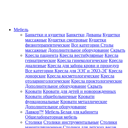
Мебель
Банкетки и кушетки
Банкетки
Диваны
Кушетки
массажные
Кушетки смотровые
Кушетки
физиотерапевтические
Все категории
Столы
массажные
Дополнительное оборудование
Скрыть
Кресла пациента
Кресла вестибулярные
Кресла
гериатрические
Кресла гинекологические
Кресла
диализные
Кресла для забора крови и процедур
Все категории
Кресла для ЭЭГ и ЭХО-ЭГ
Кресла
донорские
Кресла косметологические
Кресла
отоларингологические
Кресла проктологические
Дополнительное оборудование
Скрыть
Кровати
Кровати для детей и новорожденных
Кровати общебольничные
Кровати
функциональные
Кровати металлические
Дополнительное оборудование
Лавкор™
Мебель Белая для кабинета
Общелабораторная мебель
Столики
Столики инструментальные
Столики
манипуляционные
Столики для детских весов