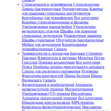
Стерилизация и дезинфекция
Стерилизаторы
Лампы бактерицидные
Рециркуляторы
Камеры
для хранения стерильных инструментов
Контейнеры для дезинфекции
Все категории
Коробки стерилизационные и фильтры
Ультразвуковые ванны/мойки
Утилизаторы
медицинских отходов
Шкафы для хранения
стерильных эндоскопов
Упаковочные машины
Шкафы сушильные
Облучатели бактерицидные
Мойки для эндоскопов
Кипятильники
дезинфекционные
Скрыть
Травматология и ортопедия
Бандажи Стремена
Павлика
Измерители и метчики
Молотки
Петли
Глиссона
Повязки косыночные
Все категории
Пояса
Приборы опорно-двигательного аппарата
Спицы для скелетного вытяжения
Угломеры
Фиксаторы конечностей
Шины Беллера
Шины
Виленского
Скрыть
Физиотерапия и реабилитация
Аппараты
низкочастотной терапии
Магнитотерапия
Ультразвуковая (УЗ) терапия
Ингаляторы
Аппараты дыхательной терапии
Все категории
Инвалидные кресла-коляски
КВЧ-терапия
Комплексы физиотерапевтические
Массажеры