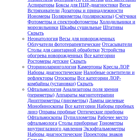
Аспираторы
Боксы для ПЦР-диагностики
Весы
Встряхиватели
Дозаторы и принадлежности
Иономеры
Поляриметры (полярископы)
Счётчики
Фотометры и спектрофотометры
Холодильники и
морозильники
Шкафы сушильные
Штативы
Скрыть
Неонатология
Весы для новорожденных
Облучатели фототерапевтические
Отсасыватели
Столы для санитарной обработки
Устройства
обогрева новорожденных
Все категории
Ростомеры детские
Скрыть
Оториноларингология
Камертоны
Кресла ЛОР
Наборы диагностические
Налобные осветители и
рефлекторы
Отоскопы
Все категории
ЛОР-
комбайны (установки)
Скрыть
Офтальмология
Анализаторы поля зрения
(периметры)
Аппараты магнитотерапии
Диоптриметры (линзметры)
Лампы щелевые
Монобиноскопы
Все категории
Наборы пробных
линз
Оправы пробные
Оптические приборы
Офтальмоскопы
Пупиллометры
Рабочее место
офтальмолога
Столы приборные
Тонометры
внутриглазного давления
Экзофтальмометры
Наборы диагностические
Проекторы знаков
Скрыть