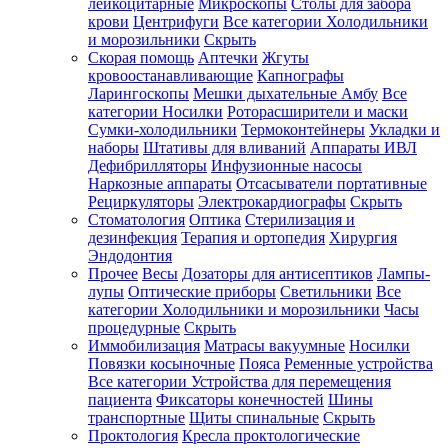
лейкоцитарные
Микроскопы
Столы для забора
крови
Центрифуги
Все категории
Холодильники
и морозильники
Скрыть
Скорая помощь
Аптечки
Жгуты
кровоостанавливающие
Капнографы
Ларингоскопы
Мешки дыхательные Амбу
Все
категории
Носилки
Роторасширители и маски
Сумки-холодильники
Термоконтейнеры
Укладки и
наборы
Штативы для вливаний
Аппараты ИВЛ
Дефибрилляторы
Инфузионные насосы
Наркозные аппараты
Отсасыватели портативные
Рециркуляторы
Электрокардиографы
Скрыть
Стоматология
Оптика
Стерилизация и
дезинфекция
Терапия и ортопедия
Хирургия
Эндодонтия
Прочее
Весы
Дозаторы для антисептиков
Лампы-
лупы
Оптические приборы
Светильники
Все
категории
Холодильники и морозильники
Часы
процедурные
Скрыть
Иммобилизация
Матрасы вакуумные
Носилки
Повязки косыночные
Пояса
Ременные устройства
Все категории
Устройства для перемещения
пациента
Фиксаторы конечностей
Шины
транспортные
Щиты спинальные
Скрыть
Проктология
Кресла проктологические