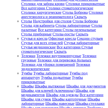
Столики для забора крови
Столики прикроватные
Все категории
Столики стоматологические
Столики хирургические
Столы Боброва
Столики
анестезиолога и реаниматолога
Скрыть
Столы
Надстройки для столов
Столы Боброва
Столы для кабинета
Столы лабораторные
Столы
палатные
Все категории
Столы пеленальные
Столы приборные
Столы-посты
Скрыть
Стулья и кресла
Офисные кресла
Секции стульев
Стулья для всех отраслей
Стулья лабораторные
Стулья медицинские
Все категории
Стулья
стоматологические
Скрыть
Тележки
Тележки внутрикорпусные
Тележки
грузовые
Тележки для перевозки больных
Тележки для уборки помещений
Тележки
эндоскопические
Тумбы
Тумбы лабораторные
Тумбы под
аппаратуру
Тумбы подкатные
Тумбы
прикроватные
Шкафы
Шкафы вытяжные
Шкафы для документов
Шкафы для ключей (ключницы)
Шкафы для
медикаментов
Шкафы для одежды
Все категории
Шкафы для сумок
Шкафы картотечные
Шкафы
лабораторные
Шкафы навесные
Шкафы-стеллажи
Шкафы для инвентаря
Шкафы аптечки
Трейзеры