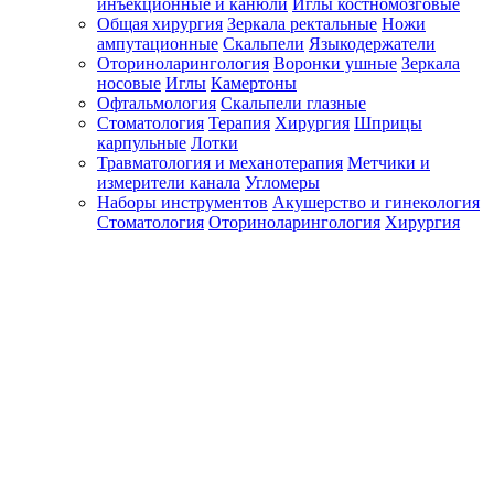
инъекционные и канюли
Иглы костномозговые
Общая хирургия
Зеркала ректальные
Ножи
ампутационные
Скальпели
Языкодержатели
Оториноларингология
Воронки ушные
Зеркала
носовые
Иглы
Камертоны
Офтальмология
Скальпели глазные
Стоматология
Терапия
Хирургия
Шприцы
карпульные
Лотки
Травматология и механотерапия
Метчики и
измерители канала
Угломеры
Наборы инструментов
Акушерство и гинекология
Стоматология
Оториноларингология
Хирургия