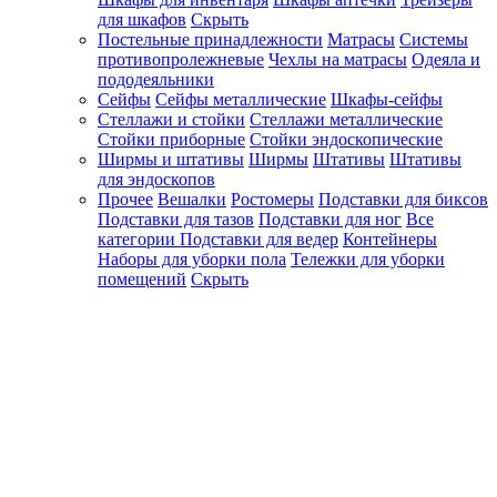
для шкафов
Скрыть
Постельные принадлежности
Матрасы
Системы
противопролежневые
Чехлы на матрасы
Одеяла и
пододеяльники
Сейфы
Сейфы металлические
Шкафы-сейфы
Стеллажи и стойки
Стеллажи металлические
Стойки приборные
Стойки эндоскопические
Ширмы и штативы
Ширмы
Штативы
Штативы
для эндоскопов
Прочее
Вешалки
Ростомеры
Подставки для биксов
Подставки для тазов
Подставки для ног
Все
категории
Подставки для ведер
Контейнеры
Наборы для уборки пола
Тележки для уборки
помещений
Скрыть