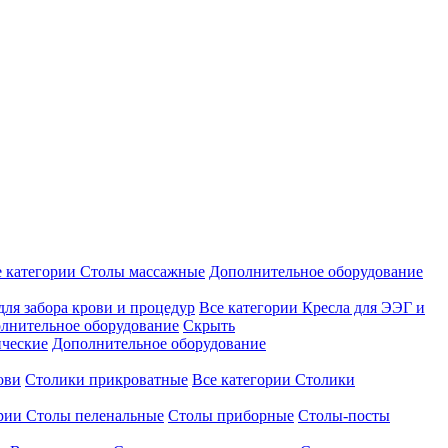
е категории
Столы массажные
Дополнительное оборудование
для забора крови и процедур
Все категории
Кресла для ЭЭГ и
лнительное оборудование
Скрыть
ические
Дополнительное оборудование
ови
Столики прикроватные
Все категории
Столики
ории
Столы пеленальные
Столы приборные
Столы-посты