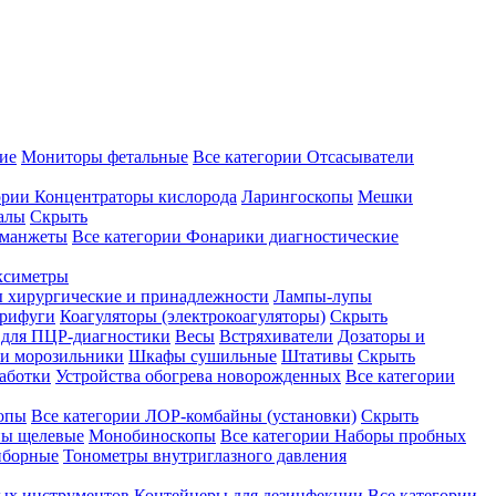
ие
Мониторы фетальные
Все категории
Отсасыватели
ории
Концентраторы кислорода
Ларингоскопы
Мешки
алы
Скрыть
 манжеты
Все категории
Фонарики диагностические
ксиметры
ы хирургические и принадлежности
Лампы-лупы
рифуги
Коагуляторы (электрокоагуляторы)
Скрыть
 для ПЦР-диагностики
Весы
Встряхиватели
Дозаторы и
и морозильники
Шкафы сушильные
Штативы
Скрыть
аботки
Устройства обогрева новорожденных
Все категории
опы
Все категории
ЛОР-комбайны (установки)
Скрыть
ы щелевые
Монобиноскопы
Все категории
Наборы пробных
иборные
Тонометры внутриглазного давления
ных инструментов
Контейнеры для дезинфекции
Все категории