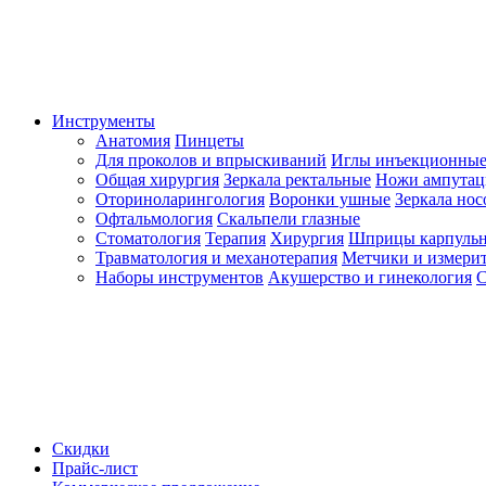
Инструменты
Анатомия
Пинцеты
Для проколов и впрыскиваний
Иглы инъекционные
Общая хирургия
Зеркала ректальные
Ножи ампута
Оториноларингология
Воронки ушные
Зеркала но
Офтальмология
Скальпели глазные
Стоматология
Терапия
Хирургия
Шприцы карпуль
Травматология и механотерапия
Метчики и измерит
Наборы инструментов
Акушерство и гинекология
С
Скидки
Прайс-лист