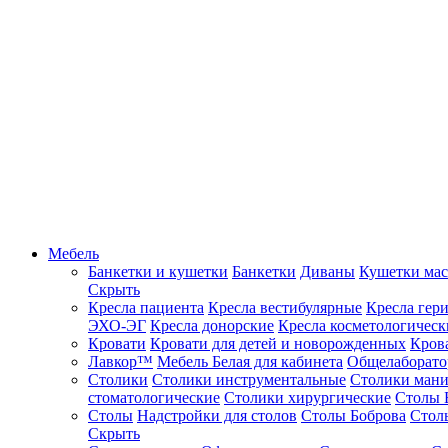
Мебель
Банкетки и кушетки
Банкетки
Диваны
Кушетки ма
Скрыть
Кресла пациента
Кресла вестибулярные
Кресла гер
ЭХО-ЭГ
Кресла донорские
Кресла косметологическ
Кровати
Кровати для детей и новорожденных
Кров
Лавкор™
Мебель Белая для кабинета
Общелаборато
Столики
Столики инструментальные
Столики ман
стоматологические
Столики хирургические
Столы 
Столы
Надстройки для столов
Столы Боброва
Стол
Скрыть