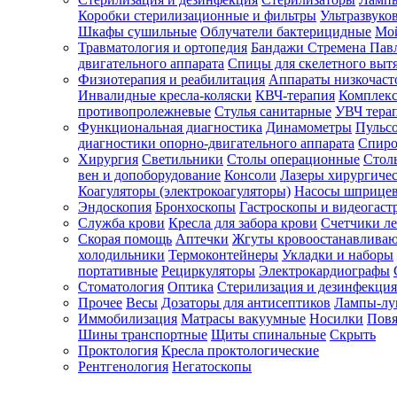
Коробки стерилизационные и фильтры
Ультразвуко
Шкафы сушильные
Облучатели бактерицидные
Мой
Травматология и ортопедия
Бандажи Стремена Пав
Зарегистрироваться
двигательного аппарата
Спицы для скелетного выт
Физиотерапия и реабилитация
Аппараты низкочаст
Инвалидные кресла-коляски
КВЧ-терапия
Комплекс
противопролежневые
Стулья санитарные
УВЧ тера
Функциональная диагностика
Динамометры
Пульс
Зачем
диагностики опорно-двигательного аппарата
Спиро
регистрироваться?
Хирургия
Светильники
Столы операционные
Стол
вен и допоборудование
Консоли
Лазеры хирургиче
Все
Коагуляторы (электрокоагуляторы)
Насосы шприце
покупки
Эндоскопия
Бронхоскопы
Гастроскопы и видеогаст
в
одном
Служба крови
Кресла для забора крови
Счетчики л
месте
Скорая помощь
Аптечки
Жгуты кровоостанавлива
Личный
холодильники
Термоконтейнеры
Укладки и наборы
менеджер
портативные
Рециркуляторы
Электрокардиографы
Стоматология
Оптика
Стерилизация и дезинфекция
Отслеживание
статуса
Прочее
Весы
Дозаторы для антисептиков
Лампы-л
заказа
Иммобилизация
Матрасы вакуумные
Носилки
Повя
Шины транспортные
Щиты спинальные
Скрыть
Проктология
Кресла проктологические
Рентгенология
Негатоскопы