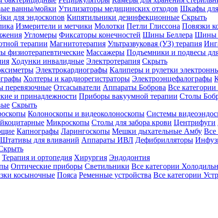
вые ванны/мойки
Утилизаторы медицинских отходов
Шкафы для
ки для эндоскопов
Кипятильники дезинфекционные
Скрыть
лика
Измерители и метчики
Молотки
Петли Глиссона
Повязки к
яжения
Угломеры
Фиксаторы конечностей
Шины Беллера
Шины 
отной терапии
Магнитотерапия
Ультразвуковая (УЗ) терапия
Инг
ы физиотерапевтические
Массажеры
Подъемники и подвесы дл
пия
Ходунки инвалидные
Электротерапия
Скрыть
оксиметры
Электрокардиографы
Калиперы и рулетки электронн
графы
Холтеры и кардиорегистраторы
Электроэнцефалографы
К
ы перевязочные
Отсасыватели
Аппараты Боброва
Все категории
ские и принадлежности
Приборы вакуумной терапии
Столы Боб
вые
Скрыть
роскопы
Колоноскопы и видеоколоноскопы
Системы видеоэндос
ейкоцитарные
Микроскопы
Столы для забора крови
Центрифуги
ющие
Капнографы
Ларингоскопы
Мешки дыхательные Амбу
Все
Штативы для вливаний
Аппараты ИВЛ
Дефибрилляторы
Инфуз
Скрыть
Терапия и ортопедия
Хирургия
Эндодонтия
упы
Оптические приборы
Светильники
Все категории
Холодильн
зки косыночные
Пояса
Ременные устройства
Все категории
Уст