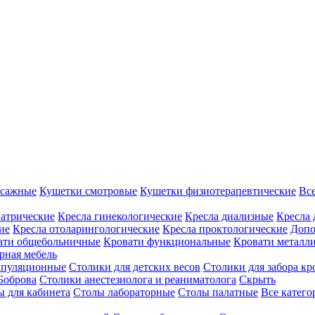
ссажные
Кушетки смотровые
Кушетки физиотерапевтические
Вс
иатрические
Кресла гинекологические
Кресла диализные
Кресла 
ие
Кресла отоларингологические
Кресла проктологические
Допо
ати общебольничные
Кровати функциональные
Кровати металл
рная мебель
ипуляционные
Столики для детских весов
Столики для забора кр
Боброва
Столики анестезиолога и реаниматолога
Скрыть
ы для кабинета
Столы лабораторные
Столы палатные
Все катег