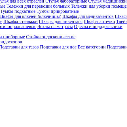
улья для всех отраслей
Стулья лабораторные
Стулья медицински
вые
Тележки для перевозки больных
Тележки для уборки помещ
Тумбы подкатные
Тумбы прикроватные
Шкафы для ключей (ключницы)
Шкафы для медикаментов
Шкафы
е
Шкафы-стеллажи
Шкафы для инвентаря
Шкафы аптечки
Трей
отивопролежневые
Чехлы на матрасы
Одеяла и пододеяльники
и приборные
Стойки эндоскопические
эндоскопов
Подставки для тазов
Подставки для ног
Все категории
Подставки