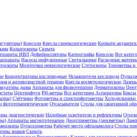
агуляторы)
Консоли
Кресла гинекологические
Кровати акушерск
дыма
Кольпоскопы
Скрыть
ппараты ИВЛ
Дефибрилляторы
Капнографы
Консоли
Все катег
 аппараты
Насосы инфузионные
Светильники
Расходные матери
атоскопы
Молоточки неврологические
Стетоскопы
Тонометры и
ые
Концентраторы кислородные
Увлажнители кислорода
Пульсо
ния и антивозрастной терапии
Кресла косметологические
Лазер
акуаторы дыма
Аппараты для физиотерапии
Дерматоскопы
Цент
остаты
Центрифуги
PH-метры
Все категории
Аспираторы
Боксы
копы)
Счётчики
Фотометры и спектрофотометры
Холодильники 
и фототерапевтические
Отсасыватели
Столы для санитарной обр
оры диагностические
Налобные осветители и рефлекторы
Отоск
ры)
Аппараты магнитотерапии
Диоптриметры (линзметры)
Ламп
ьмоскопы
Пупиллометры
Рабочее место офтальмолога
Столы пр
торы знаков
Скрыть
 бактерицидные
Рециркуляторы
Камеры для хранения стериль