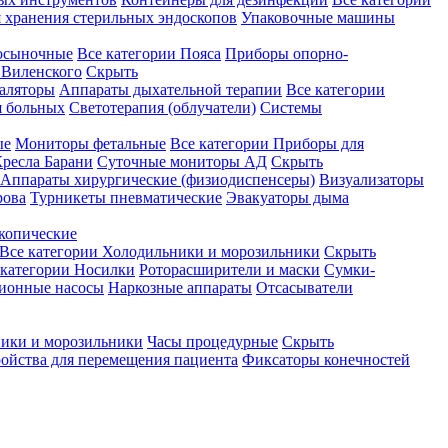
 хранения стерильных эндоскопов
Упаковочные машины
осыночные
Все категории
Пояса
Приборы опорно-
Виленского
Скрыть
аляторы
Аппараты дыхательной терапии
Все категории
я больных
Светотерапия (облучатели)
Системы
ые
Мониторы фетальные
Все категории
Приборы для
ресла Барани
Суточные мониторы АД
Скрыть
Аппараты хирургические (физиодиспенсеры)
Визуализаторы
рова
Турникеты пневматические
Эвакуаторы дыма
копические
Все категории
Холодильники и морозильники
Скрыть
 категории
Носилки
Роторасширители и маски
Сумки-
ионные насосы
Наркозные аппараты
Отсасыватели
ики и морозильники
Часы процедурные
Скрыть
ройства для перемещения пациента
Фиксаторы конечностей