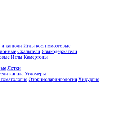
 и канюли
Иглы костномозговые
ционные
Скальпели
Языкодержатели
совые
Иглы
Камертоны
ные
Лотки
ели канала
Угломеры
томатология
Оториноларингология
Хирургия