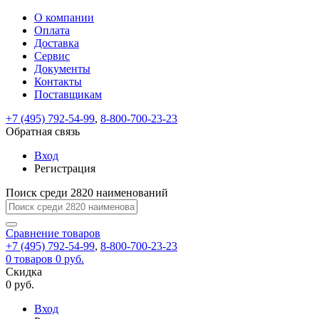
О компании
Восстановление
Обратная
Вход
Регистрация
Оплата
пароля
связь
На
Доставка
вашу
Сервис
почту
Только
Только
Документы
test@example.com
для
для
Ваше
Введите
Заполните
отправлена
Контакты
ИП
ИП
новый
Пароль
На
сообщение
ссылка.
форму.
и
и
Поставщикам
пароль
успешно
вашу
успешно
юр.
юр.
Перейдите
лиц
лиц
отправлено.
восстановлен
почту
+7 (495) 792-54-99
,
8-800-700-23-23
Мы
по
test@test.ru
ней
Обратная связь
отправим
для
отправлена
вам
завершения
Вход
ссылка.
регистрации.
ссылку
Регистрация
Войти
на
указанный
Поиск среди 2820 наименований
Перейдите
Сообщение
Ок
электронный
по
адрес,
ней
Сравнение
товаров
перейдя
для
+7 (495) 792-54-99
,
8-800-700-23-23
по
смены
Запомнить
Забыли
0
товаров
0 руб.
которой
пароля.
меня
пароль?
Скидка
Сменить
вы
0 руб.
сможете
пароль
Войти
Я принимаю условия
задать
Вход
пользовательского