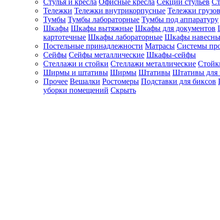
Стулья и кресла
Офисные кресла
Секции стульев
Ст
Тележки
Тележки внутрикорпусные
Тележки грузо
Тумбы
Тумбы лабораторные
Тумбы под аппаратуру
Шкафы
Шкафы вытяжные
Шкафы для документов
картотечные
Шкафы лабораторные
Шкафы навесны
Постельные принадлежности
Матрасы
Системы пр
Сейфы
Сейфы металлические
Шкафы-сейфы
Стеллажи и стойки
Стеллажи металлические
Стойк
Ширмы и штативы
Ширмы
Штативы
Штативы для 
Прочее
Вешалки
Ростомеры
Подставки для биксов
уборки помещений
Скрыть