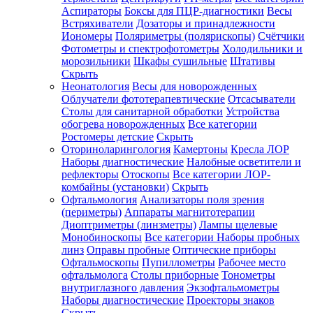
Аспираторы
Боксы для ПЦР-диагностики
Весы
Встряхиватели
Дозаторы и принадлежности
Иономеры
Поляриметры (полярископы)
Счётчики
Фотометры и спектрофотометры
Холодильники и
морозильники
Шкафы сушильные
Штативы
Скрыть
Неонатология
Весы для новорожденных
Облучатели фототерапевтические
Отсасыватели
Столы для санитарной обработки
Устройства
обогрева новорожденных
Все категории
Ростомеры детские
Скрыть
Оториноларингология
Камертоны
Кресла ЛОР
Наборы диагностические
Налобные осветители и
рефлекторы
Отоскопы
Все категории
ЛОР-
комбайны (установки)
Скрыть
Офтальмология
Анализаторы поля зрения
(периметры)
Аппараты магнитотерапии
Диоптриметры (линзметры)
Лампы щелевые
Монобиноскопы
Все категории
Наборы пробных
линз
Оправы пробные
Оптические приборы
Офтальмоскопы
Пупиллометры
Рабочее место
офтальмолога
Столы приборные
Тонометры
внутриглазного давления
Экзофтальмометры
Наборы диагностические
Проекторы знаков
Скрыть