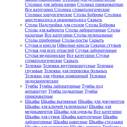
Столики для забора крови
Столики прикроватные
Все категории
Столики стоматологические
Столики хирургические
Столы Боброва
Столики
анестезиолога и реаниматолога
Скрыть
Столы
Надстройки для столов
Столы Боброва
Столы для кабинета
Столы лабораторные
Столы
палатные
Все категории
Столы пеленальные
Столы приборные
Столы-посты
Скрыть
Стулья и кресла
Офисные кресла
Секции стульев
Стулья для всех отраслей
Стулья лабораторные
Стулья медицинские
Все категории
Стулья
стоматологические
Скрыть
Тележки
Тележки внутрикорпусные
Тележки
грузовые
Тележки для перевозки больных
Тележки для уборки помещений
Тележки
эндоскопические
Тумбы
Тумбы лабораторные
Тумбы под
аппаратуру
Тумбы подкатные
Тумбы
прикроватные
Шкафы
Шкафы вытяжные
Шкафы для документов
Шкафы для ключей (ключницы)
Шкафы для
медикаментов
Шкафы для одежды
Все категории
Шкафы для сумок
Шкафы картотечные
Шкафы
лабораторные
Шкафы навесные
Шкафы-стеллажи
Шкафы для инвентаря
Шкафы аптечки
Трейзеры