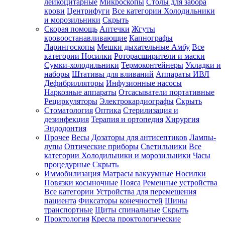
лейкоцитарные
Микроскопы
Столы для забора
крови
Центрифуги
Все категории
Холодильники
и морозильники
Скрыть
Скорая помощь
Аптечки
Жгуты
кровоостанавливающие
Капнографы
Ларингоскопы
Мешки дыхательные Амбу
Все
категории
Носилки
Роторасширители и маски
Сумки-холодильники
Термоконтейнеры
Укладки и
наборы
Штативы для вливаний
Аппараты ИВЛ
Дефибрилляторы
Инфузионные насосы
Наркозные аппараты
Отсасыватели портативные
Рециркуляторы
Электрокардиографы
Скрыть
Стоматология
Оптика
Стерилизация и
дезинфекция
Терапия и ортопедия
Хирургия
Эндодонтия
Прочее
Весы
Дозаторы для антисептиков
Лампы-
лупы
Оптические приборы
Светильники
Все
категории
Холодильники и морозильники
Часы
процедурные
Скрыть
Иммобилизация
Матрасы вакуумные
Носилки
Повязки косыночные
Пояса
Ременные устройства
Все категории
Устройства для перемещения
пациента
Фиксаторы конечностей
Шины
транспортные
Щиты спинальные
Скрыть
Проктология
Кресла проктологические