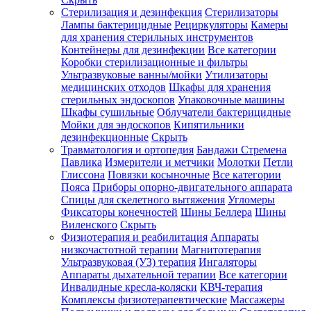
Стерилизация и дезинфекция
Стерилизаторы
Лампы бактерицидные
Рециркуляторы
Камеры
для хранения стерильных инструментов
Контейнеры для дезинфекции
Все категории
Коробки стерилизационные и фильтры
Ультразвуковые ванны/мойки
Утилизаторы
медицинских отходов
Шкафы для хранения
стерильных эндоскопов
Упаковочные машины
Шкафы сушильные
Облучатели бактерицидные
Мойки для эндоскопов
Кипятильники
дезинфекционные
Скрыть
Травматология и ортопедия
Бандажи Стремена
Павлика
Измерители и метчики
Молотки
Петли
Глиссона
Повязки косыночные
Все категории
Пояса
Приборы опорно-двигательного аппарата
Спицы для скелетного вытяжения
Угломеры
Фиксаторы конечностей
Шины Беллера
Шины
Виленского
Скрыть
Физиотерапия и реабилитация
Аппараты
низкочастотной терапии
Магнитотерапия
Ультразвуковая (УЗ) терапия
Ингаляторы
Аппараты дыхательной терапии
Все категории
Инвалидные кресла-коляски
КВЧ-терапия
Комплексы физиотерапевтические
Массажеры