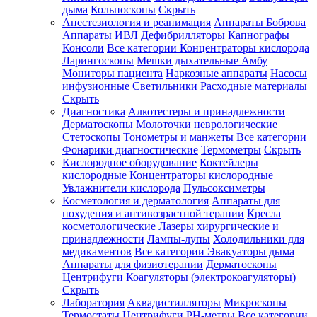
дыма
Кольпоскопы
Скрыть
Анестезиология и реанимация
Аппараты Боброва
Аппараты ИВЛ
Дефибрилляторы
Капнографы
Консоли
Все категории
Концентраторы кислорода
Ларингоскопы
Мешки дыхательные Амбу
Мониторы пациента
Наркозные аппараты
Насосы
инфузионные
Светильники
Расходные материалы
Скрыть
Диагностика
Алкотестеры и принадлежности
Дерматоскопы
Молоточки неврологические
Стетоскопы
Тонометры и манжеты
Все категории
Фонарики диагностические
Термометры
Скрыть
Кислородное оборудование
Коктейлеры
кислородные
Концентраторы кислородные
Увлажнители кислорода
Пульсоксиметры
Косметология и дерматология
Аппараты для
похудения и антивозрастной терапии
Кресла
косметологические
Лазеры хирургические и
принадлежности
Лампы-лупы
Холодильники для
медикаментов
Все категории
Эвакуаторы дыма
Аппараты для физиотерапии
Дерматоскопы
Центрифуги
Коагуляторы (электрокоагуляторы)
Скрыть
Лаборатория
Аквадистилляторы
Микроскопы
Термостаты
Центрифуги
PH-метры
Все категории