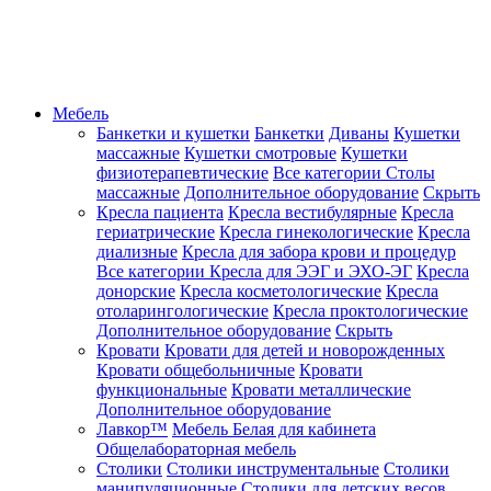
Мебель
Банкетки и кушетки
Банкетки
Диваны
Кушетки
массажные
Кушетки смотровые
Кушетки
физиотерапевтические
Все категории
Столы
массажные
Дополнительное оборудование
Скрыть
Кресла пациента
Кресла вестибулярные
Кресла
гериатрические
Кресла гинекологические
Кресла
диализные
Кресла для забора крови и процедур
Все категории
Кресла для ЭЭГ и ЭХО-ЭГ
Кресла
донорские
Кресла косметологические
Кресла
отоларингологические
Кресла проктологические
Дополнительное оборудование
Скрыть
Кровати
Кровати для детей и новорожденных
Кровати общебольничные
Кровати
функциональные
Кровати металлические
Дополнительное оборудование
Лавкор™
Мебель Белая для кабинета
Общелабораторная мебель
Столики
Столики инструментальные
Столики
манипуляционные
Столики для детских весов