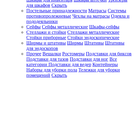
для шкафов
Скрыть
Постельные принадлежности
Матрасы
Системы
противопролежневые
Чехлы на матрасы
Одеяла и
пододеяльники
Сейфы
Сейфы металлические
Шкафы-сейфы
Стеллажи и стойки
Стеллажи металлические
Стойки приборные
Стойки эндоскопические
Ширмы и штативы
Ширмы
Штативы
Штативы
для эндоскопов
Прочее
Вешалки
Ростомеры
Подставки для биксов
Подставки для тазов
Подставки для ног
Все
категории
Подставки для ведер
Контейнеры
Наборы для уборки пола
Тележки для уборки
помещений
Скрыть