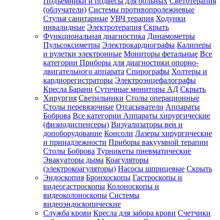
Подъемники и подвесы для больных
Светотерапия
(облучатели)
Системы противопролежневые
Стулья санитарные
УВЧ терапия
Ходунки
инвалидные
Электротерапия
Скрыть
Функциональная диагностика
Динамометры
Пульсоксиметры
Электрокардиографы
Калиперы
и рулетки электронные
Мониторы фетальные
Все
категории
Приборы для диагностики опорно-
двигательного аппарата
Спирографы
Холтеры и
кардиорегистраторы
Электроэнцефалографы
Кресла Барани
Суточные мониторы АД
Скрыть
Хирургия
Светильники
Столы операционные
Столы перевязочные
Отсасыватели
Аппараты
Боброва
Все категории
Аппараты хирургические
(физиодиспенсеры)
Визуализаторы вен и
допоборудование
Консоли
Лазеры хирургические
и принадлежности
Приборы вакуумной терапии
Столы Боброва
Турникеты пневматические
Эвакуаторы дыма
Коагуляторы
(электрокоагуляторы)
Насосы шприцевые
Скрыть
Эндоскопия
Бронхоскопы
Гастроскопы и
видеогастроскопы
Колоноскопы и
видеоколоноскопы
Системы
видеоэндоскопические
Служба крови
Кресла для забора крови
Счетчики