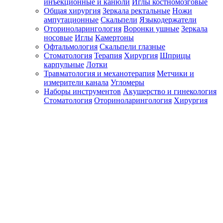
инъекционные и канюли
Иглы костномозговые
Общая хирургия
Зеркала ректальные
Ножи
ампутационные
Скальпели
Языкодержатели
Оториноларингология
Воронки ушные
Зеркала
носовые
Иглы
Камертоны
Офтальмология
Скальпели глазные
Стоматология
Терапия
Хирургия
Шприцы
карпульные
Лотки
Травматология и механотерапия
Метчики и
измерители канала
Угломеры
Наборы инструментов
Акушерство и гинекология
Стоматология
Оториноларингология
Хирургия