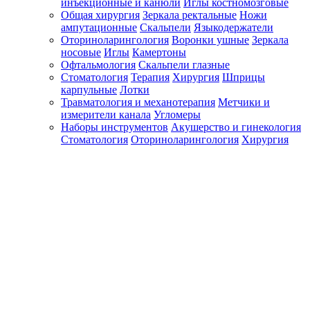
инъекционные и канюли
Иглы костномозговые
Общая хирургия
Зеркала ректальные
Ножи
ампутационные
Скальпели
Языкодержатели
Оториноларингология
Воронки ушные
Зеркала
носовые
Иглы
Камертоны
Офтальмология
Скальпели глазные
Стоматология
Терапия
Хирургия
Шприцы
карпульные
Лотки
Травматология и механотерапия
Метчики и
измерители канала
Угломеры
Наборы инструментов
Акушерство и гинекология
Стоматология
Оториноларингология
Хирургия