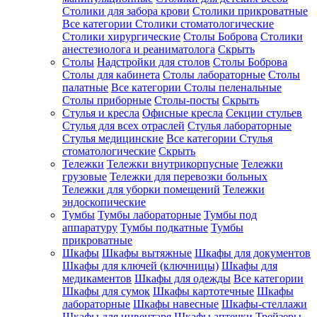
Столики для забора крови
Столики прикроватные
Все категории
Столики стоматологические
Столики хирургические
Столы Боброва
Столики
анестезиолога и реаниматолога
Скрыть
Столы
Надстройки для столов
Столы Боброва
Столы для кабинета
Столы лабораторные
Столы
палатные
Все категории
Столы пеленальные
Столы приборные
Столы-посты
Скрыть
Стулья и кресла
Офисные кресла
Секции стульев
Стулья для всех отраслей
Стулья лабораторные
Стулья медицинские
Все категории
Стулья
стоматологические
Скрыть
Тележки
Тележки внутрикорпусные
Тележки
грузовые
Тележки для перевозки больных
Тележки для уборки помещений
Тележки
эндоскопические
Тумбы
Тумбы лабораторные
Тумбы под
аппаратуру
Тумбы подкатные
Тумбы
прикроватные
Шкафы
Шкафы вытяжные
Шкафы для документов
Шкафы для ключей (ключницы)
Шкафы для
медикаментов
Шкафы для одежды
Все категории
Шкафы для сумок
Шкафы картотечные
Шкафы
лабораторные
Шкафы навесные
Шкафы-стеллажи
Шкафы для инвентаря
Шкафы аптечки
Трейзеры