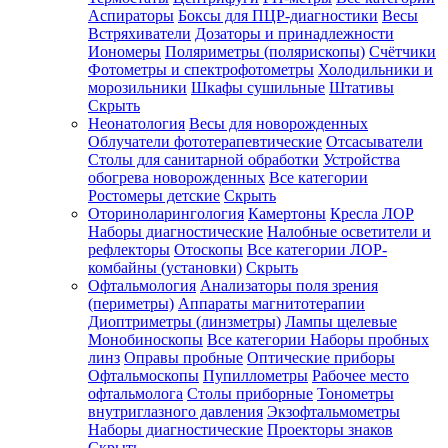
Аспираторы
Боксы для ПЦР-диагностики
Весы
Встряхиватели
Дозаторы и принадлежности
Иономеры
Поляриметры (полярископы)
Счётчики
Фотометры и спектрофотометры
Холодильники и
морозильники
Шкафы сушильные
Штативы
Скрыть
Неонатология
Весы для новорожденных
Облучатели фототерапевтические
Отсасыватели
Столы для санитарной обработки
Устройства
обогрева новорожденных
Все категории
Ростомеры детские
Скрыть
Оториноларингология
Камертоны
Кресла ЛОР
Наборы диагностические
Налобные осветители и
рефлекторы
Отоскопы
Все категории
ЛОР-
комбайны (установки)
Скрыть
Офтальмология
Анализаторы поля зрения
(периметры)
Аппараты магнитотерапии
Диоптриметры (линзметры)
Лампы щелевые
Монобиноскопы
Все категории
Наборы пробных
линз
Оправы пробные
Оптические приборы
Офтальмоскопы
Пупиллометры
Рабочее место
офтальмолога
Столы приборные
Тонометры
внутриглазного давления
Экзофтальмометры
Наборы диагностические
Проекторы знаков
Скрыть