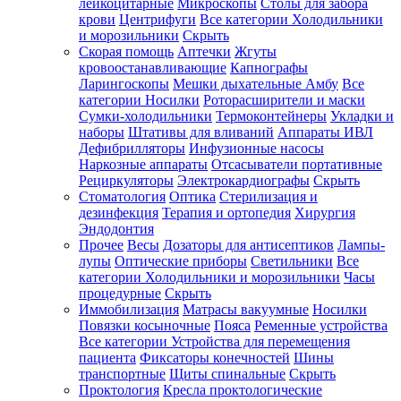
лейкоцитарные
Микроскопы
Столы для забора
крови
Центрифуги
Все категории
Холодильники
и морозильники
Скрыть
Скорая помощь
Аптечки
Жгуты
кровоостанавливающие
Капнографы
Ларингоскопы
Мешки дыхательные Амбу
Все
категории
Носилки
Роторасширители и маски
Сумки-холодильники
Термоконтейнеры
Укладки и
наборы
Штативы для вливаний
Аппараты ИВЛ
Дефибрилляторы
Инфузионные насосы
Наркозные аппараты
Отсасыватели портативные
Рециркуляторы
Электрокардиографы
Скрыть
Стоматология
Оптика
Стерилизация и
дезинфекция
Терапия и ортопедия
Хирургия
Эндодонтия
Прочее
Весы
Дозаторы для антисептиков
Лампы-
лупы
Оптические приборы
Светильники
Все
категории
Холодильники и морозильники
Часы
процедурные
Скрыть
Иммобилизация
Матрасы вакуумные
Носилки
Повязки косыночные
Пояса
Ременные устройства
Все категории
Устройства для перемещения
пациента
Фиксаторы конечностей
Шины
транспортные
Щиты спинальные
Скрыть
Проктология
Кресла проктологические