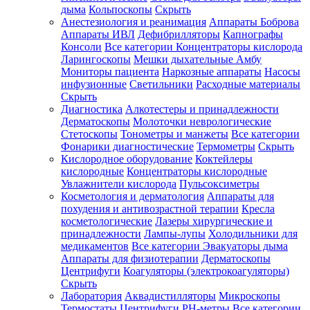
дыма
Кольпоскопы
Скрыть
Анестезиология и реанимация
Аппараты Боброва
Аппараты ИВЛ
Дефибрилляторы
Капнографы
Консоли
Все категории
Концентраторы кислорода
Ларингоскопы
Мешки дыхательные Амбу
Мониторы пациента
Наркозные аппараты
Насосы
инфузионные
Светильники
Расходные материалы
Скрыть
Диагностика
Алкотестеры и принадлежности
Дерматоскопы
Молоточки неврологические
Стетоскопы
Тонометры и манжеты
Все категории
Фонарики диагностические
Термометры
Скрыть
Кислородное оборудование
Коктейлеры
кислородные
Концентраторы кислородные
Увлажнители кислорода
Пульсоксиметры
Косметология и дерматология
Аппараты для
похудения и антивозрастной терапии
Кресла
косметологические
Лазеры хирургические и
принадлежности
Лампы-лупы
Холодильники для
медикаментов
Все категории
Эвакуаторы дыма
Аппараты для физиотерапии
Дерматоскопы
Центрифуги
Коагуляторы (электрокоагуляторы)
Скрыть
Лаборатория
Аквадистилляторы
Микроскопы
Термостаты
Центрифуги
PH-метры
Все категории