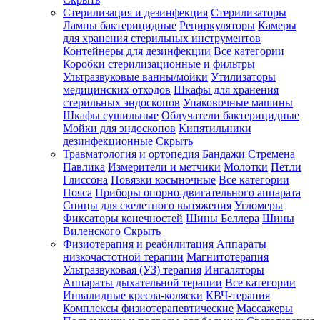
Стерилизация и дезинфекция
Стерилизаторы
Лампы бактерицидные
Рециркуляторы
Камеры
для хранения стерильных инструментов
Контейнеры для дезинфекции
Все категории
Коробки стерилизационные и фильтры
Ультразвуковые ванны/мойки
Утилизаторы
медицинских отходов
Шкафы для хранения
стерильных эндоскопов
Упаковочные машины
Шкафы сушильные
Облучатели бактерицидные
Мойки для эндоскопов
Кипятильники
дезинфекционные
Скрыть
Травматология и ортопедия
Бандажи Стремена
Павлика
Измерители и метчики
Молотки
Петли
Глиссона
Повязки косыночные
Все категории
Пояса
Приборы опорно-двигательного аппарата
Спицы для скелетного вытяжения
Угломеры
Фиксаторы конечностей
Шины Беллера
Шины
Виленского
Скрыть
Физиотерапия и реабилитация
Аппараты
низкочастотной терапии
Магнитотерапия
Ультразвуковая (УЗ) терапия
Ингаляторы
Аппараты дыхательной терапии
Все категории
Инвалидные кресла-коляски
КВЧ-терапия
Комплексы физиотерапевтические
Массажеры