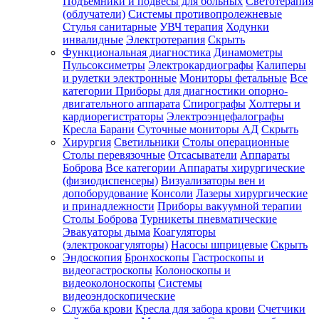
Подъемники и подвесы для больных
Светотерапия
(облучатели)
Системы противопролежневые
Стулья санитарные
УВЧ терапия
Ходунки
инвалидные
Электротерапия
Скрыть
Функциональная диагностика
Динамометры
Пульсоксиметры
Электрокардиографы
Калиперы
и рулетки электронные
Мониторы фетальные
Все
категории
Приборы для диагностики опорно-
двигательного аппарата
Спирографы
Холтеры и
кардиорегистраторы
Электроэнцефалографы
Кресла Барани
Суточные мониторы АД
Скрыть
Хирургия
Светильники
Столы операционные
Столы перевязочные
Отсасыватели
Аппараты
Боброва
Все категории
Аппараты хирургические
(физиодиспенсеры)
Визуализаторы вен и
допоборудование
Консоли
Лазеры хирургические
и принадлежности
Приборы вакуумной терапии
Столы Боброва
Турникеты пневматические
Эвакуаторы дыма
Коагуляторы
(электрокоагуляторы)
Насосы шприцевые
Скрыть
Эндоскопия
Бронхоскопы
Гастроскопы и
видеогастроскопы
Колоноскопы и
видеоколоноскопы
Системы
видеоэндоскопические
Служба крови
Кресла для забора крови
Счетчики