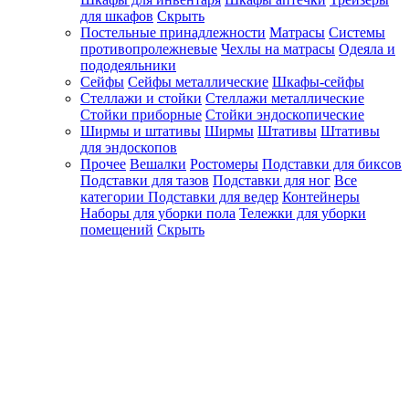
для шкафов
Скрыть
Постельные принадлежности
Матрасы
Системы
противопролежневые
Чехлы на матрасы
Одеяла и
пододеяльники
Сейфы
Сейфы металлические
Шкафы-сейфы
Стеллажи и стойки
Стеллажи металлические
Стойки приборные
Стойки эндоскопические
Ширмы и штативы
Ширмы
Штативы
Штативы
для эндоскопов
Прочее
Вешалки
Ростомеры
Подставки для биксов
Подставки для тазов
Подставки для ног
Все
категории
Подставки для ведер
Контейнеры
Наборы для уборки пола
Тележки для уборки
помещений
Скрыть