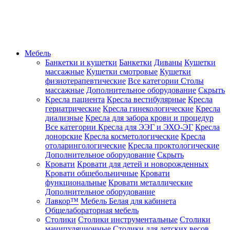
Мебель
Банкетки и кушетки
Банкетки
Диваны
Кушетки
массажные
Кушетки смотровые
Кушетки
физиотерапевтические
Все категории
Столы
массажные
Дополнительное оборудование
Скрыть
Кресла пациента
Кресла вестибулярные
Кресла
гериатрические
Кресла гинекологические
Кресла
диализные
Кресла для забора крови и процедур
Все категории
Кресла для ЭЭГ и ЭХО-ЭГ
Кресла
донорские
Кресла косметологические
Кресла
отоларингологические
Кресла проктологические
Дополнительное оборудование
Скрыть
Кровати
Кровати для детей и новорожденных
Кровати общебольничные
Кровати
функциональные
Кровати металлические
Дополнительное оборудование
Лавкор™
Мебель Белая для кабинета
Общелабораторная мебель
Столики
Столики инструментальные
Столики
манипуляционные
Столики для детских весов