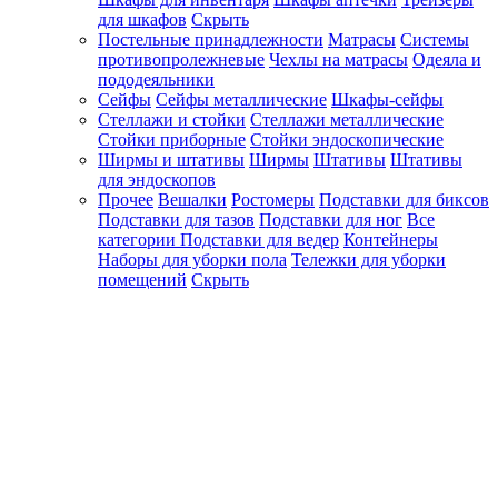
для шкафов
Скрыть
Постельные принадлежности
Матрасы
Системы
противопролежневые
Чехлы на матрасы
Одеяла и
пододеяльники
Сейфы
Сейфы металлические
Шкафы-сейфы
Стеллажи и стойки
Стеллажи металлические
Стойки приборные
Стойки эндоскопические
Ширмы и штативы
Ширмы
Штативы
Штативы
для эндоскопов
Прочее
Вешалки
Ростомеры
Подставки для биксов
Подставки для тазов
Подставки для ног
Все
категории
Подставки для ведер
Контейнеры
Наборы для уборки пола
Тележки для уборки
помещений
Скрыть