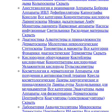
дыма
Кольпоскопы
Скрыть
Анестезиология и реанимация
Аппараты Боброва
Аппараты ИВЛ
Дефибрилляторы
Капнографы
Консоли
Все категории
Концентраторы кислорода
Ларингоскопы
Мешки дыхательные Амбу
Мониторы пациента
Наркозные аппараты
Насосы
инфузионные
Светильники
Расходные материалы
Скрыть
Диагностика
Алкотестеры и принадлежности
Дерматоскопы
Молоточки неврологические
Стетоскопы
Тонометры и манжеты
Все категории
Фонарики диагностические
Термометры
Скрыть
Кислородное оборудование
Коктейлеры
кислородные
Концентраторы кислородные
Увлажнители кислорода
Пульсоксиметры
Косметология и дерматология
Аппараты для
похудения и антивозрастной терапии
Кресла
косметологические
Лазеры хирургические и
принадлежности
Лампы-лупы
Холодильники для
медикаментов
Все категории
Эвакуаторы дыма
Аппараты для физиотерапии
Дерматоскопы
Центрифуги
Коагуляторы (электрокоагуляторы)
Скрыть
Лаборатория
Аквадистилляторы
Микроскопы
Термостаты
Центрифуги
PH-метры
Все категории