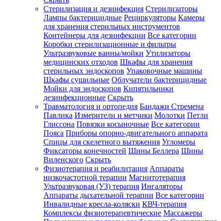
Стерилизация и дезинфекция
Стерилизаторы
Лампы бактерицидные
Рециркуляторы
Камеры
для хранения стерильных инструментов
Контейнеры для дезинфекции
Все категории
Коробки стерилизационные и фильтры
Ультразвуковые ванны/мойки
Утилизаторы
медицинских отходов
Шкафы для хранения
стерильных эндоскопов
Упаковочные машины
Шкафы сушильные
Облучатели бактерицидные
Мойки для эндоскопов
Кипятильники
дезинфекционные
Скрыть
Травматология и ортопедия
Бандажи Стремена
Павлика
Измерители и метчики
Молотки
Петли
Глиссона
Повязки косыночные
Все категории
Пояса
Приборы опорно-двигательного аппарата
Спицы для скелетного вытяжения
Угломеры
Фиксаторы конечностей
Шины Беллера
Шины
Виленского
Скрыть
Физиотерапия и реабилитация
Аппараты
низкочастотной терапии
Магнитотерапия
Ультразвуковая (УЗ) терапия
Ингаляторы
Аппараты дыхательной терапии
Все категории
Инвалидные кресла-коляски
КВЧ-терапия
Комплексы физиотерапевтические
Массажеры