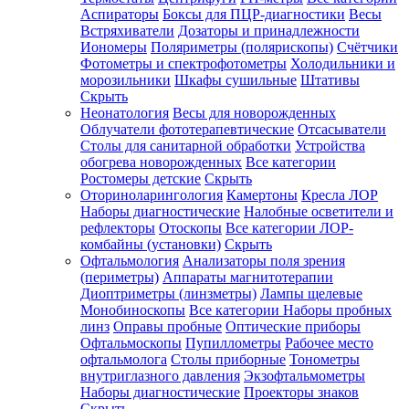
Аспираторы
Боксы для ПЦР-диагностики
Весы
Встряхиватели
Дозаторы и принадлежности
Иономеры
Поляриметры (полярископы)
Счётчики
Фотометры и спектрофотометры
Холодильники и
морозильники
Шкафы сушильные
Штативы
Скрыть
Неонатология
Весы для новорожденных
Облучатели фототерапевтические
Отсасыватели
Столы для санитарной обработки
Устройства
обогрева новорожденных
Все категории
Ростомеры детские
Скрыть
Оториноларингология
Камертоны
Кресла ЛОР
Наборы диагностические
Налобные осветители и
рефлекторы
Отоскопы
Все категории
ЛОР-
комбайны (установки)
Скрыть
Офтальмология
Анализаторы поля зрения
(периметры)
Аппараты магнитотерапии
Диоптриметры (линзметры)
Лампы щелевые
Монобиноскопы
Все категории
Наборы пробных
линз
Оправы пробные
Оптические приборы
Офтальмоскопы
Пупиллометры
Рабочее место
офтальмолога
Столы приборные
Тонометры
внутриглазного давления
Экзофтальмометры
Наборы диагностические
Проекторы знаков
Скрыть