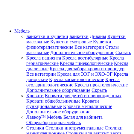
Мебель
Банкетки и кушетки
Банкетки
Диваны
Кушетки
массажные
Кушетки смотровые
Кушетки
физиотерапевтические
Все категории
Столы
массажные
Дополнительное оборудование
Скрыть
Кресла пациента
Кресла вестибулярные
Кресла
гериатрические
Кресла гинекологические
Кресла
диализные
Кресла для забора крови и процедур
Все категории
Кресла для ЭЭГ и ЭХО-ЭГ
Кресла
донорские
Кресла косметологические
Кресла
отоларингологические
Кресла проктологические
Дополнительное оборудование
Скрыть
Кровати
Кровати для детей и новорожденных
Кровати общебольничные
Кровати
функциональные
Кровати металлические
Дополнительное оборудование
Лавкор™
Мебель Белая для кабинета
Общелабораторная мебель
Столики
Столики инструментальные
Столики
манипуляционные
Столики для детских весов