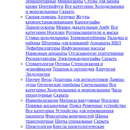
лейкоцитарные
Микроскопы
Столы для забора
крови
Центрифуги
Все категории
Холодильники
и морозильники
Скрыть
Скорая помощь
Аптечки
Жгуты
кровоостанавливающие
Капнографы
Ларингоскопы
Мешки дыхательные Амбу
Все
категории
Носилки
Роторасширители и маски
Сумки-холодильники
Термоконтейнеры
Укладки и
наборы
Штативы для вливаний
Аппараты ИВЛ
Дефибрилляторы
Инфузионные насосы
Наркозные аппараты
Отсасыватели портативные
Рециркуляторы
Электрокардиографы
Скрыть
Стоматология
Оптика
Стерилизация и
дезинфекция
Терапия и ортопедия
Хирургия
Эндодонтия
Прочее
Весы
Дозаторы для антисептиков
Лампы-
лупы
Оптические приборы
Светильники
Все
категории
Холодильники и морозильники
Часы
процедурные
Скрыть
Иммобилизация
Матрасы вакуумные
Носилки
Повязки косыночные
Пояса
Ременные устройства
Все категории
Устройства для перемещения
пациента
Фиксаторы конечностей
Шины
транспортные
Щиты спинальные
Скрыть
Проктология
Кресла проктологические