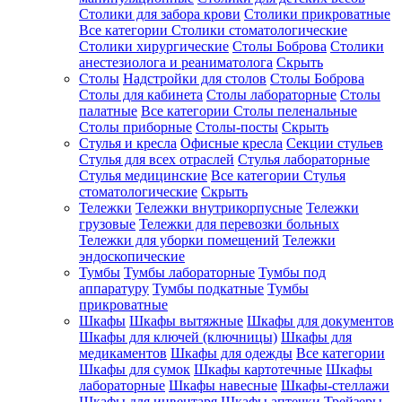
Столики для забора крови
Столики прикроватные
Все категории
Столики стоматологические
Столики хирургические
Столы Боброва
Столики
анестезиолога и реаниматолога
Скрыть
Столы
Надстройки для столов
Столы Боброва
Столы для кабинета
Столы лабораторные
Столы
палатные
Все категории
Столы пеленальные
Столы приборные
Столы-посты
Скрыть
Стулья и кресла
Офисные кресла
Секции стульев
Стулья для всех отраслей
Стулья лабораторные
Стулья медицинские
Все категории
Стулья
стоматологические
Скрыть
Тележки
Тележки внутрикорпусные
Тележки
грузовые
Тележки для перевозки больных
Тележки для уборки помещений
Тележки
эндоскопические
Тумбы
Тумбы лабораторные
Тумбы под
аппаратуру
Тумбы подкатные
Тумбы
прикроватные
Шкафы
Шкафы вытяжные
Шкафы для документов
Шкафы для ключей (ключницы)
Шкафы для
медикаментов
Шкафы для одежды
Все категории
Шкафы для сумок
Шкафы картотечные
Шкафы
лабораторные
Шкафы навесные
Шкафы-стеллажи
Шкафы для инвентаря
Шкафы аптечки
Трейзеры