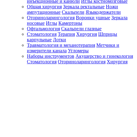
инъекционные и канюли
Иглы костномозговые
Общая хирургия
Зеркала ректальные
Ножи
ампутационные
Скальпели
Языкодержатели
Оториноларингология
Воронки ушные
Зеркала
носовые
Иглы
Камертоны
Офтальмология
Скальпели глазные
Стоматология
Терапия
Хирургия
Шприцы
карпульные
Лотки
Травматология и механотерапия
Метчики и
измерители канала
Угломеры
Наборы инструментов
Акушерство и гинекология
Стоматология
Оториноларингология
Хирургия