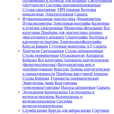
Подъемники и подвесы для больных
Светотерапия
(облучатели)
Системы противопролежневые
Стулья санитарные
УВЧ терапия
Ходунки
инвалидные
Электротерапия
Скрыть
Функциональная диагностика
Динамометры
Пульсоксиметры
Электрокардиографы
Калиперы
и рулетки электронные
Мониторы фетальные
Все
категории
Приборы для диагностики опорно-
двигательного аппарата
Спирографы
Холтеры и
кардиорегистраторы
Электроэнцефалографы
Кресла Барани
Суточные мониторы АД
Скрыть
Хирургия
Светильники
Столы операционные
Столы перевязочные
Отсасыватели
Аппараты
Боброва
Все категории
Аппараты хирургические
(физиодиспенсеры)
Визуализаторы вен и
допоборудование
Консоли
Лазеры хирургические
и принадлежности
Приборы вакуумной терапии
Столы Боброва
Турникеты пневматические
Эвакуаторы дыма
Коагуляторы
(электрокоагуляторы)
Насосы шприцевые
Скрыть
Эндоскопия
Бронхоскопы
Гастроскопы и
видеогастроскопы
Колоноскопы и
видеоколоноскопы
Системы
видеоэндоскопические
Служба крови
Кресла для забора крови
Счетчики