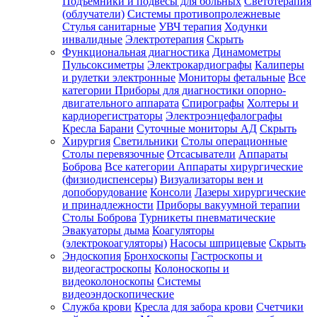
Подъемники и подвесы для больных
Светотерапия
(облучатели)
Системы противопролежневые
Стулья санитарные
УВЧ терапия
Ходунки
инвалидные
Электротерапия
Скрыть
Функциональная диагностика
Динамометры
Пульсоксиметры
Электрокардиографы
Калиперы
и рулетки электронные
Мониторы фетальные
Все
категории
Приборы для диагностики опорно-
двигательного аппарата
Спирографы
Холтеры и
кардиорегистраторы
Электроэнцефалографы
Кресла Барани
Суточные мониторы АД
Скрыть
Хирургия
Светильники
Столы операционные
Столы перевязочные
Отсасыватели
Аппараты
Боброва
Все категории
Аппараты хирургические
(физиодиспенсеры)
Визуализаторы вен и
допоборудование
Консоли
Лазеры хирургические
и принадлежности
Приборы вакуумной терапии
Столы Боброва
Турникеты пневматические
Эвакуаторы дыма
Коагуляторы
(электрокоагуляторы)
Насосы шприцевые
Скрыть
Эндоскопия
Бронхоскопы
Гастроскопы и
видеогастроскопы
Колоноскопы и
видеоколоноскопы
Системы
видеоэндоскопические
Служба крови
Кресла для забора крови
Счетчики