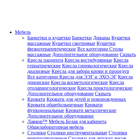
Мебель
Банкетки и кушетки
Банкетки
Диваны
Кушетки
массажные
Кушетки смотровые
Кушетки
физиотерапевтические
Все категории
Столы
массажные
Дополнительное оборудование
Скрыть
Кресла пациента
Кресла вестибулярные
Кресла
гериатрические
Кресла гинекологические
Кресла
диализные
Кресла для забора крови и процедур
Все категории
Кресла для ЭЭГ и ЭХО-ЭГ
Кресла
донорские
Кресла косметологические
Кресла
отоларингологические
Кресла проктологические
Дополнительное оборудование
Скрыть
Кровати
Кровати для детей и новорожденных
Кровати общебольничные
Кровати
функциональные
Кровати металлические
Дополнительное оборудование
Лавкор™
Мебель Белая для кабинета
Общелабораторная мебель
Столики
Столики инструментальные
Столики
манипуляционные
Столики для детских весов