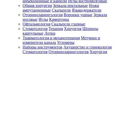
инъекционные и канюли
Иглы костномозговые
Общая хирургия
Зеркала ректальные
Ножи
ампутационные
Скальпели
Языкодержатели
Оториноларингология
Воронки ушные
Зеркала
носовые
Иглы
Камертоны
Офтальмология
Скальпели глазные
Стоматология
Терапия
Хирургия
Шприцы
карпульные
Лотки
Травматология и механотерапия
Метчики и
измерители канала
Угломеры
Наборы инструментов
Акушерство и гинекология
Стоматология
Оториноларингология
Хирургия