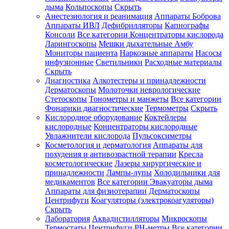
дыма
Кольпоскопы
Скрыть
Анестезиология и реанимация
Аппараты Боброва
Аппараты ИВЛ
Дефибрилляторы
Капнографы
Консоли
Все категории
Концентраторы кислорода
Ларингоскопы
Мешки дыхательные Амбу
Мониторы пациента
Наркозные аппараты
Насосы
инфузионные
Светильники
Расходные материалы
Скрыть
Диагностика
Алкотестеры и принадлежности
Дерматоскопы
Молоточки неврологические
Стетоскопы
Тонометры и манжеты
Все категории
Фонарики диагностические
Термометры
Скрыть
Кислородное оборудование
Коктейлеры
кислородные
Концентраторы кислородные
Увлажнители кислорода
Пульсоксиметры
Косметология и дерматология
Аппараты для
похудения и антивозрастной терапии
Кресла
косметологические
Лазеры хирургические и
принадлежности
Лампы-лупы
Холодильники для
медикаментов
Все категории
Эвакуаторы дыма
Аппараты для физиотерапии
Дерматоскопы
Центрифуги
Коагуляторы (электрокоагуляторы)
Скрыть
Лаборатория
Аквадистилляторы
Микроскопы
Термостаты
Центрифуги
PH-метры
Все категории