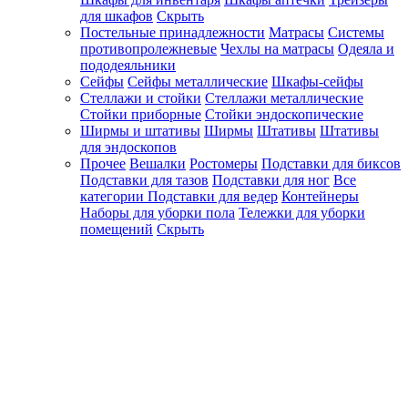
для шкафов
Скрыть
Постельные принадлежности
Матрасы
Системы
противопролежневые
Чехлы на матрасы
Одеяла и
пододеяльники
Сейфы
Сейфы металлические
Шкафы-сейфы
Стеллажи и стойки
Стеллажи металлические
Стойки приборные
Стойки эндоскопические
Ширмы и штативы
Ширмы
Штативы
Штативы
для эндоскопов
Прочее
Вешалки
Ростомеры
Подставки для биксов
Подставки для тазов
Подставки для ног
Все
категории
Подставки для ведер
Контейнеры
Наборы для уборки пола
Тележки для уборки
помещений
Скрыть