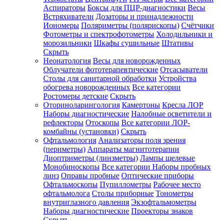
Аспираторы
Боксы для ПЦР-диагностики
Весы
Встряхиватели
Дозаторы и принадлежности
Иономеры
Поляриметры (полярископы)
Счётчики
Фотометры и спектрофотометры
Холодильники и
морозильники
Шкафы сушильные
Штативы
Скрыть
Неонатология
Весы для новорожденных
Облучатели фототерапевтические
Отсасыватели
Столы для санитарной обработки
Устройства
обогрева новорожденных
Все категории
Ростомеры детские
Скрыть
Оториноларингология
Камертоны
Кресла ЛОР
Наборы диагностические
Налобные осветители и
рефлекторы
Отоскопы
Все категории
ЛОР-
комбайны (установки)
Скрыть
Офтальмология
Анализаторы поля зрения
(периметры)
Аппараты магнитотерапии
Диоптриметры (линзметры)
Лампы щелевые
Монобиноскопы
Все категории
Наборы пробных
линз
Оправы пробные
Оптические приборы
Офтальмоскопы
Пупиллометры
Рабочее место
офтальмолога
Столы приборные
Тонометры
внутриглазного давления
Экзофтальмометры
Наборы диагностические
Проекторы знаков
Скрыть