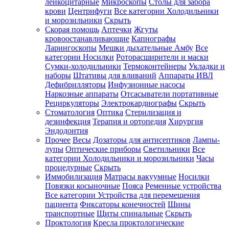
лейкоцитарные
Микроскопы
Столы для забора
крови
Центрифуги
Все категории
Холодильники
и морозильники
Скрыть
Скорая помощь
Аптечки
Жгуты
кровоостанавливающие
Капнографы
Ларингоскопы
Мешки дыхательные Амбу
Все
категории
Носилки
Роторасширители и маски
Сумки-холодильники
Термоконтейнеры
Укладки и
наборы
Штативы для вливаний
Аппараты ИВЛ
Дефибрилляторы
Инфузионные насосы
Наркозные аппараты
Отсасыватели портативные
Рециркуляторы
Электрокардиографы
Скрыть
Стоматология
Оптика
Стерилизация и
дезинфекция
Терапия и ортопедия
Хирургия
Эндодонтия
Прочее
Весы
Дозаторы для антисептиков
Лампы-
лупы
Оптические приборы
Светильники
Все
категории
Холодильники и морозильники
Часы
процедурные
Скрыть
Иммобилизация
Матрасы вакуумные
Носилки
Повязки косыночные
Пояса
Ременные устройства
Все категории
Устройства для перемещения
пациента
Фиксаторы конечностей
Шины
транспортные
Щиты спинальные
Скрыть
Проктология
Кресла проктологические