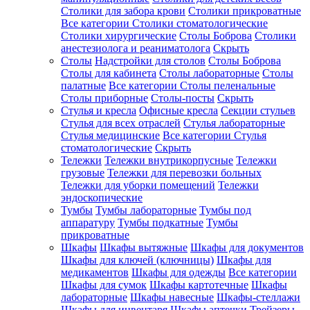
Столики для забора крови
Столики прикроватные
Все категории
Столики стоматологические
Столики хирургические
Столы Боброва
Столики
анестезиолога и реаниматолога
Скрыть
Столы
Надстройки для столов
Столы Боброва
Столы для кабинета
Столы лабораторные
Столы
палатные
Все категории
Столы пеленальные
Столы приборные
Столы-посты
Скрыть
Стулья и кресла
Офисные кресла
Секции стульев
Стулья для всех отраслей
Стулья лабораторные
Стулья медицинские
Все категории
Стулья
стоматологические
Скрыть
Тележки
Тележки внутрикорпусные
Тележки
грузовые
Тележки для перевозки больных
Тележки для уборки помещений
Тележки
эндоскопические
Тумбы
Тумбы лабораторные
Тумбы под
аппаратуру
Тумбы подкатные
Тумбы
прикроватные
Шкафы
Шкафы вытяжные
Шкафы для документов
Шкафы для ключей (ключницы)
Шкафы для
медикаментов
Шкафы для одежды
Все категории
Шкафы для сумок
Шкафы картотечные
Шкафы
лабораторные
Шкафы навесные
Шкафы-стеллажи
Шкафы для инвентаря
Шкафы аптечки
Трейзеры