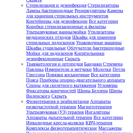
Стерилизация и дезинфекция
Стерилизаторы
Лампы бактерицидные
Рециркуляторы
Камеры
для хранения стерильных инструментов
Контейнеры для дезинфекции
Все категории
Коробки стерилизационные и фильтры
Ультразвуковые ванны/мойки
Утилизаторы
медицинских отходов
Шкафы для хранения
стерильных эндоскопов
Упаковочные машины
Шкафы сушильные
Облучатели бактерицидные
Мойки для эндоскопов
Кипятильники
дезинфекционные
Скрыть
Травматология и ортопедия
Бандажи Стремена
Павлика
Измерители и метчики
Молотки
Петли
Глиссона
Повязки косыночные
Все категории
Пояса
Приборы опорно-двигательного аппарата
Спицы для скелетного вытяжения
Угломеры
Фиксаторы конечностей
Шины Беллера
Шины
Виленского
Скрыть
Физиотерапия и реабилитация
Аппараты
низкочастотной терапии
Магнитотерапия
Ультразвуковая (УЗ) терапия
Ингаляторы
Аппараты дыхательной терапии
Все категории
Инвалидные кресла-коляски
КВЧ-терапия
Комплексы физиотерапевтические
Массажеры