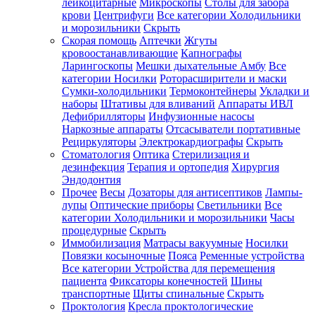
лейкоцитарные
Микроскопы
Столы для забора
крови
Центрифуги
Все категории
Холодильники
и морозильники
Скрыть
Скорая помощь
Аптечки
Жгуты
кровоостанавливающие
Капнографы
Ларингоскопы
Мешки дыхательные Амбу
Все
категории
Носилки
Роторасширители и маски
Сумки-холодильники
Термоконтейнеры
Укладки и
наборы
Штативы для вливаний
Аппараты ИВЛ
Дефибрилляторы
Инфузионные насосы
Наркозные аппараты
Отсасыватели портативные
Рециркуляторы
Электрокардиографы
Скрыть
Стоматология
Оптика
Стерилизация и
дезинфекция
Терапия и ортопедия
Хирургия
Эндодонтия
Прочее
Весы
Дозаторы для антисептиков
Лампы-
лупы
Оптические приборы
Светильники
Все
категории
Холодильники и морозильники
Часы
процедурные
Скрыть
Иммобилизация
Матрасы вакуумные
Носилки
Повязки косыночные
Пояса
Ременные устройства
Все категории
Устройства для перемещения
пациента
Фиксаторы конечностей
Шины
транспортные
Щиты спинальные
Скрыть
Проктология
Кресла проктологические