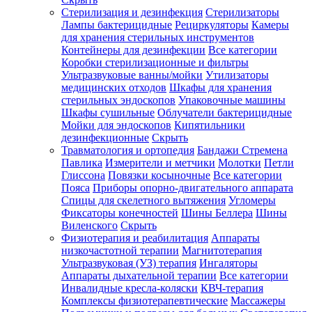
Стерилизация и дезинфекция
Стерилизаторы
Лампы бактерицидные
Рециркуляторы
Камеры
для хранения стерильных инструментов
Контейнеры для дезинфекции
Все категории
Коробки стерилизационные и фильтры
Ультразвуковые ванны/мойки
Утилизаторы
медицинских отходов
Шкафы для хранения
стерильных эндоскопов
Упаковочные машины
Шкафы сушильные
Облучатели бактерицидные
Мойки для эндоскопов
Кипятильники
дезинфекционные
Скрыть
Травматология и ортопедия
Бандажи Стремена
Павлика
Измерители и метчики
Молотки
Петли
Глиссона
Повязки косыночные
Все категории
Пояса
Приборы опорно-двигательного аппарата
Спицы для скелетного вытяжения
Угломеры
Фиксаторы конечностей
Шины Беллера
Шины
Виленского
Скрыть
Физиотерапия и реабилитация
Аппараты
низкочастотной терапии
Магнитотерапия
Ультразвуковая (УЗ) терапия
Ингаляторы
Аппараты дыхательной терапии
Все категории
Инвалидные кресла-коляски
КВЧ-терапия
Комплексы физиотерапевтические
Массажеры