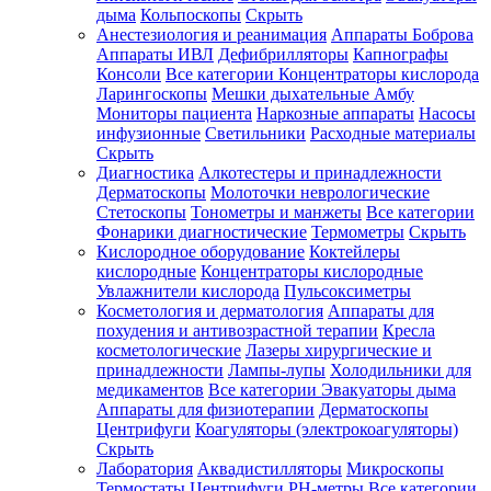
дыма
Кольпоскопы
Скрыть
Анестезиология и реанимация
Аппараты Боброва
Аппараты ИВЛ
Дефибрилляторы
Капнографы
Консоли
Все категории
Концентраторы кислорода
Ларингоскопы
Мешки дыхательные Амбу
Мониторы пациента
Наркозные аппараты
Насосы
инфузионные
Светильники
Расходные материалы
Скрыть
Диагностика
Алкотестеры и принадлежности
Дерматоскопы
Молоточки неврологические
Стетоскопы
Тонометры и манжеты
Все категории
Фонарики диагностические
Термометры
Скрыть
Кислородное оборудование
Коктейлеры
кислородные
Концентраторы кислородные
Увлажнители кислорода
Пульсоксиметры
Косметология и дерматология
Аппараты для
похудения и антивозрастной терапии
Кресла
косметологические
Лазеры хирургические и
принадлежности
Лампы-лупы
Холодильники для
медикаментов
Все категории
Эвакуаторы дыма
Аппараты для физиотерапии
Дерматоскопы
Центрифуги
Коагуляторы (электрокоагуляторы)
Скрыть
Лаборатория
Аквадистилляторы
Микроскопы
Термостаты
Центрифуги
PH-метры
Все категории