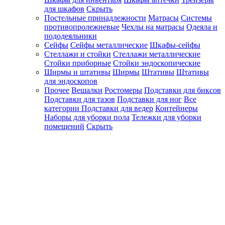
для шкафов
Скрыть
Постельные принадлежности
Матрасы
Системы
противопролежневые
Чехлы на матрасы
Одеяла и
пододеяльники
Сейфы
Сейфы металлические
Шкафы-сейфы
Стеллажи и стойки
Стеллажи металлические
Стойки приборные
Стойки эндоскопические
Ширмы и штативы
Ширмы
Штативы
Штативы
для эндоскопов
Прочее
Вешалки
Ростомеры
Подставки для биксов
Подставки для тазов
Подставки для ног
Все
категории
Подставки для ведер
Контейнеры
Наборы для уборки пола
Тележки для уборки
помещений
Скрыть