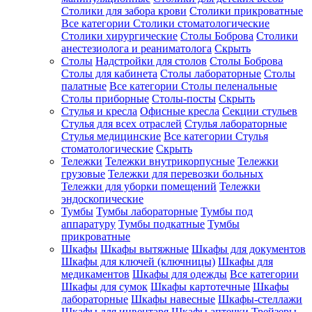
Столики для забора крови
Столики прикроватные
Все категории
Столики стоматологические
Столики хирургические
Столы Боброва
Столики
анестезиолога и реаниматолога
Скрыть
Столы
Надстройки для столов
Столы Боброва
Столы для кабинета
Столы лабораторные
Столы
палатные
Все категории
Столы пеленальные
Столы приборные
Столы-посты
Скрыть
Стулья и кресла
Офисные кресла
Секции стульев
Стулья для всех отраслей
Стулья лабораторные
Стулья медицинские
Все категории
Стулья
стоматологические
Скрыть
Тележки
Тележки внутрикорпусные
Тележки
грузовые
Тележки для перевозки больных
Тележки для уборки помещений
Тележки
эндоскопические
Тумбы
Тумбы лабораторные
Тумбы под
аппаратуру
Тумбы подкатные
Тумбы
прикроватные
Шкафы
Шкафы вытяжные
Шкафы для документов
Шкафы для ключей (ключницы)
Шкафы для
медикаментов
Шкафы для одежды
Все категории
Шкафы для сумок
Шкафы картотечные
Шкафы
лабораторные
Шкафы навесные
Шкафы-стеллажи
Шкафы для инвентаря
Шкафы аптечки
Трейзеры