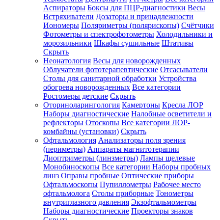
Аспираторы
Боксы для ПЦР-диагностики
Весы
Встряхиватели
Дозаторы и принадлежности
Иономеры
Поляриметры (полярископы)
Счётчики
Фотометры и спектрофотометры
Холодильники и
морозильники
Шкафы сушильные
Штативы
Скрыть
Неонатология
Весы для новорожденных
Облучатели фототерапевтические
Отсасыватели
Столы для санитарной обработки
Устройства
обогрева новорожденных
Все категории
Ростомеры детские
Скрыть
Оториноларингология
Камертоны
Кресла ЛОР
Наборы диагностические
Налобные осветители и
рефлекторы
Отоскопы
Все категории
ЛОР-
комбайны (установки)
Скрыть
Офтальмология
Анализаторы поля зрения
(периметры)
Аппараты магнитотерапии
Диоптриметры (линзметры)
Лампы щелевые
Монобиноскопы
Все категории
Наборы пробных
линз
Оправы пробные
Оптические приборы
Офтальмоскопы
Пупиллометры
Рабочее место
офтальмолога
Столы приборные
Тонометры
внутриглазного давления
Экзофтальмометры
Наборы диагностические
Проекторы знаков
Скрыть