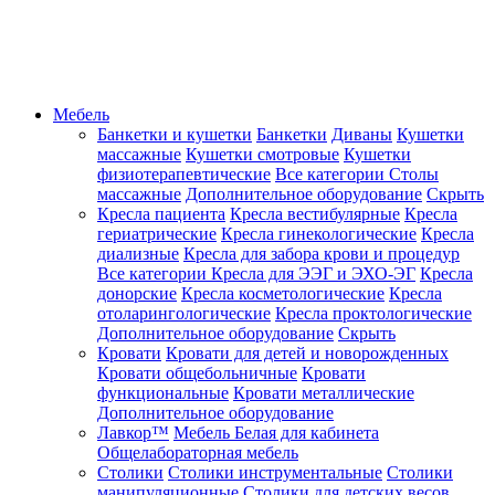
Мебель
Банкетки и кушетки
Банкетки
Диваны
Кушетки
массажные
Кушетки смотровые
Кушетки
физиотерапевтические
Все категории
Столы
массажные
Дополнительное оборудование
Скрыть
Кресла пациента
Кресла вестибулярные
Кресла
гериатрические
Кресла гинекологические
Кресла
диализные
Кресла для забора крови и процедур
Все категории
Кресла для ЭЭГ и ЭХО-ЭГ
Кресла
донорские
Кресла косметологические
Кресла
отоларингологические
Кресла проктологические
Дополнительное оборудование
Скрыть
Кровати
Кровати для детей и новорожденных
Кровати общебольничные
Кровати
функциональные
Кровати металлические
Дополнительное оборудование
Лавкор™
Мебель Белая для кабинета
Общелабораторная мебель
Столики
Столики инструментальные
Столики
манипуляционные
Столики для детских весов