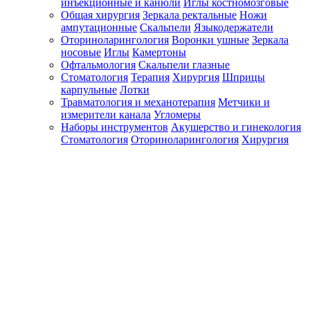
инъекционные и канюли
Иглы костномозговые
Общая хирургия
Зеркала ректальные
Ножи
ампутационные
Скальпели
Языкодержатели
Оториноларингология
Воронки ушные
Зеркала
носовые
Иглы
Камертоны
Офтальмология
Скальпели глазные
Стоматология
Терапия
Хирургия
Шприцы
карпульные
Лотки
Травматология и механотерапия
Метчики и
измерители канала
Угломеры
Наборы инструментов
Акушерство и гинекология
Стоматология
Оториноларингология
Хирургия