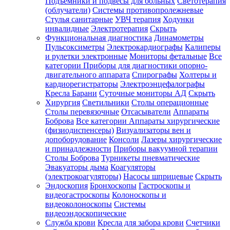
Подъемники и подвесы для больных
Светотерапия
(облучатели)
Системы противопролежневые
Стулья санитарные
УВЧ терапия
Ходунки
инвалидные
Электротерапия
Скрыть
Функциональная диагностика
Динамометры
Пульсоксиметры
Электрокардиографы
Калиперы
и рулетки электронные
Мониторы фетальные
Все
категории
Приборы для диагностики опорно-
двигательного аппарата
Спирографы
Холтеры и
кардиорегистраторы
Электроэнцефалографы
Кресла Барани
Суточные мониторы АД
Скрыть
Хирургия
Светильники
Столы операционные
Столы перевязочные
Отсасыватели
Аппараты
Боброва
Все категории
Аппараты хирургические
(физиодиспенсеры)
Визуализаторы вен и
допоборудование
Консоли
Лазеры хирургические
и принадлежности
Приборы вакуумной терапии
Столы Боброва
Турникеты пневматические
Эвакуаторы дыма
Коагуляторы
(электрокоагуляторы)
Насосы шприцевые
Скрыть
Эндоскопия
Бронхоскопы
Гастроскопы и
видеогастроскопы
Колоноскопы и
видеоколоноскопы
Системы
видеоэндоскопические
Служба крови
Кресла для забора крови
Счетчики