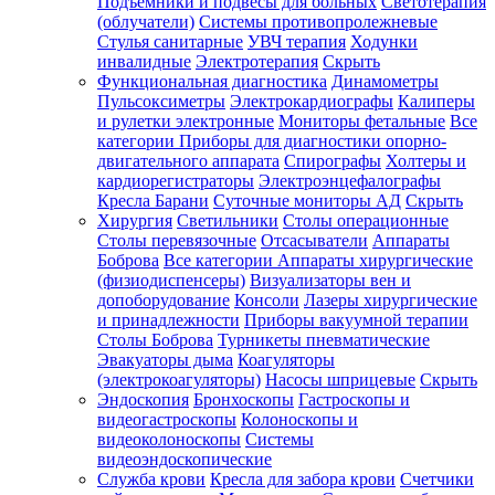
Подъемники и подвесы для больных
Светотерапия
(облучатели)
Системы противопролежневые
Стулья санитарные
УВЧ терапия
Ходунки
инвалидные
Электротерапия
Скрыть
Функциональная диагностика
Динамометры
Пульсоксиметры
Электрокардиографы
Калиперы
и рулетки электронные
Мониторы фетальные
Все
категории
Приборы для диагностики опорно-
двигательного аппарата
Спирографы
Холтеры и
кардиорегистраторы
Электроэнцефалографы
Кресла Барани
Суточные мониторы АД
Скрыть
Хирургия
Светильники
Столы операционные
Столы перевязочные
Отсасыватели
Аппараты
Боброва
Все категории
Аппараты хирургические
(физиодиспенсеры)
Визуализаторы вен и
допоборудование
Консоли
Лазеры хирургические
и принадлежности
Приборы вакуумной терапии
Столы Боброва
Турникеты пневматические
Эвакуаторы дыма
Коагуляторы
(электрокоагуляторы)
Насосы шприцевые
Скрыть
Эндоскопия
Бронхоскопы
Гастроскопы и
видеогастроскопы
Колоноскопы и
видеоколоноскопы
Системы
видеоэндоскопические
Служба крови
Кресла для забора крови
Счетчики