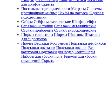
для шкафов
Скрыть
Постельные принадлежности
Матрасы
Системы
противопролежневые
Чехлы на матрасы
Одеяла и
пододеяльники
Сейфы
Сейфы металлические
Шкафы-сейфы
Стеллажи и стойки
Стеллажи металлические
Стойки приборные
Стойки эндоскопические
Ширмы и штативы
Ширмы
Штативы
Штативы
для эндоскопов
Прочее
Вешалки
Ростомеры
Подставки для биксов
Подставки для тазов
Подставки для ног
Все
категории
Подставки для ведер
Контейнеры
Наборы для уборки пола
Тележки для уборки
помещений
Скрыть