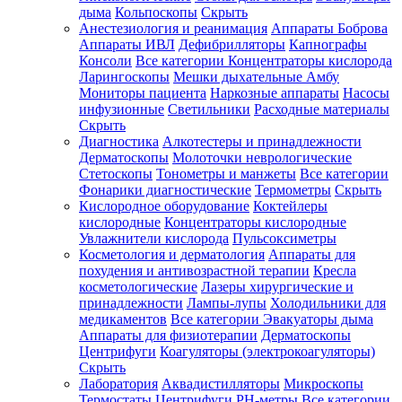
дыма
Кольпоскопы
Скрыть
Анестезиология и реанимация
Аппараты Боброва
Аппараты ИВЛ
Дефибрилляторы
Капнографы
Консоли
Все категории
Концентраторы кислорода
Ларингоскопы
Мешки дыхательные Амбу
Мониторы пациента
Наркозные аппараты
Насосы
инфузионные
Светильники
Расходные материалы
Скрыть
Диагностика
Алкотестеры и принадлежности
Дерматоскопы
Молоточки неврологические
Стетоскопы
Тонометры и манжеты
Все категории
Фонарики диагностические
Термометры
Скрыть
Кислородное оборудование
Коктейлеры
кислородные
Концентраторы кислородные
Увлажнители кислорода
Пульсоксиметры
Косметология и дерматология
Аппараты для
похудения и антивозрастной терапии
Кресла
косметологические
Лазеры хирургические и
принадлежности
Лампы-лупы
Холодильники для
медикаментов
Все категории
Эвакуаторы дыма
Аппараты для физиотерапии
Дерматоскопы
Центрифуги
Коагуляторы (электрокоагуляторы)
Скрыть
Лаборатория
Аквадистилляторы
Микроскопы
Термостаты
Центрифуги
PH-метры
Все категории