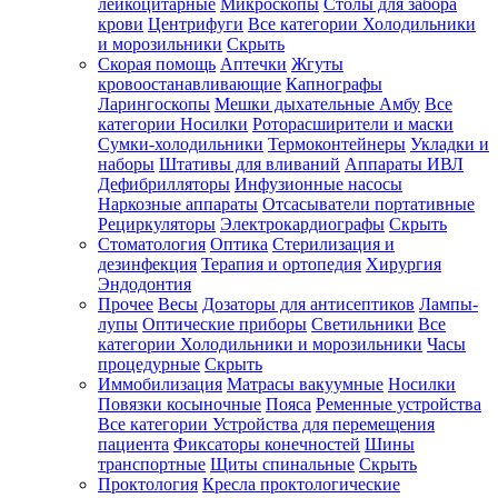
лейкоцитарные
Микроскопы
Столы для забора
крови
Центрифуги
Все категории
Холодильники
и морозильники
Скрыть
Скорая помощь
Аптечки
Жгуты
кровоостанавливающие
Капнографы
Ларингоскопы
Мешки дыхательные Амбу
Все
категории
Носилки
Роторасширители и маски
Сумки-холодильники
Термоконтейнеры
Укладки и
наборы
Штативы для вливаний
Аппараты ИВЛ
Дефибрилляторы
Инфузионные насосы
Наркозные аппараты
Отсасыватели портативные
Рециркуляторы
Электрокардиографы
Скрыть
Стоматология
Оптика
Стерилизация и
дезинфекция
Терапия и ортопедия
Хирургия
Эндодонтия
Прочее
Весы
Дозаторы для антисептиков
Лампы-
лупы
Оптические приборы
Светильники
Все
категории
Холодильники и морозильники
Часы
процедурные
Скрыть
Иммобилизация
Матрасы вакуумные
Носилки
Повязки косыночные
Пояса
Ременные устройства
Все категории
Устройства для перемещения
пациента
Фиксаторы конечностей
Шины
транспортные
Щиты спинальные
Скрыть
Проктология
Кресла проктологические