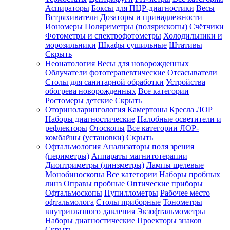
Аспираторы
Боксы для ПЦР-диагностики
Весы
Встряхиватели
Дозаторы и принадлежности
Иономеры
Поляриметры (полярископы)
Счётчики
Фотометры и спектрофотометры
Холодильники и
морозильники
Шкафы сушильные
Штативы
Скрыть
Неонатология
Весы для новорожденных
Облучатели фототерапевтические
Отсасыватели
Столы для санитарной обработки
Устройства
обогрева новорожденных
Все категории
Ростомеры детские
Скрыть
Оториноларингология
Камертоны
Кресла ЛОР
Наборы диагностические
Налобные осветители и
рефлекторы
Отоскопы
Все категории
ЛОР-
комбайны (установки)
Скрыть
Офтальмология
Анализаторы поля зрения
(периметры)
Аппараты магнитотерапии
Диоптриметры (линзметры)
Лампы щелевые
Монобиноскопы
Все категории
Наборы пробных
линз
Оправы пробные
Оптические приборы
Офтальмоскопы
Пупиллометры
Рабочее место
офтальмолога
Столы приборные
Тонометры
внутриглазного давления
Экзофтальмометры
Наборы диагностические
Проекторы знаков
Скрыть