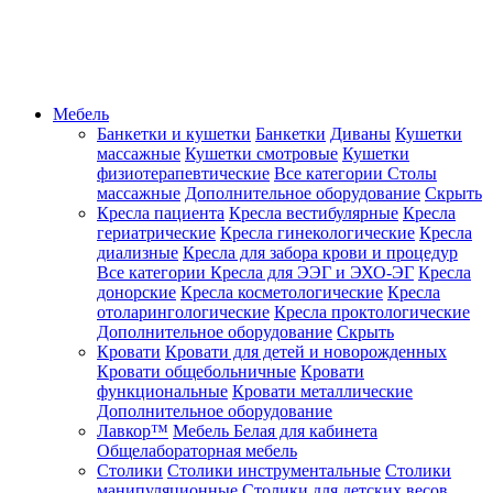
Мебель
Банкетки и кушетки
Банкетки
Диваны
Кушетки
массажные
Кушетки смотровые
Кушетки
физиотерапевтические
Все категории
Столы
массажные
Дополнительное оборудование
Скрыть
Кресла пациента
Кресла вестибулярные
Кресла
гериатрические
Кресла гинекологические
Кресла
диализные
Кресла для забора крови и процедур
Все категории
Кресла для ЭЭГ и ЭХО-ЭГ
Кресла
донорские
Кресла косметологические
Кресла
отоларингологические
Кресла проктологические
Дополнительное оборудование
Скрыть
Кровати
Кровати для детей и новорожденных
Кровати общебольничные
Кровати
функциональные
Кровати металлические
Дополнительное оборудование
Лавкор™
Мебель Белая для кабинета
Общелабораторная мебель
Столики
Столики инструментальные
Столики
манипуляционные
Столики для детских весов