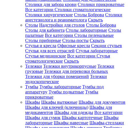
Столики для забора крови
Столики прикроватные
Все категории
Столики стоматологические
Столики хирургические
Столы Боброва
Столики
анестезиолога и реаниматолога
Скрыть
Столы
Надстройки для столов
Столы Боброва
Столы для кабинета
Столы лабораторные
Столы
палатные
Все категории
Столы пеленальные
Столы приборные
Столы-посты
Скрыть
Стулья и кресла
Офисные кресла
Секции стульев
Стулья для всех отраслей
Стулья лабораторные
Стулья медицинские
Все категории
Стулья
стоматологические
Скрыть
Тележки
Тележки внутрикорпусные
Тележки
грузовые
Тележки для перевозки больных
Тележки для уборки помещений
Тележки
эндоскопические
Тумбы
Тумбы лабораторные
Тумбы под
аппаратуру
Тумбы подкатные
Тумбы
прикроватные
Шкафы
Шкафы вытяжные
Шкафы для документов
Шкафы для ключей (ключницы)
Шкафы для
медикаментов
Шкафы для одежды
Все категории
Шкафы для сумок
Шкафы картотечные
Шкафы
лабораторные
Шкафы навесные
Шкафы-стеллажи
Шкафы для инвентаря
Шкафы аптечки
Трейзеры