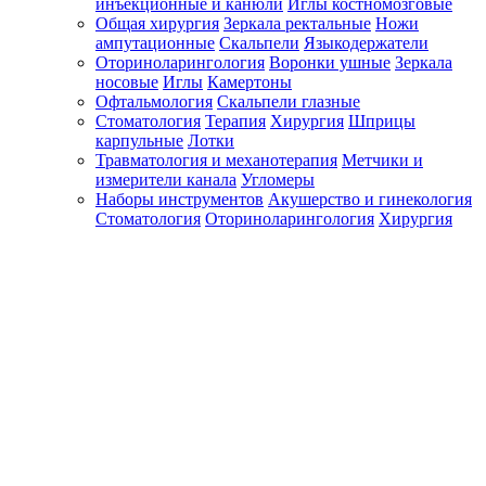
инъекционные и канюли
Иглы костномозговые
Общая хирургия
Зеркала ректальные
Ножи
ампутационные
Скальпели
Языкодержатели
Оториноларингология
Воронки ушные
Зеркала
носовые
Иглы
Камертоны
Офтальмология
Скальпели глазные
Стоматология
Терапия
Хирургия
Шприцы
карпульные
Лотки
Травматология и механотерапия
Метчики и
измерители канала
Угломеры
Наборы инструментов
Акушерство и гинекология
Стоматология
Оториноларингология
Хирургия