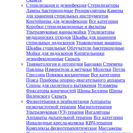
Стерилизация и дезинфекция
Стерилизаторы
Лампы бактерицидные
Рециркуляторы
Камеры
для хранения стерильных инструментов
Контейнеры для дезинфекции
Все категории
Коробки стерилизационные и фильтры
Ультразвуковые ванны/мойки
Утилизаторы
медицинских отходов
Шкафы для хранения
стерильных эндоскопов
Упаковочные машины
Шкафы сушильные
Облучатели бактерицидные
Мойки для эндоскопов
Кипятильники
дезинфекционные
Скрыть
Травматология и ортопедия
Бандажи Стремена
Павлика
Измерители и метчики
Молотки
Петли
Глиссона
Повязки косыночные
Все категории
Пояса
Приборы опорно-двигательного аппарата
Спицы для скелетного вытяжения
Угломеры
Фиксаторы конечностей
Шины Беллера
Шины
Виленского
Скрыть
Физиотерапия и реабилитация
Аппараты
низкочастотной терапии
Магнитотерапия
Ультразвуковая (УЗ) терапия
Ингаляторы
Аппараты дыхательной терапии
Все категории
Инвалидные кресла-коляски
КВЧ-терапия
Комплексы физиотерапевтические
Массажеры