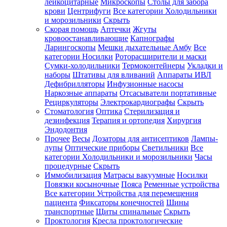
лейкоцитарные
Микроскопы
Столы для забора
крови
Центрифуги
Все категории
Холодильники
и морозильники
Скрыть
Скорая помощь
Аптечки
Жгуты
кровоостанавливающие
Капнографы
Ларингоскопы
Мешки дыхательные Амбу
Все
категории
Носилки
Роторасширители и маски
Сумки-холодильники
Термоконтейнеры
Укладки и
наборы
Штативы для вливаний
Аппараты ИВЛ
Дефибрилляторы
Инфузионные насосы
Наркозные аппараты
Отсасыватели портативные
Рециркуляторы
Электрокардиографы
Скрыть
Стоматология
Оптика
Стерилизация и
дезинфекция
Терапия и ортопедия
Хирургия
Эндодонтия
Прочее
Весы
Дозаторы для антисептиков
Лампы-
лупы
Оптические приборы
Светильники
Все
категории
Холодильники и морозильники
Часы
процедурные
Скрыть
Иммобилизация
Матрасы вакуумные
Носилки
Повязки косыночные
Пояса
Ременные устройства
Все категории
Устройства для перемещения
пациента
Фиксаторы конечностей
Шины
транспортные
Щиты спинальные
Скрыть
Проктология
Кресла проктологические