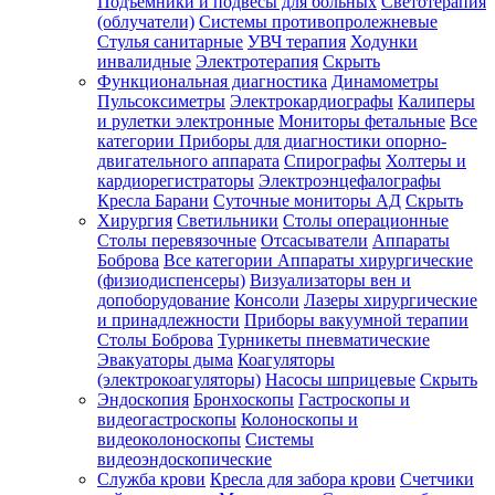
Подъемники и подвесы для больных
Светотерапия
(облучатели)
Системы противопролежневые
Стулья санитарные
УВЧ терапия
Ходунки
инвалидные
Электротерапия
Скрыть
Функциональная диагностика
Динамометры
Пульсоксиметры
Электрокардиографы
Калиперы
и рулетки электронные
Мониторы фетальные
Все
категории
Приборы для диагностики опорно-
двигательного аппарата
Спирографы
Холтеры и
кардиорегистраторы
Электроэнцефалографы
Кресла Барани
Суточные мониторы АД
Скрыть
Хирургия
Светильники
Столы операционные
Столы перевязочные
Отсасыватели
Аппараты
Боброва
Все категории
Аппараты хирургические
(физиодиспенсеры)
Визуализаторы вен и
допоборудование
Консоли
Лазеры хирургические
и принадлежности
Приборы вакуумной терапии
Столы Боброва
Турникеты пневматические
Эвакуаторы дыма
Коагуляторы
(электрокоагуляторы)
Насосы шприцевые
Скрыть
Эндоскопия
Бронхоскопы
Гастроскопы и
видеогастроскопы
Колоноскопы и
видеоколоноскопы
Системы
видеоэндоскопические
Служба крови
Кресла для забора крови
Счетчики