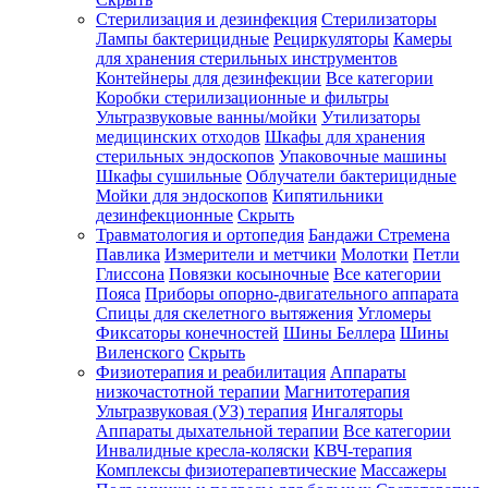
Стерилизация и дезинфекция
Стерилизаторы
Лампы бактерицидные
Рециркуляторы
Камеры
для хранения стерильных инструментов
Контейнеры для дезинфекции
Все категории
Коробки стерилизационные и фильтры
Ультразвуковые ванны/мойки
Утилизаторы
медицинских отходов
Шкафы для хранения
стерильных эндоскопов
Упаковочные машины
Шкафы сушильные
Облучатели бактерицидные
Мойки для эндоскопов
Кипятильники
дезинфекционные
Скрыть
Травматология и ортопедия
Бандажи Стремена
Павлика
Измерители и метчики
Молотки
Петли
Глиссона
Повязки косыночные
Все категории
Пояса
Приборы опорно-двигательного аппарата
Спицы для скелетного вытяжения
Угломеры
Фиксаторы конечностей
Шины Беллера
Шины
Виленского
Скрыть
Физиотерапия и реабилитация
Аппараты
низкочастотной терапии
Магнитотерапия
Ультразвуковая (УЗ) терапия
Ингаляторы
Аппараты дыхательной терапии
Все категории
Инвалидные кресла-коляски
КВЧ-терапия
Комплексы физиотерапевтические
Массажеры