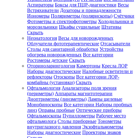
Аспираторы
Боксы для ПЦР-диагностики
Весы
Встряхиватели
Дозаторы и принадлежности
Иономеры
Поляриметры (полярископы)
Счётчики
Фотометры и спектрофотометры
Холодильники и
морозильники
Шкафы сушильные
Штативы
Скрыть
Неонатология
Весы для новорожденных
Облучатели фототерапевтические
Отсасыватели
Столы для санитарной обработки
Устройства
обогрева новорожденных
Все категории
Ростомеры детские
Скрыть
Оториноларингология
Камертоны
Кресла ЛОР
Наборы диагностические
Налобные осветители и
рефлекторы
Отоскопы
Все категории
ЛОР-
комбайны (установки)
Скрыть
Офтальмология
Анализаторы поля зрения
(периметры)
Аппараты магнитотерапии
Диоптриметры (линзметры)
Лампы щелевые
Монобиноскопы
Все категории
Наборы пробных
линз
Оправы пробные
Оптические приборы
Офтальмоскопы
Пупиллометры
Рабочее место
офтальмолога
Столы приборные
Тонометры
внутриглазного давления
Экзофтальмометры
Наборы диагностические
Проекторы знаков
Скрыть