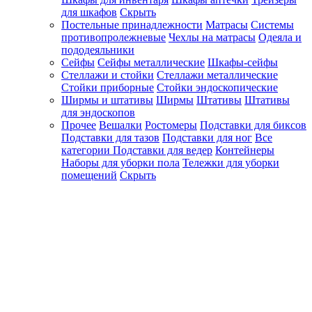
для шкафов
Скрыть
Постельные принадлежности
Матрасы
Системы
противопролежневые
Чехлы на матрасы
Одеяла и
пододеяльники
Сейфы
Сейфы металлические
Шкафы-сейфы
Стеллажи и стойки
Стеллажи металлические
Стойки приборные
Стойки эндоскопические
Ширмы и штативы
Ширмы
Штативы
Штативы
для эндоскопов
Прочее
Вешалки
Ростомеры
Подставки для биксов
Подставки для тазов
Подставки для ног
Все
категории
Подставки для ведер
Контейнеры
Наборы для уборки пола
Тележки для уборки
помещений
Скрыть