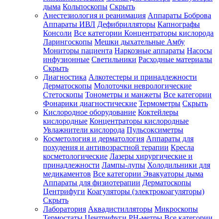
дыма
Кольпоскопы
Скрыть
Анестезиология и реанимация
Аппараты Боброва
Аппараты ИВЛ
Дефибрилляторы
Капнографы
Консоли
Все категории
Концентраторы кислорода
Ларингоскопы
Мешки дыхательные Амбу
Мониторы пациента
Наркозные аппараты
Насосы
инфузионные
Светильники
Расходные материалы
Скрыть
Диагностика
Алкотестеры и принадлежности
Дерматоскопы
Молоточки неврологические
Стетоскопы
Тонометры и манжеты
Все категории
Фонарики диагностические
Термометры
Скрыть
Кислородное оборудование
Коктейлеры
кислородные
Концентраторы кислородные
Увлажнители кислорода
Пульсоксиметры
Косметология и дерматология
Аппараты для
похудения и антивозрастной терапии
Кресла
косметологические
Лазеры хирургические и
принадлежности
Лампы-лупы
Холодильники для
медикаментов
Все категории
Эвакуаторы дыма
Аппараты для физиотерапии
Дерматоскопы
Центрифуги
Коагуляторы (электрокоагуляторы)
Скрыть
Лаборатория
Аквадистилляторы
Микроскопы
Термостаты
Центрифуги
PH-метры
Все категории