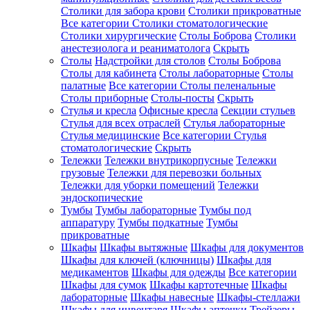
Столики для забора крови
Столики прикроватные
Все категории
Столики стоматологические
Столики хирургические
Столы Боброва
Столики
анестезиолога и реаниматолога
Скрыть
Столы
Надстройки для столов
Столы Боброва
Столы для кабинета
Столы лабораторные
Столы
палатные
Все категории
Столы пеленальные
Столы приборные
Столы-посты
Скрыть
Стулья и кресла
Офисные кресла
Секции стульев
Стулья для всех отраслей
Стулья лабораторные
Стулья медицинские
Все категории
Стулья
стоматологические
Скрыть
Тележки
Тележки внутрикорпусные
Тележки
грузовые
Тележки для перевозки больных
Тележки для уборки помещений
Тележки
эндоскопические
Тумбы
Тумбы лабораторные
Тумбы под
аппаратуру
Тумбы подкатные
Тумбы
прикроватные
Шкафы
Шкафы вытяжные
Шкафы для документов
Шкафы для ключей (ключницы)
Шкафы для
медикаментов
Шкафы для одежды
Все категории
Шкафы для сумок
Шкафы картотечные
Шкафы
лабораторные
Шкафы навесные
Шкафы-стеллажи
Шкафы для инвентаря
Шкафы аптечки
Трейзеры