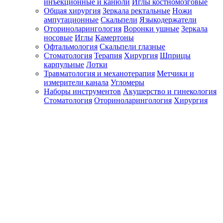
инъекционные и канюли
Иглы костномозговые
Общая хирургия
Зеркала ректальные
Ножи
ампутационные
Скальпели
Языкодержатели
Оториноларингология
Воронки ушные
Зеркала
носовые
Иглы
Камертоны
Офтальмология
Скальпели глазные
Стоматология
Терапия
Хирургия
Шприцы
карпульные
Лотки
Травматология и механотерапия
Метчики и
измерители канала
Угломеры
Наборы инструментов
Акушерство и гинекология
Стоматология
Оториноларингология
Хирургия