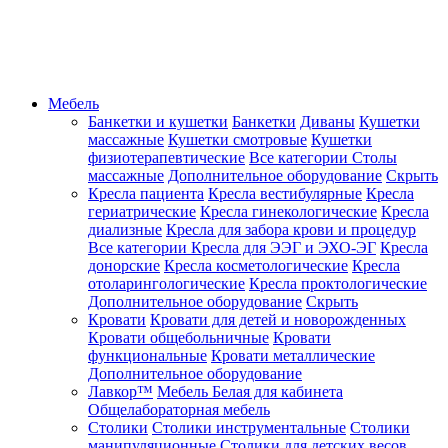
Мебель
Банкетки и кушетки
Банкетки
Диваны
Кушетки
массажные
Кушетки смотровые
Кушетки
физиотерапевтические
Все категории
Столы
массажные
Дополнительное оборудование
Скрыть
Кресла пациента
Кресла вестибулярные
Кресла
гериатрические
Кресла гинекологические
Кресла
диализные
Кресла для забора крови и процедур
Все категории
Кресла для ЭЭГ и ЭХО-ЭГ
Кресла
донорские
Кресла косметологические
Кресла
отоларингологические
Кресла проктологические
Дополнительное оборудование
Скрыть
Кровати
Кровати для детей и новорожденных
Кровати общебольничные
Кровати
функциональные
Кровати металлические
Дополнительное оборудование
Лавкор™
Мебель Белая для кабинета
Общелабораторная мебель
Столики
Столики инструментальные
Столики
манипуляционные
Столики для детских весов