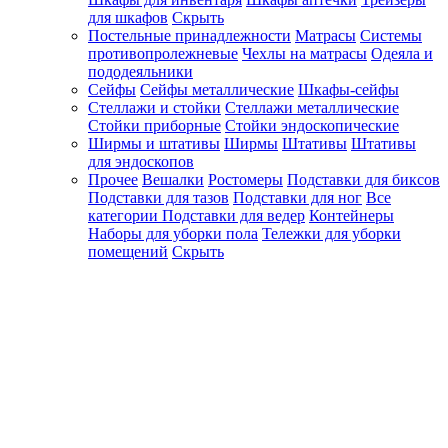
для шкафов
Скрыть
Постельные принадлежности
Матрасы
Системы
противопролежневые
Чехлы на матрасы
Одеяла и
пододеяльники
Сейфы
Сейфы металлические
Шкафы-сейфы
Стеллажи и стойки
Стеллажи металлические
Стойки приборные
Стойки эндоскопические
Ширмы и штативы
Ширмы
Штативы
Штативы
для эндоскопов
Прочее
Вешалки
Ростомеры
Подставки для биксов
Подставки для тазов
Подставки для ног
Все
категории
Подставки для ведер
Контейнеры
Наборы для уборки пола
Тележки для уборки
помещений
Скрыть