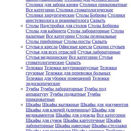
Столики для забора крови
Столики прикроватные
Все категории
Столики стоматологические
Столики хирургические
Столы Боброва
Столики
анестезиолога и реаниматолога
Скрыть
Столы
Надстройки для столов
Столы Боброва
Столы для кабинета
Столы лабораторные
Столы
палатные
Все категории
Столы пеленальные
Столы приборные
Столы-посты
Скрыть
Стулья и кресла
Офисные кресла
Секции стульев
Стулья для всех отраслей
Стулья лабораторные
Стулья медицинские
Все категории
Стулья
стоматологические
Скрыть
Тележки
Тележки внутрикорпусные
Тележки
грузовые
Тележки для перевозки больных
Тележки для уборки помещений
Тележки
эндоскопические
Тумбы
Тумбы лабораторные
Тумбы под
аппаратуру
Тумбы подкатные
Тумбы
прикроватные
Шкафы
Шкафы вытяжные
Шкафы для документов
Шкафы для ключей (ключницы)
Шкафы для
медикаментов
Шкафы для одежды
Все категории
Шкафы для сумок
Шкафы картотечные
Шкафы
лабораторные
Шкафы навесные
Шкафы-стеллажи
Шкафы для инвентаря
Шкафы аптечки
Трейзеры