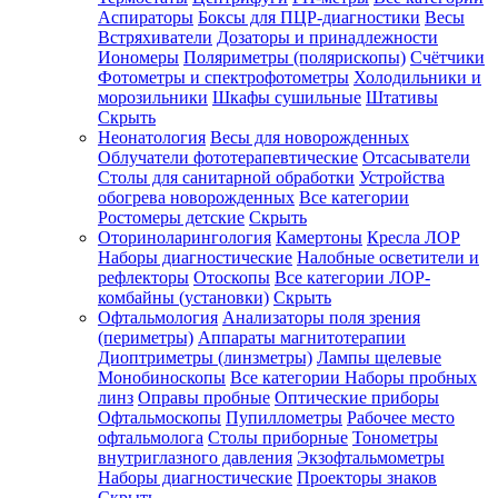
Аспираторы
Боксы для ПЦР-диагностики
Весы
Встряхиватели
Дозаторы и принадлежности
Иономеры
Поляриметры (полярископы)
Счётчики
Фотометры и спектрофотометры
Холодильники и
морозильники
Шкафы сушильные
Штативы
Скрыть
Неонатология
Весы для новорожденных
Облучатели фототерапевтические
Отсасыватели
Столы для санитарной обработки
Устройства
обогрева новорожденных
Все категории
Ростомеры детские
Скрыть
Оториноларингология
Камертоны
Кресла ЛОР
Наборы диагностические
Налобные осветители и
рефлекторы
Отоскопы
Все категории
ЛОР-
комбайны (установки)
Скрыть
Офтальмология
Анализаторы поля зрения
(периметры)
Аппараты магнитотерапии
Диоптриметры (линзметры)
Лампы щелевые
Монобиноскопы
Все категории
Наборы пробных
линз
Оправы пробные
Оптические приборы
Офтальмоскопы
Пупиллометры
Рабочее место
офтальмолога
Столы приборные
Тонометры
внутриглазного давления
Экзофтальмометры
Наборы диагностические
Проекторы знаков
Скрыть