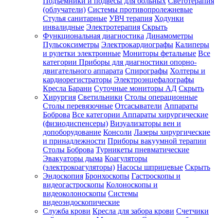
Подъемники и подвесы для больных
Светотерапия
(облучатели)
Системы противопролежневые
Стулья санитарные
УВЧ терапия
Ходунки
инвалидные
Электротерапия
Скрыть
Функциональная диагностика
Динамометры
Пульсоксиметры
Электрокардиографы
Калиперы
и рулетки электронные
Мониторы фетальные
Все
категории
Приборы для диагностики опорно-
двигательного аппарата
Спирографы
Холтеры и
кардиорегистраторы
Электроэнцефалографы
Кресла Барани
Суточные мониторы АД
Скрыть
Хирургия
Светильники
Столы операционные
Столы перевязочные
Отсасыватели
Аппараты
Боброва
Все категории
Аппараты хирургические
(физиодиспенсеры)
Визуализаторы вен и
допоборудование
Консоли
Лазеры хирургические
и принадлежности
Приборы вакуумной терапии
Столы Боброва
Турникеты пневматические
Эвакуаторы дыма
Коагуляторы
(электрокоагуляторы)
Насосы шприцевые
Скрыть
Эндоскопия
Бронхоскопы
Гастроскопы и
видеогастроскопы
Колоноскопы и
видеоколоноскопы
Системы
видеоэндоскопические
Служба крови
Кресла для забора крови
Счетчики