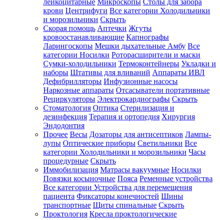
лейкоцитарные
Микроскопы
Столы для забора
крови
Центрифуги
Все категории
Холодильники
и морозильники
Скрыть
Скорая помощь
Аптечки
Жгуты
кровоостанавливающие
Капнографы
Ларингоскопы
Мешки дыхательные Амбу
Все
категории
Носилки
Роторасширители и маски
Сумки-холодильники
Термоконтейнеры
Укладки и
наборы
Штативы для вливаний
Аппараты ИВЛ
Дефибрилляторы
Инфузионные насосы
Наркозные аппараты
Отсасыватели портативные
Рециркуляторы
Электрокардиографы
Скрыть
Стоматология
Оптика
Стерилизация и
дезинфекция
Терапия и ортопедия
Хирургия
Эндодонтия
Прочее
Весы
Дозаторы для антисептиков
Лампы-
лупы
Оптические приборы
Светильники
Все
категории
Холодильники и морозильники
Часы
процедурные
Скрыть
Иммобилизация
Матрасы вакуумные
Носилки
Повязки косыночные
Пояса
Ременные устройства
Все категории
Устройства для перемещения
пациента
Фиксаторы конечностей
Шины
транспортные
Щиты спинальные
Скрыть
Проктология
Кресла проктологические