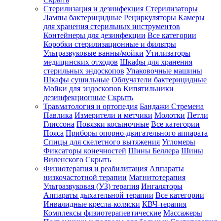
Стерилизация и дезинфекция
Стерилизаторы
Лампы бактерицидные
Рециркуляторы
Камеры
для хранения стерильных инструментов
Контейнеры для дезинфекции
Все категории
Коробки стерилизационные и фильтры
Ультразвуковые ванны/мойки
Утилизаторы
медицинских отходов
Шкафы для хранения
стерильных эндоскопов
Упаковочные машины
Шкафы сушильные
Облучатели бактерицидные
Мойки для эндоскопов
Кипятильники
дезинфекционные
Скрыть
Травматология и ортопедия
Бандажи Стремена
Павлика
Измерители и метчики
Молотки
Петли
Глиссона
Повязки косыночные
Все категории
Пояса
Приборы опорно-двигательного аппарата
Спицы для скелетного вытяжения
Угломеры
Фиксаторы конечностей
Шины Беллера
Шины
Виленского
Скрыть
Физиотерапия и реабилитация
Аппараты
низкочастотной терапии
Магнитотерапия
Ультразвуковая (УЗ) терапия
Ингаляторы
Аппараты дыхательной терапии
Все категории
Инвалидные кресла-коляски
КВЧ-терапия
Комплексы физиотерапевтические
Массажеры