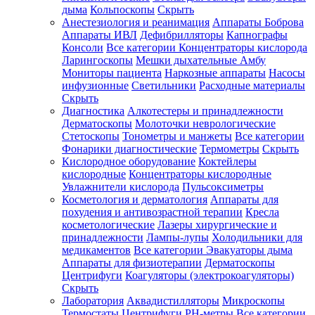
дыма
Кольпоскопы
Скрыть
Анестезиология и реанимация
Аппараты Боброва
Аппараты ИВЛ
Дефибрилляторы
Капнографы
Консоли
Все категории
Концентраторы кислорода
Ларингоскопы
Мешки дыхательные Амбу
Мониторы пациента
Наркозные аппараты
Насосы
инфузионные
Светильники
Расходные материалы
Скрыть
Диагностика
Алкотестеры и принадлежности
Дерматоскопы
Молоточки неврологические
Стетоскопы
Тонометры и манжеты
Все категории
Фонарики диагностические
Термометры
Скрыть
Кислородное оборудование
Коктейлеры
кислородные
Концентраторы кислородные
Увлажнители кислорода
Пульсоксиметры
Косметология и дерматология
Аппараты для
похудения и антивозрастной терапии
Кресла
косметологические
Лазеры хирургические и
принадлежности
Лампы-лупы
Холодильники для
медикаментов
Все категории
Эвакуаторы дыма
Аппараты для физиотерапии
Дерматоскопы
Центрифуги
Коагуляторы (электрокоагуляторы)
Скрыть
Лаборатория
Аквадистилляторы
Микроскопы
Термостаты
Центрифуги
PH-метры
Все категории