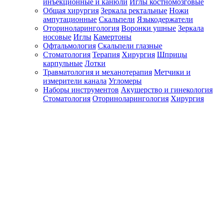
инъекционные и канюли
Иглы костномозговые
Общая хирургия
Зеркала ректальные
Ножи
ампутационные
Скальпели
Языкодержатели
Оториноларингология
Воронки ушные
Зеркала
носовые
Иглы
Камертоны
Офтальмология
Скальпели глазные
Стоматология
Терапия
Хирургия
Шприцы
карпульные
Лотки
Травматология и механотерапия
Метчики и
измерители канала
Угломеры
Наборы инструментов
Акушерство и гинекология
Стоматология
Оториноларингология
Хирургия