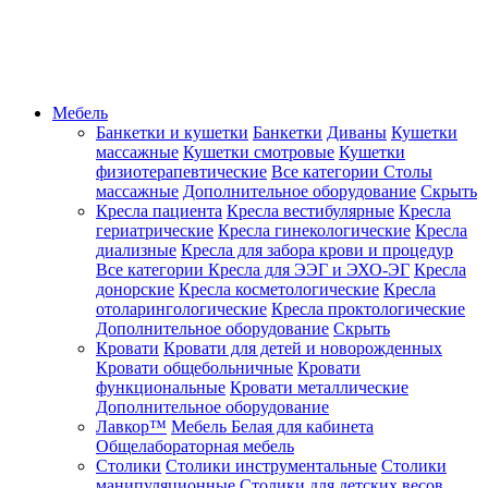
Мебель
Банкетки и кушетки
Банкетки
Диваны
Кушетки
массажные
Кушетки смотровые
Кушетки
физиотерапевтические
Все категории
Столы
массажные
Дополнительное оборудование
Скрыть
Кресла пациента
Кресла вестибулярные
Кресла
гериатрические
Кресла гинекологические
Кресла
диализные
Кресла для забора крови и процедур
Все категории
Кресла для ЭЭГ и ЭХО-ЭГ
Кресла
донорские
Кресла косметологические
Кресла
отоларингологические
Кресла проктологические
Дополнительное оборудование
Скрыть
Кровати
Кровати для детей и новорожденных
Кровати общебольничные
Кровати
функциональные
Кровати металлические
Дополнительное оборудование
Лавкор™
Мебель Белая для кабинета
Общелабораторная мебель
Столики
Столики инструментальные
Столики
манипуляционные
Столики для детских весов