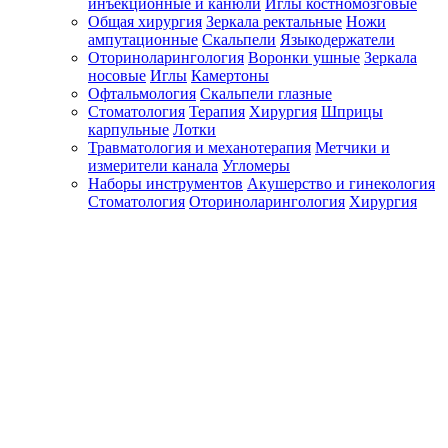
инъекционные и канюли
Иглы костномозговые
Общая хирургия
Зеркала ректальные
Ножи
ампутационные
Скальпели
Языкодержатели
Оториноларингология
Воронки ушные
Зеркала
носовые
Иглы
Камертоны
Офтальмология
Скальпели глазные
Стоматология
Терапия
Хирургия
Шприцы
карпульные
Лотки
Травматология и механотерапия
Метчики и
измерители канала
Угломеры
Наборы инструментов
Акушерство и гинекология
Стоматология
Оториноларингология
Хирургия