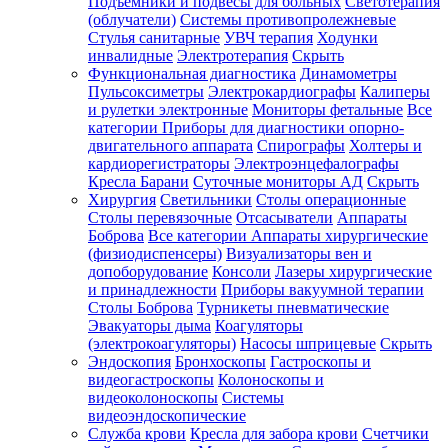
Подъемники и подвесы для больных
Светотерапия
(облучатели)
Системы противопролежневые
Стулья санитарные
УВЧ терапия
Ходунки
инвалидные
Электротерапия
Скрыть
Функциональная диагностика
Динамометры
Пульсоксиметры
Электрокардиографы
Калиперы
и рулетки электронные
Мониторы фетальные
Все
категории
Приборы для диагностики опорно-
двигательного аппарата
Спирографы
Холтеры и
кардиорегистраторы
Электроэнцефалографы
Кресла Барани
Суточные мониторы АД
Скрыть
Хирургия
Светильники
Столы операционные
Столы перевязочные
Отсасыватели
Аппараты
Боброва
Все категории
Аппараты хирургические
(физиодиспенсеры)
Визуализаторы вен и
допоборудование
Консоли
Лазеры хирургические
и принадлежности
Приборы вакуумной терапии
Столы Боброва
Турникеты пневматические
Эвакуаторы дыма
Коагуляторы
(электрокоагуляторы)
Насосы шприцевые
Скрыть
Эндоскопия
Бронхоскопы
Гастроскопы и
видеогастроскопы
Колоноскопы и
видеоколоноскопы
Системы
видеоэндоскопические
Служба крови
Кресла для забора крови
Счетчики