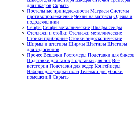
для шкафов
Скрыть
Постельные принадлежности
Матрасы
Системы
противопролежневые
Чехлы на матрасы
Одеяла и
пододеяльники
Сейфы
Сейфы металлические
Шкафы-сейфы
Стеллажи и стойки
Стеллажи металлические
Стойки приборные
Стойки эндоскопические
Ширмы и штативы
Ширмы
Штативы
Штативы
для эндоскопов
Прочее
Вешалки
Ростомеры
Подставки для биксов
Подставки для тазов
Подставки для ног
Все
категории
Подставки для ведер
Контейнеры
Наборы для уборки пола
Тележки для уборки
помещений
Скрыть