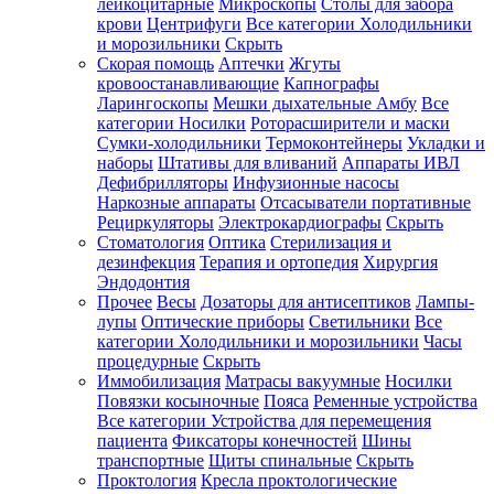
лейкоцитарные
Микроскопы
Столы для забора
крови
Центрифуги
Все категории
Холодильники
и морозильники
Скрыть
Скорая помощь
Аптечки
Жгуты
кровоостанавливающие
Капнографы
Ларингоскопы
Мешки дыхательные Амбу
Все
категории
Носилки
Роторасширители и маски
Сумки-холодильники
Термоконтейнеры
Укладки и
наборы
Штативы для вливаний
Аппараты ИВЛ
Дефибрилляторы
Инфузионные насосы
Наркозные аппараты
Отсасыватели портативные
Рециркуляторы
Электрокардиографы
Скрыть
Стоматология
Оптика
Стерилизация и
дезинфекция
Терапия и ортопедия
Хирургия
Эндодонтия
Прочее
Весы
Дозаторы для антисептиков
Лампы-
лупы
Оптические приборы
Светильники
Все
категории
Холодильники и морозильники
Часы
процедурные
Скрыть
Иммобилизация
Матрасы вакуумные
Носилки
Повязки косыночные
Пояса
Ременные устройства
Все категории
Устройства для перемещения
пациента
Фиксаторы конечностей
Шины
транспортные
Щиты спинальные
Скрыть
Проктология
Кресла проктологические