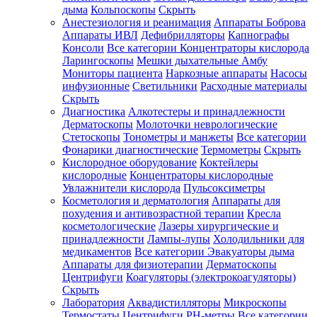
дыма
Кольпоскопы
Скрыть
Анестезиология и реанимация
Аппараты Боброва
Аппараты ИВЛ
Дефибрилляторы
Капнографы
Консоли
Все категории
Концентраторы кислорода
Ларингоскопы
Мешки дыхательные Амбу
Мониторы пациента
Наркозные аппараты
Насосы
инфузионные
Светильники
Расходные материалы
Скрыть
Диагностика
Алкотестеры и принадлежности
Дерматоскопы
Молоточки неврологические
Стетоскопы
Тонометры и манжеты
Все категории
Фонарики диагностические
Термометры
Скрыть
Кислородное оборудование
Коктейлеры
кислородные
Концентраторы кислородные
Увлажнители кислорода
Пульсоксиметры
Косметология и дерматология
Аппараты для
похудения и антивозрастной терапии
Кресла
косметологические
Лазеры хирургические и
принадлежности
Лампы-лупы
Холодильники для
медикаментов
Все категории
Эвакуаторы дыма
Аппараты для физиотерапии
Дерматоскопы
Центрифуги
Коагуляторы (электрокоагуляторы)
Скрыть
Лаборатория
Аквадистилляторы
Микроскопы
Термостаты
Центрифуги
PH-метры
Все категории