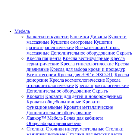
Мебель
Банкетки и кушетки
Банкетки
Диваны
Кушетки
массажные
Кушетки смотровые
Кушетки
физиотерапевтические
Все категории
Столы
массажные
Дополнительное оборудование
Скрыть
Кресла пациента
Кресла вестибулярные
Кресла
гериатрические
Кресла гинекологические
Кресла
диализные
Кресла для забора крови и процедур
Все категории
Кресла для ЭЭГ и ЭХО-ЭГ
Кресла
донорские
Кресла косметологические
Кресла
отоларингологические
Кресла проктологические
Дополнительное оборудование
Скрыть
Кровати
Кровати для детей и новорожденных
Кровати общебольничные
Кровати
функциональные
Кровати металлические
Дополнительное оборудование
Лавкор™
Мебель Белая для кабинета
Общелабораторная мебель
Столики
Столики инструментальные
Столики
манипуляционные
Столики для детских весов