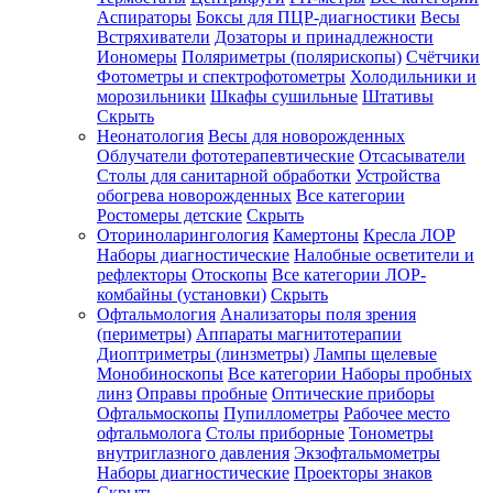
Аспираторы
Боксы для ПЦР-диагностики
Весы
Встряхиватели
Дозаторы и принадлежности
Иономеры
Поляриметры (полярископы)
Счётчики
Фотометры и спектрофотометры
Холодильники и
морозильники
Шкафы сушильные
Штативы
Скрыть
Неонатология
Весы для новорожденных
Облучатели фототерапевтические
Отсасыватели
Столы для санитарной обработки
Устройства
обогрева новорожденных
Все категории
Ростомеры детские
Скрыть
Оториноларингология
Камертоны
Кресла ЛОР
Наборы диагностические
Налобные осветители и
рефлекторы
Отоскопы
Все категории
ЛОР-
комбайны (установки)
Скрыть
Офтальмология
Анализаторы поля зрения
(периметры)
Аппараты магнитотерапии
Диоптриметры (линзметры)
Лампы щелевые
Монобиноскопы
Все категории
Наборы пробных
линз
Оправы пробные
Оптические приборы
Офтальмоскопы
Пупиллометры
Рабочее место
офтальмолога
Столы приборные
Тонометры
внутриглазного давления
Экзофтальмометры
Наборы диагностические
Проекторы знаков
Скрыть