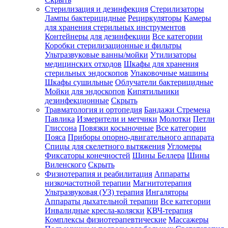
Стерилизация и дезинфекция
Стерилизаторы
Лампы бактерицидные
Рециркуляторы
Камеры
для хранения стерильных инструментов
Контейнеры для дезинфекции
Все категории
Коробки стерилизационные и фильтры
Ультразвуковые ванны/мойки
Утилизаторы
медицинских отходов
Шкафы для хранения
стерильных эндоскопов
Упаковочные машины
Шкафы сушильные
Облучатели бактерицидные
Мойки для эндоскопов
Кипятильники
дезинфекционные
Скрыть
Травматология и ортопедия
Бандажи Стремена
Павлика
Измерители и метчики
Молотки
Петли
Глиссона
Повязки косыночные
Все категории
Пояса
Приборы опорно-двигательного аппарата
Спицы для скелетного вытяжения
Угломеры
Фиксаторы конечностей
Шины Беллера
Шины
Виленского
Скрыть
Физиотерапия и реабилитация
Аппараты
низкочастотной терапии
Магнитотерапия
Ультразвуковая (УЗ) терапия
Ингаляторы
Аппараты дыхательной терапии
Все категории
Инвалидные кресла-коляски
КВЧ-терапия
Комплексы физиотерапевтические
Массажеры