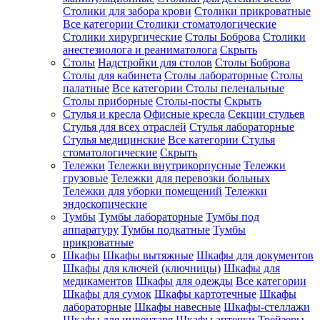
Столики для забора крови
Столики прикроватные
Все категории
Столики стоматологические
Столики хирургические
Столы Боброва
Столики
анестезиолога и реаниматолога
Скрыть
Столы
Надстройки для столов
Столы Боброва
Столы для кабинета
Столы лабораторные
Столы
палатные
Все категории
Столы пеленальные
Столы приборные
Столы-посты
Скрыть
Стулья и кресла
Офисные кресла
Секции стульев
Стулья для всех отраслей
Стулья лабораторные
Стулья медицинские
Все категории
Стулья
стоматологические
Скрыть
Тележки
Тележки внутрикорпусные
Тележки
грузовые
Тележки для перевозки больных
Тележки для уборки помещений
Тележки
эндоскопические
Тумбы
Тумбы лабораторные
Тумбы под
аппаратуру
Тумбы подкатные
Тумбы
прикроватные
Шкафы
Шкафы вытяжные
Шкафы для документов
Шкафы для ключей (ключницы)
Шкафы для
медикаментов
Шкафы для одежды
Все категории
Шкафы для сумок
Шкафы картотечные
Шкафы
лабораторные
Шкафы навесные
Шкафы-стеллажи
Шкафы для инвентаря
Шкафы аптечки
Трейзеры