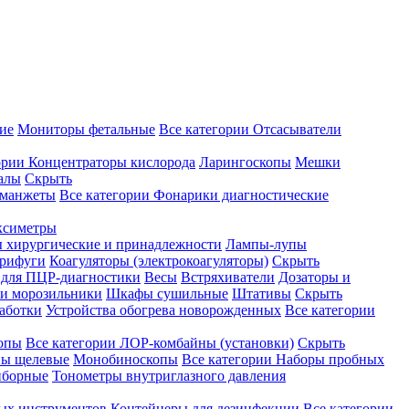
ие
Мониторы фетальные
Все категории
Отсасыватели
ории
Концентраторы кислорода
Ларингоскопы
Мешки
алы
Скрыть
 манжеты
Все категории
Фонарики диагностические
ксиметры
ы хирургические и принадлежности
Лампы-лупы
рифуги
Коагуляторы (электрокоагуляторы)
Скрыть
 для ПЦР-диагностики
Весы
Встряхиватели
Дозаторы и
и морозильники
Шкафы сушильные
Штативы
Скрыть
аботки
Устройства обогрева новорожденных
Все категории
опы
Все категории
ЛОР-комбайны (установки)
Скрыть
ы щелевые
Монобиноскопы
Все категории
Наборы пробных
иборные
Тонометры внутриглазного давления
ных инструментов
Контейнеры для дезинфекции
Все категории