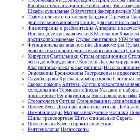
Коробки стерилизационные и фильтры
Ультразвуко
Шкафы сушильные
Облучатели бактерицидные
Мой
Травматология и ортопедия
Бандажи Стремена Пав
Зарегистрироваться
двигательного аппарата
Спицы для скелетного выт
Физиотерапия и реабилитация
Аппараты низкочаст
Инвалидные кресла-коляски
КВЧ-терапия
Комплекс
противопролежневые
Стулья санитарные
УВЧ тера
Функциональная диагностика
Динамометры
Пульс
Зачем
диагностики опорно-двигательного аппарата
Спиро
регистрироваться?
Хирургия
Светильники
Столы операционные
Стол
вен и допоборудование
Консоли
Лазеры хирургиче
Все
Коагуляторы (электрокоагуляторы)
Насосы шприце
покупки
Эндоскопия
Бронхоскопы
Гастроскопы и видеогаст
в
одном
Служба крови
Кресла для забора крови
Счетчики л
месте
Скорая помощь
Аптечки
Жгуты кровоостанавлива
Личный
холодильники
Термоконтейнеры
Укладки и наборы
менеджер
портативные
Рециркуляторы
Электрокардиографы
Стоматология
Оптика
Стерилизация и дезинфекция
Отслеживание
статуса
Прочее
Весы
Дозаторы для антисептиков
Лампы-л
заказа
Иммобилизация
Матрасы вакуумные
Носилки
Повя
Шины транспортные
Щиты спинальные
Скрыть
Проктология
Кресла проктологические
Рентгенология
Негатоскопы