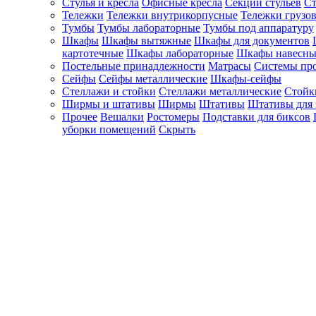
Стулья и кресла
Офисные кресла
Секции стульев
Ст
Тележки
Тележки внутрикорпусные
Тележки грузо
Тумбы
Тумбы лабораторные
Тумбы под аппаратуру
Шкафы
Шкафы вытяжные
Шкафы для документов
картотечные
Шкафы лабораторные
Шкафы навесны
Постельные принадлежности
Матрасы
Системы пр
Сейфы
Сейфы металлические
Шкафы-сейфы
Стеллажи и стойки
Стеллажи металлические
Стойк
Ширмы и штативы
Ширмы
Штативы
Штативы для 
Прочее
Вешалки
Ростомеры
Подставки для биксов
уборки помещений
Скрыть