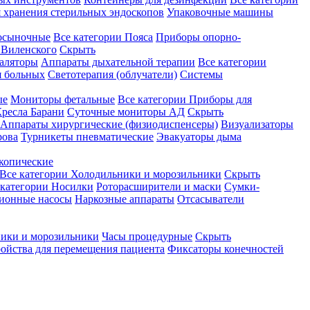
 хранения стерильных эндоскопов
Упаковочные машины
осыночные
Все категории
Пояса
Приборы опорно-
Виленского
Скрыть
аляторы
Аппараты дыхательной терапии
Все категории
я больных
Светотерапия (облучатели)
Системы
ые
Мониторы фетальные
Все категории
Приборы для
ресла Барани
Суточные мониторы АД
Скрыть
Аппараты хирургические (физиодиспенсеры)
Визуализаторы
рова
Турникеты пневматические
Эвакуаторы дыма
копические
Все категории
Холодильники и морозильники
Скрыть
 категории
Носилки
Роторасширители и маски
Сумки-
ионные насосы
Наркозные аппараты
Отсасыватели
ики и морозильники
Часы процедурные
Скрыть
ройства для перемещения пациента
Фиксаторы конечностей