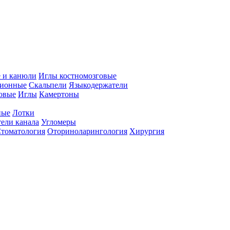
 и канюли
Иглы костномозговые
ционные
Скальпели
Языкодержатели
совые
Иглы
Камертоны
ные
Лотки
ели канала
Угломеры
томатология
Оториноларингология
Хирургия