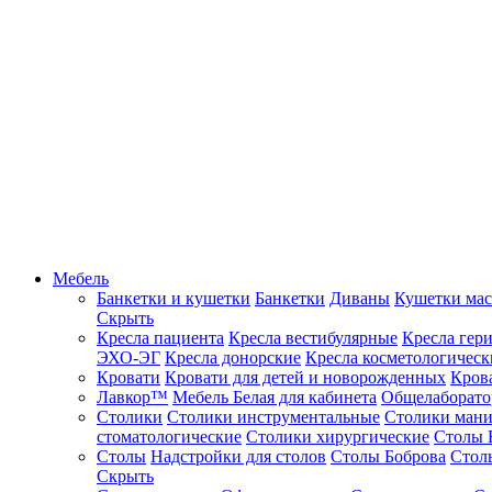
Мебель
Банкетки и кушетки
Банкетки
Диваны
Кушетки ма
Скрыть
Кресла пациента
Кресла вестибулярные
Кресла гер
ЭХО-ЭГ
Кресла донорские
Кресла косметологическ
Кровати
Кровати для детей и новорожденных
Кров
Лавкор™
Мебель Белая для кабинета
Общелаборато
Столики
Столики инструментальные
Столики ман
стоматологические
Столики хирургические
Столы 
Столы
Надстройки для столов
Столы Боброва
Стол
Скрыть