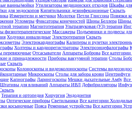
вые ванны/мойки
Утилизаторы медицинских отходов
Шкафы для
ки для эндоскопов
Кипятильники дезинфекционные
Скрыть
лика
Измерители и метчики
Молотки
Петли Глиссона
Повязки к
яжения
Угломеры
Фиксаторы конечностей
Шины Беллера
Шины 
отной терапии
Магнитотерапия
Ультразвуковая (УЗ) терапия
Инг
ы физиотерапевтические
Массажеры
Подъемники и подвесы дл
пия
Ходунки инвалидные
Электротерапия
Скрыть
оксиметры
Электрокардиографы
Калиперы и рулетки электронн
графы
Холтеры и кардиорегистраторы
Электроэнцефалографы
К
ы перевязочные
Отсасыватели
Аппараты Боброва
Все категории
ские и принадлежности
Приборы вакуумной терапии
Столы Боб
вые
Скрыть
роскопы
Колоноскопы и видеоколоноскопы
Системы видеоэндос
ейкоцитарные
Микроскопы
Столы для забора крови
Центрифуги
ющие
Капнографы
Ларингоскопы
Мешки дыхательные Амбу
Все
Штативы для вливаний
Аппараты ИВЛ
Дефибрилляторы
Инфуз
Скрыть
Терапия и ортопедия
Хирургия
Эндодонтия
упы
Оптические приборы
Светильники
Все категории
Холодильн
зки косыночные
Пояса
Ременные устройства
Все категории
Уст