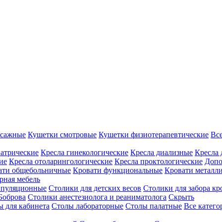
ссажные
Кушетки смотровые
Кушетки физиотерапевтические
Вс
иатрические
Кресла гинекологические
Кресла диализные
Кресла 
ие
Кресла отоларингологические
Кресла проктологические
Допо
ати общебольничные
Кровати функциональные
Кровати металл
рная мебель
ипуляционные
Столики для детских весов
Столики для забора кр
Боброва
Столики анестезиолога и реаниматолога
Скрыть
ы для кабинета
Столы лабораторные
Столы палатные
Все катег