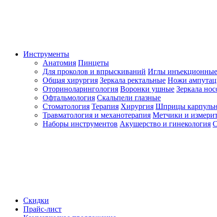
Инструменты
Анатомия
Пинцеты
Для проколов и впрыскиваний
Иглы инъекционные
Общая хирургия
Зеркала ректальные
Ножи ампута
Оториноларингология
Воронки ушные
Зеркала но
Офтальмология
Скальпели глазные
Стоматология
Терапия
Хирургия
Шприцы карпуль
Травматология и механотерапия
Метчики и измерит
Наборы инструментов
Акушерство и гинекология
С
Скидки
Прайс-лист