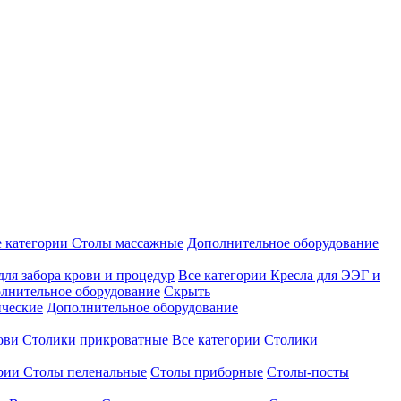
е категории
Столы массажные
Дополнительное оборудование
для забора крови и процедур
Все категории
Кресла для ЭЭГ и
лнительное оборудование
Скрыть
ические
Дополнительное оборудование
ови
Столики прикроватные
Все категории
Столики
ории
Столы пеленальные
Столы приборные
Столы-посты