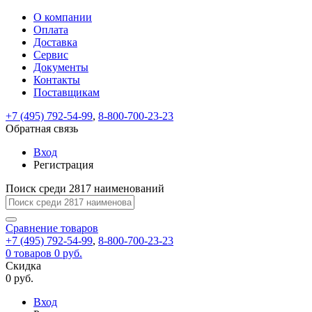
О компании
Восстановление
Обратная
Вход
Регистрация
Оплата
пароля
связь
На
Доставка
вашу
Сервис
почту
Только
Только
Документы
test@example.com
для
для
Ваше
Введите
Заполните
отправлена
Контакты
ИП
ИП
новый
Пароль
На
сообщение
ссылка.
форму.
и
и
Поставщикам
пароль
успешно
вашу
успешно
юр.
юр.
Перейдите
лиц
лиц
отправлено.
восстановлен
почту
+7 (495) 792-54-99
,
8-800-700-23-23
Мы
по
test@test.ru
ней
Обратная связь
отправим
для
отправлена
вам
завершения
Вход
ссылка.
регистрации.
ссылку
Регистрация
Войти
на
указанный
Поиск среди 2817 наименований
Перейдите
Сообщение
Ок
электронный
по
адрес,
ней
Сравнение
товаров
перейдя
для
+7 (495) 792-54-99
,
8-800-700-23-23
по
смены
Запомнить
Забыли
0
товаров
0 руб.
которой
пароля.
меня
пароль?
Скидка
Сменить
вы
0 руб.
сможете
пароль
Войти
Я принимаю условия
задать
Вход
пользовательского