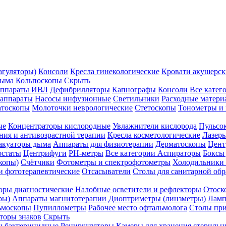
агуляторы)
Консоли
Кресла гинекологические
Кровати акушерск
дыма
Кольпоскопы
Скрыть
ппараты ИВЛ
Дефибрилляторы
Капнографы
Консоли
Все катег
 аппараты
Насосы инфузионные
Светильники
Расходные матери
атоскопы
Молоточки неврологические
Стетоскопы
Тонометры и
ые
Концентраторы кислородные
Увлажнители кислорода
Пульсо
ния и антивозрастной терапии
Кресла косметологические
Лазер
акуаторы дыма
Аппараты для физиотерапии
Дерматоскопы
Цент
остаты
Центрифуги
PH-метры
Все категории
Аспираторы
Боксы
копы)
Счётчики
Фотометры и спектрофотометры
Холодильники 
и фототерапевтические
Отсасыватели
Столы для санитарной обр
оры диагностические
Налобные осветители и рефлекторы
Отоск
ры)
Аппараты магнитотерапии
Диоптриметры (линзметры)
Ламп
ьмоскопы
Пупиллометры
Рабочее место офтальмолога
Столы пр
торы знаков
Скрыть
 бактерицидные
Рециркуляторы
Камеры для хранения стериль