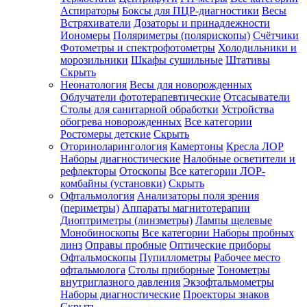
Аспираторы
Боксы для ПЦР-диагностики
Весы
Встряхиватели
Дозаторы и принадлежности
Иономеры
Поляриметры (полярископы)
Счётчики
Фотометры и спектрофотометры
Холодильники и
морозильники
Шкафы сушильные
Штативы
Скрыть
Неонатология
Весы для новорожденных
Облучатели фототерапевтические
Отсасыватели
Столы для санитарной обработки
Устройства
обогрева новорожденных
Все категории
Ростомеры детские
Скрыть
Оториноларингология
Камертоны
Кресла ЛОР
Наборы диагностические
Налобные осветители и
рефлекторы
Отоскопы
Все категории
ЛОР-
комбайны (установки)
Скрыть
Офтальмология
Анализаторы поля зрения
(периметры)
Аппараты магнитотерапии
Диоптриметры (линзметры)
Лампы щелевые
Монобиноскопы
Все категории
Наборы пробных
линз
Оправы пробные
Оптические приборы
Офтальмоскопы
Пупиллометры
Рабочее место
офтальмолога
Столы приборные
Тонометры
внутриглазного давления
Экзофтальмометры
Наборы диагностические
Проекторы знаков
Скрыть