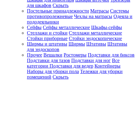
для шкафов
Скрыть
Постельные принадлежности
Матрасы
Системы
противопролежневые
Чехлы на матрасы
Одеяла и
пододеяльники
Сейфы
Сейфы металлические
Шкафы-сейфы
Стеллажи и стойки
Стеллажи металлические
Стойки приборные
Стойки эндоскопические
Ширмы и штативы
Ширмы
Штативы
Штативы
для эндоскопов
Прочее
Вешалки
Ростомеры
Подставки для биксов
Подставки для тазов
Подставки для ног
Все
категории
Подставки для ведер
Контейнеры
Наборы для уборки пола
Тележки для уборки
помещений
Скрыть