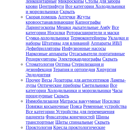
лейкоцитарные
Микроскопы
Столы для забора
крови
Центрифуги
Все категории
Холодильники
и морозильники
Скрыть
Скорая помощь
Аптечки
Жгуты
кровоостанавливающие
Капнографы
Ларингоскопы
Мешки дыхательные Амбу
Все
категории
Носилки
Роторасширители и маски
Сумки-холодильники
Термоконтейнеры
Укладки и
наборы
Штативы для вливаний
Аппараты ИВЛ
Дефибрилляторы
Инфузионные насосы
Наркозные аппараты
Отсасыватели портативные
Рециркуляторы
Электрокардиографы
Скрыть
Стоматология
Оптика
Стерилизация и
дезинфекция
Терапия и ортопедия
Хирургия
Эндодонтия
Прочее
Весы
Дозаторы для антисептиков
Лампы-
лупы
Оптические приборы
Светильники
Все
категории
Холодильники и морозильники
Часы
процедурные
Скрыть
Иммобилизация
Матрасы вакуумные
Носилки
Повязки косыночные
Пояса
Ременные устройства
Все категории
Устройства для перемещения
пациента
Фиксаторы конечностей
Шины
транспортные
Щиты спинальные
Скрыть
Проктология
Кресла проктологические