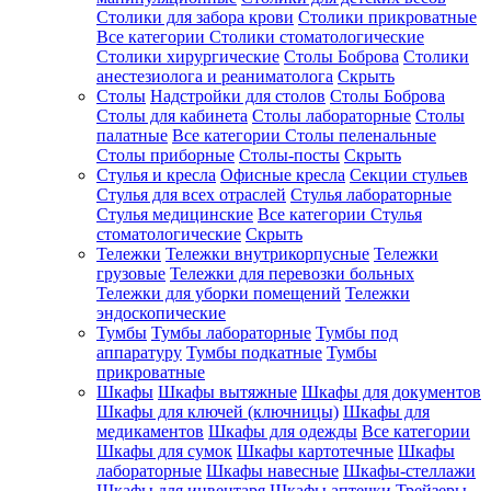
Столики для забора крови
Столики прикроватные
Все категории
Столики стоматологические
Столики хирургические
Столы Боброва
Столики
анестезиолога и реаниматолога
Скрыть
Столы
Надстройки для столов
Столы Боброва
Столы для кабинета
Столы лабораторные
Столы
палатные
Все категории
Столы пеленальные
Столы приборные
Столы-посты
Скрыть
Стулья и кресла
Офисные кресла
Секции стульев
Стулья для всех отраслей
Стулья лабораторные
Стулья медицинские
Все категории
Стулья
стоматологические
Скрыть
Тележки
Тележки внутрикорпусные
Тележки
грузовые
Тележки для перевозки больных
Тележки для уборки помещений
Тележки
эндоскопические
Тумбы
Тумбы лабораторные
Тумбы под
аппаратуру
Тумбы подкатные
Тумбы
прикроватные
Шкафы
Шкафы вытяжные
Шкафы для документов
Шкафы для ключей (ключницы)
Шкафы для
медикаментов
Шкафы для одежды
Все категории
Шкафы для сумок
Шкафы картотечные
Шкафы
лабораторные
Шкафы навесные
Шкафы-стеллажи
Шкафы для инвентаря
Шкафы аптечки
Трейзеры