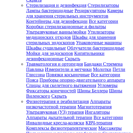
Стерилизация и дезинфекция
Стерилизаторы
Лампы бактерицидные
Рециркуляторы
Камеры
для хранения стерильных инструментов
Контейнеры для дезинфекции
Все категории
Коробки стерилизационные и фильтры
Ультразвуковые ванны/мойки
Утилизаторы
медицинских отходов
Шкафы для хранения
стерильных эндоскопов
Упаковочные машины
Шкафы сушильные
Облучатели бактерицидные
Мойки для эндоскопов
Кипятильники
дезинфекционные
Скрыть
Травматология и ортопедия
Бандажи Стремена
Павлика
Измерители и метчики
Молотки
Петли
Глиссона
Повязки косыночные
Все категории
Пояса
Приборы опорно-двигательного аппарата
Спицы для скелетного вытяжения
Угломеры
Фиксаторы конечностей
Шины Беллера
Шины
Виленского
Скрыть
Физиотерапия и реабилитация
Аппараты
низкочастотной терапии
Магнитотерапия
Ультразвуковая (УЗ) терапия
Ингаляторы
Аппараты дыхательной терапии
Все категории
Инвалидные кресла-коляски
КВЧ-терапия
Комплексы физиотерапевтические
Массажеры