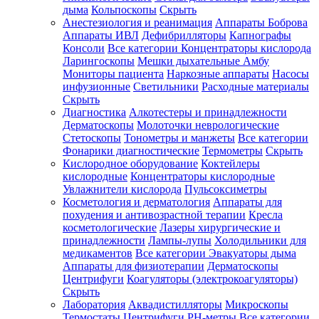
дыма
Кольпоскопы
Скрыть
Анестезиология и реанимация
Аппараты Боброва
Аппараты ИВЛ
Дефибрилляторы
Капнографы
Консоли
Все категории
Концентраторы кислорода
Ларингоскопы
Мешки дыхательные Амбу
Мониторы пациента
Наркозные аппараты
Насосы
инфузионные
Светильники
Расходные материалы
Скрыть
Диагностика
Алкотестеры и принадлежности
Дерматоскопы
Молоточки неврологические
Стетоскопы
Тонометры и манжеты
Все категории
Фонарики диагностические
Термометры
Скрыть
Кислородное оборудование
Коктейлеры
кислородные
Концентраторы кислородные
Увлажнители кислорода
Пульсоксиметры
Косметология и дерматология
Аппараты для
похудения и антивозрастной терапии
Кресла
косметологические
Лазеры хирургические и
принадлежности
Лампы-лупы
Холодильники для
медикаментов
Все категории
Эвакуаторы дыма
Аппараты для физиотерапии
Дерматоскопы
Центрифуги
Коагуляторы (электрокоагуляторы)
Скрыть
Лаборатория
Аквадистилляторы
Микроскопы
Термостаты
Центрифуги
PH-метры
Все категории