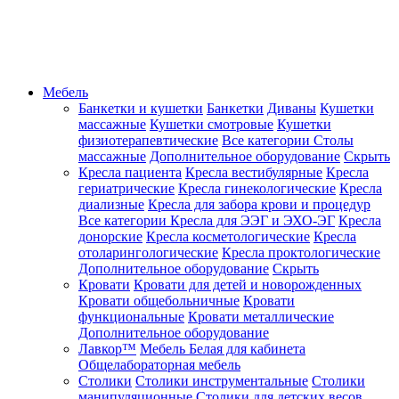
Мебель
Банкетки и кушетки
Банкетки
Диваны
Кушетки
массажные
Кушетки смотровые
Кушетки
физиотерапевтические
Все категории
Столы
массажные
Дополнительное оборудование
Скрыть
Кресла пациента
Кресла вестибулярные
Кресла
гериатрические
Кресла гинекологические
Кресла
диализные
Кресла для забора крови и процедур
Все категории
Кресла для ЭЭГ и ЭХО-ЭГ
Кресла
донорские
Кресла косметологические
Кресла
отоларингологические
Кресла проктологические
Дополнительное оборудование
Скрыть
Кровати
Кровати для детей и новорожденных
Кровати общебольничные
Кровати
функциональные
Кровати металлические
Дополнительное оборудование
Лавкор™
Мебель Белая для кабинета
Общелабораторная мебель
Столики
Столики инструментальные
Столики
манипуляционные
Столики для детских весов