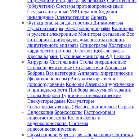
Подъемники и подвесы для больных
Светотерапия
(облучатели)
Системы противопролежневые
Стулья санитарные
УВЧ терапия
Ходунки
инвалидные
Электротерапия
Скрыть
Функциональная диагностика
Динамометры
Пульсоксиметры
Электрокардиографы
Калиперы
и рулетки электронные
Мониторы фетальные
Все
категории
Приборы для диагностики опорно-
двигательного аппарата
Спирографы
Холтеры и
кардиорегистраторы
Электроэнцефалографы
Кресла Барани
Суточные мониторы АД
Скрыть
Хирургия
Светильники
Столы операционные
Столы перевязочные
Отсасыватели
Аппараты
Боброва
Все категории
Аппараты хирургические
(физиодиспенсеры)
Визуализаторы вен и
допоборудование
Консоли
Лазеры хирургические
и принадлежности
Приборы вакуумной терапии
Столы Боброва
Турникеты пневматические
Эвакуаторы дыма
Коагуляторы
(электрокоагуляторы)
Насосы шприцевые
Скрыть
Эндоскопия
Бронхоскопы
Гастроскопы и
видеогастроскопы
Колоноскопы и
видеоколоноскопы
Системы
видеоэндоскопические
Служба крови
Кресла для забора крови
Счетчики