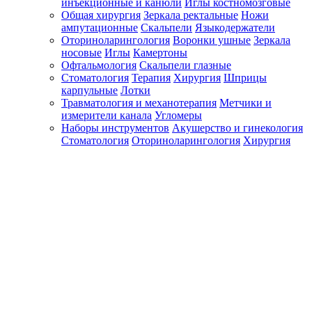
инъекционные и канюли
Иглы костномозговые
Общая хирургия
Зеркала ректальные
Ножи
ампутационные
Скальпели
Языкодержатели
Оториноларингология
Воронки ушные
Зеркала
носовые
Иглы
Камертоны
Офтальмология
Скальпели глазные
Стоматология
Терапия
Хирургия
Шприцы
карпульные
Лотки
Травматология и механотерапия
Метчики и
измерители канала
Угломеры
Наборы инструментов
Акушерство и гинекология
Стоматология
Оториноларингология
Хирургия