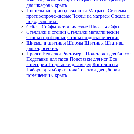
для шкафов
Скрыть
Постельные принадлежности
Матрасы
Системы
противопролежневые
Чехлы на матрасы
Одеяла и
пододеяльники
Сейфы
Сейфы металлические
Шкафы-сейфы
Стеллажи и стойки
Стеллажи металлические
Стойки приборные
Стойки эндоскопические
Ширмы и штативы
Ширмы
Штативы
Штативы
для эндоскопов
Прочее
Вешалки
Ростомеры
Подставки для биксов
Подставки для тазов
Подставки для ног
Все
категории
Подставки для ведер
Контейнеры
Наборы для уборки пола
Тележки для уборки
помещений
Скрыть