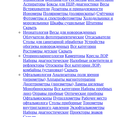
Аспираторы
Боксы для ПЦР-диагностики
Весы
Встряхиватели
Дозаторы и принадлежности
Иономеры
Поляриметры (полярископы)
Счётчики
Фотометры и спектрофотометры
Холодильники и
морозильники
Шкафы сушильные
Штативы
Скрыть
Неонатология
Весы для новорожденных
Облучатели фототерапевтические
Отсасыватели
Столы для санитарной обработки
Устройства
обогрева новорожденных
Все категории
Ростомеры детские
Скрыть
Оториноларингология
Камертоны
Кресла ЛОР
Наборы диагностические
Налобные осветители и
рефлекторы
Отоскопы
Все категории
ЛОР-
комбайны (установки)
Скрыть
Офтальмология
Анализаторы поля зрения
(периметры)
Аппараты магнитотерапии
Диоптриметры (линзметры)
Лампы щелевые
Монобиноскопы
Все категории
Наборы пробных
линз
Оправы пробные
Оптические приборы
Офтальмоскопы
Пупиллометры
Рабочее место
офтальмолога
Столы приборные
Тонометры
внутриглазного давления
Экзофтальмометры
Наборы диагностические
Проекторы знаков
Скрыть