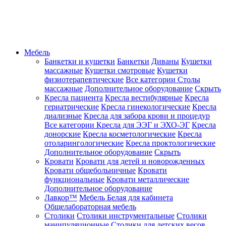
Мебель
Банкетки и кушетки
Банкетки
Диваны
Кушетки
массажные
Кушетки смотровые
Кушетки
физиотерапевтические
Все категории
Столы
массажные
Дополнительное оборудование
Скрыть
Кресла пациента
Кресла вестибулярные
Кресла
гериатрические
Кресла гинекологические
Кресла
диализные
Кресла для забора крови и процедур
Все категории
Кресла для ЭЭГ и ЭХО-ЭГ
Кресла
донорские
Кресла косметологические
Кресла
отоларингологические
Кресла проктологические
Дополнительное оборудование
Скрыть
Кровати
Кровати для детей и новорожденных
Кровати общебольничные
Кровати
функциональные
Кровати металлические
Дополнительное оборудование
Лавкор™
Мебель Белая для кабинета
Общелабораторная мебель
Столики
Столики инструментальные
Столики
манипуляционные
Столики для детских весов