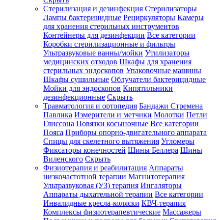
Стерилизация и дезинфекция
Стерилизаторы
Лампы бактерицидные
Рециркуляторы
Камеры
для хранения стерильных инструментов
Контейнеры для дезинфекции
Все категории
Коробки стерилизационные и фильтры
Ультразвуковые ванны/мойки
Утилизаторы
медицинских отходов
Шкафы для хранения
стерильных эндоскопов
Упаковочные машины
Шкафы сушильные
Облучатели бактерицидные
Мойки для эндоскопов
Кипятильники
дезинфекционные
Скрыть
Травматология и ортопедия
Бандажи Стремена
Павлика
Измерители и метчики
Молотки
Петли
Глиссона
Повязки косыночные
Все категории
Пояса
Приборы опорно-двигательного аппарата
Спицы для скелетного вытяжения
Угломеры
Фиксаторы конечностей
Шины Беллера
Шины
Виленского
Скрыть
Физиотерапия и реабилитация
Аппараты
низкочастотной терапии
Магнитотерапия
Ультразвуковая (УЗ) терапия
Ингаляторы
Аппараты дыхательной терапии
Все категории
Инвалидные кресла-коляски
КВЧ-терапия
Комплексы физиотерапевтические
Массажеры