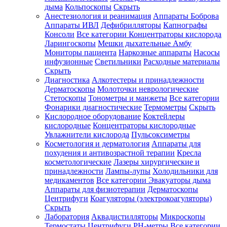
дыма
Кольпоскопы
Скрыть
Анестезиология и реанимация
Аппараты Боброва
Аппараты ИВЛ
Дефибрилляторы
Капнографы
Консоли
Все категории
Концентраторы кислорода
Ларингоскопы
Мешки дыхательные Амбу
Мониторы пациента
Наркозные аппараты
Насосы
инфузионные
Светильники
Расходные материалы
Скрыть
Диагностика
Алкотестеры и принадлежности
Дерматоскопы
Молоточки неврологические
Стетоскопы
Тонометры и манжеты
Все категории
Фонарики диагностические
Термометры
Скрыть
Кислородное оборудование
Коктейлеры
кислородные
Концентраторы кислородные
Увлажнители кислорода
Пульсоксиметры
Косметология и дерматология
Аппараты для
похудения и антивозрастной терапии
Кресла
косметологические
Лазеры хирургические и
принадлежности
Лампы-лупы
Холодильники для
медикаментов
Все категории
Эвакуаторы дыма
Аппараты для физиотерапии
Дерматоскопы
Центрифуги
Коагуляторы (электрокоагуляторы)
Скрыть
Лаборатория
Аквадистилляторы
Микроскопы
Термостаты
Центрифуги
PH-метры
Все категории