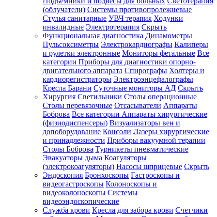
Подъемники и подвесы для больных
Светотерапия
(облучатели)
Системы противопролежневые
Стулья санитарные
УВЧ терапия
Ходунки
инвалидные
Электротерапия
Скрыть
Функциональная диагностика
Динамометры
Пульсоксиметры
Электрокардиографы
Калиперы
и рулетки электронные
Мониторы фетальные
Все
категории
Приборы для диагностики опорно-
двигательного аппарата
Спирографы
Холтеры и
кардиорегистраторы
Электроэнцефалографы
Кресла Барани
Суточные мониторы АД
Скрыть
Хирургия
Светильники
Столы операционные
Столы перевязочные
Отсасыватели
Аппараты
Боброва
Все категории
Аппараты хирургические
(физиодиспенсеры)
Визуализаторы вен и
допоборудование
Консоли
Лазеры хирургические
и принадлежности
Приборы вакуумной терапии
Столы Боброва
Турникеты пневматические
Эвакуаторы дыма
Коагуляторы
(электрокоагуляторы)
Насосы шприцевые
Скрыть
Эндоскопия
Бронхоскопы
Гастроскопы и
видеогастроскопы
Колоноскопы и
видеоколоноскопы
Системы
видеоэндоскопические
Служба крови
Кресла для забора крови
Счетчики