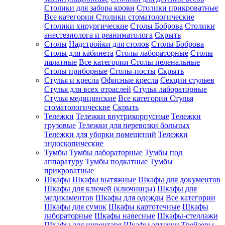
Столики для забора крови
Столики прикроватные
Все категории
Столики стоматологические
Столики хирургические
Столы Боброва
Столики
анестезиолога и реаниматолога
Скрыть
Столы
Надстройки для столов
Столы Боброва
Столы для кабинета
Столы лабораторные
Столы
палатные
Все категории
Столы пеленальные
Столы приборные
Столы-посты
Скрыть
Стулья и кресла
Офисные кресла
Секции стульев
Стулья для всех отраслей
Стулья лабораторные
Стулья медицинские
Все категории
Стулья
стоматологические
Скрыть
Тележки
Тележки внутрикорпусные
Тележки
грузовые
Тележки для перевозки больных
Тележки для уборки помещений
Тележки
эндоскопические
Тумбы
Тумбы лабораторные
Тумбы под
аппаратуру
Тумбы подкатные
Тумбы
прикроватные
Шкафы
Шкафы вытяжные
Шкафы для документов
Шкафы для ключей (ключницы)
Шкафы для
медикаментов
Шкафы для одежды
Все категории
Шкафы для сумок
Шкафы картотечные
Шкафы
лабораторные
Шкафы навесные
Шкафы-стеллажи
Шкафы для инвентаря
Шкафы аптечки
Трейзеры