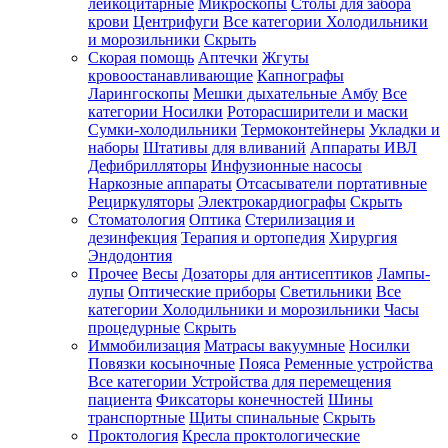
лейкоцитарные
Микроскопы
Столы для забора
крови
Центрифуги
Все категории
Холодильники
и морозильники
Скрыть
Скорая помощь
Аптечки
Жгуты
кровоостанавливающие
Капнографы
Ларингоскопы
Мешки дыхательные Амбу
Все
категории
Носилки
Роторасширители и маски
Сумки-холодильники
Термоконтейнеры
Укладки и
наборы
Штативы для вливаний
Аппараты ИВЛ
Дефибрилляторы
Инфузионные насосы
Наркозные аппараты
Отсасыватели портативные
Рециркуляторы
Электрокардиографы
Скрыть
Стоматология
Оптика
Стерилизация и
дезинфекция
Терапия и ортопедия
Хирургия
Эндодонтия
Прочее
Весы
Дозаторы для антисептиков
Лампы-
лупы
Оптические приборы
Светильники
Все
категории
Холодильники и морозильники
Часы
процедурные
Скрыть
Иммобилизация
Матрасы вакуумные
Носилки
Повязки косыночные
Пояса
Ременные устройства
Все категории
Устройства для перемещения
пациента
Фиксаторы конечностей
Шины
транспортные
Щиты спинальные
Скрыть
Проктология
Кресла проктологические