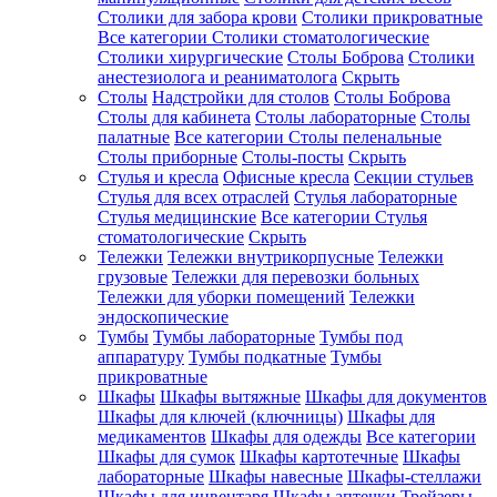
Столики для забора крови
Столики прикроватные
Все категории
Столики стоматологические
Столики хирургические
Столы Боброва
Столики
анестезиолога и реаниматолога
Скрыть
Столы
Надстройки для столов
Столы Боброва
Столы для кабинета
Столы лабораторные
Столы
палатные
Все категории
Столы пеленальные
Столы приборные
Столы-посты
Скрыть
Стулья и кресла
Офисные кресла
Секции стульев
Стулья для всех отраслей
Стулья лабораторные
Стулья медицинские
Все категории
Стулья
стоматологические
Скрыть
Тележки
Тележки внутрикорпусные
Тележки
грузовые
Тележки для перевозки больных
Тележки для уборки помещений
Тележки
эндоскопические
Тумбы
Тумбы лабораторные
Тумбы под
аппаратуру
Тумбы подкатные
Тумбы
прикроватные
Шкафы
Шкафы вытяжные
Шкафы для документов
Шкафы для ключей (ключницы)
Шкафы для
медикаментов
Шкафы для одежды
Все категории
Шкафы для сумок
Шкафы картотечные
Шкафы
лабораторные
Шкафы навесные
Шкафы-стеллажи
Шкафы для инвентаря
Шкафы аптечки
Трейзеры