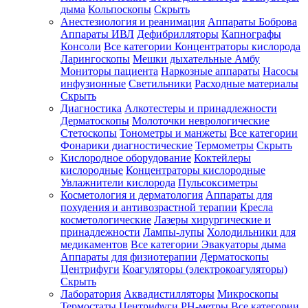
дыма
Кольпоскопы
Скрыть
Анестезиология и реанимация
Аппараты Боброва
Аппараты ИВЛ
Дефибрилляторы
Капнографы
Консоли
Все категории
Концентраторы кислорода
Ларингоскопы
Мешки дыхательные Амбу
Мониторы пациента
Наркозные аппараты
Насосы
инфузионные
Светильники
Расходные материалы
Скрыть
Диагностика
Алкотестеры и принадлежности
Дерматоскопы
Молоточки неврологические
Стетоскопы
Тонометры и манжеты
Все категории
Фонарики диагностические
Термометры
Скрыть
Кислородное оборудование
Коктейлеры
кислородные
Концентраторы кислородные
Увлажнители кислорода
Пульсоксиметры
Косметология и дерматология
Аппараты для
похудения и антивозрастной терапии
Кресла
косметологические
Лазеры хирургические и
принадлежности
Лампы-лупы
Холодильники для
медикаментов
Все категории
Эвакуаторы дыма
Аппараты для физиотерапии
Дерматоскопы
Центрифуги
Коагуляторы (электрокоагуляторы)
Скрыть
Лаборатория
Аквадистилляторы
Микроскопы
Термостаты
Центрифуги
PH-метры
Все категории