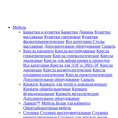
Мебель
Банкетки и кушетки
Банкетки
Диваны
Кушетки
массажные
Кушетки смотровые
Кушетки
физиотерапевтические
Все категории
Столы
массажные
Дополнительное оборудование
Скрыть
Кресла пациента
Кресла вестибулярные
Кресла
гериатрические
Кресла гинекологические
Кресла
диализные
Кресла для забора крови и процедур
Все категории
Кресла для ЭЭГ и ЭХО-ЭГ
Кресла
донорские
Кресла косметологические
Кресла
отоларингологические
Кресла проктологические
Дополнительное оборудование
Скрыть
Кровати
Кровати для детей и новорожденных
Кровати общебольничные
Кровати
функциональные
Кровати металлические
Дополнительное оборудование
Лавкор™
Мебель Белая для кабинета
Общелабораторная мебель
Столики
Столики инструментальные
Столики
манипуляционные
Столики для детских весов