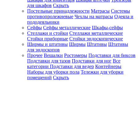
для шкафов
Скрыть
Постельные принадлежности
Матрасы
Системы
противопролежневые
Чехлы на матрасы
Одеяла и
пододеяльники
Сейфы
Сейфы металлические
Шкафы-сейфы
Стеллажи и стойки
Стеллажи металлические
Стойки приборные
Стойки эндоскопические
Ширмы и штативы
Ширмы
Штативы
Штативы
для эндоскопов
Прочее
Вешалки
Ростомеры
Подставки для биксов
Подставки для тазов
Подставки для ног
Все
категории
Подставки для ведер
Контейнеры
Наборы для уборки пола
Тележки для уборки
помещений
Скрыть