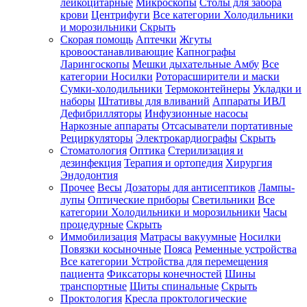
лейкоцитарные
Микроскопы
Столы для забора
крови
Центрифуги
Все категории
Холодильники
и морозильники
Скрыть
Скорая помощь
Аптечки
Жгуты
кровоостанавливающие
Капнографы
Ларингоскопы
Мешки дыхательные Амбу
Все
категории
Носилки
Роторасширители и маски
Сумки-холодильники
Термоконтейнеры
Укладки и
наборы
Штативы для вливаний
Аппараты ИВЛ
Дефибрилляторы
Инфузионные насосы
Наркозные аппараты
Отсасыватели портативные
Рециркуляторы
Электрокардиографы
Скрыть
Стоматология
Оптика
Стерилизация и
дезинфекция
Терапия и ортопедия
Хирургия
Эндодонтия
Прочее
Весы
Дозаторы для антисептиков
Лампы-
лупы
Оптические приборы
Светильники
Все
категории
Холодильники и морозильники
Часы
процедурные
Скрыть
Иммобилизация
Матрасы вакуумные
Носилки
Повязки косыночные
Пояса
Ременные устройства
Все категории
Устройства для перемещения
пациента
Фиксаторы конечностей
Шины
транспортные
Щиты спинальные
Скрыть
Проктология
Кресла проктологические