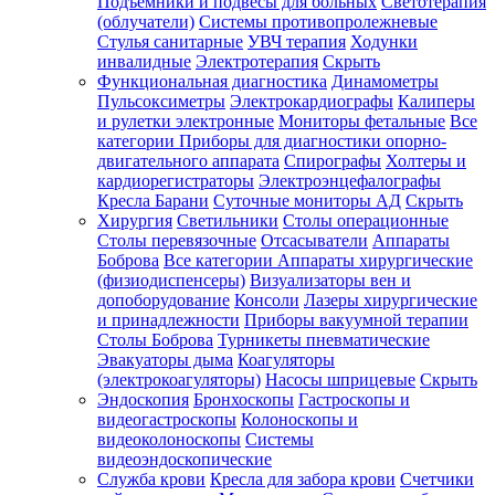
Подъемники и подвесы для больных
Светотерапия
(облучатели)
Системы противопролежневые
Стулья санитарные
УВЧ терапия
Ходунки
инвалидные
Электротерапия
Скрыть
Функциональная диагностика
Динамометры
Пульсоксиметры
Электрокардиографы
Калиперы
и рулетки электронные
Мониторы фетальные
Все
категории
Приборы для диагностики опорно-
двигательного аппарата
Спирографы
Холтеры и
кардиорегистраторы
Электроэнцефалографы
Кресла Барани
Суточные мониторы АД
Скрыть
Хирургия
Светильники
Столы операционные
Столы перевязочные
Отсасыватели
Аппараты
Боброва
Все категории
Аппараты хирургические
(физиодиспенсеры)
Визуализаторы вен и
допоборудование
Консоли
Лазеры хирургические
и принадлежности
Приборы вакуумной терапии
Столы Боброва
Турникеты пневматические
Эвакуаторы дыма
Коагуляторы
(электрокоагуляторы)
Насосы шприцевые
Скрыть
Эндоскопия
Бронхоскопы
Гастроскопы и
видеогастроскопы
Колоноскопы и
видеоколоноскопы
Системы
видеоэндоскопические
Служба крови
Кресла для забора крови
Счетчики