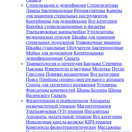
Стерилизация и дезинфекция
Стерилизаторы
Лампы бактерицидные
Рециркуляторы
Камеры
для хранения стерильных инструментов
Контейнеры для дезинфекции
Все категории
Коробки стерилизационные и фильтры
Ультразвуковые ванны/мойки
Утилизаторы
медицинских отходов
Шкафы для хранения
стерильных эндоскопов
Упаковочные машины
Шкафы сушильные
Облучатели бактерицидные
Мойки для эндоскопов
Кипятильники
дезинфекционные
Скрыть
Травматология и ортопедия
Бандажи Стремена
Павлика
Измерители и метчики
Молотки
Петли
Глиссона
Повязки косыночные
Все категории
Пояса
Приборы опорно-двигательного аппарата
Спицы для скелетного вытяжения
Угломеры
Фиксаторы конечностей
Шины Беллера
Шины
Виленского
Скрыть
Физиотерапия и реабилитация
Аппараты
низкочастотной терапии
Магнитотерапия
Ультразвуковая (УЗ) терапия
Ингаляторы
Аппараты дыхательной терапии
Все категории
Инвалидные кресла-коляски
КВЧ-терапия
Комплексы физиотерапевтические
Массажеры