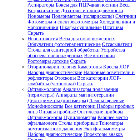
Аспираторы
Боксы для ПЦР-диагностики
Весы
Встряхиватели
Дозаторы и принадлежности
Иономеры
Поляриметры (полярископы)
Счётчики
Фотометры и спектрофотометры
Холодильники и
морозильники
Шкафы сушильные
Штативы
Скрыть
Неонатология
Весы для новорожденных
Облучатели фототерапевтические
Отсасыватели
Столы для санитарной обработки
Устройства
обогрева новорожденных
Все категории
Ростомеры детские
Скрыть
Оториноларингология
Камертоны
Кресла ЛОР
Наборы диагностические
Налобные осветители и
рефлекторы
Отоскопы
Все категории
ЛОР-
комбайны (установки)
Скрыть
Офтальмология
Анализаторы поля зрения
(периметры)
Аппараты магнитотерапии
Диоптриметры (линзметры)
Лампы щелевые
Монобиноскопы
Все категории
Наборы пробных
линз
Оправы пробные
Оптические приборы
Офтальмоскопы
Пупиллометры
Рабочее место
офтальмолога
Столы приборные
Тонометры
внутриглазного давления
Экзофтальмометры
Наборы диагностические
Проекторы знаков
Скрыть