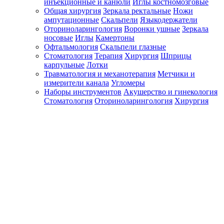
инъекционные и канюли
Иглы костномозговые
Общая хирургия
Зеркала ректальные
Ножи
ампутационные
Скальпели
Языкодержатели
Оториноларингология
Воронки ушные
Зеркала
носовые
Иглы
Камертоны
Офтальмология
Скальпели глазные
Стоматология
Терапия
Хирургия
Шприцы
карпульные
Лотки
Травматология и механотерапия
Метчики и
измерители канала
Угломеры
Наборы инструментов
Акушерство и гинекология
Стоматология
Оториноларингология
Хирургия