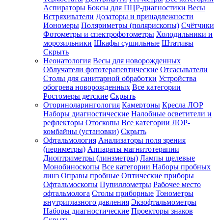
Аспираторы
Боксы для ПЦР-диагностики
Весы
Встряхиватели
Дозаторы и принадлежности
Иономеры
Поляриметры (полярископы)
Счётчики
Фотометры и спектрофотометры
Холодильники и
морозильники
Шкафы сушильные
Штативы
Скрыть
Неонатология
Весы для новорожденных
Облучатели фототерапевтические
Отсасыватели
Столы для санитарной обработки
Устройства
обогрева новорожденных
Все категории
Ростомеры детские
Скрыть
Оториноларингология
Камертоны
Кресла ЛОР
Наборы диагностические
Налобные осветители и
рефлекторы
Отоскопы
Все категории
ЛОР-
комбайны (установки)
Скрыть
Офтальмология
Анализаторы поля зрения
(периметры)
Аппараты магнитотерапии
Диоптриметры (линзметры)
Лампы щелевые
Монобиноскопы
Все категории
Наборы пробных
линз
Оправы пробные
Оптические приборы
Офтальмоскопы
Пупиллометры
Рабочее место
офтальмолога
Столы приборные
Тонометры
внутриглазного давления
Экзофтальмометры
Наборы диагностические
Проекторы знаков
Скрыть