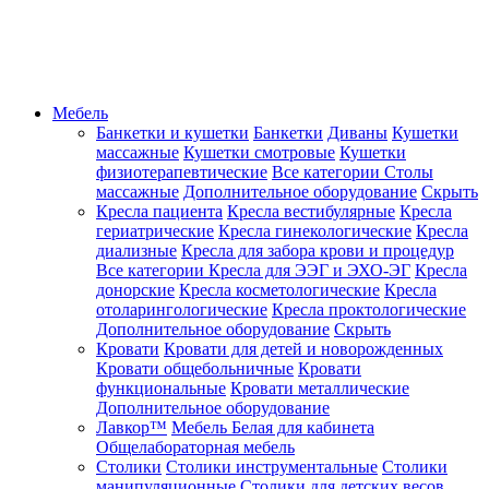
Мебель
Банкетки и кушетки
Банкетки
Диваны
Кушетки
массажные
Кушетки смотровые
Кушетки
физиотерапевтические
Все категории
Столы
массажные
Дополнительное оборудование
Скрыть
Кресла пациента
Кресла вестибулярные
Кресла
гериатрические
Кресла гинекологические
Кресла
диализные
Кресла для забора крови и процедур
Все категории
Кресла для ЭЭГ и ЭХО-ЭГ
Кресла
донорские
Кресла косметологические
Кресла
отоларингологические
Кресла проктологические
Дополнительное оборудование
Скрыть
Кровати
Кровати для детей и новорожденных
Кровати общебольничные
Кровати
функциональные
Кровати металлические
Дополнительное оборудование
Лавкор™
Мебель Белая для кабинета
Общелабораторная мебель
Столики
Столики инструментальные
Столики
манипуляционные
Столики для детских весов