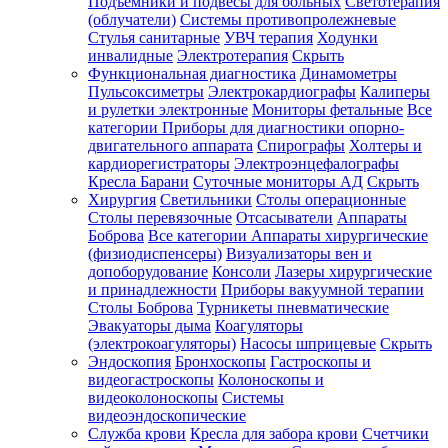
Подъемники и подвесы для больных
Светотерапия
(облучатели)
Системы противопролежневые
Стулья санитарные
УВЧ терапия
Ходунки
инвалидные
Электротерапия
Скрыть
Функциональная диагностика
Динамометры
Пульсоксиметры
Электрокардиографы
Калиперы
и рулетки электронные
Мониторы фетальные
Все
категории
Приборы для диагностики опорно-
двигательного аппарата
Спирографы
Холтеры и
кардиорегистраторы
Электроэнцефалографы
Кресла Барани
Суточные мониторы АД
Скрыть
Хирургия
Светильники
Столы операционные
Столы перевязочные
Отсасыватели
Аппараты
Боброва
Все категории
Аппараты хирургические
(физиодиспенсеры)
Визуализаторы вен и
допоборудование
Консоли
Лазеры хирургические
и принадлежности
Приборы вакуумной терапии
Столы Боброва
Турникеты пневматические
Эвакуаторы дыма
Коагуляторы
(электрокоагуляторы)
Насосы шприцевые
Скрыть
Эндоскопия
Бронхоскопы
Гастроскопы и
видеогастроскопы
Колоноскопы и
видеоколоноскопы
Системы
видеоэндоскопические
Служба крови
Кресла для забора крови
Счетчики