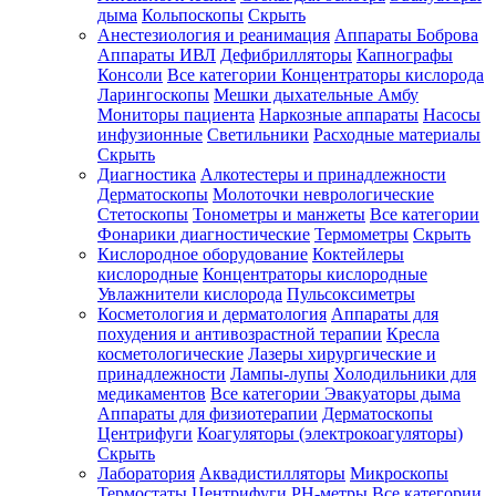
дыма
Кольпоскопы
Скрыть
Анестезиология и реанимация
Аппараты Боброва
Аппараты ИВЛ
Дефибрилляторы
Капнографы
Консоли
Все категории
Концентраторы кислорода
Ларингоскопы
Мешки дыхательные Амбу
Мониторы пациента
Наркозные аппараты
Насосы
инфузионные
Светильники
Расходные материалы
Скрыть
Диагностика
Алкотестеры и принадлежности
Дерматоскопы
Молоточки неврологические
Стетоскопы
Тонометры и манжеты
Все категории
Фонарики диагностические
Термометры
Скрыть
Кислородное оборудование
Коктейлеры
кислородные
Концентраторы кислородные
Увлажнители кислорода
Пульсоксиметры
Косметология и дерматология
Аппараты для
похудения и антивозрастной терапии
Кресла
косметологические
Лазеры хирургические и
принадлежности
Лампы-лупы
Холодильники для
медикаментов
Все категории
Эвакуаторы дыма
Аппараты для физиотерапии
Дерматоскопы
Центрифуги
Коагуляторы (электрокоагуляторы)
Скрыть
Лаборатория
Аквадистилляторы
Микроскопы
Термостаты
Центрифуги
PH-метры
Все категории