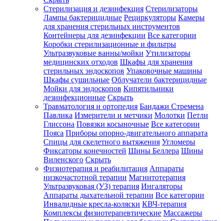
Стерилизация и дезинфекция
Стерилизаторы
Лампы бактерицидные
Рециркуляторы
Камеры
для хранения стерильных инструментов
Контейнеры для дезинфекции
Все категории
Коробки стерилизационные и фильтры
Ультразвуковые ванны/мойки
Утилизаторы
медицинских отходов
Шкафы для хранения
стерильных эндоскопов
Упаковочные машины
Шкафы сушильные
Облучатели бактерицидные
Мойки для эндоскопов
Кипятильники
дезинфекционные
Скрыть
Травматология и ортопедия
Бандажи Стремена
Павлика
Измерители и метчики
Молотки
Петли
Глиссона
Повязки косыночные
Все категории
Пояса
Приборы опорно-двигательного аппарата
Спицы для скелетного вытяжения
Угломеры
Фиксаторы конечностей
Шины Беллера
Шины
Виленского
Скрыть
Физиотерапия и реабилитация
Аппараты
низкочастотной терапии
Магнитотерапия
Ультразвуковая (УЗ) терапия
Ингаляторы
Аппараты дыхательной терапии
Все категории
Инвалидные кресла-коляски
КВЧ-терапия
Комплексы физиотерапевтические
Массажеры