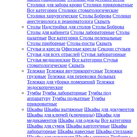
Столики для забора крови
Столики прикроватные
Все категории
Столики стоматологические
Столики хирургические
Столы Боброва
Столики
анестезиолога и реаниматолога
Скрыть
Столы
Надстройки для столов
Столы Боброва
Столы для кабинета
Столы лабораторные
Столы
палатные
Все категории
Столы пеленальные
Столы приборные
Столы-посты
Скрыть
Стулья и кресла
Офисные кресла
Секции стульев
Стулья для всех отраслей
Стулья лабораторные
Стулья медицинские
Все категории
Стулья
стоматологические
Скрыть
Тележки
Тележки внутрикорпусные
Тележки
грузовые
Тележки для перевозки больных
Тележки для уборки помещений
Тележки
эндоскопические
Тумбы
Тумбы лабораторные
Тумбы под
аппаратуру
Тумбы подкатные
Тумбы
прикроватные
Шкафы
Шкафы вытяжные
Шкафы для документов
Шкафы для ключей (ключницы)
Шкафы для
медикаментов
Шкафы для одежды
Все категории
Шкафы для сумок
Шкафы картотечные
Шкафы
лабораторные
Шкафы навесные
Шкафы-стеллажи
Шкафы для инвентаря
Шкафы аптечки
Трейзеры