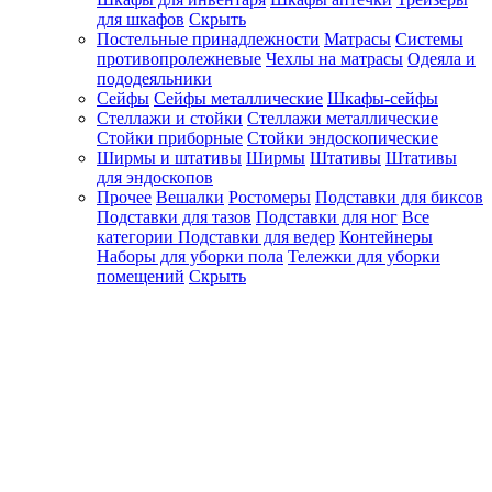
для шкафов
Скрыть
Постельные принадлежности
Матрасы
Системы
противопролежневые
Чехлы на матрасы
Одеяла и
пододеяльники
Сейфы
Сейфы металлические
Шкафы-сейфы
Стеллажи и стойки
Стеллажи металлические
Стойки приборные
Стойки эндоскопические
Ширмы и штативы
Ширмы
Штативы
Штативы
для эндоскопов
Прочее
Вешалки
Ростомеры
Подставки для биксов
Подставки для тазов
Подставки для ног
Все
категории
Подставки для ведер
Контейнеры
Наборы для уборки пола
Тележки для уборки
помещений
Скрыть