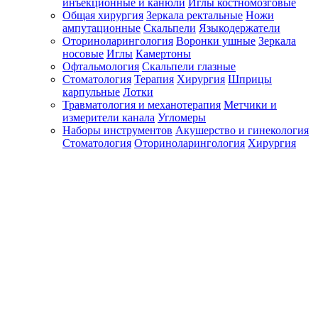
инъекционные и канюли
Иглы костномозговые
Общая хирургия
Зеркала ректальные
Ножи
ампутационные
Скальпели
Языкодержатели
Оториноларингология
Воронки ушные
Зеркала
носовые
Иглы
Камертоны
Офтальмология
Скальпели глазные
Стоматология
Терапия
Хирургия
Шприцы
карпульные
Лотки
Травматология и механотерапия
Метчики и
измерители канала
Угломеры
Наборы инструментов
Акушерство и гинекология
Стоматология
Оториноларингология
Хирургия