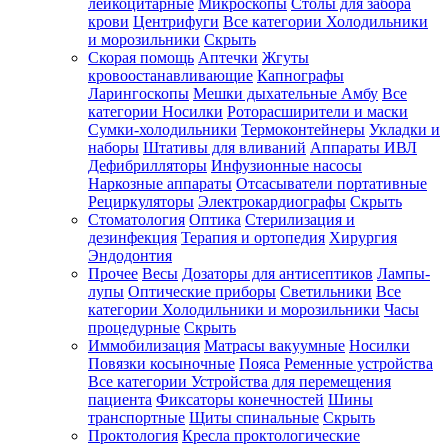
лейкоцитарные
Микроскопы
Столы для забора
крови
Центрифуги
Все категории
Холодильники
и морозильники
Скрыть
Скорая помощь
Аптечки
Жгуты
кровоостанавливающие
Капнографы
Ларингоскопы
Мешки дыхательные Амбу
Все
категории
Носилки
Роторасширители и маски
Сумки-холодильники
Термоконтейнеры
Укладки и
наборы
Штативы для вливаний
Аппараты ИВЛ
Дефибрилляторы
Инфузионные насосы
Наркозные аппараты
Отсасыватели портативные
Рециркуляторы
Электрокардиографы
Скрыть
Стоматология
Оптика
Стерилизация и
дезинфекция
Терапия и ортопедия
Хирургия
Эндодонтия
Прочее
Весы
Дозаторы для антисептиков
Лампы-
лупы
Оптические приборы
Светильники
Все
категории
Холодильники и морозильники
Часы
процедурные
Скрыть
Иммобилизация
Матрасы вакуумные
Носилки
Повязки косыночные
Пояса
Ременные устройства
Все категории
Устройства для перемещения
пациента
Фиксаторы конечностей
Шины
транспортные
Щиты спинальные
Скрыть
Проктология
Кресла проктологические