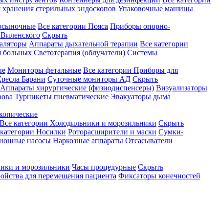
 хранения стерильных эндоскопов
Упаковочные машины
осыночные
Все категории
Пояса
Приборы опорно-
Виленского
Скрыть
аляторы
Аппараты дыхательной терапии
Все категории
я больных
Светотерапия (облучатели)
Системы
ые
Мониторы фетальные
Все категории
Приборы для
ресла Барани
Суточные мониторы АД
Скрыть
Аппараты хирургические (физиодиспенсеры)
Визуализаторы
рова
Турникеты пневматические
Эвакуаторы дыма
копические
Все категории
Холодильники и морозильники
Скрыть
 категории
Носилки
Роторасширители и маски
Сумки-
ионные насосы
Наркозные аппараты
Отсасыватели
ики и морозильники
Часы процедурные
Скрыть
ройства для перемещения пациента
Фиксаторы конечностей