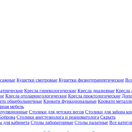
ссажные
Кушетки смотровые
Кушетки физиотерапевтические
Вс
иатрические
Кресла гинекологические
Кресла диализные
Кресла 
ие
Кресла отоларингологические
Кресла проктологические
Допо
ати общебольничные
Кровати функциональные
Кровати металл
рная мебель
ипуляционные
Столики для детских весов
Столики для забора кр
Боброва
Столики анестезиолога и реаниматолога
Скрыть
ы для кабинета
Столы лабораторные
Столы палатные
Все катег