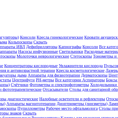
агуляторы)
Консоли
Кресла гинекологические
Кровати акушерск
дыма
Кольпоскопы
Скрыть
ппараты ИВЛ
Дефибрилляторы
Капнографы
Консоли
Все катег
 аппараты
Насосы инфузионные
Светильники
Расходные матери
атоскопы
Молоточки неврологические
Стетоскопы
Тонометры и
ые
Концентраторы кислородные
Увлажнители кислорода
Пульсо
ния и антивозрастной терапии
Кресла косметологические
Лазер
акуаторы дыма
Аппараты для физиотерапии
Дерматоскопы
Цент
остаты
Центрифуги
PH-метры
Все категории
Аспираторы
Боксы
копы)
Счётчики
Фотометры и спектрофотометры
Холодильники 
и фототерапевтические
Отсасыватели
Столы для санитарной обр
оры диагностические
Налобные осветители и рефлекторы
Отоск
ры)
Аппараты магнитотерапии
Диоптриметры (линзметры)
Ламп
ьмоскопы
Пупиллометры
Рабочее место офтальмолога
Столы пр
торы знаков
Скрыть
 бактерицидные
Рециркуляторы
Камеры для хранения стериль