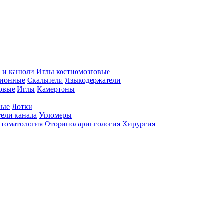
 и канюли
Иглы костномозговые
ционные
Скальпели
Языкодержатели
совые
Иглы
Камертоны
ные
Лотки
ели канала
Угломеры
томатология
Оториноларингология
Хирургия