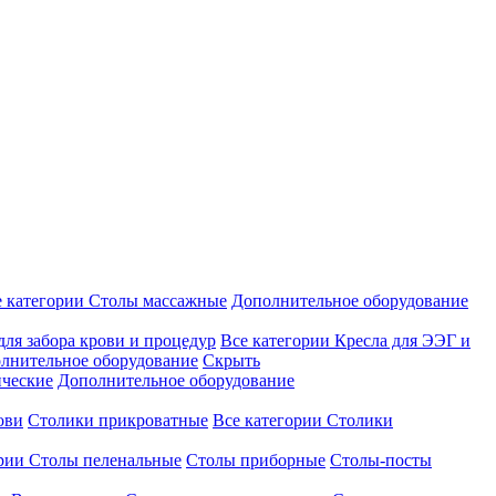
е категории
Столы массажные
Дополнительное оборудование
для забора крови и процедур
Все категории
Кресла для ЭЭГ и
лнительное оборудование
Скрыть
ические
Дополнительное оборудование
ови
Столики прикроватные
Все категории
Столики
ории
Столы пеленальные
Столы приборные
Столы-посты