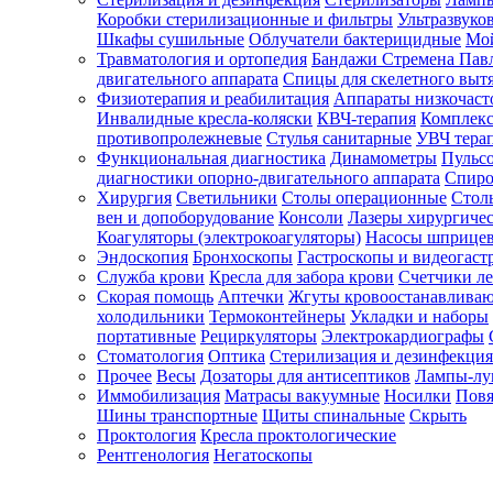
Коробки стерилизационные и фильтры
Ультразвуко
Шкафы сушильные
Облучатели бактерицидные
Мой
Травматология и ортопедия
Бандажи Стремена Пав
Зарегистрироваться
двигательного аппарата
Спицы для скелетного выт
Физиотерапия и реабилитация
Аппараты низкочаст
Инвалидные кресла-коляски
КВЧ-терапия
Комплекс
противопролежневые
Стулья санитарные
УВЧ тера
Функциональная диагностика
Динамометры
Пульс
Зачем
диагностики опорно-двигательного аппарата
Спиро
регистрироваться?
Хирургия
Светильники
Столы операционные
Стол
вен и допоборудование
Консоли
Лазеры хирургиче
Все
Коагуляторы (электрокоагуляторы)
Насосы шприце
покупки
Эндоскопия
Бронхоскопы
Гастроскопы и видеогаст
в
одном
Служба крови
Кресла для забора крови
Счетчики л
месте
Скорая помощь
Аптечки
Жгуты кровоостанавлива
Личный
холодильники
Термоконтейнеры
Укладки и наборы
менеджер
портативные
Рециркуляторы
Электрокардиографы
Стоматология
Оптика
Стерилизация и дезинфекция
Отслеживание
статуса
Прочее
Весы
Дозаторы для антисептиков
Лампы-л
заказа
Иммобилизация
Матрасы вакуумные
Носилки
Повя
Шины транспортные
Щиты спинальные
Скрыть
Проктология
Кресла проктологические
Рентгенология
Негатоскопы