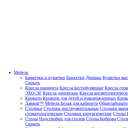
Мебель
Банкетки и кушетки
Банкетки
Диваны
Кушетки ма
Скрыть
Кресла пациента
Кресла вестибулярные
Кресла гер
ЭХО-ЭГ
Кресла донорские
Кресла косметологическ
Кровати
Кровати для детей и новорожденных
Кров
Лавкор™
Мебель Белая для кабинета
Общелаборато
Столики
Столики инструментальные
Столики ман
стоматологические
Столики хирургические
Столы 
Столы
Надстройки для столов
Столы Боброва
Стол
Скрыть