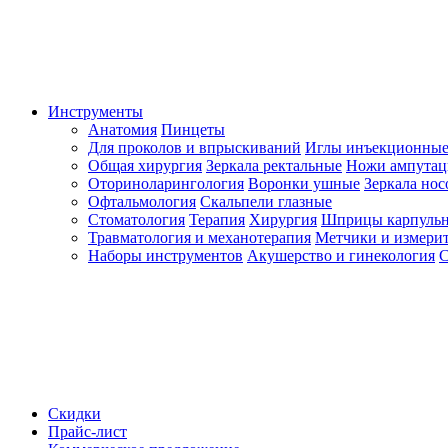
Инструменты
Анатомия
Пинцеты
Для проколов и впрыскиваний
Иглы инъекционные
Общая хирургия
Зеркала ректальные
Ножи ампута
Оториноларингология
Воронки ушные
Зеркала но
Офтальмология
Скальпели глазные
Стоматология
Терапия
Хирургия
Шприцы карпуль
Травматология и механотерапия
Метчики и измерит
Наборы инструментов
Акушерство и гинекология
С
Скидки
Прайс-лист