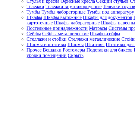
Стулья и кресла
Офисные кресла
Секции стульев
Ст
Тележки
Тележки внутрикорпусные
Тележки грузо
Тумбы
Тумбы лабораторные
Тумбы под аппаратуру
Шкафы
Шкафы вытяжные
Шкафы для документов
картотечные
Шкафы лабораторные
Шкафы навесны
Постельные принадлежности
Матрасы
Системы пр
Сейфы
Сейфы металлические
Шкафы-сейфы
Стеллажи и стойки
Стеллажи металлические
Стойк
Ширмы и штативы
Ширмы
Штативы
Штативы для 
Прочее
Вешалки
Ростомеры
Подставки для биксов
уборки помещений
Скрыть