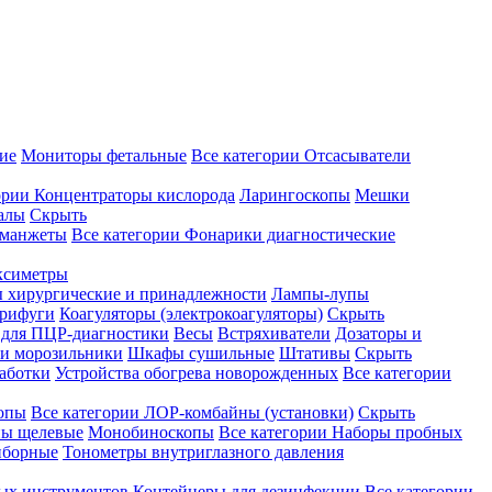
ие
Мониторы фетальные
Все категории
Отсасыватели
ории
Концентраторы кислорода
Ларингоскопы
Мешки
алы
Скрыть
 манжеты
Все категории
Фонарики диагностические
ксиметры
ы хирургические и принадлежности
Лампы-лупы
рифуги
Коагуляторы (электрокоагуляторы)
Скрыть
 для ПЦР-диагностики
Весы
Встряхиватели
Дозаторы и
и морозильники
Шкафы сушильные
Штативы
Скрыть
аботки
Устройства обогрева новорожденных
Все категории
опы
Все категории
ЛОР-комбайны (установки)
Скрыть
ы щелевые
Монобиноскопы
Все категории
Наборы пробных
иборные
Тонометры внутриглазного давления
ных инструментов
Контейнеры для дезинфекции
Все категории