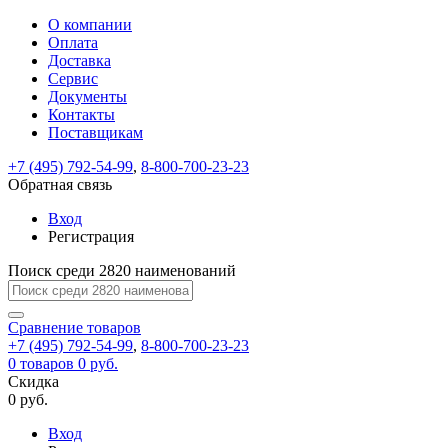
О компании
Восстановление
Обратная
Вход
Регистрация
Оплата
пароля
связь
На
Доставка
вашу
Сервис
почту
Только
Только
Документы
test@example.com
для
для
Ваше
Введите
Заполните
отправлена
Контакты
ИП
ИП
новый
Пароль
На
сообщение
ссылка.
форму.
и
и
Поставщикам
пароль
успешно
вашу
успешно
юр.
юр.
Перейдите
лиц
лиц
отправлено.
восстановлен
почту
+7 (495) 792-54-99
,
8-800-700-23-23
Мы
по
test@test.ru
ней
Обратная связь
отправим
для
отправлена
вам
завершения
Вход
ссылка.
регистрации.
ссылку
Регистрация
Войти
на
указанный
Поиск среди 2820 наименований
Перейдите
Сообщение
Ок
электронный
по
адрес,
ней
Сравнение
товаров
перейдя
для
+7 (495) 792-54-99
,
8-800-700-23-23
по
смены
Запомнить
Забыли
0
товаров
0 руб.
которой
пароля.
меня
пароль?
Скидка
Сменить
вы
0 руб.
сможете
пароль
Войти
Я принимаю условия
задать
Вход
пользовательского