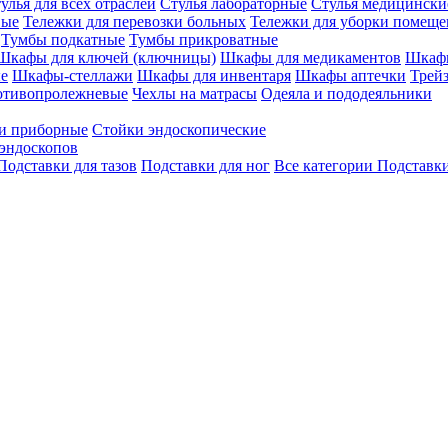
улья для всех отраслей
Стулья лабораторные
Стулья медицински
вые
Тележки для перевозки больных
Тележки для уборки помещ
Тумбы подкатные
Тумбы прикроватные
Шкафы для ключей (ключницы)
Шкафы для медикаментов
Шкафы
е
Шкафы-стеллажи
Шкафы для инвентаря
Шкафы аптечки
Трей
отивопролежневые
Чехлы на матрасы
Одеяла и пододеяльники
и приборные
Стойки эндоскопические
эндоскопов
Подставки для тазов
Подставки для ног
Все категории
Подставки