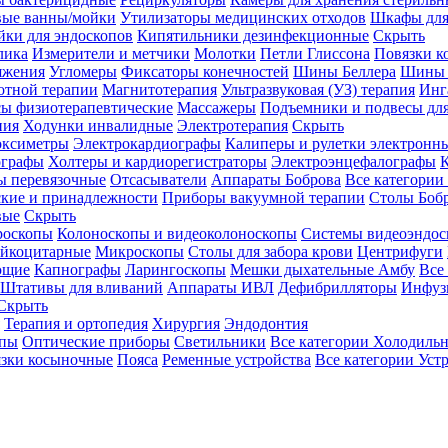
вые ванны/мойки
Утилизаторы медицинских отходов
Шкафы для
ки для эндоскопов
Кипятильники дезинфекционные
Скрыть
лика
Измерители и метчики
Молотки
Петли Глиссона
Повязки к
яжения
Угломеры
Фиксаторы конечностей
Шины Беллера
Шины 
отной терапии
Магнитотерапия
Ультразвуковая (УЗ) терапия
Инг
ы физиотерапевтические
Массажеры
Подъемники и подвесы дл
пия
Ходунки инвалидные
Электротерапия
Скрыть
оксиметры
Электрокардиографы
Калиперы и рулетки электронн
графы
Холтеры и кардиорегистраторы
Электроэнцефалографы
К
ы перевязочные
Отсасыватели
Аппараты Боброва
Все категории
ские и принадлежности
Приборы вакуумной терапии
Столы Боб
вые
Скрыть
роскопы
Колоноскопы и видеоколоноскопы
Системы видеоэндос
ейкоцитарные
Микроскопы
Столы для забора крови
Центрифуги
ющие
Капнографы
Ларингоскопы
Мешки дыхательные Амбу
Все
Штативы для вливаний
Аппараты ИВЛ
Дефибрилляторы
Инфуз
Скрыть
Терапия и ортопедия
Хирургия
Эндодонтия
упы
Оптические приборы
Светильники
Все категории
Холодильн
зки косыночные
Пояса
Ременные устройства
Все категории
Уст