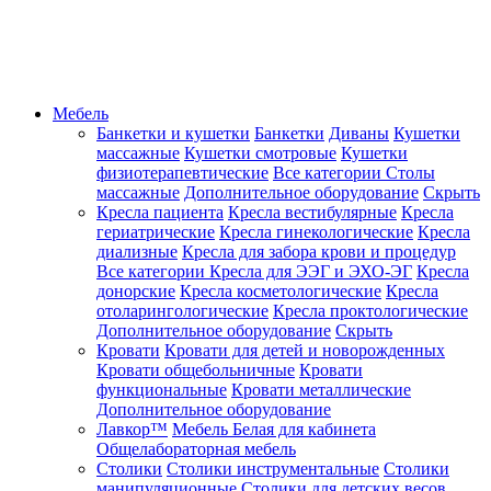
Мебель
Банкетки и кушетки
Банкетки
Диваны
Кушетки
массажные
Кушетки смотровые
Кушетки
физиотерапевтические
Все категории
Столы
массажные
Дополнительное оборудование
Скрыть
Кресла пациента
Кресла вестибулярные
Кресла
гериатрические
Кресла гинекологические
Кресла
диализные
Кресла для забора крови и процедур
Все категории
Кресла для ЭЭГ и ЭХО-ЭГ
Кресла
донорские
Кресла косметологические
Кресла
отоларингологические
Кресла проктологические
Дополнительное оборудование
Скрыть
Кровати
Кровати для детей и новорожденных
Кровати общебольничные
Кровати
функциональные
Кровати металлические
Дополнительное оборудование
Лавкор™
Мебель Белая для кабинета
Общелабораторная мебель
Столики
Столики инструментальные
Столики
манипуляционные
Столики для детских весов