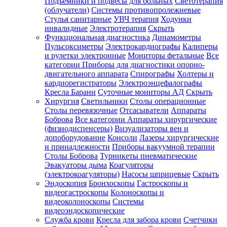
Подъемники и подвесы для больных
Светотерапия
(облучатели)
Системы противопролежневые
Стулья санитарные
УВЧ терапия
Ходунки
инвалидные
Электротерапия
Скрыть
Функциональная диагностика
Динамометры
Пульсоксиметры
Электрокардиографы
Калиперы
и рулетки электронные
Мониторы фетальные
Все
категории
Приборы для диагностики опорно-
двигательного аппарата
Спирографы
Холтеры и
кардиорегистраторы
Электроэнцефалографы
Кресла Барани
Суточные мониторы АД
Скрыть
Хирургия
Светильники
Столы операционные
Столы перевязочные
Отсасыватели
Аппараты
Боброва
Все категории
Аппараты хирургические
(физиодиспенсеры)
Визуализаторы вен и
допоборудование
Консоли
Лазеры хирургические
и принадлежности
Приборы вакуумной терапии
Столы Боброва
Турникеты пневматические
Эвакуаторы дыма
Коагуляторы
(электрокоагуляторы)
Насосы шприцевые
Скрыть
Эндоскопия
Бронхоскопы
Гастроскопы и
видеогастроскопы
Колоноскопы и
видеоколоноскопы
Системы
видеоэндоскопические
Служба крови
Кресла для забора крови
Счетчики