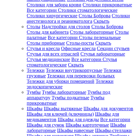
Столики для забора крови
Столики прикроватные
Все категории
Столики стоматологические
Столики хирургические
Столы Боброва
Столики
анестезиолога и реаниматолога
Скрыть
Столы
Надстройки для столов
Столы Боброва
Столы для кабинета
Столы лабораторные
Столы
палатные
Все категории
Столы пеленальные
Столы приборные
Столы-посты
Скрыть
Стулья и кресла
Офисные кресла
Секции стульев
Стулья для всех отраслей
Стулья лабораторные
Стулья медицинские
Все категории
Стулья
стоматологические
Скрыть
Тележки
Тележки внутрикорпусные
Тележки
грузовые
Тележки для перевозки больных
Тележки для уборки помещений
Тележки
эндоскопические
Тумбы
Тумбы лабораторные
Тумбы под
аппаратуру
Тумбы подкатные
Тумбы
прикроватные
Шкафы
Шкафы вытяжные
Шкафы для документов
Шкафы для ключей (ключницы)
Шкафы для
медикаментов
Шкафы для одежды
Все категории
Шкафы для сумок
Шкафы картотечные
Шкафы
лабораторные
Шкафы навесные
Шкафы-стеллажи
Шкафы для инвентаря
Шкафы аптечки
Трейзеры