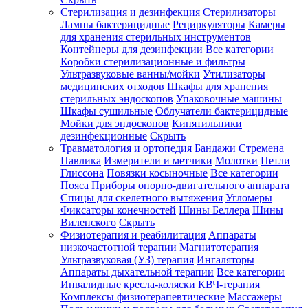
Стерилизация и дезинфекция
Стерилизаторы
Лампы бактерицидные
Рециркуляторы
Камеры
для хранения стерильных инструментов
Контейнеры для дезинфекции
Все категории
Коробки стерилизационные и фильтры
Ультразвуковые ванны/мойки
Утилизаторы
медицинских отходов
Шкафы для хранения
стерильных эндоскопов
Упаковочные машины
Шкафы сушильные
Облучатели бактерицидные
Мойки для эндоскопов
Кипятильники
дезинфекционные
Скрыть
Травматология и ортопедия
Бандажи Стремена
Павлика
Измерители и метчики
Молотки
Петли
Глиссона
Повязки косыночные
Все категории
Пояса
Приборы опорно-двигательного аппарата
Спицы для скелетного вытяжения
Угломеры
Фиксаторы конечностей
Шины Беллера
Шины
Виленского
Скрыть
Физиотерапия и реабилитация
Аппараты
низкочастотной терапии
Магнитотерапия
Ультразвуковая (УЗ) терапия
Ингаляторы
Аппараты дыхательной терапии
Все категории
Инвалидные кресла-коляски
КВЧ-терапия
Комплексы физиотерапевтические
Массажеры