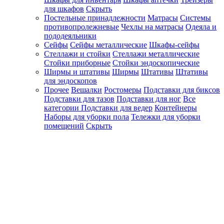
для шкафов
Скрыть
Постельные принадлежности
Матрасы
Системы
противопролежневые
Чехлы на матрасы
Одеяла и
пододеяльники
Сейфы
Сейфы металлические
Шкафы-сейфы
Стеллажи и стойки
Стеллажи металлические
Стойки приборные
Стойки эндоскопические
Ширмы и штативы
Ширмы
Штативы
Штативы
для эндоскопов
Прочее
Вешалки
Ростомеры
Подставки для биксов
Подставки для тазов
Подставки для ног
Все
категории
Подставки для ведер
Контейнеры
Наборы для уборки пола
Тележки для уборки
помещений
Скрыть