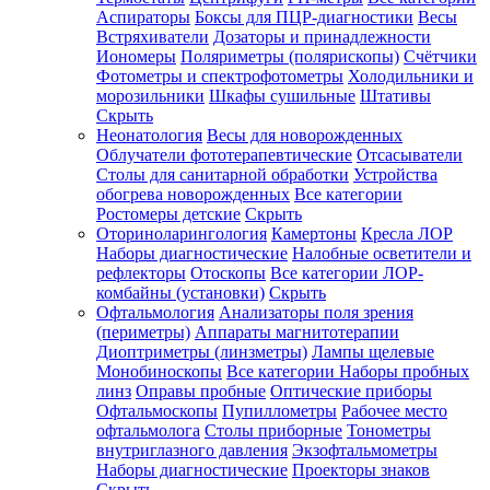
Аспираторы
Боксы для ПЦР-диагностики
Весы
Встряхиватели
Дозаторы и принадлежности
Иономеры
Поляриметры (полярископы)
Счётчики
Фотометры и спектрофотометры
Холодильники и
морозильники
Шкафы сушильные
Штативы
Скрыть
Неонатология
Весы для новорожденных
Облучатели фототерапевтические
Отсасыватели
Столы для санитарной обработки
Устройства
обогрева новорожденных
Все категории
Ростомеры детские
Скрыть
Оториноларингология
Камертоны
Кресла ЛОР
Наборы диагностические
Налобные осветители и
рефлекторы
Отоскопы
Все категории
ЛОР-
комбайны (установки)
Скрыть
Офтальмология
Анализаторы поля зрения
(периметры)
Аппараты магнитотерапии
Диоптриметры (линзметры)
Лампы щелевые
Монобиноскопы
Все категории
Наборы пробных
линз
Оправы пробные
Оптические приборы
Офтальмоскопы
Пупиллометры
Рабочее место
офтальмолога
Столы приборные
Тонометры
внутриглазного давления
Экзофтальмометры
Наборы диагностические
Проекторы знаков
Скрыть