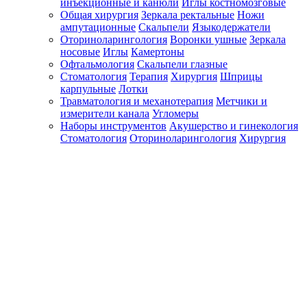
инъекционные и канюли
Иглы костномозговые
Общая хирургия
Зеркала ректальные
Ножи
ампутационные
Скальпели
Языкодержатели
Оториноларингология
Воронки ушные
Зеркала
носовые
Иглы
Камертоны
Офтальмология
Скальпели глазные
Стоматология
Терапия
Хирургия
Шприцы
карпульные
Лотки
Травматология и механотерапия
Метчики и
измерители канала
Угломеры
Наборы инструментов
Акушерство и гинекология
Стоматология
Оториноларингология
Хирургия