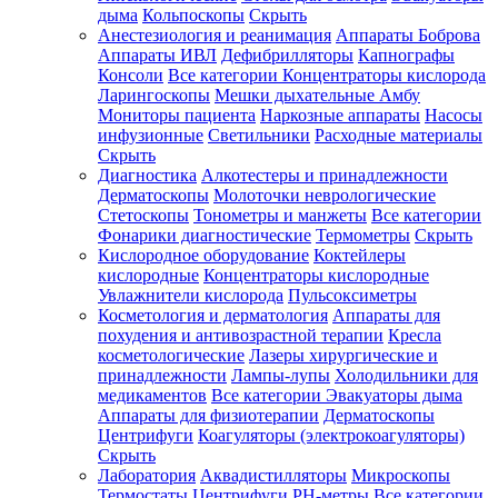
дыма
Кольпоскопы
Скрыть
Анестезиология и реанимация
Аппараты Боброва
Аппараты ИВЛ
Дефибрилляторы
Капнографы
Консоли
Все категории
Концентраторы кислорода
Ларингоскопы
Мешки дыхательные Амбу
Мониторы пациента
Наркозные аппараты
Насосы
инфузионные
Светильники
Расходные материалы
Скрыть
Диагностика
Алкотестеры и принадлежности
Дерматоскопы
Молоточки неврологические
Стетоскопы
Тонометры и манжеты
Все категории
Фонарики диагностические
Термометры
Скрыть
Кислородное оборудование
Коктейлеры
кислородные
Концентраторы кислородные
Увлажнители кислорода
Пульсоксиметры
Косметология и дерматология
Аппараты для
похудения и антивозрастной терапии
Кресла
косметологические
Лазеры хирургические и
принадлежности
Лампы-лупы
Холодильники для
медикаментов
Все категории
Эвакуаторы дыма
Аппараты для физиотерапии
Дерматоскопы
Центрифуги
Коагуляторы (электрокоагуляторы)
Скрыть
Лаборатория
Аквадистилляторы
Микроскопы
Термостаты
Центрифуги
PH-метры
Все категории