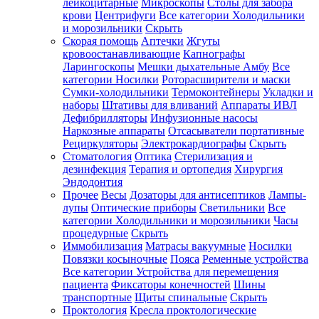
лейкоцитарные
Микроскопы
Столы для забора
крови
Центрифуги
Все категории
Холодильники
и морозильники
Скрыть
Скорая помощь
Аптечки
Жгуты
кровоостанавливающие
Капнографы
Ларингоскопы
Мешки дыхательные Амбу
Все
категории
Носилки
Роторасширители и маски
Сумки-холодильники
Термоконтейнеры
Укладки и
наборы
Штативы для вливаний
Аппараты ИВЛ
Дефибрилляторы
Инфузионные насосы
Наркозные аппараты
Отсасыватели портативные
Рециркуляторы
Электрокардиографы
Скрыть
Стоматология
Оптика
Стерилизация и
дезинфекция
Терапия и ортопедия
Хирургия
Эндодонтия
Прочее
Весы
Дозаторы для антисептиков
Лампы-
лупы
Оптические приборы
Светильники
Все
категории
Холодильники и морозильники
Часы
процедурные
Скрыть
Иммобилизация
Матрасы вакуумные
Носилки
Повязки косыночные
Пояса
Ременные устройства
Все категории
Устройства для перемещения
пациента
Фиксаторы конечностей
Шины
транспортные
Щиты спинальные
Скрыть
Проктология
Кресла проктологические