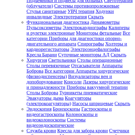
Подъемники и подвесы для больных
Светотерапия
(облучатели)
Системы противопролежневые
Стулья санитарные
УВЧ терапия
Ходунки
инвалидные
Электротерапия
Скрыть
Функциональная диагностика
Динамометры
Пульсоксиметры
Электрокардиографы
Калиперы
и рулетки электронные
Мониторы фетальные
Все
категории
Приборы для диагностики опорно-
двигательного аппарата
Спирографы
Холтеры и
кардиорегистраторы
Электроэнцефалографы
Кресла Барани
Суточные мониторы АД
Скрыть
Хирургия
Светильники
Столы операционные
Столы перевязочные
Отсасыватели
Аппараты
Боброва
Все категории
Аппараты хирургические
(физиодиспенсеры)
Визуализаторы вен и
допоборудование
Консоли
Лазеры хирургические
и принадлежности
Приборы вакуумной терапии
Столы Боброва
Турникеты пневматические
Эвакуаторы дыма
Коагуляторы
(электрокоагуляторы)
Насосы шприцевые
Скрыть
Эндоскопия
Бронхоскопы
Гастроскопы и
видеогастроскопы
Колоноскопы и
видеоколоноскопы
Системы
видеоэндоскопические
Служба крови
Кресла для забора крови
Счетчики