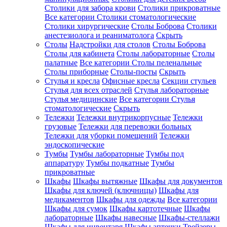
Столики для забора крови
Столики прикроватные
Все категории
Столики стоматологические
Столики хирургические
Столы Боброва
Столики
анестезиолога и реаниматолога
Скрыть
Столы
Надстройки для столов
Столы Боброва
Столы для кабинета
Столы лабораторные
Столы
палатные
Все категории
Столы пеленальные
Столы приборные
Столы-посты
Скрыть
Стулья и кресла
Офисные кресла
Секции стульев
Стулья для всех отраслей
Стулья лабораторные
Стулья медицинские
Все категории
Стулья
стоматологические
Скрыть
Тележки
Тележки внутрикорпусные
Тележки
грузовые
Тележки для перевозки больных
Тележки для уборки помещений
Тележки
эндоскопические
Тумбы
Тумбы лабораторные
Тумбы под
аппаратуру
Тумбы подкатные
Тумбы
прикроватные
Шкафы
Шкафы вытяжные
Шкафы для документов
Шкафы для ключей (ключницы)
Шкафы для
медикаментов
Шкафы для одежды
Все категории
Шкафы для сумок
Шкафы картотечные
Шкафы
лабораторные
Шкафы навесные
Шкафы-стеллажи
Шкафы для инвентаря
Шкафы аптечки
Трейзеры