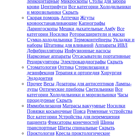
лейкоцитарные
Микроскопы
Столы для забора
крови
Центрифуги
Все категории
Холодильники
и морозильники
Скрыть
Скорая помощь
Аптечки
Жгуты
кровоостанавливающие
Капнографы
Ларингоскопы
Мешки дыхательные Амбу
Все
категории
Носилки
Роторасширители и маски
Сумки-холодильники
Термоконтейнеры
Укладки и
наборы
Штативы для вливаний
Аппараты ИВЛ
Дефибрилляторы
Инфузионные насосы
Наркозные аппараты
Отсасыватели портативные
Рециркуляторы
Электрокардиографы
Скрыть
Стоматология
Оптика
Стерилизация и
дезинфекция
Терапия и ортопедия
Хирургия
Эндодонтия
Прочее
Весы
Дозаторы для антисептиков
Лампы-
лупы
Оптические приборы
Светильники
Все
категории
Холодильники и морозильники
Часы
процедурные
Скрыть
Иммобилизация
Матрасы вакуумные
Носилки
Повязки косыночные
Пояса
Ременные устройства
Все категории
Устройства для перемещения
пациента
Фиксаторы конечностей
Шины
транспортные
Щиты спинальные
Скрыть
Проктология
Кресла проктологические