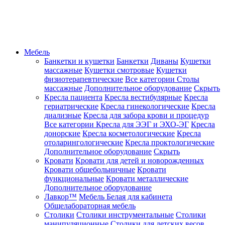
Мебель
Банкетки и кушетки
Банкетки
Диваны
Кушетки
массажные
Кушетки смотровые
Кушетки
физиотерапевтические
Все категории
Столы
массажные
Дополнительное оборудование
Скрыть
Кресла пациента
Кресла вестибулярные
Кресла
гериатрические
Кресла гинекологические
Кресла
диализные
Кресла для забора крови и процедур
Все категории
Кресла для ЭЭГ и ЭХО-ЭГ
Кресла
донорские
Кресла косметологические
Кресла
отоларингологические
Кресла проктологические
Дополнительное оборудование
Скрыть
Кровати
Кровати для детей и новорожденных
Кровати общебольничные
Кровати
функциональные
Кровати металлические
Дополнительное оборудование
Лавкор™
Мебель Белая для кабинета
Общелабораторная мебель
Столики
Столики инструментальные
Столики
манипуляционные
Столики для детских весов