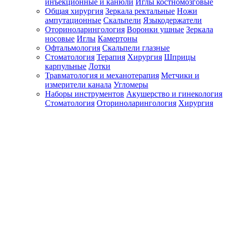
инъекционные и канюли
Иглы костномозговые
Общая хирургия
Зеркала ректальные
Ножи
ампутационные
Скальпели
Языкодержатели
Оториноларингология
Воронки ушные
Зеркала
носовые
Иглы
Камертоны
Офтальмология
Скальпели глазные
Стоматология
Терапия
Хирургия
Шприцы
карпульные
Лотки
Травматология и механотерапия
Метчики и
измерители канала
Угломеры
Наборы инструментов
Акушерство и гинекология
Стоматология
Оториноларингология
Хирургия