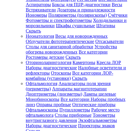
Аспираторы
Боксы для ПЦР-диагностики
Весы
Встряхиватели
Дозаторы и принадлежности
Иономеры
Поляриметры (полярископы)
Счётчики
Фотометры и спектрофотометры
Холодильники и
морозильники
Шкафы сушильные
Штативы
Скрыть
Неонатология
Весы для новорожденных
Облучатели фототерапевтические
Отсасыватели
Столы для санитарной обработки
Устройства
обогрева новорожденных
Все категории
Ростомеры детские
Скрыть
Оториноларингология
Камертоны
Кресла ЛОР
Наборы диагностические
Налобные осветители и
рефлекторы
Отоскопы
Все категории
ЛОР-
комбайны (установки)
Скрыть
Офтальмология
Анализаторы поля зрения
(периметры)
Аппараты магнитотерапии
Диоптриметры (линзметры)
Лампы щелевые
Монобиноскопы
Все категории
Наборы пробных
линз
Оправы пробные
Оптические приборы
Офтальмоскопы
Пупиллометры
Рабочее место
офтальмолога
Столы приборные
Тонометры
внутриглазного давления
Экзофтальмометры
Наборы диагностические
Проекторы знаков
Скрыть