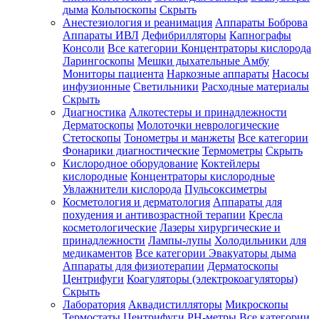
дыма
Кольпоскопы
Скрыть
Анестезиология и реанимация
Аппараты Боброва
Аппараты ИВЛ
Дефибрилляторы
Капнографы
Консоли
Все категории
Концентраторы кислорода
Ларингоскопы
Мешки дыхательные Амбу
Мониторы пациента
Наркозные аппараты
Насосы
инфузионные
Светильники
Расходные материалы
Скрыть
Диагностика
Алкотестеры и принадлежности
Дерматоскопы
Молоточки неврологические
Стетоскопы
Тонометры и манжеты
Все категории
Фонарики диагностические
Термометры
Скрыть
Кислородное оборудование
Коктейлеры
кислородные
Концентраторы кислородные
Увлажнители кислорода
Пульсоксиметры
Косметология и дерматология
Аппараты для
похудения и антивозрастной терапии
Кресла
косметологические
Лазеры хирургические и
принадлежности
Лампы-лупы
Холодильники для
медикаментов
Все категории
Эвакуаторы дыма
Аппараты для физиотерапии
Дерматоскопы
Центрифуги
Коагуляторы (электрокоагуляторы)
Скрыть
Лаборатория
Аквадистилляторы
Микроскопы
Термостаты
Центрифуги
PH-метры
Все категории