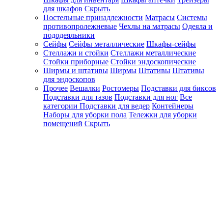
для шкафов
Скрыть
Постельные принадлежности
Матрасы
Системы
противопролежневые
Чехлы на матрасы
Одеяла и
пододеяльники
Сейфы
Сейфы металлические
Шкафы-сейфы
Стеллажи и стойки
Стеллажи металлические
Стойки приборные
Стойки эндоскопические
Ширмы и штативы
Ширмы
Штативы
Штативы
для эндоскопов
Прочее
Вешалки
Ростомеры
Подставки для биксов
Подставки для тазов
Подставки для ног
Все
категории
Подставки для ведер
Контейнеры
Наборы для уборки пола
Тележки для уборки
помещений
Скрыть