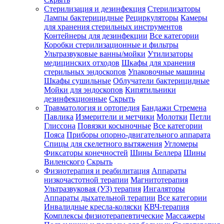
Стерилизация и дезинфекция
Стерилизаторы
Лампы бактерицидные
Рециркуляторы
Камеры
для хранения стерильных инструментов
Контейнеры для дезинфекции
Все категории
Коробки стерилизационные и фильтры
Ультразвуковые ванны/мойки
Утилизаторы
медицинских отходов
Шкафы для хранения
стерильных эндоскопов
Упаковочные машины
Шкафы сушильные
Облучатели бактерицидные
Мойки для эндоскопов
Кипятильники
дезинфекционные
Скрыть
Травматология и ортопедия
Бандажи Стремена
Павлика
Измерители и метчики
Молотки
Петли
Глиссона
Повязки косыночные
Все категории
Пояса
Приборы опорно-двигательного аппарата
Спицы для скелетного вытяжения
Угломеры
Фиксаторы конечностей
Шины Беллера
Шины
Виленского
Скрыть
Физиотерапия и реабилитация
Аппараты
низкочастотной терапии
Магнитотерапия
Ультразвуковая (УЗ) терапия
Ингаляторы
Аппараты дыхательной терапии
Все категории
Инвалидные кресла-коляски
КВЧ-терапия
Комплексы физиотерапевтические
Массажеры