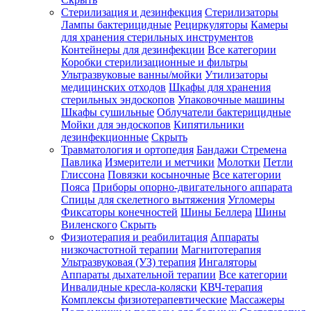
Стерилизация и дезинфекция
Стерилизаторы
Лампы бактерицидные
Рециркуляторы
Камеры
для хранения стерильных инструментов
Контейнеры для дезинфекции
Все категории
Коробки стерилизационные и фильтры
Ультразвуковые ванны/мойки
Утилизаторы
медицинских отходов
Шкафы для хранения
стерильных эндоскопов
Упаковочные машины
Шкафы сушильные
Облучатели бактерицидные
Мойки для эндоскопов
Кипятильники
дезинфекционные
Скрыть
Травматология и ортопедия
Бандажи Стремена
Павлика
Измерители и метчики
Молотки
Петли
Глиссона
Повязки косыночные
Все категории
Пояса
Приборы опорно-двигательного аппарата
Спицы для скелетного вытяжения
Угломеры
Фиксаторы конечностей
Шины Беллера
Шины
Виленского
Скрыть
Физиотерапия и реабилитация
Аппараты
низкочастотной терапии
Магнитотерапия
Ультразвуковая (УЗ) терапия
Ингаляторы
Аппараты дыхательной терапии
Все категории
Инвалидные кресла-коляски
КВЧ-терапия
Комплексы физиотерапевтические
Массажеры