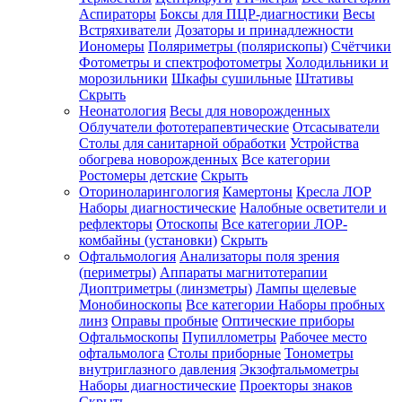
Аспираторы
Боксы для ПЦР-диагностики
Весы
Встряхиватели
Дозаторы и принадлежности
Иономеры
Поляриметры (полярископы)
Счётчики
Фотометры и спектрофотометры
Холодильники и
морозильники
Шкафы сушильные
Штативы
Скрыть
Неонатология
Весы для новорожденных
Облучатели фототерапевтические
Отсасыватели
Столы для санитарной обработки
Устройства
обогрева новорожденных
Все категории
Ростомеры детские
Скрыть
Оториноларингология
Камертоны
Кресла ЛОР
Наборы диагностические
Налобные осветители и
рефлекторы
Отоскопы
Все категории
ЛОР-
комбайны (установки)
Скрыть
Офтальмология
Анализаторы поля зрения
(периметры)
Аппараты магнитотерапии
Диоптриметры (линзметры)
Лампы щелевые
Монобиноскопы
Все категории
Наборы пробных
линз
Оправы пробные
Оптические приборы
Офтальмоскопы
Пупиллометры
Рабочее место
офтальмолога
Столы приборные
Тонометры
внутриглазного давления
Экзофтальмометры
Наборы диагностические
Проекторы знаков
Скрыть