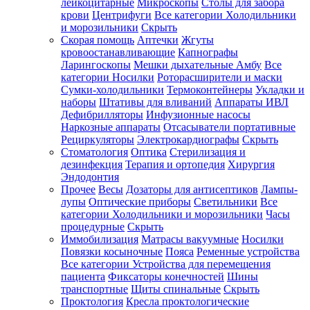
лейкоцитарные
Микроскопы
Столы для забора
крови
Центрифуги
Все категории
Холодильники
и морозильники
Скрыть
Скорая помощь
Аптечки
Жгуты
кровоостанавливающие
Капнографы
Ларингоскопы
Мешки дыхательные Амбу
Все
категории
Носилки
Роторасширители и маски
Сумки-холодильники
Термоконтейнеры
Укладки и
наборы
Штативы для вливаний
Аппараты ИВЛ
Дефибрилляторы
Инфузионные насосы
Наркозные аппараты
Отсасыватели портативные
Рециркуляторы
Электрокардиографы
Скрыть
Стоматология
Оптика
Стерилизация и
дезинфекция
Терапия и ортопедия
Хирургия
Эндодонтия
Прочее
Весы
Дозаторы для антисептиков
Лампы-
лупы
Оптические приборы
Светильники
Все
категории
Холодильники и морозильники
Часы
процедурные
Скрыть
Иммобилизация
Матрасы вакуумные
Носилки
Повязки косыночные
Пояса
Ременные устройства
Все категории
Устройства для перемещения
пациента
Фиксаторы конечностей
Шины
транспортные
Щиты спинальные
Скрыть
Проктология
Кресла проктологические