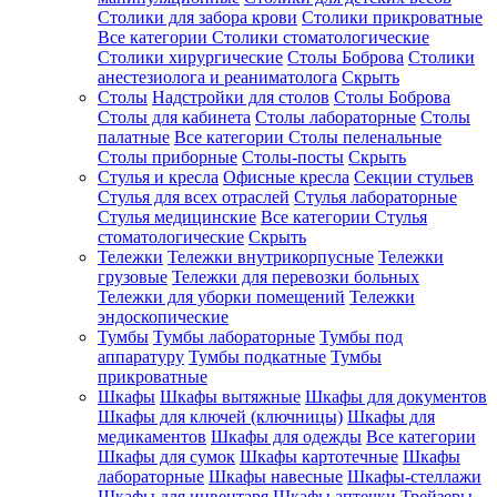
Столики для забора крови
Столики прикроватные
Все категории
Столики стоматологические
Столики хирургические
Столы Боброва
Столики
анестезиолога и реаниматолога
Скрыть
Столы
Надстройки для столов
Столы Боброва
Столы для кабинета
Столы лабораторные
Столы
палатные
Все категории
Столы пеленальные
Столы приборные
Столы-посты
Скрыть
Стулья и кресла
Офисные кресла
Секции стульев
Стулья для всех отраслей
Стулья лабораторные
Стулья медицинские
Все категории
Стулья
стоматологические
Скрыть
Тележки
Тележки внутрикорпусные
Тележки
грузовые
Тележки для перевозки больных
Тележки для уборки помещений
Тележки
эндоскопические
Тумбы
Тумбы лабораторные
Тумбы под
аппаратуру
Тумбы подкатные
Тумбы
прикроватные
Шкафы
Шкафы вытяжные
Шкафы для документов
Шкафы для ключей (ключницы)
Шкафы для
медикаментов
Шкафы для одежды
Все категории
Шкафы для сумок
Шкафы картотечные
Шкафы
лабораторные
Шкафы навесные
Шкафы-стеллажи
Шкафы для инвентаря
Шкафы аптечки
Трейзеры