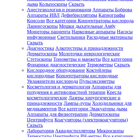
дыма
Кольпоскопы
Скрыть
Анестезиология и реанимация
Аппараты Боброва
Аппараты ИВЛ
Дефибрилляторы
Капнографы
Консоли
Все категории
Концентраторы кислорода
Ларингоскопы
Мешки дыхательные Амбу
Мониторы пациента
Наркозные аппараты
Насосы
инфузионные
Светильники
Расходные материалы
Скрыть
Диагностика
Алкотестеры и принадлежности
Дерматоскопы
Молоточки неврологические
Стетоскопы
Тонометры и манжеты
Все категории
Фонарики диагностические
Термометры
Скрыть
Кислородное оборудование
Коктейлеры
кислородные
Концентраторы кислородные
Увлажнители кислорода
Пульсоксиметры
Косметология и дерматология
Аппараты для
похудения и антивозрастной терапии
Кресла
косметологические
Лазеры хирургические и
принадлежности
Лампы-лупы
Холодильники для
медикаментов
Все категории
Эвакуаторы дыма
Аппараты для физиотерапии
Дерматоскопы
Центрифуги
Коагуляторы (электрокоагуляторы)
Скрыть
Лаборатория
Аквадистилляторы
Микроскопы
Термостаты
Центрифуги
PH-метры
Все категории