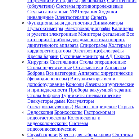
Подъемники и подвесы для больных
Светотерапия
(облучатели)
Системы противопролежневые
Стулья санитарные
УВЧ терапия
Ходунки
инвалидные
Электротерапия
Скрыть
Функциональная диагностика
Динамометры
Пульсоксиметры
Электрокардиографы
Калиперы
и рулетки электронные
Мониторы фетальные
Все
категории
Приборы для диагностики опорно-
двигательного аппарата
Спирографы
Холтеры и
кардиорегистраторы
Электроэнцефалографы
Кресла Барани
Суточные мониторы АД
Скрыть
Хирургия
Светильники
Столы операционные
Столы перевязочные
Отсасыватели
Аппараты
Боброва
Все категории
Аппараты хирургические
(физиодиспенсеры)
Визуализаторы вен и
допоборудование
Консоли
Лазеры хирургические
и принадлежности
Приборы вакуумной терапии
Столы Боброва
Турникеты пневматические
Эвакуаторы дыма
Коагуляторы
(электрокоагуляторы)
Насосы шприцевые
Скрыть
Эндоскопия
Бронхоскопы
Гастроскопы и
видеогастроскопы
Колоноскопы и
видеоколоноскопы
Системы
видеоэндоскопические
Служба крови
Кресла для забора крови
Счетчики