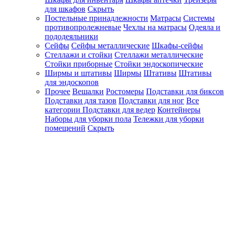
для шкафов
Скрыть
Постельные принадлежности
Матрасы
Системы
противопролежневые
Чехлы на матрасы
Одеяла и
пододеяльники
Сейфы
Сейфы металлические
Шкафы-сейфы
Стеллажи и стойки
Стеллажи металлические
Стойки приборные
Стойки эндоскопические
Ширмы и штативы
Ширмы
Штативы
Штативы
для эндоскопов
Прочее
Вешалки
Ростомеры
Подставки для биксов
Подставки для тазов
Подставки для ног
Все
категории
Подставки для ведер
Контейнеры
Наборы для уборки пола
Тележки для уборки
помещений
Скрыть