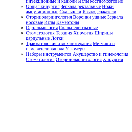
инъекционные и канюли
Иглы костномозговые
Общая хирургия
Зеркала ректальные
Ножи
ампутационные
Скальпели
Языкодержатели
Оториноларингология
Воронки ушные
Зеркала
носовые
Иглы
Камертоны
Офтальмология
Скальпели глазные
Стоматология
Терапия
Хирургия
Шприцы
карпульные
Лотки
Травматология и механотерапия
Метчики и
измерители канала
Угломеры
Наборы инструментов
Акушерство и гинекология
Стоматология
Оториноларингология
Хирургия