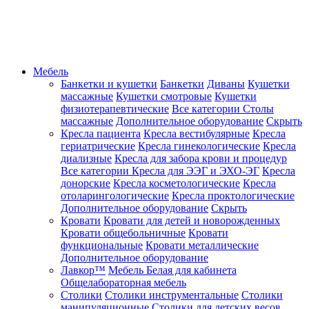
Мебель
Банкетки и кушетки
Банкетки
Диваны
Кушетки
массажные
Кушетки смотровые
Кушетки
физиотерапевтические
Все категории
Столы
массажные
Дополнительное оборудование
Скрыть
Кресла пациента
Кресла вестибулярные
Кресла
гериатрические
Кресла гинекологические
Кресла
диализные
Кресла для забора крови и процедур
Все категории
Кресла для ЭЭГ и ЭХО-ЭГ
Кресла
донорские
Кресла косметологические
Кресла
отоларингологические
Кресла проктологические
Дополнительное оборудование
Скрыть
Кровати
Кровати для детей и новорожденных
Кровати общебольничные
Кровати
функциональные
Кровати металлические
Дополнительное оборудование
Лавкор™
Мебель Белая для кабинета
Общелабораторная мебель
Столики
Столики инструментальные
Столики
манипуляционные
Столики для детских весов