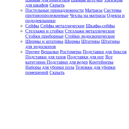
для шкафов
Скрыть
Постельные принадлежности
Матрасы
Системы
противопролежневые
Чехлы на матрасы
Одеяла и
пододеяльники
Сейфы
Сейфы металлические
Шкафы-сейфы
Стеллажи и стойки
Стеллажи металлические
Стойки приборные
Стойки эндоскопические
Ширмы и штативы
Ширмы
Штативы
Штативы
для эндоскопов
Прочее
Вешалки
Ростомеры
Подставки для биксов
Подставки для тазов
Подставки для ног
Все
категории
Подставки для ведер
Контейнеры
Наборы для уборки пола
Тележки для уборки
помещений
Скрыть