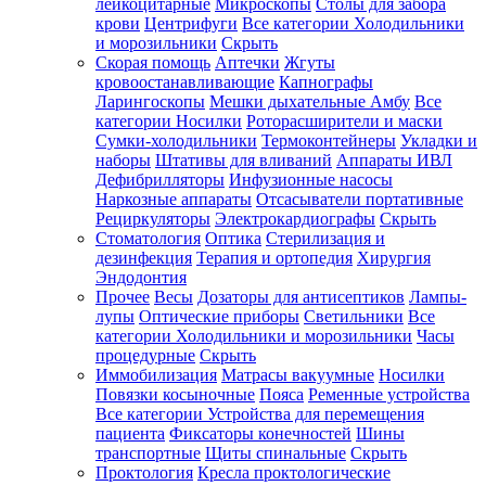
лейкоцитарные
Микроскопы
Столы для забора
крови
Центрифуги
Все категории
Холодильники
и морозильники
Скрыть
Скорая помощь
Аптечки
Жгуты
кровоостанавливающие
Капнографы
Ларингоскопы
Мешки дыхательные Амбу
Все
категории
Носилки
Роторасширители и маски
Сумки-холодильники
Термоконтейнеры
Укладки и
наборы
Штативы для вливаний
Аппараты ИВЛ
Дефибрилляторы
Инфузионные насосы
Наркозные аппараты
Отсасыватели портативные
Рециркуляторы
Электрокардиографы
Скрыть
Стоматология
Оптика
Стерилизация и
дезинфекция
Терапия и ортопедия
Хирургия
Эндодонтия
Прочее
Весы
Дозаторы для антисептиков
Лампы-
лупы
Оптические приборы
Светильники
Все
категории
Холодильники и морозильники
Часы
процедурные
Скрыть
Иммобилизация
Матрасы вакуумные
Носилки
Повязки косыночные
Пояса
Ременные устройства
Все категории
Устройства для перемещения
пациента
Фиксаторы конечностей
Шины
транспортные
Щиты спинальные
Скрыть
Проктология
Кресла проктологические