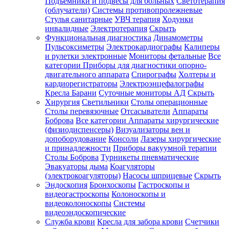
Подъемники и подвесы для больных
Светотерапия
(облучатели)
Системы противопролежневые
Стулья санитарные
УВЧ терапия
Ходунки
инвалидные
Электротерапия
Скрыть
Функциональная диагностика
Динамометры
Пульсоксиметры
Электрокардиографы
Калиперы
и рулетки электронные
Мониторы фетальные
Все
категории
Приборы для диагностики опорно-
двигательного аппарата
Спирографы
Холтеры и
кардиорегистраторы
Электроэнцефалографы
Кресла Барани
Суточные мониторы АД
Скрыть
Хирургия
Светильники
Столы операционные
Столы перевязочные
Отсасыватели
Аппараты
Боброва
Все категории
Аппараты хирургические
(физиодиспенсеры)
Визуализаторы вен и
допоборудование
Консоли
Лазеры хирургические
и принадлежности
Приборы вакуумной терапии
Столы Боброва
Турникеты пневматические
Эвакуаторы дыма
Коагуляторы
(электрокоагуляторы)
Насосы шприцевые
Скрыть
Эндоскопия
Бронхоскопы
Гастроскопы и
видеогастроскопы
Колоноскопы и
видеоколоноскопы
Системы
видеоэндоскопические
Служба крови
Кресла для забора крови
Счетчики