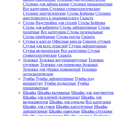
Столики для забора крови
Столики прикроватные
Все категории
Столики стоматологические
Столики хирургические
Столы Боброва
Столики
анестезиолога и реаниматолога
Скрыть
Столы
Надстройки для столов
Столы Боброва
Столы для кабинета
Столы лабораторные
Столы
палатные
Все категории
Столы пеленальные
Столы приборные
Столы-посты
Скрыть
Стулья и кресла
Офисные кресла
Секции стульев
Стулья для всех отраслей
Стулья лабораторные
Стулья медицинские
Все категории
Стулья
стоматологические
Скрыть
Тележки
Тележки внутрикорпусные
Тележки
грузовые
Тележки для перевозки больных
Тележки для уборки помещений
Тележки
эндоскопические
Тумбы
Тумбы лабораторные
Тумбы под
аппаратуру
Тумбы подкатные
Тумбы
прикроватные
Шкафы
Шкафы вытяжные
Шкафы для документов
Шкафы для ключей (ключницы)
Шкафы для
медикаментов
Шкафы для одежды
Все категории
Шкафы для сумок
Шкафы картотечные
Шкафы
лабораторные
Шкафы навесные
Шкафы-стеллажи
Шкафы для инвентаря
Шкафы аптечки
Трейзеры