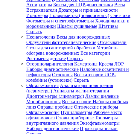
Аспираторы
Боксы для ПЦР-диагностики
Весы
Встряхиватели
Дозаторы и принадлежности
Иономеры
Поляриметры (полярископы)
Счётчики
Фотометры и спектрофотометры
Холодильники и
морозильники
Шкафы сушильные
Штативы
Скрыть
Неонатология
Весы для новорожденных
Облучатели фототерапевтические
Отсасыватели
Столы для санитарной обработки
Устройства
обогрева новорожденных
Все категории
Ростомеры детские
Скрыть
Оториноларингология
Камертоны
Кресла ЛОР
Наборы диагностические
Налобные осветители и
рефлекторы
Отоскопы
Все категории
ЛОР-
комбайны (установки)
Скрыть
Офтальмология
Анализаторы поля зрения
(периметры)
Аппараты магнитотерапии
Диоптриметры (линзметры)
Лампы щелевые
Монобиноскопы
Все категории
Наборы пробных
линз
Оправы пробные
Оптические приборы
Офтальмоскопы
Пупиллометры
Рабочее место
офтальмолога
Столы приборные
Тонометры
внутриглазного давления
Экзофтальмометры
Наборы диагностические
Проекторы знаков
Скрыть