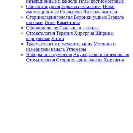
инъекционные и канюли
Иглы костномозговые
Общая хирургия
Зеркала ректальные
Ножи
ампутационные
Скальпели
Языкодержатели
Оториноларингология
Воронки ушные
Зеркала
носовые
Иглы
Камертоны
Офтальмология
Скальпели глазные
Стоматология
Терапия
Хирургия
Шприцы
карпульные
Лотки
Травматология и механотерапия
Метчики и
измерители канала
Угломеры
Наборы инструментов
Акушерство и гинекология
Стоматология
Оториноларингология
Хирургия