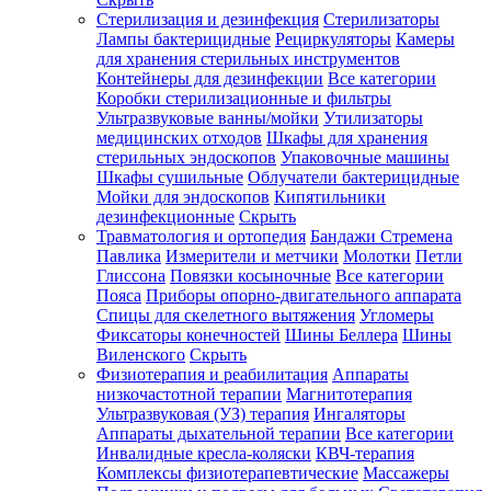
Стерилизация и дезинфекция
Стерилизаторы
Лампы бактерицидные
Рециркуляторы
Камеры
для хранения стерильных инструментов
Контейнеры для дезинфекции
Все категории
Коробки стерилизационные и фильтры
Ультразвуковые ванны/мойки
Утилизаторы
медицинских отходов
Шкафы для хранения
стерильных эндоскопов
Упаковочные машины
Шкафы сушильные
Облучатели бактерицидные
Мойки для эндоскопов
Кипятильники
дезинфекционные
Скрыть
Травматология и ортопедия
Бандажи Стремена
Павлика
Измерители и метчики
Молотки
Петли
Глиссона
Повязки косыночные
Все категории
Пояса
Приборы опорно-двигательного аппарата
Спицы для скелетного вытяжения
Угломеры
Фиксаторы конечностей
Шины Беллера
Шины
Виленского
Скрыть
Физиотерапия и реабилитация
Аппараты
низкочастотной терапии
Магнитотерапия
Ультразвуковая (УЗ) терапия
Ингаляторы
Аппараты дыхательной терапии
Все категории
Инвалидные кресла-коляски
КВЧ-терапия
Комплексы физиотерапевтические
Массажеры