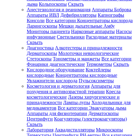
дыма
Кольпоскопы
Скрыть
Анестезиология и реанимация
Аппараты Боброва
Аппараты ИВЛ
Дефибрилляторы
Капнографы
Консоли
Все категории
Концентраторы кислорода
Ларингоскопы
Мешки дыхательные Амбу
Мониторы пациента
Наркозные аппараты
Насосы
инфузионные
Светильники
Расходные материалы
Скрыть
Диагностика
Алкотестеры и принадлежности
Дерматоскопы
Молоточки неврологические
Стетоскопы
Тонометры и манжеты
Все категории
Фонарики диагностические
Термометры
Скрыть
Кислородное оборудование
Коктейлеры
кислородные
Концентраторы кислородные
Увлажнители кислорода
Пульсоксиметры
Косметология и дерматология
Аппараты для
похудения и антивозрастной терапии
Кресла
косметологические
Лазеры хирургические и
принадлежности
Лампы-лупы
Холодильники для
медикаментов
Все категории
Эвакуаторы дыма
Аппараты для физиотерапии
Дерматоскопы
Центрифуги
Коагуляторы (электрокоагуляторы)
Скрыть
Лаборатория
Аквадистилляторы
Микроскопы
Термостаты
Центрифуги
PH-метры
Все категории