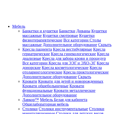
Мебель
Банкетки и кушетки
Банкетки
Диваны
Кушетки
массажные
Кушетки смотровые
Кушетки
физиотерапевтические
Все категории
Столы
массажные
Дополнительное оборудование
Скрыть
Кресла пациента
Кресла вестибулярные
Кресла
гериатрические
Кресла гинекологические
Кресла
диализные
Кресла для забора крови и процедур
Все категории
Кресла для ЭЭГ и ЭХО-ЭГ
Кресла
донорские
Кресла косметологические
Кресла
отоларингологические
Кресла проктологические
Дополнительное оборудование
Скрыть
Кровати
Кровати для детей и новорожденных
Кровати общебольничные
Кровати
функциональные
Кровати металлические
Дополнительное оборудование
Лавкор™
Мебель Белая для кабинета
Общелабораторная мебель
Столики
Столики инструментальные
Столики
манипуляционные
Столики для детских весов